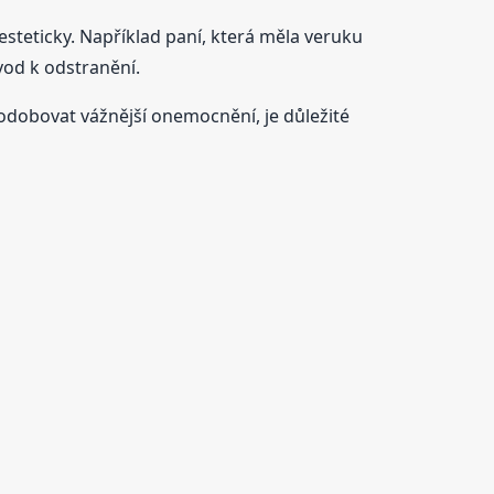
esteticky. Například paní, která měla veruku
ůvod k odstranění.
odobovat vážnější onemocnění, je důležité