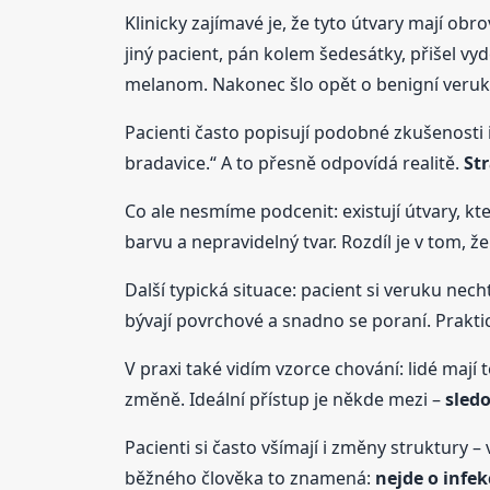
Klinicky zajímavé je, že tyto útvary mají obr
jiný pacient, pán kolem šedesátky, přišel v
melanom. Nakonec šlo opět o benigní veruk
Pacienti často popisují podobné zkušenosti i
bradavice.“ A to přesně odpovídá realitě.
St
Co ale nesmíme podcenit: existují útvary, 
barvu a nepravidelný tvar. Rozdíl je v tom, ž
Další typická situace: pacient si veruku nec
bývají povrchové a snadno se poraní. Prakt
V praxi také vidím vzorce chování: lidé mají
změně. Ideální přístup je někde mezi –
sled
Pacienti si často všímají i změny struktury 
běžného člověka to znamená:
nejde o infek