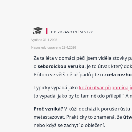
OD ZDRAVOTNÍ SESTRY
Vydáno
31.1.2025
Naposledy upraveno
29.4.2026
Za ta léta v domácí péči jsem viděla stovky p
o
seboroickou veruku
. Je to útvar, který d
Přitom ve většině případů jde o
zcela nezho
Typicky vypadá jako
kožní útvar připomínají
to vypadá, jako by to tam někdo přilepil.“ A
Proč vzniká?
V kůži dochází k poruše růstu 
metastazovat. Prakticky to znamená, že
útva
nebo když se zachytí o oblečení.