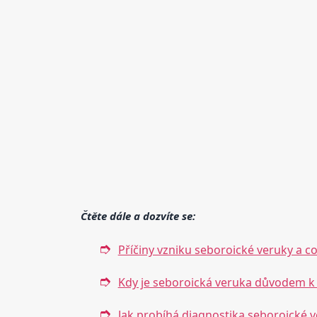
Čtěte dále a dozvíte se:
Příčiny vzniku seboroické veruky a co
Kdy je seboroická veruka důvodem k 
Jak probíhá diagnostika seboroické 