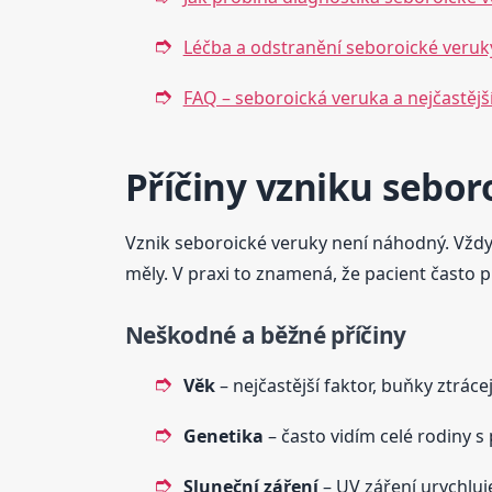
Léčba a odstranění seboroické veruky
FAQ – seboroická veruka a nejčastějš
Příčiny vzniku sebor
Vznik seboroické veruky není náhodný. Vždy 
měly. V praxi to znamená, že pacient často p
Neškodné a běžné příčiny
Věk
– nejčastější faktor, buňky ztrác
Genetika
– často vidím celé rodiny 
Sluneční záření
– UV záření urychluj