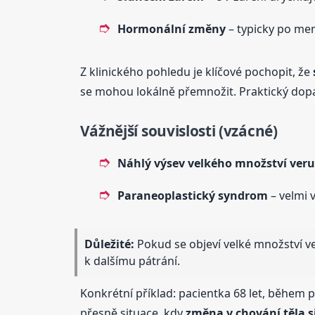
Hormonální změny
– typicky po m
Z klinického pohledu je klíčové pochopit, že
se mohou lokálně přemnožit. Praktický do
Vážnější souvislosti (vzácné)
Náhlý výsev velkého množství ver
Paraneoplastický syndrom
– velmi v
Důležité:
Pokud se objeví velké množství ver
k dalšímu pátrání.
Konkrétní příklad: pacientka 68 let, během 
přesně situace, kdy
změna v chování těla s