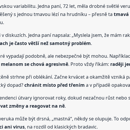
ovskou variabilitu. Jedna paní, 72 let, měla drobné světlé v
yděšený s jednou tmavou lézí na hrudníku – přesně ta
tmavá 
u.
 v diskuzích. Jedna paní napsala: „Myslela jsem, že mám rakov
rach je často větší než samotný problém
.
které vypadají podobně, ale nebezpečné být mohou. Napřík
e
melanom se chová agresivně
. Proto vždy říkám:
raději j
htěně strhne při oblékání. Začne krvácet a okamžitě vzniká pa
ický dopad?
chránit místo před třením
a v případě opakova
 tendenci útvary ignorovat roky, dokud nezačnou růst nebo s
ovat změny a reagovat na ně
.
– veruka může být drsná, „mastná“, někdy se olupuje. To odp
ci ani virus
, na rozdíl od klasických bradavic.