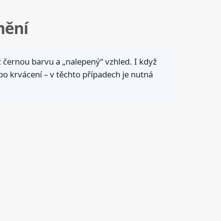
nění
 černou barvu a „nalepený“ vzhled. I když
o krvácení – v těchto případech je nutná