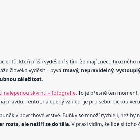
acientů, kteří přišli vyděšení s tím, že mají „něco hrozného n
okáže člověka vyděsit – bývá
tmavý, nepravidelný, vystoupl
ubnou záležitost
.
cí nalepenou skvrnu – fotografie
. To je přesně ten moment, 
 má pravdu. Tento „nalepený vzhled“ je pro seboroickou veru
buněk v povrchové vrstvě. Buňky se množí rychleji, než by m
r roste, ale nešíří se do těla
. V praxi vidím, že lidé si to