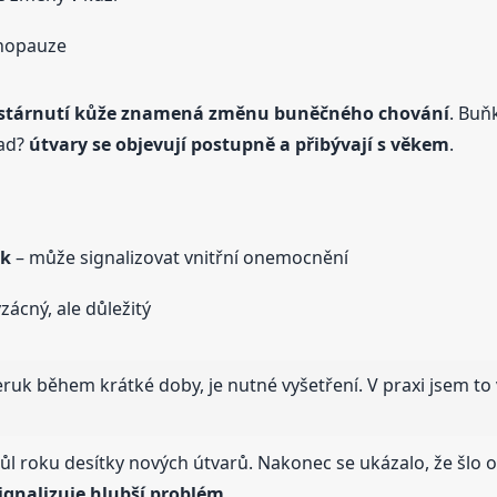
enopauze
stárnutí kůže znamená změnu buněčného chování
. Buň
pad?
útvary se objevují postupně a přibývají s věkem
.
uk
– může signalizovat vnitřní onemocnění
zácný, ale důležitý
uk během krátké doby, je nutné vyšetření. V praxi jsem to vi
půl roku desítky nových útvarů. Nakonec se ukázalo, že šlo
ignalizuje hlubší problém
.