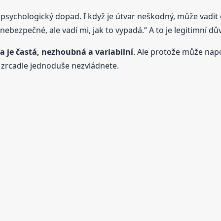
 psychologický dopad. I když je útvar neškodný, může vadit 
í nebezpečné, ale vadí mi, jak to vypadá.“ A to je legitimní d
a je častá, nezhoubná a variabilní
. Ale protože může nap
v zrcadle jednoduše nezvládnete.