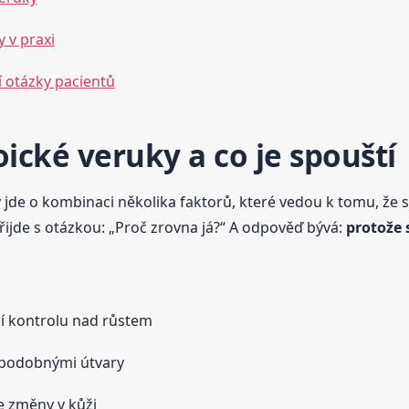
 v praxi
í otázky pacientů
oické veruky a co je spouští
jde o kombinaci několika faktorů, které vedou k tomu, že 
řijde s otázkou: „Proč zrovna já?“ A odpověď bývá:
protože 
ejí kontrolu nad růstem
s podobnými útvary
e změny v kůži