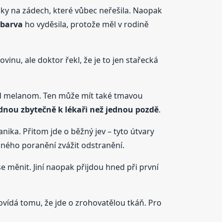
eruky na zádech, které vůbec neřešila. Naopak
barva
ho vyděsila, protože měl v rodině
inu, ale doktor řekl, že je to jen stařecká
lad melanom. Ten může mít také tmavou
ednou zbytečně k lékaři než jednou pozdě
.
nika. Přitom jde o běžný jev – tyto útvary
ného poranění zvážit odstranění.
e měnit. Jiní naopak přijdou hned při první
ovídá tomu, že jde o zrohovatělou tkáň. Pro