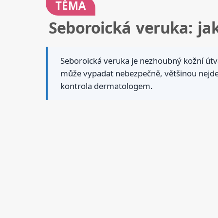
TÉMA
Seboroická veruka: jak
Seboroická veruka je nezhoubný kožní útva
může vypadat nebezpečně, většinou nejde o
kontrola dermatologem.