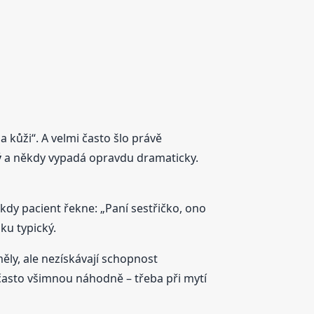
a kůži“. A velmi často šlo právě
ý
a někdy vypadá opravdu dramaticky.
kdy pacient řekne: „Paní sestřičko, ono
ku typický.
ěly, ale nezískávají schopnost
ho často všimnou náhodně – třeba při mytí