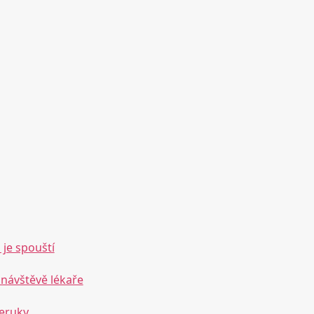
 je spouští
návštěvě lékaře
veruky