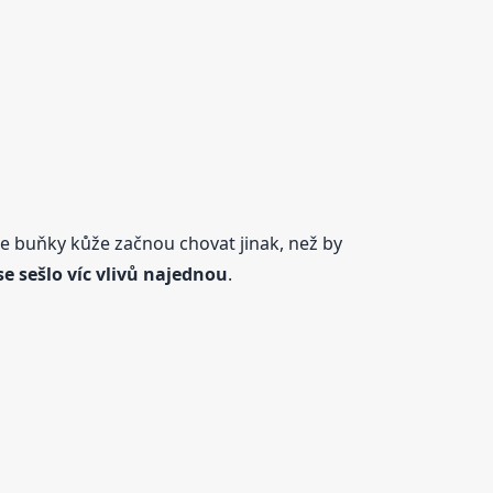
se buňky kůže začnou chovat jinak, než by
se sešlo víc vlivů najednou
.