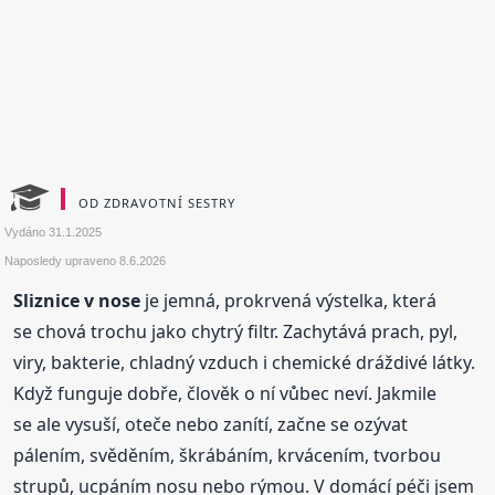
OD ZDRAVOTNÍ SESTRY
Vydáno
31.1.2025
Naposledy upraveno
8.6.2026
Sliznice v nose
je jemná, prokrvená výstelka, která
se chová trochu jako chytrý filtr. Zachytává prach, pyl,
viry, bakterie, chladný vzduch i chemické dráždivé látky.
Když funguje dobře, člověk o ní vůbec neví. Jakmile
se ale vysuší, oteče nebo zanítí, začne se ozývat
pálením, svěděním, škrábáním, krvácením, tvorbou
strupů, ucpáním nosu nebo rýmou. V domácí péči jsem