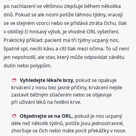
po nachlazení se většinou zlepšuje během několika
dnů. Pokud se ale nosní potíže táhnou týdny, vracejí
se ve stejném vzorci nebo se přidává ztráta čichu, tlak
v obličeji či hnisavý výtok, je vhodné ORL vyšetření.
Praktický příklad: pacient má tři týdny ucpaný nos,
špatně spí, necítí kávu a cítí tlak mezi očima. To už není
jen nepohodlí, ale stav, který může odpovídat zánětu
dutin nebo polypům.
Vyhledejte lékaře brzy,
pokud se opakuje
krvácení z nosu bez jasné příčiny, krvácení nejde
zastavit běžným stlačením nebo se objevuje
při užívání léků na ředění krve.
Objednejte se na ORL,
pokud je nos ucpaný
déle než několik týdnů, potíže jsou jednostranné,
zhoršuje se čich nebo máte pocit překážky v nose.