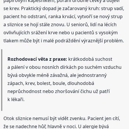
papírovým kapesníkem, poraní drobné cévky a objeví
se krev. Praktický dopad je začarovaný kruh: strup vadí,
pacient ho odstraní, ranka krvácí, vytvoří se nový strup
a sliznice se hojí stále znovu. U seniorů, lidí na lécích
ovlivňujících srážení krve nebo u pacientů s vysokým
tlakem může být i malé podráždění výraznější problém.
Rozhodovací věta z praxe:
krátkodobá suchost
a pálení v obou nosních dírkách po suchém vzduchu
bývá obvykle méně závažná, ale jednostranný
zápach, krev, bolest, boule, dlouhodobá
neprůchodnost nebo zhoršování čichu už patří
k lékaři.
Otok sliznice nemusí být vidět zvenku. Pacient jen cítí,
že se nadechne hůř, hlavně v noci. U alergie bývá