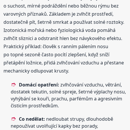
o suchost, mírné podráždění nebo běžnou rýmu bez
varovných příznaků. Základem je zvlhčit prostředí,
dostatečně pít, šetrně smrkat a používat solné roztoky.
Izotonická mořská nebo fyziologická voda pomáhá
zvlhčit sliznici a odstranit hlen bez návykového efektu.
Praktický příklad: člověk s ranním pálením nosu
po topné sezoně často pocítí zlepšení, když sníží
přetápění ložnice, přidá zvlhčování vzduchu a přestane
mechanicky odlupovat krusty.
Domácí opatření:
zvlhčování vzduchu, větrání,
dostatek tekutin, solné spreje, šetrné výplachy nosu,
vyhýbání se kouři, prachu, parfémům a agresivním
čisticím prostředkům.
Co nedělat:
nedloubat strupy, dlouhodobě
nepoužívat uvolňující kapky bez porady,