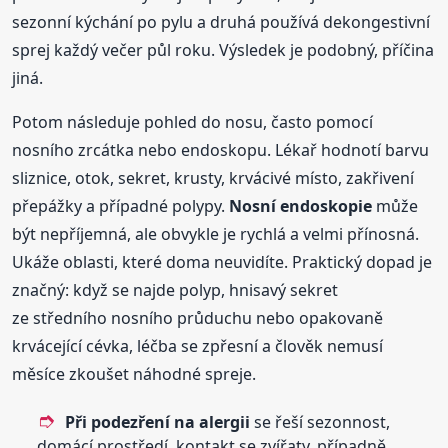
sezonní kýchání po pylu a druhá používá dekongestivní
sprej každý večer půl roku. Výsledek je podobný, příčina
jiná.
Potom následuje pohled do nosu, často pomocí
nosního zrcátka nebo endoskopu. Lékař hodnotí barvu
sliznice, otok, sekret, krusty, krvácivé místo, zakřivení
přepážky a případné polypy.
Nosní endoskopie
může
být nepříjemná, ale obvykle je rychlá a velmi přínosná.
Ukáže oblasti, které doma neuvidíte. Praktický dopad je
značný: když se najde polyp, hnisavý sekret
ze středního nosního průduchu nebo opakovaně
krvácející cévka, léčba se zpřesní a člověk nemusí
měsíce zkoušet náhodné spreje.
Při podezření na alergii
se řeší sezonnost,
domácí prostředí, kontakt se zvířaty, případně