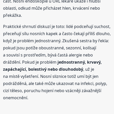
část. Nosní endoskopie u ORL lékaře ukáže i hlubší
oblasti, odkud může přicházet hlen, krvácení nebo
překážka.
Praktické shrnutí diskuzí je toto: lidé podceňují suchost,
přeceňují sílu nosních kapek a často čekají příliš dlouho,
když je problém jednostranný. Zkušená sestra by řekla:
pokud jsou potíže oboustranné, sezonní, kolísají
a souvisí s prostředím, bývá častá alergie nebo
dráždění. Pokud je problém
jednostranný, krvavý,
zapáchající, bolestivý nebo dlouhodobý
, už je
na místě vyšetření. Nosní sliznice totiž umí být jen
podrážděná, ale také může ukazovat na infekci, polyp,
cizí těleso, poruchu hojení nebo vzácněji závažnější
onemocnění.