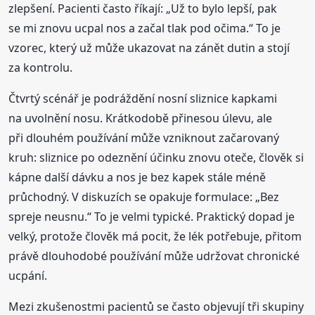
zlepšení. Pacienti často říkají: „Už to bylo lepší, pak
se mi znovu ucpal nos a začal tlak pod očima.“ To je
vzorec, který už může ukazovat na zánět dutin a stojí
za kontrolu.
Čtvrtý scénář je podráždění nosní sliznice kapkami
na uvolnění nosu. Krátkodobě přinesou úlevu, ale
při dlouhém používání může vzniknout začarovaný
kruh: sliznice po odeznění účinku znovu oteče, člověk si
kápne další dávku a nos je bez kapek stále méně
průchodný. V diskuzích se opakuje formulace: „Bez
spreje neusnu.“ To je velmi typické. Praktický dopad je
velký, protože člověk má pocit, že lék potřebuje, přitom
právě dlouhodobé používání může udržovat chronické
ucpání.
Mezi zkušenostmi pacientů se často objevují tři skupiny