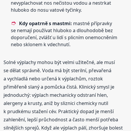
nevyplachovat nos nečistou vodou a nestrkat
hluboko do nosu vatové tyčinky.
Kdy opatrně s mastmi:
mastné přípravky
se nemají používat hluboko a dlouhodobě bez
doporučení, zvlášť u lidí s plicním onemocněním
nebo sklonem k vdechnutí.
Solné výplachy mohou být velmi užitečné, ale musí
se dělat správně. Voda má být sterilní, převařená
a vychladlá nebo určená k výplachům, roztok
přiměřeně slaný a pomůcka čistá. Klinický smysl je
jednoduchý: výplach mechanicky odstraní hlen,
alergeny a krusty, aniž by sliznici chemicky nutil
k prudkému stažení cév. Praktický dopad je menší
zahlenění, lepší průchodnost a často menší potřeba
silnějších sprejů. Když ale výplach pálí, zhoršuje bolest