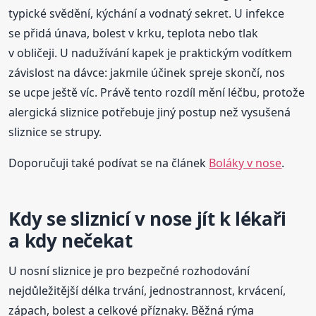
typické svědění, kýchání a vodnatý sekret. U infekce
se přidá únava, bolest v krku, teplota nebo tlak
v obličeji. U nadužívání kapek je praktickým vodítkem
závislost na dávce: jakmile účinek spreje skončí, nos
se ucpe ještě víc. Právě tento rozdíl mění léčbu, protože
alergická sliznice potřebuje jiný postup než vysušená
sliznice se strupy.
Doporučuji také podívat se na článek
Boláky v nose
.
Kdy se sliznicí v nose jít k lékaři
a kdy nečekat
U nosní sliznice je pro bezpečné rozhodování
nejdůležitější délka trvání, jednostrannost, krvácení,
zápach, bolest a celkové příznaky. Běžná rýma