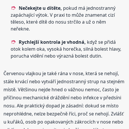
Nečekejte u dítěte,
pokud má jednostranný
zapáchající výtok. V praxi to může znamenat cizí
těleso, které dítě do nosu strčilo a už o něm
neřekne.
Rychlejší kontrola je vhodná,
když se přidá
otok kolem oka, vysoká horečka, silná bolest hlavy,
porucha vidění nebo výrazná bolest dutin.
Červenou vlajkou je také rána v nose, která se nehojí,
stále krvácí nebo vytváří jednostranný strup na stejném
místě. Většinou nejde hned o vážnou nemoc, často je
příčinou mechanické dráždění nebo infekce v předsíni
nosu. Ale praktický dopad je zásadní: dokud se místo
neprohlédne, nelze bezpečně říci, proč se nehojí. Zvlášť
u kuřáků, osob po opakovaných zákrocích v nose nebo