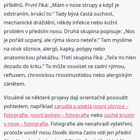
příběhů. První říká: „Mám v nose strupy a když je
odstraním, krvácí to.“ Tady bývá častá suchost,
mechanické dráždění, někdy infekce nebo kožní
problém v předsíni nosu. Druhá skupina popisuje: „Nos
je pořád ucpaný, ale rýma skoro neteče.“ Tam myslíme
na otok sliznice, alergii, kapky, polypy nebo
anatomickou překážku. Třetí skupina říká: „Teče mi hlen
dozadu do krku.“ To může souviset se zadní rýmou,
refluxem, chronickou rinosinusitidou nebo alergickým
zánětem.
Vizuálně se některé projevy dají orientačně posoudit
pohledem, například
zarudlá a oteklá nosní sliznice –
fotografie
,
nosní polypy – fotografie
nebo
suché krusty
v nose – fotografie
. Fotografie ale nenahradí vyšetření,
protože uvnitř nosu člověk doma často vidí jen přední