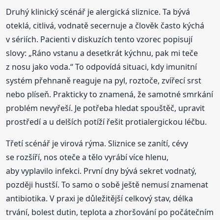
Druhý klinický scénář je alergická sliznice. Ta bývá
oteklá, citlivá, vodnatě secernuje a člověk často kýchá
v sériích. Pacienti v diskuzích tento vzorec popisují
slovy: „Ráno vstanu a desetkrát kýchnu, pak mi teče
z nosu jako voda.“ To odpovídá situaci, kdy imunitní
systém přehnaně reaguje na pyl, roztoče, zvířecí srst
nebo plíseň. Prakticky to znamená, že samotné smrkání
problém nevyřeší. Je potřeba hledat spouštěč, upravit
prostředí a u delších potíží řešit protialergickou léčbu.
Třetí scénář je virová rýma. Sliznice se zanítí, cévy
se rozšíří, nos oteče a tělo vyrábí více hlenu,
aby vyplavilo infekci. První dny bývá sekret vodnatý,
později hustší. To samo o sobě ještě nemusí znamenat
antibiotika. V praxi je důležitější celkový stav, délka
trvání, bolest dutin, teplota a zhoršování po počátečním