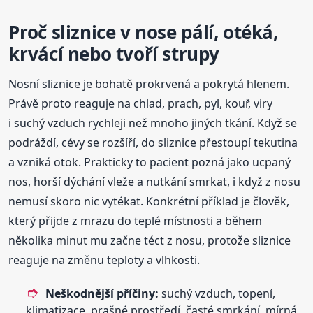
Proč sliznice v nose pálí, otéká,
krvácí nebo tvoří strupy
Nosní sliznice je bohatě prokrvená a pokrytá hlenem.
Právě proto reaguje na chlad, prach, pyl, kouř, viry
i suchý vzduch rychleji než mnoho jiných tkání. Když se
podráždí, cévy se rozšíří, do sliznice přestoupí tekutina
a vzniká otok. Prakticky to pacient pozná jako ucpaný
nos, horší dýchání vleže a nutkání smrkat, i když z nosu
nemusí skoro nic vytékat. Konkrétní příklad je člověk,
který přijde z mrazu do teplé místnosti a během
několika minut mu začne téct z nosu, protože sliznice
reaguje na změnu teploty a vlhkosti.
Neškodnější příčiny:
suchý vzduch, topení,
klimatizace, prašné prostředí, časté smrkání, mírná