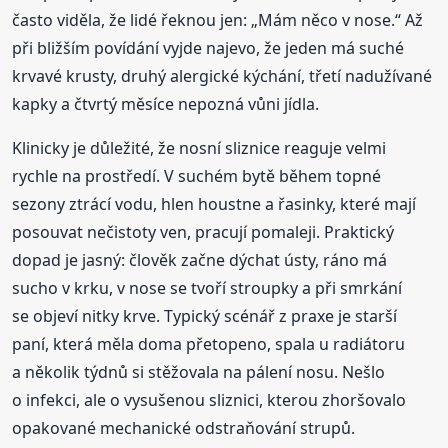
často viděla, že lidé řeknou jen: „Mám něco v nose.“ Až
při bližším povídání vyjde najevo, že jeden má suché
krvavé krusty, druhý alergické kýchání, třetí nadužívané
kapky a čtvrtý měsíce nepozná vůni jídla.
Klinicky je důležité, že nosní sliznice reaguje velmi
rychle na prostředí. V suchém bytě během topné
sezony ztrácí vodu, hlen houstne a řasinky, které mají
posouvat nečistoty ven, pracují pomaleji. Praktický
dopad je jasný: člověk začne dýchat ústy, ráno má
sucho v krku, v nose se tvoří stroupky a při smrkání
se objeví nitky krve. Typický scénář z praxe je starší
paní, která měla doma přetopeno, spala u radiátoru
a několik týdnů si stěžovala na pálení nosu. Nešlo
o infekci, ale o vysušenou sliznici, kterou zhoršovalo
opakované mechanické odstraňování strupů.