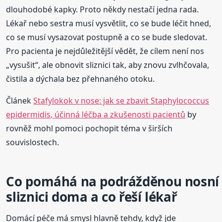
dlouhodobé kapky. Proto někdy nestačí jedna rada.
Lékař nebo sestra musí vysvětlit, co se bude léčit hned,
co se musí vysazovat postupně a co se bude sledovat.
Pro pacienta je nejdůležitější vědět, že cílem není nos
„vysušit“, ale obnovit sliznici tak, aby znovu zvlhčovala,
čistila a dýchala bez přehnaného otoku.
Článek
Stafylokok v nose: jak se zbavit Staphylococcus
epidermidis, účinná léčba a zkušenosti pacientů
by
rovněž mohl pomoci pochopit téma v širších
souvislostech.
Co pomáhá na podrážděnou nosní
sliznici doma a co řeší lékař
Domácí péče má smysl hlavně tehdy, když jde