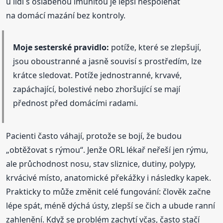
u lidí s oslabenou imunitou je lepší nespoléhat
na domácí mazání bez kontroly.
Moje sesterské pravidlo:
potíže, které se zlepšují,
jsou oboustranné a jasně souvisí s prostředím, lze
krátce sledovat. Potíže jednostranné, krvavé,
zapáchající, bolestivé nebo zhoršující se mají
přednost před domácími radami.
Pacienti často váhají, protože se bojí, že budou
„obtěžovat s rýmou“. Jenže ORL lékař neřeší jen rýmu,
ale průchodnost nosu, stav sliznice, dutiny, polypy,
krvácivé místo, anatomické překážky i následky kapek.
Prakticky to může změnit celé fungování: člověk začne
lépe spát, méně dýchá ústy, zlepší se čich a ubude ranní
zahlenění. Když se problém zachytí včas, často stačí