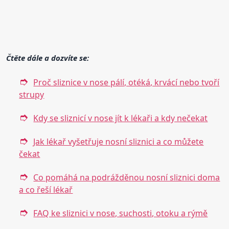
Čtěte dále a dozvíte se:
Proč sliznice v nose pálí, otéká, krvácí nebo tvoří
strupy
Kdy se sliznicí v nose jít k lékaři a kdy nečekat
Jak lékař vyšetřuje nosní sliznici a co můžete
čekat
Co pomáhá na podrážděnou nosní sliznici doma
a co řeší lékař
FAQ ke sliznici v nose, suchosti, otoku a rýmě