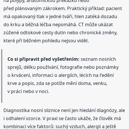
na polypy, anatomickou překážku nebo
před plánovaným zákrokem. Praktický příklad: pacient
má opakovaný tlak v jedné tváři, hlen zatéká dozadu
do krku a běžná léčba nepomáhá. CT může ukázat
zúžené odtokové cesty dutin nebo chronické změny,
které při běžném pohledu nejsou vidět.
Co si připravit před vyšetřením:
seznam nosních
sprejů, délku používání, fotografie nebo poznámky
o krvácení, informaci o alergiích, lécích na ředění
krve a popis, zda se potíže mění doma, venku,
v práci nebo v noci.
Diagnostika nosní sliznice není jen hledání diagnózy, ale
i odhalení vzorce. V praxi se často ukáže, že člověk má
kombinaci více faktorů: suchý vzduch, alergii a ještě