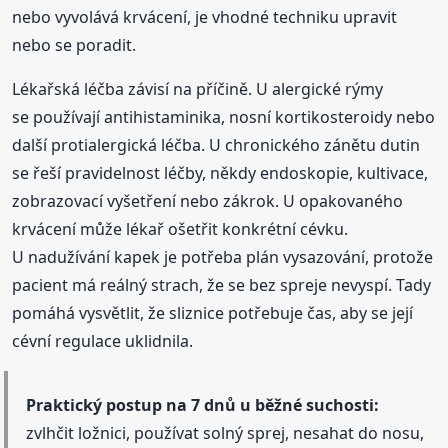
nebo vyvolává krvácení, je vhodné techniku upravit
nebo se poradit.
Lékařská léčba závisí na příčině. U alergické rýmy
se používají antihistaminika, nosní kortikosteroidy nebo
další protialergická léčba. U chronického zánětu dutin
se řeší pravidelnost léčby, někdy endoskopie, kultivace,
zobrazovací vyšetření nebo zákrok. U opakovaného
krvácení může lékař ošetřit konkrétní cévku.
U nadužívání kapek je potřeba plán vysazování, protože
pacient má reálný strach, že se bez spreje nevyspí. Tady
pomáhá vysvětlit, že sliznice potřebuje čas, aby se její
cévní regulace uklidnila.
Praktický postup na 7 dnů u běžné suchosti:
zvlhčit ložnici, používat solný sprej, nesahat do nosu,