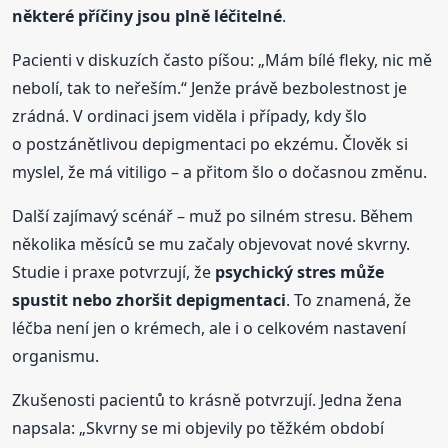
některé příčiny jsou plně léčitelné
.
Pacienti v diskuzích často píšou: „Mám bílé fleky, nic mě
nebolí, tak to neřeším.“ Jenže právě bezbolestnost je
zrádná. V ordinaci jsem viděla i případy, kdy šlo
o postzánětlivou depigmentaci po ekzému. Člověk si
myslel, že má vitiligo – a přitom šlo o dočasnou změnu.
Další zajímavý scénář – muž po silném stresu. Během
několika měsíců se mu začaly objevovat nové skvrny.
Studie i praxe potvrzují, že
psychický stres může
spustit nebo zhoršit depigmentaci
. To znamená, že
léčba není jen o krémech, ale i o celkovém nastavení
organismu.
Zkušenosti pacientů to krásně potvrzují. Jedna žena
napsala: „Skvrny se mi objevily po těžkém období