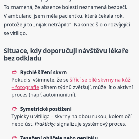
To znamená, že absence bolesti neznamená bezpečí.
V ambulanci jsem měla pacientku, která čekala rok,
protože ji to „nijak netrápilo“. Nakonec šlo o rozvíjející
se vitiligo.
Situace, kdy doporučuji návštěvu lékaře
bez odkladu
Rychlé šíření skvrn
Pokud si všimnete, že se
šířící se bílé skvrny na kůži
– fotografie
během týdnů zvětšují, může jít o aktivní
proces (např. autoimunitní).
Symetrické postižení
Typicky u vitiliga – skvrny na obou rukou, kolem očí
nebo úst.
Prakticky:
signalizuje systémový proces.
Zasažení obličeje nebo genitálu