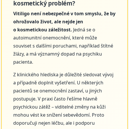
kosmetický problém?
Vitiligo není nebezpečné v tom smyslu, že by
ohrožovalo život, ale nejde jen
o kosmetickou záležitost.
Jedná se o
autoimunitní onemocnění, které může
souviset s dalšími poruchami, například štítné
žlázy, a má významný dopad na psychiku
pacienta.
Z klinického hlediska je důležité sledovat vývoj
a případně doplnit vyšetření. U některých
pacientů se onemocnění zastaví, u jiných
postupuje. V praxi často řešíme hlavně
psychickou zátěž – viditelné změny na kůži
mohou vést ke snížení sebevědomí. Proto
doporučuji nejen léčbu, ale i podporu