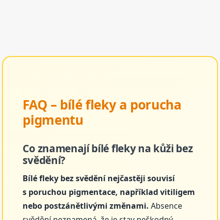
FAQ – bílé fleky a porucha
pigmentu
Co znamenají bílé fleky na kůži bez
svědění?
Bílé fleky bez svědění nejčastěji souvisí
s poruchou pigmentace, například vitiligem
nebo postzánětlivými změnami.
Absence
svědění neznamená, že je stav neškodný.