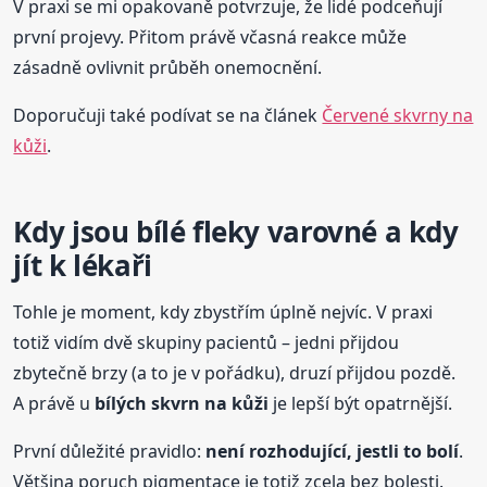
V praxi se mi opakovaně potvrzuje, že lidé podceňují
první projevy. Přitom právě včasná reakce může
zásadně ovlivnit průběh onemocnění.
Doporučuji také podívat se na článek
Červené skvrny na
kůži
.
Kdy jsou bílé fleky varovné a kdy
jít k lékaři
Tohle je moment, kdy zbystřím úplně nejvíc. V praxi
totiž vidím dvě skupiny pacientů – jedni přijdou
zbytečně brzy (a to je v pořádku), druzí přijdou pozdě.
A právě u
bílých skvrn na kůži
je lepší být opatrnější.
První důležité pravidlo:
není rozhodující, jestli to bolí
.
Většina poruch pigmentace je totiž zcela bez bolesti.