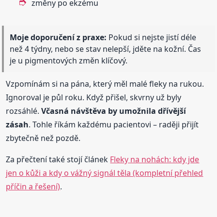
změny po ekzému
Moje doporučení z praxe:
Pokud si nejste jistí déle
než 4 týdny, nebo se stav nelepší, jděte na kožní. Čas
je u pigmentových změn klíčový.
Vzpomínám si na pána, který měl malé fleky na rukou.
Ignoroval je půl roku. Když přišel, skvrny už byly
rozsáhlé.
Včasná návštěva by umožnila dřívější
zásah
. Tohle říkám každému pacientovi – raději přijít
zbytečně než pozdě.
Za přečtení také stojí článek
Fleky na nohách: kdy jde
jen o kůži a kdy o vážný signál těla (kompletní přehled
příčin a řešení)
.