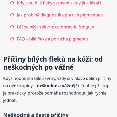
Kdy jsou bílé fleky varovné a kdy jít k lékaři
Jak probíhá diagnostika poruch pigmentace
Léčba bílých skvrn: co opravdu funguje
FAQ – bílé fleky a porucha pigmentu
Příčiny bílých fleků na kůži: od
neškodných po vážné
Když hodnotím bílé skvrny, vždy si v hlavě dělím příčiny
na dvě skupiny –
neškodné a vážnější
. Tenhle přístup
je praktický, protože pomáhá rozhodnout, jak rychle
jednat.
Neškodné a časté příčiny