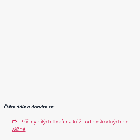
Čtěte dále a dozvíte se:
Příčiny bílých fleků na kůži: od neškodných po
vážné