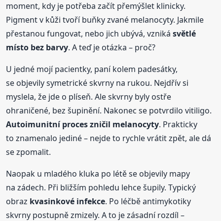
moment, kdy je potřeba začít přemýšlet klinicky.
Pigment v kůži tvoří buňky zvané melanocyty. Jakmile
přestanou fungovat, nebo jich ubývá, vzniká
světlé
místo bez barvy
. A teď je otázka – proč?
U jedné mojí pacientky, paní kolem padesátky,
se objevily symetrické skvrny na rukou. Nejdřív si
myslela, že jde o plíseň. Ale skvrny byly ostře
ohraničené, bez šupinění. Nakonec se potvrdilo vitiligo.
Autoimunitní proces zničil melanocyty
. Prakticky
to znamenalo jediné – nejde to rychle vrátit zpět, ale dá
se zpomalit.
Naopak u mladého kluka po létě se objevily mapy
na zádech. Při bližším pohledu lehce šupily. Typický
obraz
kvasinkové infekce
. Po léčbě antimykotiky
skvrny postupně zmizely. A to je zásadní rozdíl –