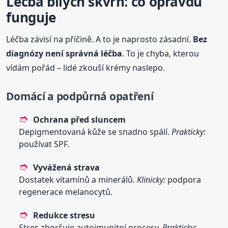
Léčba bílých skvrn: co opravdu
funguje
Léčba závisí na příčině. A to je naprosto zásadní.
Bez
diagnózy není správná léčba
. To je chyba, kterou
vídám pořád – lidé zkouší krémy naslepo.
Domácí a podpůrná opatření
Ochrana před sluncem
Depigmentovaná kůže se snadno spálí.
Prakticky:
používat SPF.
Vyvážená strava
Dostatek vitamínů a minerálů.
Klinicky:
podpora
regenerace melanocytů.
Redukce stresu
Stres zhoršuje autoimunitní procesy.
Prakticky: