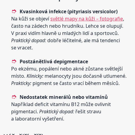
Kvasinková infekce (pityriasis versicolor)
Na kůži se objeví
světlé mapy na kůži – fotografie
,
často na zádech nebo hrudníku. Lehce se olupují.
V praxi vidím hlavně u mladých lidí a sportovců.
Praktický dopad:
dobře léčitelné, ale má tendenci
se vracet.
Postzánětlivá depigmentace
Po ekzému, popálení nebo akné zůstane světlejší
místo.
Klinicky:
melanocyty jsou dočasně utlumené.
Prakticky:
pigment se často vrací během měsíců.
Nedostatek minerálů nebo vitamínů
Například deficit vitamínu B12 může ovlivnit
pigmentaci.
Praktický dopad:
řešit stravu
a laboratorní vyšetření.