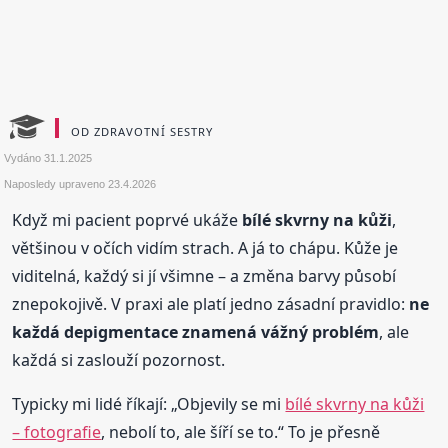
OD ZDRAVOTNÍ SESTRY
Vydáno
31.1.2025
Naposledy upraveno
23.4.2026
Když mi pacient poprvé ukáže
bílé skvrny na kůži
,
většinou v očích vidím strach. A já to chápu. Kůže je
viditelná, každý si jí všimne – a změna barvy působí
znepokojivě. V praxi ale platí jedno zásadní pravidlo:
ne
každá depigmentace znamená vážný problém
, ale
každá si zaslouží pozornost.
Typicky mi lidé říkají: „Objevily se mi
bílé skvrny na kůži
– fotografie
, nebolí to, ale šíří se to.“ To je přesně