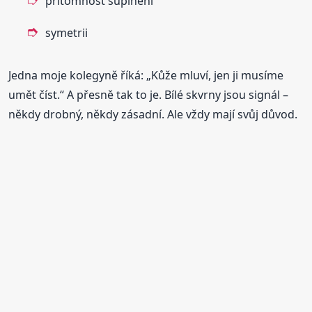
přítomnost šupinění
symetrii
Jedna moje kolegyně říká: „Kůže mluví, jen ji musíme
umět číst.“ A přesně tak to je. Bílé skvrny jsou signál –
někdy drobný, někdy zásadní. Ale vždy mají svůj důvod.