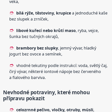
veka,
bílá rýže, těstoviny, krupice
a jednoduché kaše
bez slupek a zrníček,
libové kuřecí nebo krůtí maso
, ryba, vejce,
šunka bez tučných okrajů,
brambory bez slupky
, jemný vývar, hladký
jogurt bez ovoce a semínek,
vhodné tekutiny podle instrukcí: voda, světlý čaj,
čirý vývar, některé iontové nápoje bez červeného
a fialového barviva.
Nevhodné potraviny, které mohou
přípravu pokazit
celozrnné pečivo, vločky, otruby, müsli
,