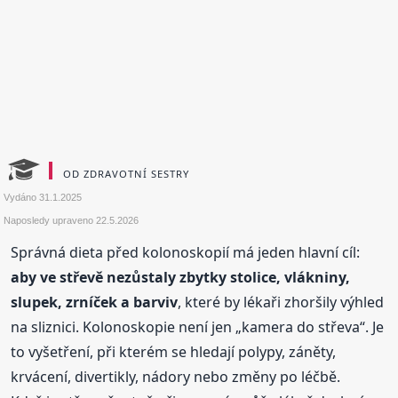
OD ZDRAVOTNÍ SESTRY
Vydáno
31.1.2025
Naposledy upraveno
22.5.2026
Správná dieta před kolonoskopií má jeden hlavní cíl:
aby ve střevě nezůstaly zbytky stolice, vlákniny,
slupek, zrníček a barviv
, které by lékaři zhoršily výhled
na sliznici. Kolonoskopie není jen „kamera do střeva“. Je
to vyšetření, při kterém se hledají polypy, záněty,
krvácení, divertikly, nádory nebo změny po léčbě.