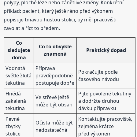
polypy, ploché léze nebo zánětlivé změny. Konkrétní
příklad: pacient, který ještě ráno před výkonem
popisuje tmavou hustou stolici, by měl pracovišti
zavolat a říct to předem.
Co
Co to obvykle
sledujete
Praktický dopad
znamená
doma
Vodnatá
Příprava
Pokračujte podle
světle žlutá
pravděpodobně
časového návodu
tekutina
postupuje dobře
Hnědá
Pijte povolené tekutiny
Ve střevě ještě
zakalená
a dodržte druhou
může být obsah
tekutina
dávku přípravku
Pevné
Kontaktujte pracoviště,
Očista může být
zbytky
zejména krátce
nedostatečná
stolice
před výkonem