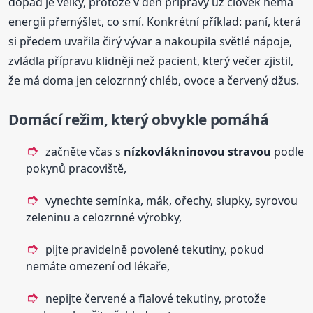
dopad je velký, protože v den přípravy už člověk nemá
energii přemýšlet, co smí. Konkrétní příklad: paní, která
si předem uvařila čirý vývar a nakoupila světlé nápoje,
zvládla přípravu klidněji než pacient, který večer zjistil,
že má doma jen celozrnný chléb, ovoce a červený džus.
Domácí režim, který obvykle pomáhá
začněte včas s
nízkovlákninovou stravou
podle
pokynů pracoviště,
vynechte semínka, mák, ořechy, slupky, syrovou
zeleninu a celozrnné výrobky,
pijte pravidelně povolené tekutiny, pokud
nemáte omezení od lékaře,
nepijte červené a fialové tekutiny, protože