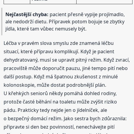
Nejčastější chyba:
pacient přesně vypije projímadlo,
ale nedodrží dietu. Přípravek potom bojuje se zbytky
jídla, které tam vůbec nemusely být.
Léčba v pravém slova smyslu zde znamená léčbu
situací, které přípravu komplikují. Když je pacient
dehydratovaný, musí se upravit pitný režim. Když zvrací,
pracoviště může doporučit pauzu, jiné tempo pití nebo
další postup. Když má špatnou zkušenost z minulé
kolonoskopie, může dostat podrobnější plán.
U křehkých seniorů někdy pomáhá dohled rodiny,
protože časté běhání na toaletu může zvýšit riziko
pádu. Prakticky tedy nejde jen o jídelníček, ale
o bezpečný domácí režim. Jako sestra bych zdůraznila:
připravte si den bez povinností, nenechávejte pití