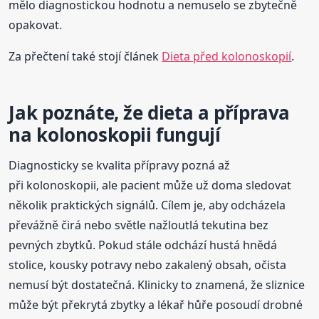
mělo diagnostickou hodnotu a nemuselo se zbytečně
opakovat.
Za přečtení také stojí článek
Dieta před kolonoskopií
.
Jak poznáte, že dieta a příprava
na kolonoskopii fungují
Diagnosticky se kvalita přípravy pozná až
při kolonoskopii, ale pacient může už doma sledovat
několik praktických signálů. Cílem je, aby odcházela
převážně čirá nebo světle nažloutlá tekutina bez
pevných zbytků. Pokud stále odchází hustá hnědá
stolice, kousky potravy nebo zakalený obsah, očista
nemusí být dostatečná. Klinicky to znamená, že sliznice
může být překrytá zbytky a lékař hůře posoudí drobné