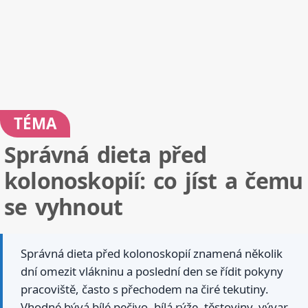
TÉMA
Správná dieta před
kolonoskopií: co jíst a čemu
se vyhnout
Správná dieta před kolonoskopií znamená několik
dní omezit vlákninu a poslední den se řídit pokyny
pracoviště, často s přechodem na čiré tekutiny.
Vhodné bývá bílé pečivo, bílá rýže, těstoviny, vývar,