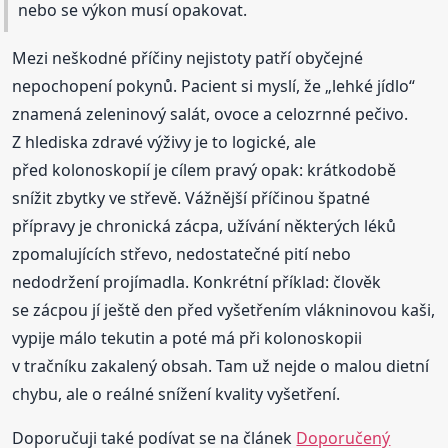
nebo se výkon musí opakovat.
Mezi neškodné příčiny nejistoty patří obyčejné
nepochopení pokynů. Pacient si myslí, že „lehké jídlo“
znamená zeleninový salát, ovoce a celozrnné pečivo.
Z hlediska zdravé výživy je to logické, ale
před kolonoskopií je cílem pravý opak: krátkodobě
snížit zbytky ve střevě. Vážnější příčinou špatné
přípravy je chronická zácpa, užívání některých léků
zpomalujících střevo, nedostatečné pití nebo
nedodržení projímadla. Konkrétní příklad: člověk
se zácpou jí ještě den před vyšetřením vlákninovou kaši,
vypije málo tekutin a poté má při kolonoskopii
v tračníku zakalený obsah. Tam už nejde o malou dietní
chybu, ale o reálné snížení kvality vyšetření.
Doporučuji také podívat se na článek
Doporučený