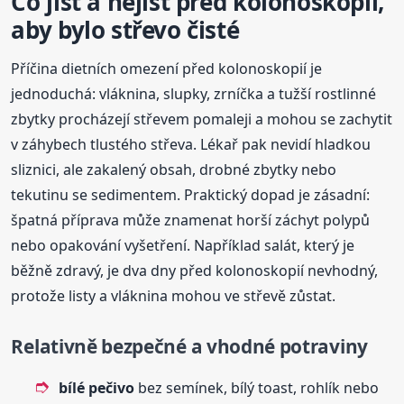
Co jíst a nejíst před kolonoskopií,
aby bylo střevo čisté
Příčina dietních omezení před kolonoskopií je
jednoduchá: vláknina, slupky, zrníčka a tužší rostlinné
zbytky procházejí střevem pomaleji a mohou se zachytit
v záhybech tlustého střeva. Lékař pak nevidí hladkou
sliznici, ale zakalený obsah, drobné zbytky nebo
tekutinu se sedimentem. Praktický dopad je zásadní:
špatná příprava může znamenat horší záchyt polypů
nebo opakování vyšetření. Například salát, který je
běžně zdravý, je dva dny před kolonoskopií nevhodný,
protože listy a vláknina mohou ve střevě zůstat.
Relativně bezpečné a vhodné potraviny
bílé pečivo
bez semínek, bílý toast, rohlík nebo