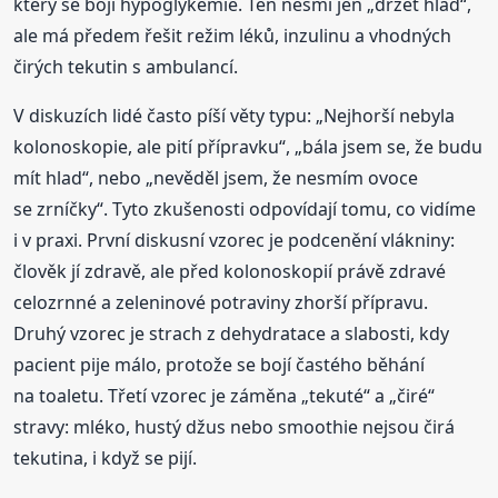
který se bojí hypoglykemie. Ten nesmí jen „držet hlad“,
ale má předem řešit režim léků, inzulinu a vhodných
čirých tekutin s ambulancí.
V diskuzích lidé často píší věty typu: „Nejhorší nebyla
kolonoskopie, ale pití přípravku“, „bála jsem se, že budu
mít hlad“, nebo „nevěděl jsem, že nesmím ovoce
se zrníčky“. Tyto zkušenosti odpovídají tomu, co vidíme
i v praxi. První diskusní vzorec je podcenění vlákniny:
člověk jí zdravě, ale před kolonoskopií právě zdravé
celozrnné a zeleninové potraviny zhorší přípravu.
Druhý vzorec je strach z dehydratace a slabosti, kdy
pacient pije málo, protože se bojí častého běhání
na toaletu. Třetí vzorec je záměna „tekuté“ a „čiré“
stravy: mléko, hustý džus nebo smoothie nejsou čirá
tekutina, i když se pijí.