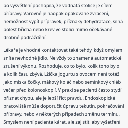
po vysvětlení pochopila, že vodnatá stolice je cílem
přípravy. Varovné je naopak opakované zvracení,
nemožnost vypít přípravek, příznaky dehydratace, silná
bolest břicha nebo krev ve stolici mimo očekávané
drobné podráždění.
Lékaře je vhodné kontaktovat také tehdy, když omylem
sníte nevhodné jídlo. Ne vždy to znamená automatické
zrušení výkonu. Rozhoduje, co to bylo, kolik toho bylo
a kolik času zbývá. Lžička jogurtu s ovocem není totéž
jako miska čočky, mákový koláč nebo semínkový chléb
večer před kolonoskopií. V praxi se pacienti často stydí
přiznat chybu, ale je lepší říct pravdu. Endoskopické
pracoviště může doporučit úpravu tekutin, pokračování
přípravy, nebo v některých případech změnu termínu.
Smyslem není pacienta kárat, ale zajistit, aby vyšetření