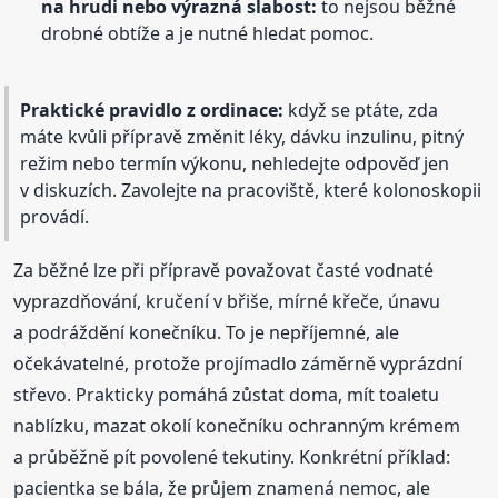
na hrudi nebo výrazná slabost:
to nejsou běžné
drobné obtíže a je nutné hledat pomoc.
Praktické pravidlo z ordinace:
když se ptáte, zda
máte kvůli přípravě změnit léky, dávku inzulinu, pitný
režim nebo termín výkonu, nehledejte odpověď jen
v diskuzích. Zavolejte na pracoviště, které kolonoskopii
provádí.
Za běžné lze při přípravě považovat časté vodnaté
vyprazdňování, kručení v břiše, mírné křeče, únavu
a podráždění konečníku. To je nepříjemné, ale
očekávatelné, protože projímadlo záměrně vyprázdní
střevo. Prakticky pomáhá zůstat doma, mít toaletu
nablízku, mazat okolí konečníku ochranným krémem
a průběžně pít povolené tekutiny. Konkrétní příklad:
pacientka se bála, že průjem znamená nemoc, ale