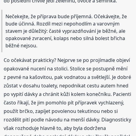
do poslední chvíle jedl zeleninu, ovoce a semínka.
Nečekejte, že příprava bude příjemná. Očekávejte, že
bude účinná. Rozdíl mezi nepohodlím a varovným
stavem je důležitý: časté vyprazdňování je běžné, ale
opakované zvracení, kolaps nebo silná bolest břicha
běžné nejsou.
Co očekávat prakticky? Nejprve se po projímadle objeví
opakované nucení na stolici. Stolice se postupně mění
z pevné na kašovitou, pak vodnatou a světlejší. Je dobré
zůstat v dosahu toalety, nepodnikat cestu autem hned
po vypití dávky a chránit kůži kolem konečníku. Pacienti
často říkají, že jim pomohlo pít přípravek vychlazený,
použít brčko, zapíjet povolenou tekutinou nebo si
rozdělit pití podle návodu na menší dávky. Diagnosticky
však rozhoduje hlavně to, aby byla dodržena