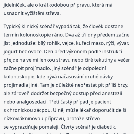
jídelníček, ale o krátkodobou přípravu, která má
usnadnit vyčištění střeva.
Typický klinický scénář vypadá tak, že člověk dostane
termín kolonoskopie ráno. Dva až tři dny předem začne
jíst jednoduše: bílý rohlík, vejce, kuřecí maso, rýži, vývar,
jogurt bez ovoce. Den před výkonem podle instrukcí
přejde na velmi lehkou stravu nebo čiré tekutiny a večer
začne pít projímadlo. Jiný scénář je odpolední
kolonoskopie, kde bývá načasování druhé dávky
projímadla jiné. Tam je důležité nepřestat pít příliš brzy,
ale zároveň dodržet bezpečný odstup před anestezií
nebo analgosedací. Třetí častý případ je pacient
s chronickou zácpou. U něj může lékař doporučit delší
nízkovlákninovou přípravu, protože střevo
se vyprazdňuje pomaleji. Čtvrtý scénář je diabetik,