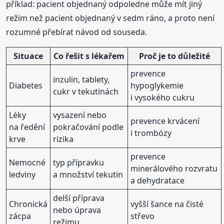
příklad: pacient objednaný odpoledne může mít jiný
režim než pacient objednaný v sedm ráno, a proto není
rozumné přebírat návod od souseda.
Situace
Co řešit s lékařem
Proč je to důležité
prevence
inzulin, tablety,
Diabetes
hypoglykemie
cukr v tekutinách
i vysokého cukru
Léky
vysazení nebo
prevence krvácení
na ředění
pokračování podle
i trombózy
krve
rizika
prevence
Nemocné
typ přípravku
minerálového rozvratu
ledviny
a množství tekutin
a dehydratace
delší příprava
Chronická
vyšší šance na čisté
nebo úprava
zácpa
střevo
režimu