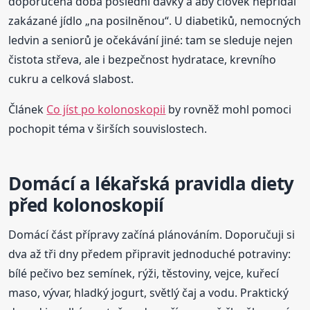
doporučená doba poslední dávky a aby člověk nepřidal
zakázané jídlo „na posilněnou“. U diabetiků, nemocných
ledvin a seniorů je očekávání jiné: tam se sleduje nejen
čistota střeva, ale i bezpečnost hydratace, krevního
cukru a celková slabost.
Článek
Co jíst po kolonoskopii
by rovněž mohl pomoci
pochopit téma v širších souvislostech.
Domácí a lékařská pravidla diety
před kolonoskopií
Domácí část přípravy začíná plánováním. Doporučuji si
dva až tři dny předem připravit jednoduché potraviny:
bílé pečivo bez semínek, rýži, těstoviny, vejce, kuřecí
maso, vývar, hladký jogurt, světlý čaj a vodu. Praktický