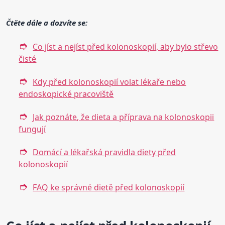
Čtěte dále a dozvíte se:
Co jíst a nejíst před kolonoskopií, aby bylo střevo
čisté
Kdy před kolonoskopií volat lékaře nebo
endoskopické pracoviště
Jak poznáte, že dieta a příprava na kolonoskopii
fungují
Domácí a lékařská pravidla diety před
kolonoskopií
FAQ ke správné dietě před kolonoskopií