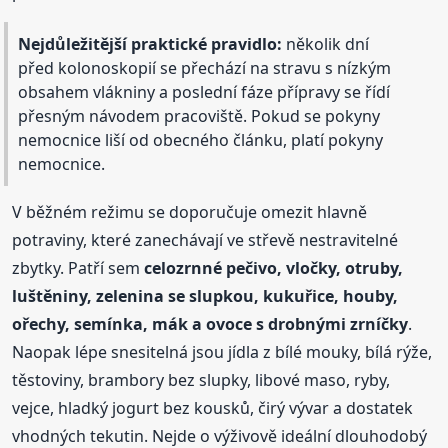
Nejdůležitější praktické pravidlo:
několik dní
před kolonoskopií se přechází na stravu s nízkým
obsahem vlákniny a poslední fáze přípravy se řídí
přesným návodem pracoviště. Pokud se pokyny
nemocnice liší od obecného článku, platí pokyny
nemocnice.
V běžném režimu se doporučuje omezit hlavně
potraviny, které zanechávají ve střevě nestravitelné
zbytky. Patří sem
celozrnné pečivo, vločky, otruby,
luštěniny, zelenina se slupkou, kukuřice, houby,
ořechy, semínka, mák a ovoce s drobnými zrníčky
.
Naopak lépe snesitelná jsou jídla z bílé mouky, bílá rýže,
těstoviny, brambory bez slupky, libové maso, ryby,
vejce, hladký jogurt bez kousků, čirý vývar a dostatek
vhodných tekutin. Nejde o výživově ideální dlouhodobý