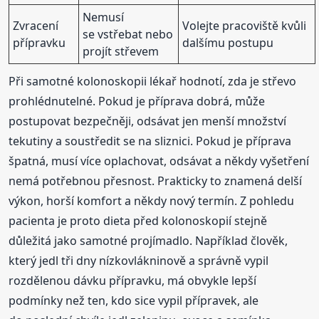
Nemusí
Zvracení
Volejte pracoviště kvůli
se vstřebat nebo
přípravku
dalšímu postupu
projít střevem
Při samotné kolonoskopii lékař hodnotí, zda je střevo
prohlédnutelné. Pokud je příprava dobrá, může
postupovat bezpečněji, odsávat jen menší množství
tekutiny a soustředit se na sliznici. Pokud je příprava
špatná, musí více oplachovat, odsávat a někdy vyšetření
nemá potřebnou přesnost. Prakticky to znamená delší
výkon, horší komfort a někdy nový termín. Z pohledu
pacienta je proto dieta před kolonoskopií stejně
důležitá jako samotné projímadlo. Například člověk,
který jedl tři dny nízkovlákninově a správně vypil
rozdělenou dávku přípravku, má obvykle lepší
podmínky než ten, kdo sice vypil přípravek, ale