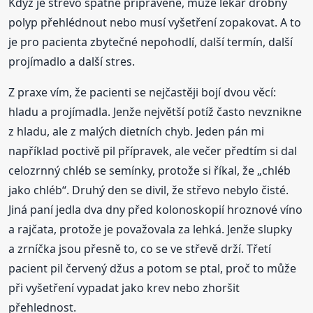
Když je střevo špatně připravené, může lékař drobný
polyp přehlédnout nebo musí vyšetření zopakovat. A to
je pro pacienta zbytečné nepohodlí, další termín, další
projímadlo a další stres.
Z praxe vím, že pacienti se nejčastěji bojí dvou věcí:
hladu a projímadla. Jenže největší potíž často nevznikne
z hladu, ale z malých dietních chyb. Jeden pán mi
například poctivě pil přípravek, ale večer předtím si dal
celozrnný chléb se semínky, protože si říkal, že „chléb
jako chléb“. Druhý den se divil, že střevo nebylo čisté.
Jiná paní jedla dva dny před kolonoskopií hroznové víno
a rajčata, protože je považovala za lehká. Jenže slupky
a zrníčka jsou přesně to, co se ve střevě drží. Třetí
pacient pil červený džus a potom se ptal, proč to může
při vyšetření vypadat jako krev nebo zhoršit
přehlednost.