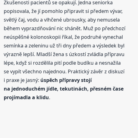
Zkušenosti pacientů se opakují. Jedna seniorka
popisovala, že jí pomohlo připravit si předem vývar,
světlý čaj, vodu a vlhčené ubrousky, aby nemusela
během vyprazdňování nic shánět. Muž po předchozí
neúspěšné kolonoskopii říkal, že podruhé vynechal
semínka a zeleninu už tři dny předem a výsledek byl
výrazně lepší. Mladší žena s úzkostí zvládla přípravu
lépe, když si rozdělila pití podle budíku a nesnažila
se vypít všechno najednou. Praktický závěr z diskuzí
i praxe je jasný:
úspěch přípravy stojí
na jednoduchém jídle, tekutinách, přesném čase
projímadla a klidu
.