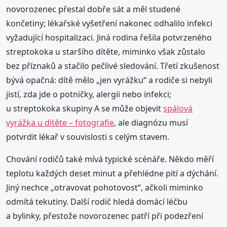
novorozenec přestal dobře sát a měl studené
končetiny; lékařské vyšetření nakonec odhalilo infekci
vyžadující hospitalizaci. Jiná rodina řešila potvrzeného
streptokoka u staršího dítěte, miminko však zůstalo
bez příznaků a stačilo pečlivé sledování. Třetí zkušenost
bývá opačná: dítě mělo „jen vyrážku“ a rodiče si nebyli
jistí, zda jde o potničky, alergii nebo infekci;
u streptokoka skupiny A se může objevit
spálová
vyrážka u dítěte – fotografie
, ale diagnózu musí
potvrdit lékař v souvislosti s celým stavem.
Chování rodičů také mívá typické scénáře. Někdo měří
teplotu každých deset minut a přehlédne pití a dýchání.
Jiný nechce „otravovat pohotovost“, ačkoli miminko
odmítá tekutiny. Další rodič hledá domácí léčbu
a bylinky, přestože novorozenec patří při podezření