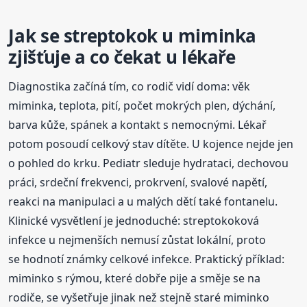
Jak se streptokok u miminka
zjišťuje a co čekat u lékaře
Diagnostika začíná tím, co rodič vidí doma: věk
miminka, teplota, pití, počet mokrých plen, dýchání,
barva kůže, spánek a kontakt s nemocnými. Lékař
potom posoudí celkový stav dítěte. U kojence nejde jen
o pohled do krku. Pediatr sleduje hydrataci, dechovou
práci, srdeční frekvenci, prokrvení, svalové napětí,
reakci na manipulaci a u malých dětí také fontanelu.
Klinické vysvětlení je jednoduché: streptokoková
infekce u nejmenších nemusí zůstat lokální, proto
se hodnotí známky celkové infekce. Praktický příklad:
miminko s rýmou, které dobře pije a směje se na
rodiče, se vyšetřuje jinak než stejně staré miminko