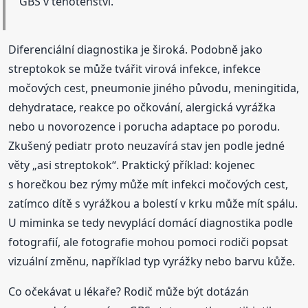
GBS v těhotenství.
Diferenciální diagnostika je široká. Podobně jako
streptokok se může tvářit virová infekce, infekce
močových cest, pneumonie jiného původu, meningitida,
dehydratace, reakce po očkování, alergická vyrážka
nebo u novorozence i porucha adaptace po porodu.
Zkušený pediatr proto neuzavírá stav jen podle jedné
věty „asi streptokok“. Praktický příklad: kojenec
s horečkou bez rýmy může mít infekci močových cest,
zatímco dítě s vyrážkou a bolestí v krku může mít spálu.
U miminka se tedy nevyplácí domácí diagnostika podle
fotografií, ale fotografie mohou pomoci rodiči popsat
vizuální změnu, například typ vyrážky nebo barvu kůže.
Co očekávat u lékaře? Rodič může být dotázán