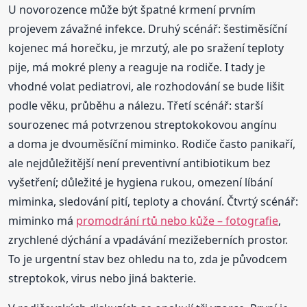
U novorozence může být špatné krmení prvním
projevem závažné infekce. Druhý scénář: šestiměsíční
kojenec má horečku, je mrzutý, ale po sražení teploty
pije, má mokré pleny a reaguje na rodiče. I tady je
vhodné volat pediatrovi, ale rozhodování se bude lišit
podle věku, průběhu a nálezu. Třetí scénář: starší
sourozenec má potvrzenou streptokokovou angínu
a doma je dvouměsíční miminko. Rodiče často panikaří,
ale nejdůležitější není preventivní antibiotikum bez
vyšetření; důležité je hygiena rukou, omezení líbání
miminka, sledování pití, teploty a chování. Čtvrtý scénář:
miminko má
promodrání rtů nebo kůže – fotografie
,
zrychlené dýchání a vpadávání mezižeberních prostor.
To je urgentní stav bez ohledu na to, zda je původcem
streptokok, virus nebo jiná bakterie.