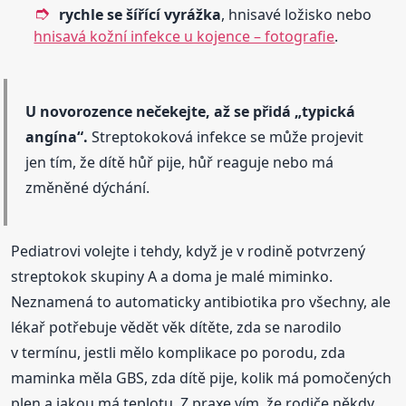
rychle se šířící vyrážka
, hnisavé ložisko nebo
hnisavá kožní infekce u kojence – fotografie
.
U novorozence nečekejte, až se přidá „typická
angína“.
Streptokoková infekce se může projevit
jen tím, že dítě hůř pije, hůř reaguje nebo má
změněné dýchání.
Pediatrovi volejte i tehdy, když je v rodině potvrzený
streptokok skupiny A a doma je malé miminko.
Neznamená to automaticky antibiotika pro všechny, ale
lékař potřebuje vědět věk dítěte, zda se narodilo
v termínu, jestli mělo komplikace po porodu, zda
maminka měla GBS, zda dítě pije, kolik má pomočených
plen a jakou má teplotu. Z praxe vím, že rodiče někdy