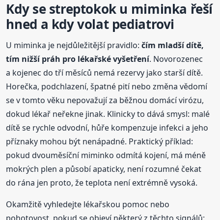
Kdy se streptokok u miminka řeší
hned a kdy volat pediatrovi
U miminka je nejdůležitější pravidlo:
čím mladší dítě,
tím nižší práh pro lékařské vyšetření
. Novorozenec
a kojenec do tří měsíců nemá rezervy jako starší dítě.
Horečka, podchlazení, špatné pití nebo změna vědomí
se v tomto věku nepovažují za běžnou domácí virózu,
dokud lékař neřekne jinak. Klinicky to dává smysl: malé
dítě se rychle odvodní, hůře kompenzuje infekci a jeho
příznaky mohou být nenápadné. Praktický příklad:
pokud dvouměsíční miminko odmítá kojení, má méně
mokrých plen a působí apaticky, není rozumné čekat
do rána jen proto, že teplota není extrémně vysoká.
Okamžitě vyhledejte lékařskou pomoc nebo
pohotovost, pokud se objeví některý z těchto signálů: