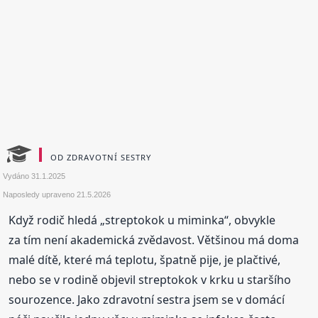
OD ZDRAVOTNÍ SESTRY
Vydáno
31.1.2025
Naposledy upraveno
21.5.2026
Když rodič hledá „streptokok u miminka“, obvykle
za tím není akademická zvědavost. Většinou má doma
malé dítě, které má teplotu, špatně pije, je plačtivé,
nebo se v rodině objevil streptokok v krku u staršího
sourozence. Jako zdravotní sestra jsem se v domácí