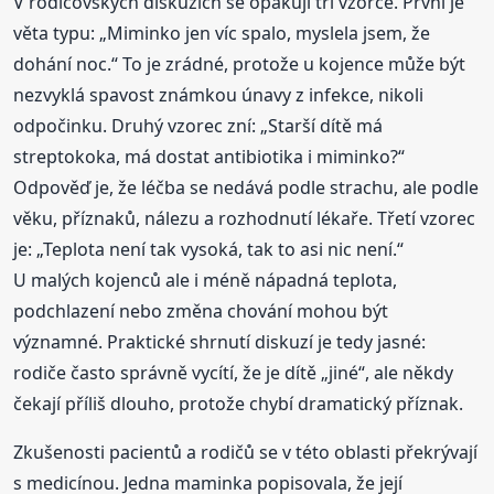
V rodičovských diskuzích se opakují tři vzorce. První je
věta typu: „Miminko jen víc spalo, myslela jsem, že
dohání noc.“ To je zrádné, protože u kojence může být
nezvyklá spavost známkou únavy z infekce, nikoli
odpočinku. Druhý vzorec zní: „Starší dítě má
streptokoka, má dostat antibiotika i miminko?“
Odpověď je, že léčba se nedává podle strachu, ale podle
věku, příznaků, nálezu a rozhodnutí lékaře. Třetí vzorec
je: „Teplota není tak vysoká, tak to asi nic není.“
U malých kojenců ale i méně nápadná teplota,
podchlazení nebo změna chování mohou být
významné. Praktické shrnutí diskuzí je tedy jasné:
rodiče často správně vycítí, že je dítě „jiné“, ale někdy
čekají příliš dlouho, protože chybí dramatický příznak.
Zkušenosti pacientů a rodičů se v této oblasti překrývají
s medicínou. Jedna maminka popisovala, že její