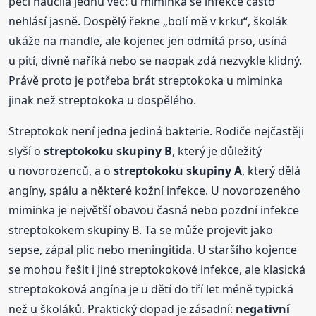
péči naučila jednu věc: u miminka se infekce často
nehlásí jasně. Dospělý řekne „bolí mě v krku“, školák
ukáže na mandle, ale kojenec jen odmítá prso, usíná
u pití, divně naříká nebo se naopak zdá nezvykle klidný.
Právě proto je potřeba brát streptokoka u miminka
jinak než streptokoka u dospělého.
Streptokok není jedna jediná bakterie. Rodiče nejčastěji
slyší o
streptokoku skupiny B
, který je důležitý
u novorozenců, a o
streptokoku skupiny A
, který dělá
angíny, spálu a některé kožní infekce. U novorozeného
miminka je největší obavou časná nebo pozdní infekce
streptokokem skupiny B. Ta se může projevit jako
sepse, zápal plic nebo meningitida. U staršího kojence
se mohou řešit i jiné streptokokové infekce, ale klasická
streptokoková angína je u dětí do tří let méně typická
než u školáků. Praktický dopad je zásadní:
negativní