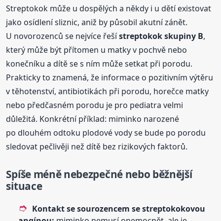
Streptokok může u dospělých a někdy i u dětí existovat
jako osídlení sliznic, aniž by působil akutní zánět.
U novorozenců se nejvíce řeší
streptokok skupiny B
,
který může být přítomen u matky v pochvě nebo
konečníku a dítě se s ním může setkat při porodu.
Prakticky to znamená, že informace o pozitivním výtěru
v těhotenství, antibiotikách při porodu, horečce matky
nebo předčasném porodu je pro pediatra velmi
důležitá. Konkrétní příklad: miminko narozené
po dlouhém odtoku plodové vody se bude po porodu
sledovat pečlivěji než dítě bez rizikových faktorů.
Spíše méně nebezpečné nebo běžnější
situace
Kontakt se sourozencem se streptokokovou
angínou:
miminko nemusí onemocnět, ale je