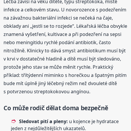
Léčba závisí na věku dítěte, typu streptokoka, místě
infekce a celkovém stavu. U novorozence s podezřením
na závažnou bakteriální infekci se nečeká na čaje,
obklady ani „jestli se to rozjede“. Lékařská léčba obvykle
znamená vyšetření, kultivace a při podezření na sepsi
nebo meningitidu rychlé podání antibiotik, často
nitrožilně. Klinicky to dává smysl: antibiotikum musí být
v krvi v dostatečné hladině a dítě musí být sledováno,
protože jeho stav se může měnit rychle. Praktický
příklad: třítýdenní miminko s horečkou a špatným pitím
bude mít úplně jiný léčebný režim než dvouleté dítě
s potvrzenou streptokokovou angínou.
Co může rodič dělat doma bezpečně
Sledovat pití a pleny:
u kojence je hydratace
jeden z nejdůležitějších ukazatelů.