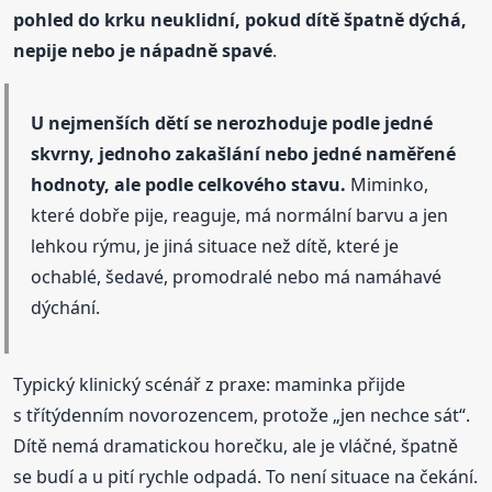
pohled do krku neuklidní, pokud dítě špatně dýchá,
nepije nebo je nápadně spavé
.
U nejmenších dětí se nerozhoduje podle jedné
skvrny, jednoho zakašlání nebo jedné naměřené
hodnoty, ale podle celkového stavu.
Miminko,
které dobře pije, reaguje, má normální barvu a jen
lehkou rýmu, je jiná situace než dítě, které je
ochablé, šedavé, promodralé nebo má namáhavé
dýchání.
Typický klinický scénář z praxe: maminka přijde
s třítýdenním novorozencem, protože „jen nechce sát“.
Dítě nemá dramatickou horečku, ale je vláčné, špatně
se budí a u pití rychle odpadá. To není situace na čekání.