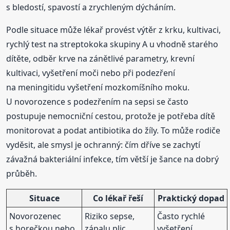
s bledostí, spavostí a zrychleným dýcháním.
Podle situace může lékař provést výtěr z krku, kultivaci,
rychlý test na streptokoka skupiny A u vhodně starého
dítěte, odběr krve na zánětlivé parametry, krevní
kultivaci, vyšetření moči nebo při podezření
na meningitidu vyšetření mozkomíšního moku.
U novorozence s podezřením na sepsi se často
postupuje nemocniční cestou, protože je potřeba dítě
monitorovat a podat antibiotika do žíly. To může rodiče
vyděsit, ale smysl je ochranný: čím dříve se zachytí
závažná bakteriální infekce, tím větší je šance na dobrý
průběh.
Situace
Co lékař řeší
Praktický dopad
Novorozenec
Riziko sepse,
Často rychlé
s horečkou nebo
zápalu plic,
vyšetření