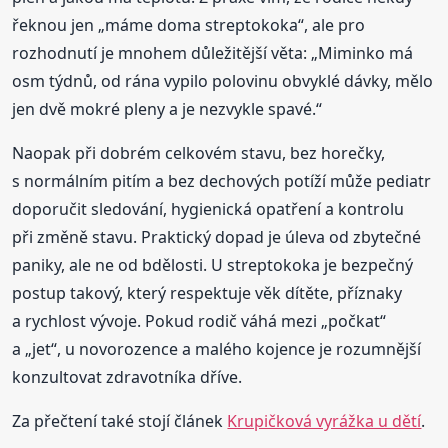
řeknou jen „máme doma streptokoka“, ale pro
rozhodnutí je mnohem důležitější věta: „Miminko má
osm týdnů, od rána vypilo polovinu obvyklé dávky, mělo
jen dvě mokré pleny a je nezvykle spavé.“
Naopak při dobrém celkovém stavu, bez horečky,
s normálním pitím a bez dechových potíží může pediatr
doporučit sledování, hygienická opatření a kontrolu
při změně stavu. Praktický dopad je úleva od zbytečné
paniky, ale ne od bdělosti. U streptokoka je bezpečný
postup takový, který respektuje věk dítěte, příznaky
a rychlost vývoje. Pokud rodič váhá mezi „počkat“
a „jet“, u novorozence a malého kojence je rozumnější
konzultovat zdravotníka dříve.
Za přečtení také stojí článek
Krupičková vyrážka u dětí
.