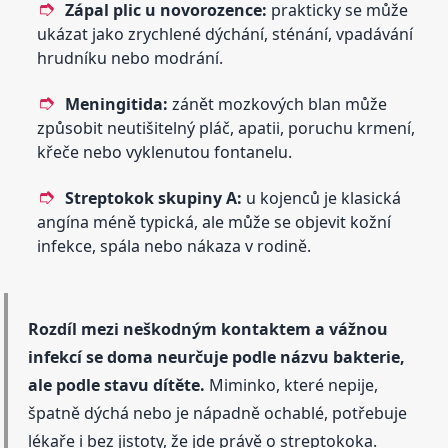
Zápal plic u novorozence:
prakticky se může
ukázat jako zrychlené dýchání, sténání, vpadávání
hrudníku nebo modrání.
Meningitida:
zánět mozkových blan může
způsobit neutišitelný pláč, apatii, poruchu krmení,
křeče nebo vyklenutou fontanelu.
Streptokok skupiny A:
u kojenců je klasická
angína méně typická, ale může se objevit kožní
infekce, spála nebo nákaza v rodině.
Rozdíl mezi neškodným kontaktem a vážnou
infekcí se doma neurčuje podle názvu bakterie,
ale podle stavu dítěte.
Miminko, které nepije,
špatně dýchá nebo je nápadně ochablé, potřebuje
lékaře i bez jistoty, že jde právě o streptokoka.