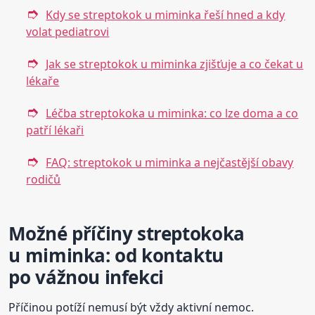
Kdy se streptokok u miminka řeší hned a kdy
volat pediatrovi
Jak se streptokok u miminka zjišťuje a co čekat u
lékaře
Léčba streptokoka u miminka: co lze doma a co
patří lékaři
FAQ: streptokok u miminka a nejčastější obavy
rodičů
Možné příčiny streptokoka
u miminka: od kontaktu
po vážnou infekci
Příčinou potíží nemusí být vždy aktivní nemoc.