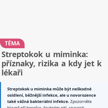
TÉMA
Streptokok u miminka:
příznaky, rizika a kdy jet k
lékaři
Streptokok u miminka může být neškodné
osídlení, běžnější infekce, ale u novorozence
také vážná bakteriální infekce.
Zpozorněte
hlavně při horečce, špatném pití, spavosti,