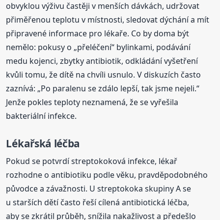
obvyklou výživu častěji v menších dávkách, udržovat
přiměřenou teplotu v místnosti, sledovat dýchání a mít
připravené informace pro lékaře. Co by doma být
nemělo: pokusy o „přeléčení“ bylinkami, podávání
medu kojenci, zbytky antibiotik, odkládání vyšetření
kvůli tomu, že dítě na chvíli usnulo. V diskuzích často
zaznívá: „Po paralenu se zdálo lepší, tak jsme nejeli.“
Jenže pokles teploty neznamená, že se vyřešila
bakteriální infekce.
Lékařská léčba
Pokud se potvrdí streptokoková infekce, lékař
rozhodne o antibiotiku podle věku, pravděpodobného
původce a závažnosti. U streptokoka skupiny A se
u starších dětí často řeší cílená antibiotická léčba,
aby se zkrátil průběh, snížila nakažlivost a předešlo