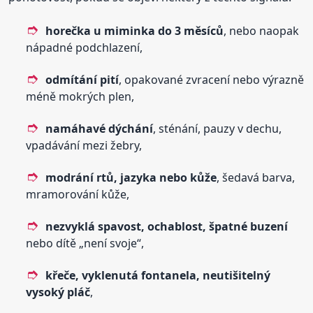
horečka u miminka do 3 měsíců
, nebo naopak
nápadné podchlazení,
odmítání pití
, opakované zvracení nebo výrazně
méně mokrých plen,
namáhavé dýchání
, sténání, pauzy v dechu,
vpadávání mezi žebry,
modrání rtů, jazyka nebo kůže
, šedavá barva,
mramorování kůže,
nezvyklá spavost, ochablost, špatné buzení
nebo dítě „není svoje“,
křeče, vyklenutá fontanela, neutišitelný
vysoký pláč
,