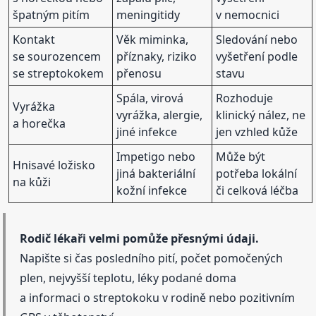
špatným pitím
meningitidy
v nemocnici
Kontakt
Věk miminka,
Sledování nebo
se sourozencem
příznaky, riziko
vyšetření podle
se streptokokem
přenosu
stavu
Spála, virová
Rozhoduje
Vyrážka
vyrážka, alergie,
klinický nález, ne
a horečka
jiné infekce
jen vzhled kůže
Impetigo nebo
Může být
Hnisavé ložisko
jiná bakteriální
potřeba lokální
na kůži
kožní infekce
či celková léčba
Rodič lékaři velmi pomůže přesnými údaji.
Napište si čas posledního pití, počet pomočených
plen, nejvyšší teplotu, léky podané doma
a informaci o streptokoku v rodině nebo pozitivním