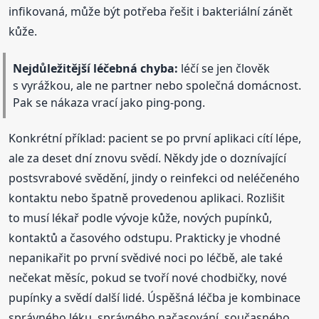
infikovaná, může být potřeba řešit i bakteriální zánět
kůže.
Nejdůležitější léčebná chyba:
léčí se jen člověk
s vyrážkou, ale ne partner nebo společná domácnost.
Pak se nákaza vrací jako ping-pong.
Konkrétní příklad: pacient se po první aplikaci cítí lépe,
ale za deset dní znovu svědí. Někdy jde o doznívající
postsvrabové svědění, jindy o reinfekci od neléčeného
kontaktu nebo špatně provedenou aplikaci. Rozlišit
to musí lékař podle vývoje kůže, nových pupínků,
kontaktů a časového odstupu. Prakticky je vhodné
nepanikařit po první svědivé noci po léčbě, ale také
nečekat měsíc, pokud se tvoří nové chodbičky, nové
pupínky a svědí další lidé. Úspěšná léčba je kombinace
správného léku, správného načasování, současného