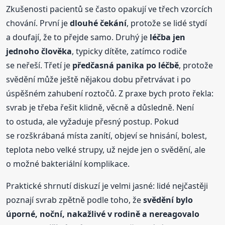
Zkušenosti pacientů se často opakují ve třech vzorcích
chování. První je
dlouhé čekání
, protože se lidé stydí
a doufají, že to přejde samo. Druhý je
léčba jen
jednoho člověka
, typicky dítěte, zatímco rodiče
se neřeší. Třetí je
předčasná panika po léčbě
, protože
svědění může ještě nějakou dobu přetrvávat i po
úspěšném zahubení roztočů. Z praxe bych proto řekla:
svrab je třeba řešit klidně, věcně a důsledně. Není
to ostuda, ale vyžaduje přesný postup. Pokud
se rozškrábaná místa zanítí, objeví se hnisání, bolest,
teplota nebo velké strupy, už nejde jen o svědění, ale
o možné bakteriální komplikace.
Praktické shrnutí diskuzí je velmi jasné: lidé nejčastěji
poznají svrab zpětně podle toho, že
svědění bylo
úporné, noční, nakažlivé v rodině a nereagovalo