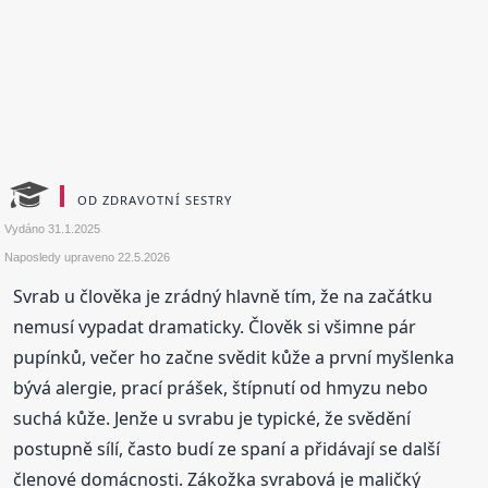
OD ZDRAVOTNÍ SESTRY
Vydáno
31.1.2025
Naposledy upraveno
22.5.2026
Svrab u člověka je zrádný hlavně tím, že na začátku
nemusí vypadat dramaticky. Člověk si všimne pár
pupínků, večer ho začne svědit kůže a první myšlenka
bývá alergie, prací prášek, štípnutí od hmyzu nebo
suchá kůže. Jenže u svrabu je typické, že svědění
postupně sílí, často budí ze spaní a přidávají se další
členové domácnosti. Zákožka svrabová je maličký