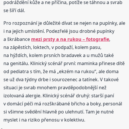
podráždění kůže a ne příčina, potíže se táhnou a svrab
se šíří dál.
Pro rozpoznání je důležité dívat se nejen na pupínky, ale
i na jejich umístění. Podezřelé jsou drobné pupínky
a škrábance
mezi prsty a na rukou – fotografie
,
na zápěstích, loktech, v podpaží, kolem pasu,
na hýždích, kolem prsních bradavek a u mužů také
na genitálu. Klinický scénář první: maminka přinese dítě
od pediatra s tím, že má „ekzém na rukou“, ale doma
se už dva týdny drbe i sourozenec a tatínek. V takové
situaci je svrab mnohem pravděpodobnější než
izolovaná alergie. Klinický scénář druhý: starší paní
v domácí péči má rozškrábané břicho a boky, personál
si všimne svědění hlavně po ulehnutí. Tam je nutné
myslet i na riziko přenosu v kolektivu.