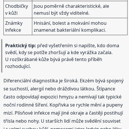
Chodbičky
Jsou poměrně charakteristické, ale
v kůži
nemusí být vždy viditelné.
Známky
Hnisání, bolest a mokvání mohou
infekce
znamenat bakteriální komplikaci.
Praktický tip:
před vyšetřením si napište, kdo doma
svědí, kdy se potíže zhoršují a kde vyrážka začala.
U rozškrábané kůže bývá právě tento příběh
rozhodující.
Diferenciální diagnostika je široká. Ekzém bývá spojený
se suchostí, alergií nebo dráždivou látkou. Štípance
často odpovídají expozici hmyzu a nemívají tak typické
noční rodinné šíření. Kopřivka se rychle mění a pupeny
mizí. Plísňové infekce mají jiné okraje a častěji postihují
třísla nebo nohy. U starších lidí může svědění souviset
i s velmi suchou kůží, nemocemi jater, ledvin nebo léky,