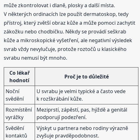
může zkontrolovat i dlaně, plosky a další místa.
V některých ordinacích lze použít dermatoskop, tedy
přístroj, který zvětší obraz kůže a může pomoci zachytit
zákožku nebo chodbičku. Někdy se provádí seškrab
kůže a mikroskopické vyšetření, ale negativní výsledek
svrab vždy nevylučuje, protože roztočů u klasického
svrabu nemusí být mnoho.
Co lékař
Proč je to důležité
hodnotí
Noční
U svrabu je velmi typické a často vede
svědění
k rozškrábání kůže.
Rozmístění
Meziprstí, zápěstí, pas, hýždě a genitál
vyrážky
podporují podezření.
Svědění
Výskyt u partnera nebo rodiny výrazně
kontaktů
zvyšuje pravděpodobnost.