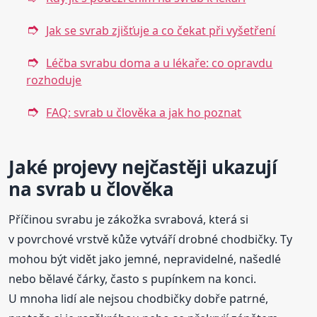
Jak se svrab zjišťuje a co čekat při vyšetření
Léčba svrabu doma a u lékaře: co opravdu
rozhoduje
FAQ: svrab u člověka a jak ho poznat
Jaké projevy nejčastěji ukazují
na svrab u člověka
Příčinou svrabu je zákožka svrabová, která si
v povrchové vrstvě kůže vytváří drobné chodbičky. Ty
mohou být vidět jako jemné, nepravidelné, našedlé
nebo bělavé čárky, často s pupínkem na konci.
U mnoha lidí ale nejsou chodbičky dobře patrné,