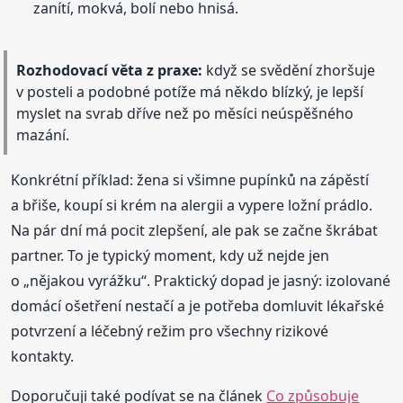
zanítí, mokvá, bolí nebo hnisá.
Rozhodovací věta z praxe:
když se svědění zhoršuje
v posteli a podobné potíže má někdo blízký, je lepší
myslet na svrab dříve než po měsíci neúspěšného
mazání.
Konkrétní příklad: žena si všimne pupínků na zápěstí
a břiše, koupí si krém na alergii a vypere ložní prádlo.
Na pár dní má pocit zlepšení, ale pak se začne škrábat
partner. To je typický moment, kdy už nejde jen
o „nějakou vyrážku“. Praktický dopad je jasný: izolované
domácí ošetření nestačí a je potřeba domluvit lékařské
potvrzení a léčebný režim pro všechny rizikové
kontakty.
Doporučuji také podívat se na článek
Co způsobuje