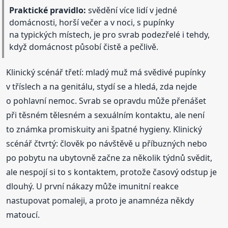
Praktické pravidlo:
svědění více lidí v jedné
domácnosti, horší večer a v noci, s pupínky
na typických místech, je pro svrab podezřelé i tehdy,
když domácnost působí čistě a pečlivě.
Klinický scénář třetí: mladý muž má svědivé pupínky
v tříslech a na genitálu, stydí se a hledá, zda nejde
o pohlavní nemoc. Svrab se opravdu může přenášet
při těsném tělesném a sexuálním kontaktu, ale není
to známka promiskuity ani špatné hygieny. Klinický
scénář čtvrtý: člověk po návštěvě u příbuzných nebo
po pobytu na ubytovně začne za několik týdnů svědit,
ale nespojí si to s kontaktem, protože časový odstup je
dlouhý. U první nákazy může imunitní reakce
nastupovat pomaleji, a proto je anamnéza někdy
matoucí.