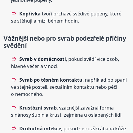
Kopřivka
tvoří prchavé svědivé pupeny, které
se stěhují a mizí během hodin.
Vážnější nebo pro svrab podezřelé příčiny
svědění
Svrab v domácnosti
, pokud svědí více osob,
hlavně večer a v noci.
Svrab po těsném kontaktu
, například po spaní
ve stejné posteli, sexuálním kontaktu nebo péči
o nemocného.
Krustózní svrab
, vzácnější závažná forma
s nánosy šupin a krust, zejména u oslabených lidí.
Druhotná infekce
, pokud se rozškrábaná kůže