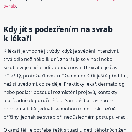
svrab
.
Kdy jít s podezřením na svrab
k lékaři
K lékaři je vhodné jít vždy, když je svědění intenzivní,
trvá déle než několik dní, zhoršuje se v noci nebo
se objevuje u více lidí v domácnosti. U svrabu je čas
důležitý, protože člověk může nemoc šířit ještě předtím,
než si uvědomí, co se děje. Praktický lékař, dermatolog
nebo pediatr posoudí rozmístění projevů, kontakty
a případně doporučí léčbu. Samoléčba naslepo je
problematická: jednak se mohou minout skutečné
příčiny, jednak se svrab při nedůsledném postupu vrací.
Okamžitěji je potřeba řešit situaci u dětí, těhotných žen,