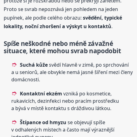
protože si je rozškrábou nebo se překryjí zánětem.
Proto se svrab nepoznává jen pohledem na jeden
pupínek, ale podle celého obrazu:
svědění, typické
lokality, noční zhoršení a výskyt u kontaktů
.
Spíše neškodné nebo méně závažné
situace, které mohou svrab napodobit
Suchá kůže
svědí hlavně v zimě, po sprchování
a u seniorů, ale obvykle nemá jasné šíření mezi členy
domácnosti.
Kontaktní ekzém
vzniká po kosmetice,
rukavicích, dezinfekci nebo pracím prostředku
a bývá v místě kontaktu s dráždivou látkou.
Štípance od hmyzu
se objevují spíše
v odhalených místech a často mají výraznější
jednotlivé pupeny.