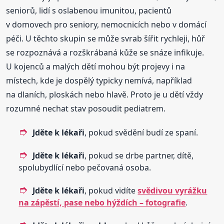
seniorů, lidí s oslabenou imunitou, pacientů
v domovech pro seniory, nemocnicích nebo v domácí
péči. U těchto skupin se může svrab šířit rychleji, hůř
se rozpoznává a rozškrábaná kůže se snáze infikuje.
U kojenců a malých dětí mohou být projevy i na
místech, kde je dospělý typicky nemívá, například
na dlaních, ploskách nebo hlavě. Proto je u dětí vždy
rozumné nechat stav posoudit pediatrem.
Jděte k lékaři
, pokud svědění budí ze spaní.
Jděte k lékaři
, pokud se drbe partner, dítě,
spolubydlící nebo pečovaná osoba.
Jděte k lékaři
, pokud vidíte
svědivou vyrážku
na zápěstí, pase nebo hýždích – fotografie
.