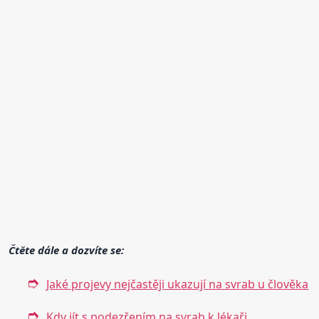
Čtěte dále a dozvíte se:
Jaké projevy nejčastěji ukazují na svrab u člověka
Kdy jít s podezřením na svrab k lékaři