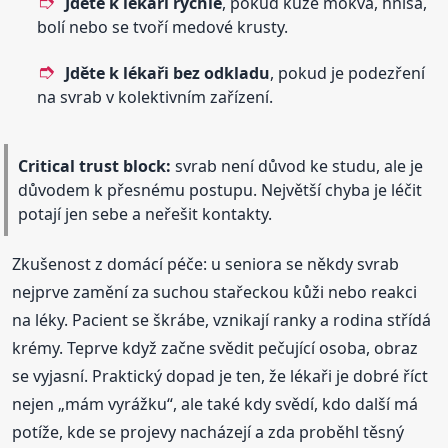
Jděte k lékaři rychle
, pokud kůže mokvá, hnisá,
bolí nebo se tvoří medové krusty.
Jděte k lékaři bez odkladu
, pokud je podezření
na svrab v kolektivním zařízení.
Critical trust block:
svrab není důvod ke studu, ale je
důvodem k přesnému postupu. Největší chyba je léčit
potají jen sebe a neřešit kontakty.
Zkušenost z domácí péče: u seniora se někdy svrab
nejprve zamění za suchou stařeckou kůži nebo reakci
na léky. Pacient se škrábe, vznikají ranky a rodina střídá
krémy. Teprve když začne svědit pečující osoba, obraz
se vyjasní. Praktický dopad je ten, že lékaři je dobré říct
nejen „mám vyrážku“, ale také kdy svědí, kdo další má
potíže, kde se projevy nacházejí a zda proběhl těsný