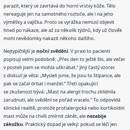
parazit, který se zavrtává do horní vrstvy kůže. Tělo
nereaguje jen na samotného roztoče, ale i na jeho
výměšky a vajíčka. Proto se vyrážka nemusí objevit
hned po nákaze, ale až za několik týdnů, kdy už člověk
mohl nevědomky nakazit někoho dalšího.
Nejtypičtější je
noční svědění
. V praxi to pacienti
popisují velmi podobně: „Přes den to ještě šlo, ale večer
v posteli jsem se mohla uškrábat.“ Jiný častý vzorec
z diskuzí je věta: „Mysleli jsme, že jsou to štípance, ale
pak se začal drbat i manžel.“ Třetí opakující
se zkušenost bývá: „Mast na alergii trochu zklidnila
zarudnutí, ale svědění se pořád vracelo.“ To odpovídá
klinické realitě, protože protialergická nebo kortikoidní
mast může na chvíli zmírnit zánět, ale
nezabije
zákožku
. Praktický dopad je velký: pokud se léčí jen