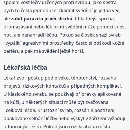
spolehlivost léčiv určených proti svrabu. Jako sestra
bych to řekla jednoduše: zklidnit svědění je jedna věc,
ale
zabít parazita je věc druhá
. Chladnější sprcha,
promazávání nebo lék proti svědění může pomoci snést
noc, ale nenahradí léčbu. Pokud se člověk snaží svrab
„vypálit“ agresivními prostředky, často si poškodí kožní
bariéru a pak má svědění ještě horší.
Lékařská léčba
Lékař zvolí postup podle věku, těhotenství, rozsahu
projevů, rizikových kontaktů a případných komplikací.
U klasického svrabu se používají přípravky aplikované
na kůži, u některých situací může být zvažována
i celková léčba. Krustózní svrab, rozsáhlé postižení,
opakované selhání léčby nebo výskyt v zařízení vyžadují
odbornější režim. Pokud jsou rozškrábaná místa