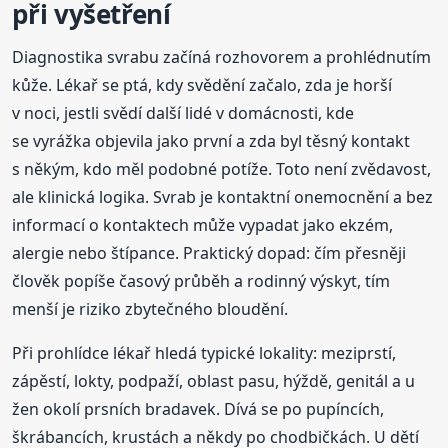
při vyšetření
Diagnostika svrabu začíná rozhovorem a prohlédnutím
kůže. Lékař se ptá, kdy svědění začalo, zda je horší
v noci, jestli svědí další lidé v domácnosti, kde
se vyrážka objevila jako první a zda byl těsný kontakt
s někým, kdo měl podobné potíže. Toto není zvědavost,
ale klinická logika. Svrab je kontaktní onemocnění a bez
informací o kontaktech může vypadat jako ekzém,
alergie nebo štípance. Praktický dopad: čím přesněji
člověk popíše časový průběh a rodinný výskyt, tím
menší je riziko zbytečného bloudění.
Při prohlídce lékař hledá typické lokality: meziprstí,
zápěstí, lokty, podpaží, oblast pasu, hýždě, genitál a u
žen okolí prsních bradavek. Dívá se po pupíncích,
škrábancích, krustách a někdy po chodbičkách. U dětí