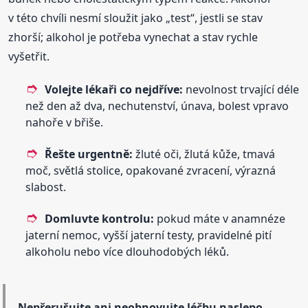
v této chvíli nesmí sloužit jako „test“, jestli se stav
zhorší; alkohol je potřeba vynechat a stav rychle
vyšetřit.
Volejte lékaři co nejdříve:
nevolnost trvající déle
než den až dva, nechutenství, únava, bolest vpravo
nahoře v břiše.
Řešte urgentně:
žluté oči, žlutá kůže, tmavá
moč, světlá stolice, opakované zvracení, výrazná
slabost.
Domluvte kontrolu:
pokud máte v anamnéze
jaterní nemoc, vyšší jaterní testy, pravidelné pití
alkoholu nebo více dlouhodobých léků.
Nepřerušujte ani neobnovujte léčbu naslepo.