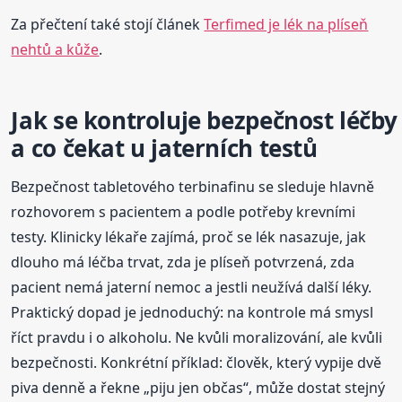
Za přečtení také stojí článek
Terfimed je lék na plíseň
nehtů a kůže
.
Jak se kontroluje bezpečnost léčby
a co čekat u jaterních testů
Bezpečnost tabletového terbinafinu se sleduje hlavně
rozhovorem s pacientem a podle potřeby krevními
testy. Klinicky lékaře zajímá, proč se lék nasazuje, jak
dlouho má léčba trvat, zda je plíseň potvrzená, zda
pacient nemá jaterní nemoc a jestli neužívá další léky.
Praktický dopad je jednoduchý: na kontrole má smysl
říct pravdu i o alkoholu. Ne kvůli moralizování, ale kvůli
bezpečnosti. Konkrétní příklad: člověk, který vypije dvě
piva denně a řekne „piju jen občas“, může dostat stejný