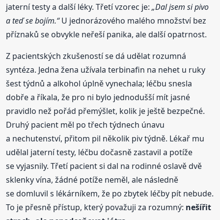
jaterní testy a další léky. Třetí vzorec je:
„Dal jsem si pivo
a teď se bojím.“
U jednorázového malého množství bez
příznaků se obvykle neřeší panika, ale další opatrnost.
Z pacientských zkušeností se dá udělat rozumná
syntéza. Jedna žena užívala terbinafin na nehet u ruky
šest týdnů a alkohol úplně vynechala; léčbu snesla
dobře a říkala, že pro ni bylo jednodušší mít jasné
pravidlo než pořád přemýšlet, kolik je ještě bezpečné.
Druhý pacient měl po třech týdnech únavu
a nechutenství, přitom pil několik piv týdně. Lékař mu
udělal jaterní testy, léčbu dočasně zastavil a potíže
se vyjasnily. Třetí pacient si dal na rodinné oslavě dvě
sklenky vína, žádné potíže neměl, ale následně
se domluvil s lékárníkem, že po zbytek léčby pít nebude.
To je přesně přístup, který považuji za rozumný:
nešířit