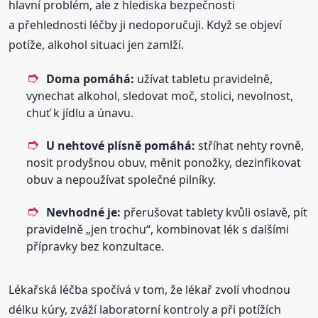
hlavní problém, ale z hlediska bezpečnosti
a přehlednosti léčby ji nedoporučuji. Když se objeví
potíže, alkohol situaci jen zamlží.
Doma pomáhá:
užívat tabletu pravidelně,
vynechat alkohol, sledovat moč, stolici, nevolnost,
chuť k jídlu a únavu.
U nehtové plísně pomáhá:
stříhat nehty rovně,
nosit prodyšnou obuv, měnit ponožky, dezinfikovat
obuv a nepoužívat společné pilníky.
Nevhodné je:
přerušovat tablety kvůli oslavě, pít
pravidelně „jen trochu“, kombinovat lék s dalšími
přípravky bez konzultace.
Lékařská léčba spočívá v tom, že lékař zvolí vhodnou
délku kúry, zváží laboratorní kontroly a při potížích