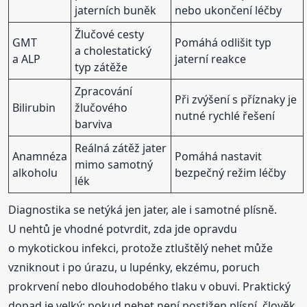
jaterních buněk
nebo ukončení léčby
Žlučové cesty
GMT
Pomáhá odlišit typ
a cholestatický
a ALP
jaterní reakce
typ zátěže
Zpracování
Při zvýšení s příznaky je
Bilirubin
žlučového
nutné rychlé řešení
barviva
Reálná zátěž jater
Anamnéza
Pomáhá nastavit
mimo samotný
alkoholu
bezpečný režim léčby
lék
Diagnostika se netýká jen jater, ale i samotné plísně.
U nehtů je vhodné potvrdit, zda jde opravdu
o mykotickou infekci, protože ztluštělý nehet může
vzniknout i po úrazu, u lupénky, ekzému, poruch
prokrvení nebo dlouhodobého tlaku v obuvi. Praktický
dopad je velký: pokud nehet není postižen plísní, člověk