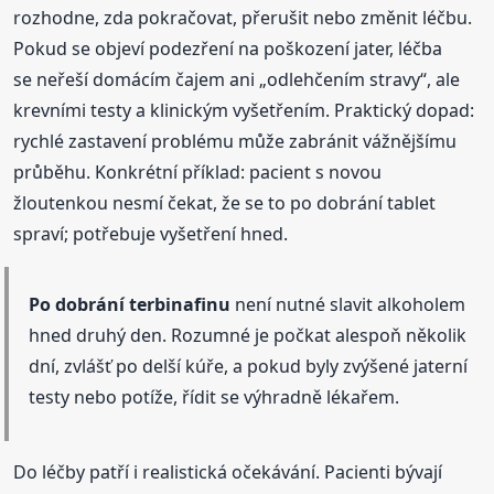
rozhodne, zda pokračovat, přerušit nebo změnit léčbu.
Pokud se objeví podezření na poškození jater, léčba
se neřeší domácím čajem ani „odlehčením stravy“, ale
krevními testy a klinickým vyšetřením. Praktický dopad:
rychlé zastavení problému může zabránit vážnějšímu
průběhu. Konkrétní příklad: pacient s novou
žloutenkou nesmí čekat, že se to po dobrání tablet
spraví; potřebuje vyšetření hned.
Po dobrání terbinafinu
není nutné slavit alkoholem
hned druhý den. Rozumné je počkat alespoň několik
dní, zvlášť po delší kúře, a pokud byly zvýšené jaterní
testy nebo potíže, řídit se výhradně lékařem.
Do léčby patří i realistická očekávání. Pacienti bývají