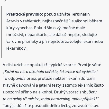
Praktické pravidlo:
pokud užíváte Terbinafin
Actavis v tabletách, nejbezpečnější je alkohol během
kúry vynechat. Pokud šlo o výjimečné malé
množství, nepanikařte, ale dál už nepijte, sledujte
varovné příznaky a při nejistotě zavolejte lékaři nebo
lékárníkovi.
V diskuzích se opakují tři typické vzorce. První je věta:
„Kožní mi nic o alkoholu neřekla, lékárnice mě vyděsila.“
To odpovídá praxi, protože někteří lékaři zdůrazní
hlavně dávkování a jaterní testy, zatímco lékárník často
upozorní přímo na alkohol. Druhý vzorec zní:
„Beru
to na nehty tři měsíce, mám narozeniny, mohu přípitek?“
Tady je důležité posoudit délku léčby, zdravotní stav,