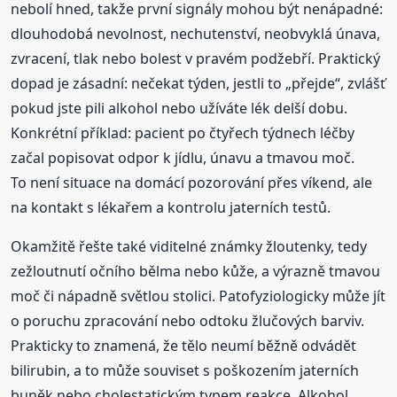
nebolí hned, takže první signály mohou být nenápadné:
dlouhodobá nevolnost, nechutenství, neobvyklá únava,
zvracení, tlak nebo bolest v pravém podžebří. Praktický
dopad je zásadní: nečekat týden, jestli to „přejde“, zvlášť
pokud jste pili alkohol nebo užíváte lék delší dobu.
Konkrétní příklad: pacient po čtyřech týdnech léčby
začal popisovat odpor k jídlu, únavu a tmavou moč.
To není situace na domácí pozorování přes víkend, ale
na kontakt s lékařem a kontrolu jaterních testů.
Okamžitě řešte také viditelné známky žloutenky, tedy
zežloutnutí očního bělma nebo kůže, a výrazně tmavou
moč či nápadně světlou stolici. Patofyziologicky může jít
o poruchu zpracování nebo odtoku žlučových barviv.
Prakticky to znamená, že tělo neumí běžně odvádět
bilirubin, a to může souviset s poškozením jaterních
buněk nebo cholestatickým typem reakce. Alkohol