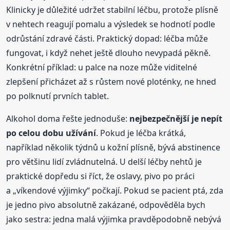
Klinicky je důležité udržet stabilní léčbu, protože plísně
v nehtech reagují pomalu a výsledek se hodnotí podle
odrůstání zdravé části. Praktický dopad: léčba může
fungovat, i když nehet ještě dlouho nevypadá pěkně.
Konkrétní příklad: u palce na noze může viditelné
zlepšení přicházet až s růstem nové ploténky, ne hned
po polknutí prvních tablet.
Alkohol doma řešte jednoduše:
nejbezpečnější je nepít
po celou dobu užívání
. Pokud je léčba krátká,
například několik týdnů u kožní plísně, bývá abstinence
pro většinu lidí zvládnutelná. U delší léčby nehtů je
praktické dopředu si říct, že oslavy, pivo po práci
a „víkendové výjimky“ počkají. Pokud se pacient ptá, zda
je jedno pivo absolutně zakázané, odpověděla bych
jako sestra: jedna malá výjimka pravděpodobně nebývá