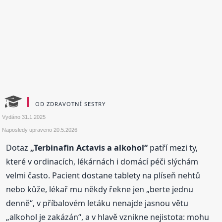
OD ZDRAVOTNÍ SESTRY
Vydáno
31.1.2025
Naposledy upraveno
20.5.2026
Dotaz
„Terbinafin Actavis a alkohol“
patří mezi ty,
které v ordinacích, lékárnách i domácí péči slýchám
velmi často. Pacient dostane tablety na plíseň nehtů
nebo kůže, lékař mu někdy řekne jen „berte jednu
denně“, v příbalovém letáku nenajde jasnou větu
„alkohol je zakázán“, a v hlavě vznikne nejistota: mohu