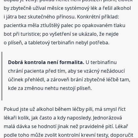
by zbytečně užíval měsíce systémový lék a řešil alkohol
i játra bez skutečného přínosu. Konkrétní příklad:
pacientka měla ztluštělý palec po opakovaném tlaku
bot při turistice; po vyšetření se ukázalo, že nejde
o plíseň, a tabletový terbinafin nebyl potřeba.
Dobrá kontrola není formalita.
U terbinafinu
chrání pacienta před tím, aby se vzácný nežádoucí
účinek přehlédl, a zároveň brání zbytečné léčbě tam,
kde za změnou nehtu nestojí plíseň.
Pokud jste už alkohol během léčby pili, má smysl říct
lékaři kolik, jak často a kdy naposledy. Jednorázová
malá dávka se hodnotí jinak než pravidelné pití. Lékař
podle toho může zvolit kontrolní krevní testy, doporučit