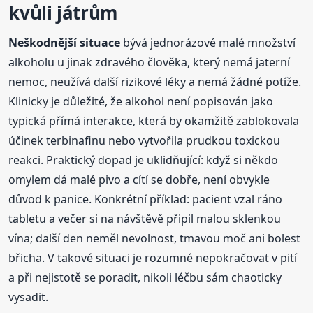
kvůli játrům
Neškodnější situace
bývá jednorázové malé množství
alkoholu u jinak zdravého člověka, který nemá jaterní
nemoc, neužívá další rizikové léky a nemá žádné potíže.
Klinicky je důležité, že alkohol není popisován jako
typická přímá interakce, která by okamžitě zablokovala
účinek terbinafinu nebo vytvořila prudkou toxickou
reakci. Praktický dopad je uklidňující: když si někdo
omylem dá malé pivo a cítí se dobře, není obvykle
důvod k panice. Konkrétní příklad: pacient vzal ráno
tabletu a večer si na návštěvě připil malou sklenkou
vína; další den neměl nevolnost, tmavou moč ani bolest
břicha. V takové situaci je rozumné nepokračovat v pití
a při nejistotě se poradit, nikoli léčbu sám chaoticky
vysadit.