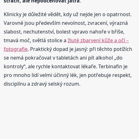
strach, ale nepodceňovat játra
.
Klinicky je důležité vědět, kdy už nejde jen o opatrnost.
Varovné jsou především nevolnost, zvracení, výrazná
slabost, nechutenství, bolest vpravo nahoře v břiše,
tmavá moč, světlá stolice a
žluté zbarvení kůže a očí –
fotografie
. Praktický dopad je jasný: při těchto potížích
se nemá pokračovat v tabletách ani pít alkohol „do
kontroly“, ale rychle kontaktovat lékaře. Terbinafin je
pro mnoho lidí velmi účinný lék, jen potřebuje respekt,
disciplínu a zdravý selský rozum.