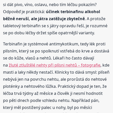
si dát pivo, víno, oslavu, nebo tím léčbu pokazím?
Odpověď je praktická:
účinek terbinafinu alkohol
běžně neruší, ale játra zatěžuje zbytečně
. A protože
tabletový terbinafin se s játry opravdu řeší, je rozumné
se po dobu léčby držet spíše opatrnější varianty.
Terbinafin je systémové antimykotikum, tedy lék proti
plísním, který se po spolknutí vstřebá do krve a dostává
se do kůže, vlasů a nehtů. Lékaři ho často dávají
na
žluté ztluštělé nehty při plísni nehtů – fotografie
, kde
masti a laky někdy nestačí. Klinicky to dává smysl: plíseň
nebývá jen na povrchu nehtu, ale prorůstá do nehtové
ploténky a nehtového lůžka. Praktický dopad je ten, že
léčba trvá týdny až měsíce a člověk ji nesmí hodnotit
po pěti dnech podle vzhledu nehtu. Například pán,
který měl postižený palec u nohy, byl po měsíci