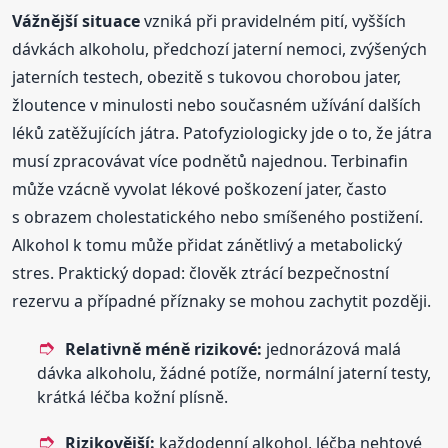
Vážnější situace
vzniká při pravidelném pití, vyšších
dávkách alkoholu, předchozí jaterní nemoci, zvýšených
jaterních testech, obezitě s tukovou chorobou jater,
žloutence v minulosti nebo současném užívání dalších
léků zatěžujících játra. Patofyziologicky jde o to, že játra
musí zpracovávat více podnětů najednou. Terbinafin
může vzácně vyvolat lékové poškození jater, často
s obrazem cholestatického nebo smíšeného postižení.
Alkohol k tomu může přidat zánětlivý a metabolický
stres. Praktický dopad: člověk ztrácí bezpečnostní
rezervu a případné příznaky se mohou zachytit později.
Relativně méně rizikové:
jednorázová malá
dávka alkoholu, žádné potíže, normální jaterní testy,
krátká léčba kožní plísně.
Rizikovější:
každodenní alkohol, léčba nehtové