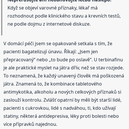
Když se objeví varovné příznaky, lékař má
rozhodnout podle klinického stavu a krevních testů,
ne podle dojmu z internetové diskuze.
V domácí péči jsem se opakovaně setkala s tím, že
pacienti bagatelizují únavu. Říkají: „Jsem jen
přepracovaný“ nebo „to bude po oslavě“. U terbinafinu
je ale praktické myslet na játra dřív, než se stav rozjede.
To neznamená, že každý unavený člověk má poškozená
játra. Znamená to, že kombinace tabletového
antimykotika, alkoholu a nových celkových příznaků si
zaslouží kontrolu. Zvlášť opatrní by měli být starší lidé,
pacienti s cukrovkou, lidé s nadváhou, ti, kdo užívají
statiny, některá antidepresiva, léky proti bolesti nebo
více přípravků najednou.