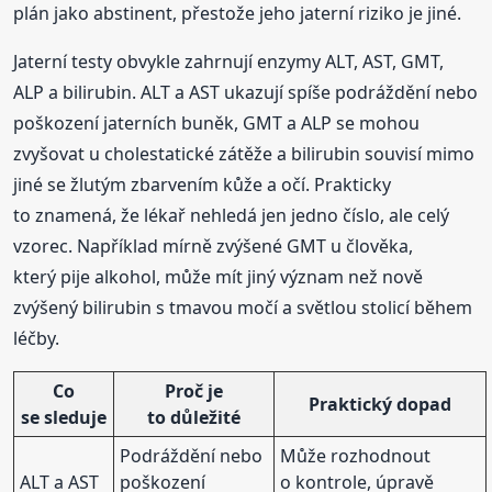
plán jako abstinent, přestože jeho jaterní riziko je jiné.
Jaterní testy obvykle zahrnují enzymy ALT, AST, GMT,
ALP a bilirubin. ALT a AST ukazují spíše podráždění nebo
poškození jaterních buněk, GMT a ALP se mohou
zvyšovat u cholestatické zátěže a bilirubin souvisí mimo
jiné se žlutým zbarvením kůže a očí. Prakticky
to znamená, že lékař nehledá jen jedno číslo, ale celý
vzorec. Například mírně zvýšené GMT u člověka,
který pije alkohol, může mít jiný význam než nově
zvýšený bilirubin s tmavou močí a světlou stolicí během
léčby.
Co
Proč je
Praktický dopad
se sleduje
to důležité
Podráždění nebo
Může rozhodnout
ALT a AST
poškození
o kontrole, úpravě