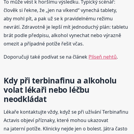
To může vést k horšímu výsledku. Typický scénář:
člověk si řekne, že „jen na víkend“ vynechá tablety,
aby mohl pít, a pak už se k pravidelnému režimu
nevrátí. Zdravotně je lepší mít jednoduchý plán: tabletu
brát podle předpisu, alkohol vynechat nebo výrazně
omezit a případné potíže řešit včas.
Doporučuji také podívat se na článek
Plíseň nehtů
.
Kdy při terbinafinu a alkoholu
volat lékaři nebo léčbu
neodkládat
Lékaře kontaktujte vždy, když se při užívání Terbinafinu
Actavis objeví příznaky, které mohou ukazovat
na jaterní potíže. Klinicky nejde jen o bolest. Játra často