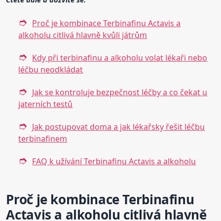
Proč je kombinace Terbinafinu Actavis a
alkoholu citlivá hlavně kvůli játrům
Kdy při terbinafinu a alkoholu volat lékaři nebo
léčbu neodkládat
Jak se kontroluje bezpečnost léčby a co čekat u
jaterních testů
Jak postupovat doma a jak lékařsky řešit léčbu
terbinafinem
FAQ k užívání Terbinafinu Actavis a alkoholu
Proč je kombinace Terbinafinu
Actavis a alkoholu citlivá hlavně