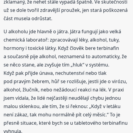
zklamaný, že nehet stále vypadá špatně. Ve skutečnosti
už se dole tvořil zdravější proužek, jen stará poškozená
část musela odrůstat.
U alkoholu jde hlavně o játra. Játra fungují jako velká
chemická laboratoř: zpracovávají léky, alkohol, tuky,
hormony i toxické látky. Když člověk bere terbinafin
a současně pije alkohol, neznamená to automaticky, že
se něco stane, ale zvyšuje tím „hluk“ v systému.
Když pak přijde únava, nechutenství nebo tlak
pod pravým žebrem, hůř se rozlišuje, jestli jde o virózu,
alkohol, žlučník, nebo nežádoucí reakci na lék. V praxi
jsem vídala, že lidé nejčastěji neudělají chybu jednou
malou sklenkou, ale tím, že si řeknou: „Když v letáku
není zákaz, tak mohu normálně pít celý měsíc.“ To je
přesně situace, které bych se u tabletového terbinafinu
vyhnula.