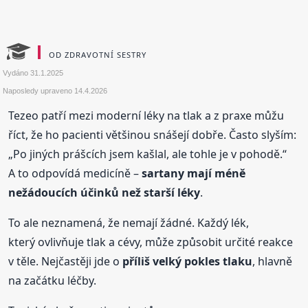
OD ZDRAVOTNÍ SESTRY
Vydáno
31.1.2025
Naposledy upraveno
14.4.2026
Tezeo patří mezi moderní léky na tlak a z praxe můžu
říct, že ho pacienti většinou snášejí dobře. Často slyším:
„Po jiných prášcích jsem kašlal, ale tohle je v pohodě.“
A to odpovídá medicíně –
sartany mají méně
nežádoucích účinků než starší léky
.
To ale neznamená, že nemají žádné. Každý lék,
který ovlivňuje tlak a cévy, může způsobit určité reakce
v těle. Nejčastěji jde o
příliš velký pokles tlaku
, hlavně
na začátku léčby.