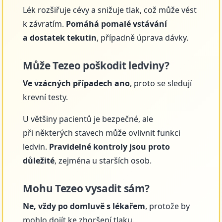
Lék rozšiřuje cévy a snižuje tlak, což může vést
k závratím.
Pomáhá pomalé vstávání
a dostatek tekutin
, případně úprava dávky.
Může Tezeo poškodit ledviny?
Ve vzácných případech ano
, proto se sledují
krevní testy.
U většiny pacientů je bezpečné, ale
při některých stavech může ovlivnit funkci
ledvin.
Pravidelné kontroly jsou proto
důležité
, zejména u starších osob.
Mohu Tezeo vysadit sám?
Ne, vždy po domluvě s lékařem
, protože by
mohlo dojít ke zhoršení tlaku.