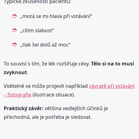
Typické zkušenosti pacientů:
„motá se mi hlava při vstávání“
„cítím slabost“
„tlak šel dolů až moc“
To souvisí s tím, že lék rozšiřuje cévy.
Tělo si na to musí
zvyknout
.
Viditelně se může projevit například
závratě při vstávání
– fotografie
(ilustrace situace).
Praktický závěr:
většina vedlejších účinků je
přechodná, ale je potřeba je sledovat.