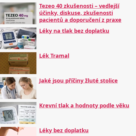
Tezeo 40 zkušenosti – vedlejší
účinky, diskuse, zkušenosti
pacientů a doporučení z praxe
Léky na tlak bez doplatku
Lék Tramal
Jaké jsou příčiny žluté stolice
Krevní tlak a hodnoty podle věku
Léky bez doplatku