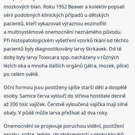
mozkových blan. Roku 1952 Beaver a kolektiv popsali
sérii podobných klinických případů u dětských
pacientů, kteří vykazovali výraznou eozinofilii
a multisystémové onemocnění neznámého původu.
Při histopatologickém vyšetření vzorků tkání od těchto
pacientů byly diagnostikovány larvy škrkavek. Od té
doby byly larvy Toxocara spp. nacházeny v různých
lézích oka a mnoha dalších orgánů (játra, mozek, plíce)
po celém světě.
Oční formou jsou postiženy spíše starší děti a dospělé
osoby. Samice červa vyloučí do střeva hostitele denně
až 200 tisíc vajíček. Čerstvě vyloučená vajíčka mají silné
obaly. V půdě může larva přežívat až dva roky.
Onemocnění se projevuje poruchou vidění, postižení
mozku, srdce, ledvin, chudokrevností a otoky kloubů.