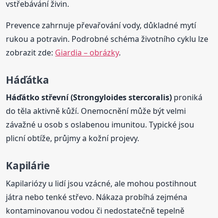
vstřebávání živin.
Prevence zahrnuje převařování vody, důkladné mytí
rukou a potravin. Podrobné schéma životního cyklu lze
zobrazit zde:
Giardia – obrázky
.
Háďátka
Háďátko střevní (Strongyloides stercoralis)
proniká
do těla aktivně kůží. Onemocnění může být velmi
závažné u osob s oslabenou imunitou. Typické jsou
plicní obtíže, průjmy a kožní projevy.
Kapilárie
Kapilariózy u lidí jsou vzácné, ale mohou postihnout
játra nebo tenké střevo. Nákaza probíhá zejména
kontaminovanou vodou či nedostatečně tepelně