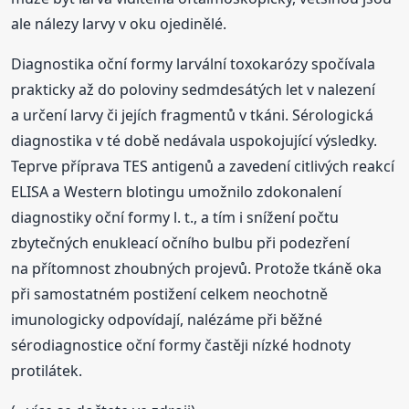
ale nálezy larvy v oku ojedinělé.
Diagnostika oční formy larvální toxokarózy spočívala
prakticky až do poloviny sedmdesátých let v nalezení
a určení larvy či jejích fragmentů v tkáni. Sérologická
diagnostika v té době nedávala uspokojující výsledky.
Teprve příprava TES antigenů a zavedení citlivých reakcí
ELISA a Western blotingu umožnilo zdokonalení
diagnostiky oční formy l. t., a tím i snížení počtu
zbytečných enukleací očního bulbu při podezření
na přítomnost zhoubných projevů. Protože tkáně oka
při samostatném postižení celkem neochotně
imunologicky odpovídají, nalézáme při běžné
sérodiagnostice oční formy častěji nízké hodnoty
protilátek.