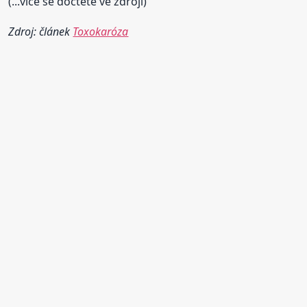
(...více se dočtete ve zdroji)
Zdroj: článek
Toxokaróza