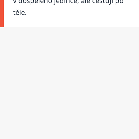
v dospělého jedince, ale cestují po
těle.