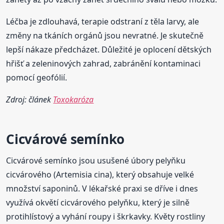
Léčba je zdlouhavá, terapie odstraní z těla larvy, ale
změny na tkáních orgánů jsou nevratné. Je skutečně
lepší nákaze předcházet. Důležité je oplocení dětských
hřišť a zeleninových zahrad, zabránění kontaminaci
pomocí geofólií.
Zdroj: článek
Toxokaróza
Cicvárové semínko
Cicvárové semínko jsou usušené úbory pelyňku
cicvárového (Artemisia cina), který obsahuje velké
množství saponinů. V lékařské praxi se dříve i dnes
využívá okvětí cicvárového pelyňku, který je silně
protihlístový a vyhání roupy i škrkavky. Květy rostliny