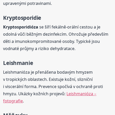
upravenými potravinami.
Kryptosporidie
Kryptosporidióza
se šíří fekálně-orální cestou a je
odolná vůči běžným dezinfekcím. Ohrožuje především
děti a imunokompromitované osoby. Typické jsou
vodnaté průjmy a riziko dehydratace.
Leishmanie
Leishmanióza je přenášena bodavým hmyzem
v tropických oblastech. Existuje kožní, slizniční
i viscerální forma. Prevence spočívá v ochraně proti
hmyzu. Ukázky kožních projevů:
Leishmanióza –
fotografie
.