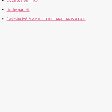
Cicvárové semínko
Lidský parazit
Škrkavka kočičí a psí – TOXOCARA CANIS a CATI