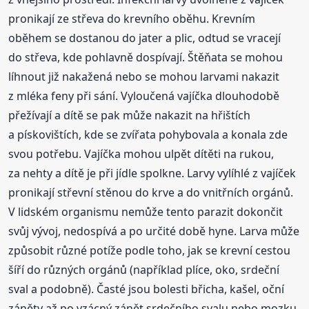
pronikají ze střeva do krevního oběhu. Krevním
oběhem se dostanou do jater a plic, odtud se vracejí
do střeva, kde pohlavně dospívají. Štěňata se mohou
líhnout již nakažená nebo se mohou larvami nakazit
z mléka feny při sání. Vyloučená vajíčka dlouhodobě
přežívají a dítě se pak může nakazit na hřištích
a pískovištích, kde se zvířata pohybovala a konala zde
svou potřebu. Vajíčka mohou ulpět dítěti na rukou,
za nehty a dítě je při jídle spolkne. Larvy vylíhlé z vajíček
pronikají střevní stěnou do krve a do vnitřních orgánů.
V lidském organismu nemůže tento parazit dokončit
svůj vývoj, nedospívá a po určité době hyne. Larva může
způsobit různé potíže podle toho, jak se krevní cestou
šíří do různých orgánů (například plíce, oko, srdeční
sval a podobně). Časté jsou bolesti břicha, kašel, oční
záněty až po vzácný zánět srdečního svalu nebo mozku.