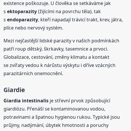
existence poškozuje. U člověka se setkáváme jak
s
ektoparazity
(žijícími na povrchu těla), tak
s
endoparazity
, kteří napadají trávicí trakt, krev, játra,
plíce nebo nervový systém.
Mezi nejčastější lidské parazity v našich podmínkách
patří roup dětský, škrkavky, tasemnice a prvoci.
Globalizace, cestování, změny klimatu a kontakt
se zvířaty vedou k nárůstu výskytu i dříve vzácných
parazitárních onemocnění.
Giardie
Giardia intestinalis
je střevní prvok způsobující
giardiózu. Přenáší se kontaminovanou vodou,
potravinami a špatnou hygienou rukou. Typické jsou
průjmy, nadýmání, úbytek hmotnosti a poruchy