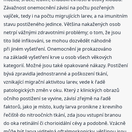
Závažnost onemocnění závisí na počtu pozřených
vajíček, tedy i na počtu migrujících larev, a na imunitním
stavu postiženého jedince. Většina nakažených osob
netrpí vážnými zdravotními problémy; o tom, že jsou
tito lidé infikováni, se mohou dozvědět náhodně
při jiném vyšetření. Onemocnění je prokazováno
na základě vyšetření krve u osob všech věkových
kategorií. Možné jsou také opakované nákazy. Postižení
bývá zpravidla jednostranné a poškození tkání,
vznikající migrační aktivitou larev, vede k řadě
patologických změn v oku. Který z klinických obrazů
očního postižení se vyvine, závisí zřejmě na řadě
faktorů, jako je místo, kudy larva pronikne z krevního
řečiště do nitroočních tkání, zda jsou vstupní branou
do oka retinální či chorioidální cévy a podobně. Vzácně
může být larva viditelná oftalmoskopicky, většinou jsou