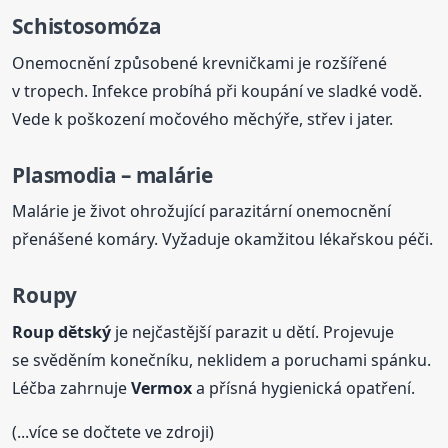
Schistosomóza
Onemocnění způsobené krevničkami je rozšířené
v tropech. Infekce probíhá při koupání ve sladké vodě.
Vede k poškození močového měchýře, střev i jater.
Plasmodia – malárie
Malárie je život ohrožující parazitární onemocnění
přenášené komáry. Vyžaduje okamžitou lékařskou péči.
Roupy
Roup dětský
je nejčastější parazit u dětí. Projevuje
se svěděním konečníku, neklidem a poruchami spánku.
Léčba zahrnuje
Vermox
a přísná hygienická opatření.
(...více se dočtete ve zdroji)