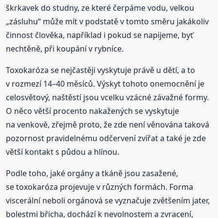
škrkavek do studny, ze které čerpáme vodu, velkou
„zásluhu“ může mít v podstatě v tomto směru jakákoliv
činnost člověka, například i pokud se napijeme, byť
nechtěně, při koupání v rybníce.
Toxokaróza se nejčastěji vyskytuje právě u dětí, a to
v rozmezí 14–40 měsíců. Výskyt tohoto onemocnění je
celosvětový, naštěstí jsou vcelku vzácné závažné formy.
O něco větší procento nakažených se vyskytuje
na venkově, zřejmě proto, že zde není věnována taková
pozornost pravidelnému odčervení zvířat a také je zde
větší kontakt s půdou a hlínou.
Podle toho, jaké orgány a tkáně jsou zasažené,
se toxokaróza projevuje v různých formách. Forma
viscerální neboli orgánová se vyznačuje zvětšením jater,
bolestmi břicha, dochází k nevolnostem a zvracení,