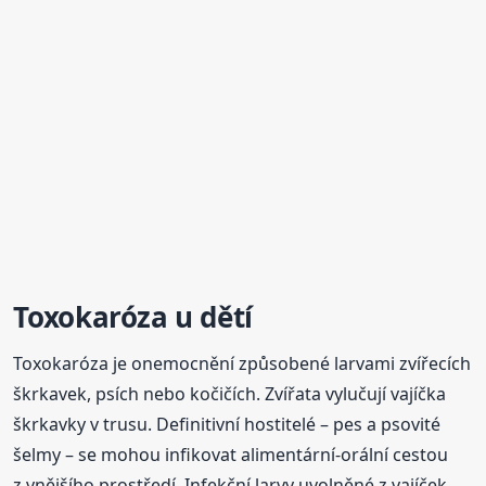
Toxokaróza u dětí
Toxokaróza je onemocnění způsobené larvami zvířecích
škrkavek, psích nebo kočičích. Zvířata vylučují vajíčka
škrkavky v trusu. Definitivní hostitelé – pes a psovité
šelmy – se mohou infikovat alimentární-orální cestou
z vnějšího prostředí. Infekční larvy uvolněné z vajíček