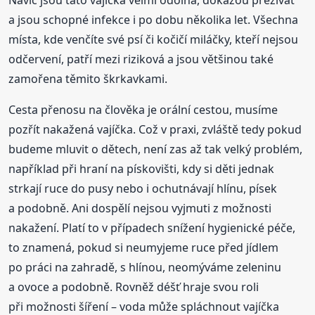
Navíc jsou tato vajíčka velmi odolná, dokážou přežívat
a jsou schopné infekce i po dobu několika let. Všechna
místa, kde venčíte své psí či kočičí miláčky, kteří nejsou
odčervení, patří mezi riziková a jsou většinou také
zamořena těmito škrkavkami.
Cesta přenosu na člověka je orální cestou, musíme
pozřít nakažená vajíčka. Což v praxi, zvláště tedy pokud
budeme mluvit o dětech, není zas až tak velký problém,
například při hraní na pískovišti, kdy si děti jednak
strkají ruce do pusy nebo i ochutnávají hlínu, písek
a podobně. Ani dospělí nejsou vyjmuti z možnosti
nakažení. Platí to v případech snížení hygienické péče,
to znamená, pokud si neumyjeme ruce před jídlem
po práci na zahradě, s hlínou, neomýváme zeleninu
a ovoce a podobně. Rovněž déšť hraje svou roli
při možnosti šíření – voda může spláchnout vajíčka