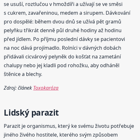
se usuší, roztlučou v hmoždíři a užívají se ve směsi
s cukrem, zavařeninou, medem a sirupem. Dávkování
pro dospělé: během dvou dnů se užívá pět gramů
pelyňku třikrát denně půl druhé hodiny až hodinu
před jídlem. Po příjmu poslední dávky se pacientovi
na noc dává projímadlo. Rolníci v dávných dobách
přidávali cicvárový pelyněk do košťat na zametání
chalupy nebo jej kladli pod rohožku, aby odháněl
štěnice a blechy.
Zdroj: článek
Toxokaróza
Lidský parazit
Parazit je organismus, který ke svému životu potřebuje
jiného živého hostitele, kterého svým způsobem