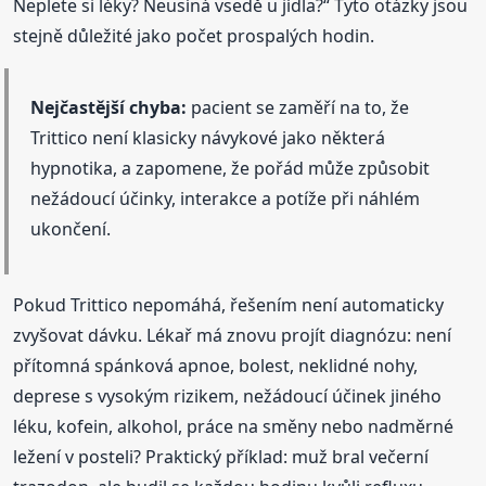
Neplete si léky? Neusíná vsedě u jídla?“ Tyto otázky jsou
stejně důležité jako počet prospalých hodin.
Nejčastější chyba:
pacient se zaměří na to, že
Trittico není klasicky návykové jako některá
hypnotika, a zapomene, že pořád může způsobit
nežádoucí účinky, interakce a potíže při náhlém
ukončení.
Pokud Trittico nepomáhá, řešením není automaticky
zvyšovat dávku. Lékař má znovu projít diagnózu: není
přítomná spánková apnoe, bolest, neklidné nohy,
deprese s vysokým rizikem, nežádoucí účinek jiného
léku, kofein, alkohol, práce na směny nebo nadměrné
ležení v posteli? Praktický příklad: muž bral večerní