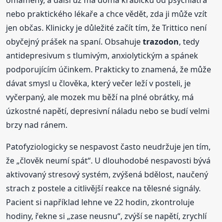
nebo praktického lékaře a chce vědět, zda ji může vzít
jen občas. Klinicky je důležité začít tím, že Trittico není
obyčejný prášek na spaní. Obsahuje
trazodon
, tedy
antidepresivum s tlumivým, anxiolytickým a spánek
podporujícím účinkem. Prakticky to znamená, že může
dávat smysl u člověka, který večer leží v posteli, je
vyčerpaný, ale mozek mu běží na plné obrátky, má
úzkostné napětí, depresivní náladu nebo se budí velmi
brzy nad ránem.
Patofyziologicky se nespavost často neudržuje jen tím,
že „člověk neumí spát“. U dlouhodobé nespavosti bývá
aktivovaný stresový systém, zvýšená bdělost, naučený
strach z postele a citlivější reakce na tělesné signály.
Pacient si například lehne ve 22 hodin, zkontroluje
hodiny, řekne si „zase neusnu“, zvýší se napětí, zrychlí