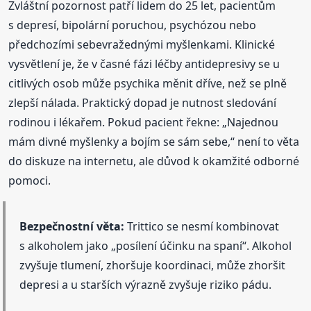
Zvláštní pozornost patří lidem do 25 let, pacientům
s depresí, bipolární poruchou, psychózou nebo
předchozími sebevražednými myšlenkami. Klinické
vysvětlení je, že v časné fázi léčby antidepresivy se u
citlivých osob může psychika měnit dříve, než se plně
zlepší nálada. Praktický dopad je nutnost sledování
rodinou i lékařem. Pokud pacient řekne: „Najednou
mám divné myšlenky a bojím se sám sebe,“ není to věta
do diskuze na internetu, ale důvod k okamžité odborné
pomoci.
Bezpečnostní věta:
Trittico se nesmí kombinovat
s alkoholem jako „posílení účinku na spaní“. Alkohol
zvyšuje tlumení, zhoršuje koordinaci, může zhoršit
depresi a u starších výrazně zvyšuje riziko pádu.