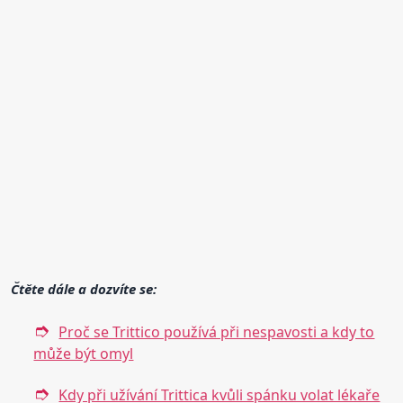
Čtěte dále a dozvíte se:
Proč se Trittico používá při nespavosti a kdy to
může být omyl
Kdy při užívání Trittica kvůli spánku volat lékaře