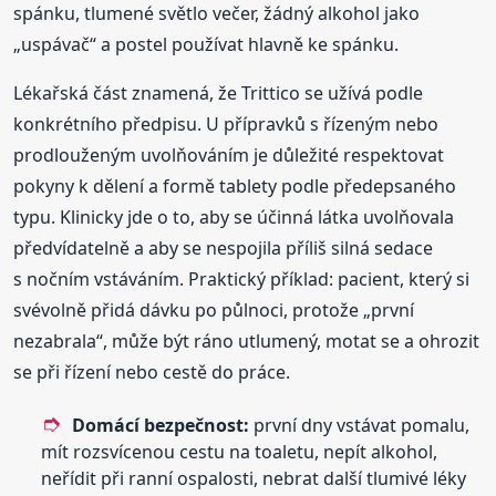
spánku, tlumené světlo večer, žádný alkohol jako
„uspávač“ a postel používat hlavně ke spánku.
Lékařská část znamená, že Trittico se užívá podle
konkrétního předpisu. U přípravků s řízeným nebo
prodlouženým uvolňováním je důležité respektovat
pokyny k dělení a formě tablety podle předepsaného
typu. Klinicky jde o to, aby se účinná látka uvolňovala
předvídatelně a aby se nespojila příliš silná sedace
s nočním vstáváním. Praktický příklad: pacient, který si
svévolně přidá dávku po půlnoci, protože „první
nezabrala“, může být ráno utlumený, motat se a ohrozit
se při řízení nebo cestě do práce.
Domácí bezpečnost:
první dny vstávat pomalu,
mít rozsvícenou cestu na toaletu, nepít alkohol,
neřídit při ranní ospalosti, nebrat další tlumivé léky