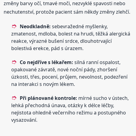
změny barvy očí, tmavé moči, nezvyklé spavosti nebo
nechutenství, protože pacient sám někdy změny zlehčí.
Neodkladně:
sebevražedné myšlenky,
zmatenost, mdloba, bolest na hrudi, těžká alergická
reakce, výrazné bušení srdce, dlouhotrvající
bolestivá erekce, pád s úrazem.
Co nejdříve s lékařem:
silná ranní ospalost,
opakované závratě, nové noční pády, zhoršení
úzkosti, třes, pocení, průjem, nevolnost, podezření
na interakci s novým lékem.
Při plánované kontrole:
mírné sucho v ústech,
lehká přechodná únava, otázky k délce léčby,
nejistota ohledně večerního režimu a postupného
vysazování.