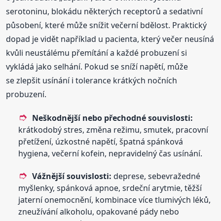
serotoninu, blokádu některých receptorů a sedativní
působení, které může snížit večerní bdělost. Praktický
dopad je vidět například u pacienta, který večer neusíná
kvůli neustálému přemítání a každé probuzení si
vykládá jako selhání. Pokud se sníží napětí, může
se zlepšit usínání i tolerance krátkých nočních
probuzení.
Neškodnější nebo přechodné souvislosti:
krátkodobý stres, změna režimu, smutek, pracovní
přetížení, úzkostné napětí, špatná spánková
hygiena, večerní kofein, nepravidelný čas usínání.
Vážnější souvislosti:
deprese, sebevražedné
myšlenky, spánková apnoe, srdeční arytmie, těžší
jaterní onemocnění, kombinace více tlumivých léků,
zneužívání alkoholu, opakované pády nebo