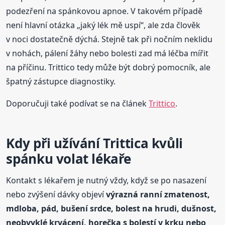
podezření na spánkovou apnoe. V takovém případě
není hlavní otázka „jaký lék mě uspí“, ale zda člověk
v noci dostatečně dýchá. Stejně tak při nočním neklidu
v nohách, pálení žáhy nebo bolesti zad má léčba mířit
na příčinu. Trittico tedy může být dobrý pomocník, ale
špatný zástupce diagnostiky.
Doporučuji také podívat se na článek
Trittico
.
Kdy při užívání Trittica kvůli
spánku volat lékaře
Kontakt s lékařem je nutný vždy, když se po nasazení
nebo zvýšení dávky objeví
výrazná ranní zmatenost,
mdloba, pád, bušení srdce, bolest na hrudi, dušnost,
neobvyklé krvácení, horečka s bolestí v krku nebo