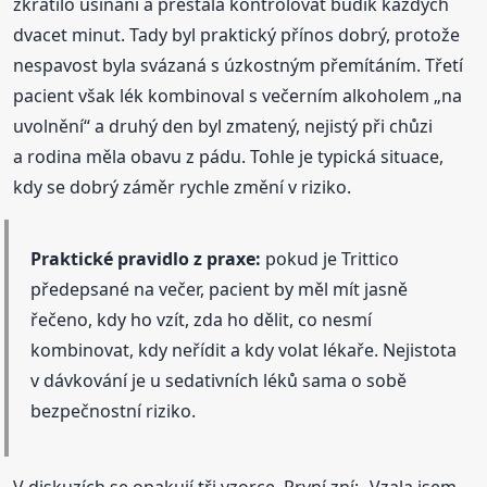
zkrátilo usínání a přestala kontrolovat budík každých
dvacet minut. Tady byl praktický přínos dobrý, protože
nespavost byla svázaná s úzkostným přemítáním. Třetí
pacient však lék kombinoval s večerním alkoholem „na
uvolnění“ a druhý den byl zmatený, nejistý při chůzi
a rodina měla obavu z pádu. Tohle je typická situace,
kdy se dobrý záměr rychle změní v riziko.
Praktické pravidlo z praxe:
pokud je Trittico
předepsané na večer, pacient by měl mít jasně
řečeno, kdy ho vzít, zda ho dělit, co nesmí
kombinovat, kdy neřídit a kdy volat lékaře. Nejistota
v dávkování je u sedativních léků sama o sobě
bezpečnostní riziko.
V diskuzích se opakují tři vzorce. První zní: „Vzala jsem