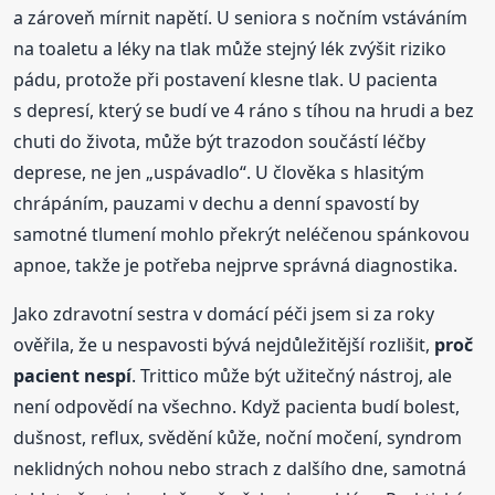
a zároveň mírnit napětí. U seniora s nočním vstáváním
na toaletu a léky na tlak může stejný lék zvýšit riziko
pádu, protože při postavení klesne tlak. U pacienta
s depresí, který se budí ve 4 ráno s tíhou na hrudi a bez
chuti do života, může být trazodon součástí léčby
deprese, ne jen „uspávadlo“. U člověka s hlasitým
chrápáním, pauzami v dechu a denní spavostí by
samotné tlumení mohlo překrýt neléčenou spánkovou
apnoe, takže je potřeba nejprve správná diagnostika.
Jako zdravotní sestra v domácí péči jsem si za roky
ověřila, že u nespavosti bývá nejdůležitější rozlišit,
proč
pacient nespí
. Trittico může být užitečný nástroj, ale
není odpovědí na všechno. Když pacienta budí bolest,
dušnost, reflux, svědění kůže, noční močení, syndrom
neklidných nohou nebo strach z dalšího dne, samotná