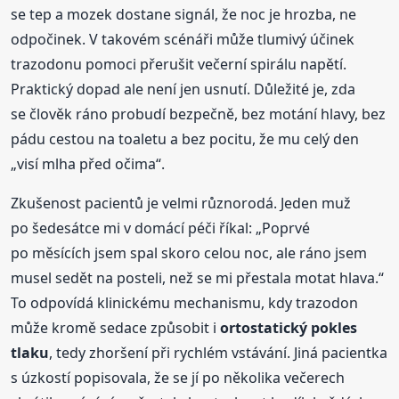
se tep a mozek dostane signál, že noc je hrozba, ne
odpočinek. V takovém scénáři může tlumivý účinek
trazodonu pomoci přerušit večerní spirálu napětí.
Praktický dopad ale není jen usnutí. Důležité je, zda
se člověk ráno probudí bezpečně, bez motání hlavy, bez
pádu cestou na toaletu a bez pocitu, že mu celý den
„visí mlha před očima“.
Zkušenost pacientů je velmi různorodá. Jeden muž
po šedesátce mi v domácí péči říkal: „Poprvé
po měsících jsem spal skoro celou noc, ale ráno jsem
musel sedět na posteli, než se mi přestala motat hlava.“
To odpovídá klinickému mechanismu, kdy trazodon
může kromě sedace způsobit i
ortostatický pokles
tlaku
, tedy zhoršení při rychlém vstávání. Jiná pacientka
s úzkostí popisovala, že se jí po několika večerech