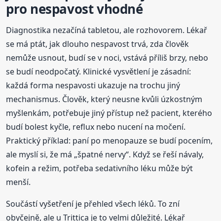
pro nespavost vhodné
Diagnostika nezačíná tabletou, ale rozhovorem. Lékař
se má ptát, jak dlouho nespavost trvá, zda člověk
nemůže usnout, budí se v noci, vstává příliš brzy, nebo
se budí neodpočatý. Klinické vysvětlení je zásadní:
každá forma nespavosti ukazuje na trochu jiný
mechanismus. Člověk, který neusne kvůli úzkostným
myšlenkám, potřebuje jiný přístup než pacient, kterého
budí bolest kyčle, reflux nebo nucení na močení.
Praktický příklad: paní po menopauze se budí pocením,
ale myslí si, že má „špatné nervy“. Když se řeší návaly,
kofein a režim, potřeba sedativního léku může být
menší.
Součástí vyšetření je přehled všech léků. To zní
obyčejně, ale u Trittica je to velmi důležité. Lékař