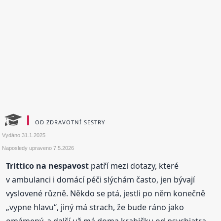
OD ZDRAVOTNÍ SESTRY
Vydáno
31.1.2025
Naposledy upraveno
7.5.2026
Trittico na nespavost
patří mezi dotazy, které
v ambulanci i domácí péči slýchám často, jen bývají
vyslovené různě. Někdo se ptá, jestli po něm konečně
„vypne hlavu“, jiný má strach, že bude ráno jako
omámený, a další už má doma krabičku od psychiatra