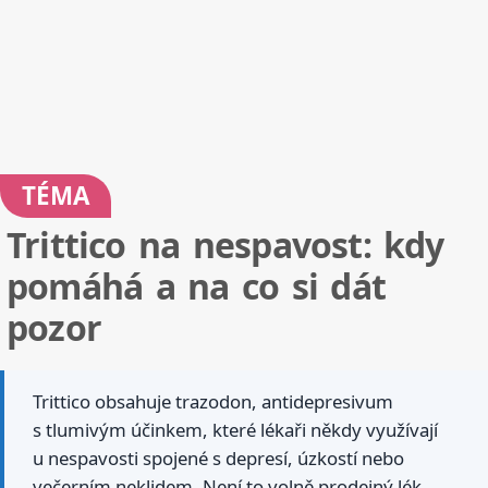
TÉMA
Trittico na nespavost: kdy
pomáhá a na co si dát
pozor
Trittico obsahuje trazodon, antidepresivum
s tlumivým účinkem, které lékaři někdy využívají
u nespavosti spojené s depresí, úzkostí nebo
večerním neklidem. Není to volně prodejný lék