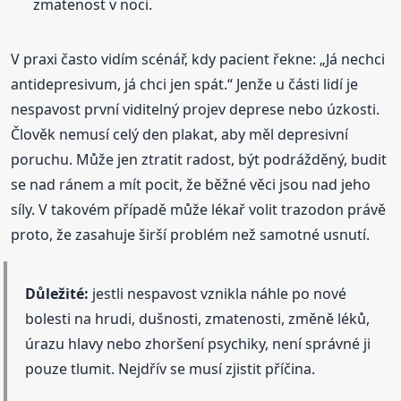
zmatenost v noci.
V praxi často vidím scénář, kdy pacient řekne: „Já nechci
antidepresivum, já chci jen spát.“ Jenže u části lidí je
nespavost první viditelný projev deprese nebo úzkosti.
Člověk nemusí celý den plakat, aby měl depresivní
poruchu. Může jen ztratit radost, být podrážděný, budit
se nad ránem a mít pocit, že běžné věci jsou nad jeho
síly. V takovém případě může lékař volit trazodon právě
proto, že zasahuje širší problém než samotné usnutí.
Důležité:
jestli nespavost vznikla náhle po nové
bolesti na hrudi, dušnosti, zmatenosti, změně léků,
úrazu hlavy nebo zhoršení psychiky, není správné ji
pouze tlumit. Nejdřív se musí zjistit příčina.