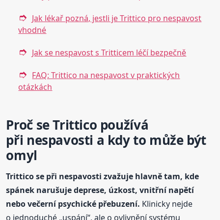
Jak lékař pozná, jestli je Trittico pro nespavost
vhodné
Jak se nespavost s Tritticem léčí bezpečně
FAQ: Trittico na nespavost v praktických
otázkách
Proč se Trittico používá
při nespavosti a kdy to může být
omyl
Trittico se při nespavosti zvažuje hlavně tam, kde
spánek narušuje deprese, úzkost, vnitřní napětí
nebo večerní psychické přebuzení.
Klinicky nejde
o jednoduché „uspání“, ale o ovlivnění systému