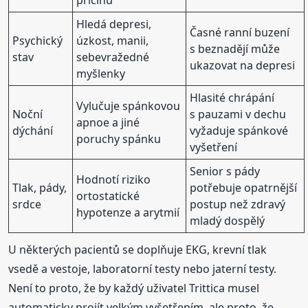
Hledá depresi,
Časné ranní buzení
Psychický
úzkost, manii,
s beznadějí může
stav
sebevražedné
ukazovat na depresi
myšlenky
Hlasité chrápání
Vylučuje spánkovou
Noční
s pauzami v dechu
apnoe a jiné
dýchání
vyžaduje spánkové
poruchy spánku
vyšetření
Senior s pády
Hodnotí riziko
Tlak, pády,
potřebuje opatrnější
ortostatické
srdce
postup než zdravý
hypotenze a arytmií
mladý dospělý
U některých pacientů se doplňuje EKG, krevní tlak
vsedě a vestoje, laboratorní testy nebo jaterní testy.
Není to proto, že by každý uživatel Trittica musel
automaticky projít velkým vyšetřením, ale proto, že