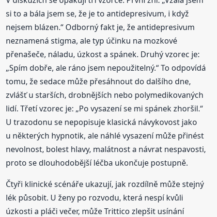
si to a bála jsem se, že je to antidepresivum, i když
nejsem blázen.“ Odborný fakt je, že antidepresivum
neznamená stigma, ale typ účinku na mozkové
přenašeče, náladu, úzkost a spánek. Druhý vzorec je:
„Spím dobře, ale ráno jsem nepoužitelný.“ To odpovídá
tomu, že sedace může přesáhnout do dalšího dne,
zvlášť u starších, drobnějších nebo polymedikovaných
lidí. Třetí vzorec je: „Po vysazení se mi spánek zhoršil.“
U trazodonu se nepopisuje klasická návykovost jako
u některých hypnotik, ale náhlé vysazení může přinést
nevolnost, bolest hlavy, malátnost a návrat nespavosti,
proto se dlouhodobější léčba ukončuje postupně.
Čtyři klinické scénáře ukazují, jak rozdílně může stejný
lék působit. U ženy po rozvodu, která nespí kvůli
úzkosti a pláči večer, může Trittico zlepšit usínání