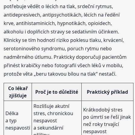
potřebuje vědět o lécích na tlak, srdeční rytmus,
antidepresivech, antipsychotikách, lécích na ředění
krve, antihistaminicích, hypnotikách, opioidech,
alkoholu i doplňcích stravy se sedativním účinkem.
Klinicky se tím hodnotí riziko poklesu tlaku, krvácení,
serotoninového syndromu, poruch rytmu nebo
nadměrného útlumu. Prakticky doporučuji pacientům
přinést krabičky nebo fotografii všech léků v mobilu,
protože věta „beru takovou bílou na tlak“ nestačí.
Co lékař
Proč je to důležité
Praktický příklad
zjišťuje
Rozlišuje akutní
Krátkodobý stres
Délka
stres, chronickou
po úmrtí se řeší jinak
a typ
nespavost
než roky trvající
nespavosti
a sekundární
nespavost
příčinu