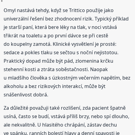
Omyl nastává tehdy, když se Trittico použije jako
univerzální řešení bez zhodnocení rizik. Typický příklad
je starší paní, která bere léky na tlak, v noci vstává
třikrát na toaletu a po první dávce se při cestě
do koupelny zamotá. Klinické vysvětlení je prosté:
sedace a pokles tlaku se sečtou s noční nejistotou.
Praktický dopad může být pád, zlomenina krčku
stehenní kosti a ztráta soběstačnosti. Naopak
u mladšího člověka s úzkostným večerním napětím, bez
alkoholu a bez rizikových interakcí, může být
snášenlivost dobrá.
Za důležité považuji také rozlišení, zda pacient špatně
usíná, často se budí, vstává příliš brzy, nebo spí dlouho,
ale nekvalitně. U hlasitého chrápání, zástav dechu
ve spánku, ranních bolestí hlavy a denní spavosti je