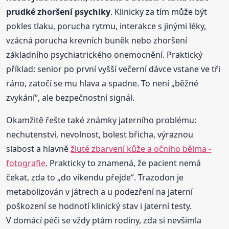
prudké zhoršení psychiky
. Klinicky za tím může být
pokles tlaku, porucha rytmu, interakce s jinými léky,
vzácná porucha krevních buněk nebo zhoršení
základního psychiatrického onemocnění. Praktický
příklad: senior po první vyšší večerní dávce vstane ve tři
ráno, zatočí se mu hlava a spadne. To není „běžné
zvykání“, ale bezpečnostní signál.
Okamžitě řešte také známky jaterního problému:
nechutenství, nevolnost, bolest břicha, výraznou
slabost a hlavně
žluté zbarvení kůže a očního bělma -
fotografie
. Prakticky to znamená, že pacient nemá
čekat, zda to „do víkendu přejde“. Trazodon je
metabolizován v játrech a u podezření na jaterní
poškození se hodnotí klinický stav i jaterní testy.
V domácí péči se vždy ptám rodiny, zda si nevšimla