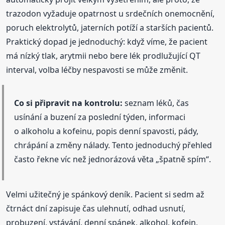
trazodon vyžaduje opatrnost u srdečních onemocnění,
poruch elektrolytů, jaterních potíží a starších pacientů.
Praktický dopad je jednoduchý: když víme, že pacient
má nízký tlak, arytmii nebo bere lék prodlužující QT
interval, volba léčby nespavosti se může změnit.
Co si připravit na kontrolu:
seznam léků, čas
usínání a buzení za poslední týden, informaci
o alkoholu a kofeinu, popis denní spavosti, pády,
chrápání a změny nálady. Tento jednoduchý přehled
často řekne víc než jednorázová věta „špatně spím“.
Velmi užitečný je spánkový deník. Pacient si sedm až
čtrnáct dní zapisuje čas ulehnutí, odhad usnutí,
probuzení, vstávání, denní spánek, alkohol, kofein,