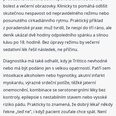
bolest a večerní obrazovky. Klinicky to pomáhá odlišit
skutečnou nespavost od nepravidelného režimu nebo
posunutého cirkadiánního rytmu. Praktický příklad
z poradenské praxe: muž tvrdil, že nespí do tří ráno, ale
deník ukázal dvě hodiny odpoledního spánku a silnou
kávu po 18. hodině. Bez úpravy režimu by večerní
sedativní lék řešil následek, ne příčinu.
Diagnostika má také odhalit, kdy je Trittico nevhodné
nebo má být podáno jen s velkou opatrností. Patří sem
intoxikace alkoholem nebo hypnotiky, akutní infarkt
myokardu, výrazné srdeční potíže, těžké jaterní
onemocnění, kombinace se serotonergními léky bez
kontroly, epilepsie s nestabilním stavem nebo vysoké
riziko pádu. Prakticky to znamená, že dobrý lékař někdy
řekne „teď ne“, i když pacient zoufale chce spát. Není