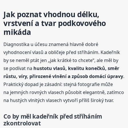
Jak poznat vhodnou délku,
vrstvení a tvar podkovového
mikáda
Diagnostika u účesu znamená hlavně dobré
vyhodnocení vlasů a obličeje před stříháním. Kadeřník
by se neměl ptát jen „jak krátké to chcete“, ale měl by
se podívat na
hustotu vlasů, kvalitu konečků, směr
růstu, víry, přirozené vlnění a způsob domácí úpravy
.
Praktický dopad je zásadní: stejná fotografie může
na jemných rovných vlasech působit elegantně, zatímco
na hustých vlnitých vlasech vytvoří příliš široký tvar.
Co by měl kadeřník před stříháním
zkontrolovat