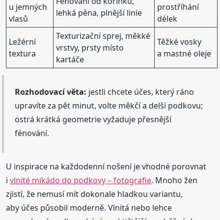
Fénování od kořínků,
u jemných
prostříhání
lehká pěna, plnější linie
vlasů
délek
Texturizační sprej, měkké
Ležérní
Těžké vosky
vrstvy, prsty místo
textura
a mastné oleje
kartáče
Rozhodovací věta:
jestli chcete účes, který ráno
upravíte za pět minut, volte měkčí a delší podkovu;
ostrá krátká geometrie vyžaduje přesnější
fénování.
U inspirace na každodenní nošení je vhodné porovnat
i
vlnité mikádo do podkovy – fotografie
. Mnoho žen
zjistí, že nemusí mít dokonale hladkou variantu,
aby účes působil moderně. Vlnitá nebo lehce