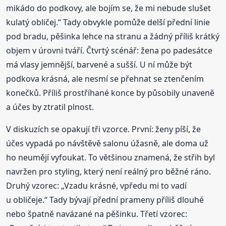
mikádo do podkovy, ale bojím se, že mi nebude slušet
kulatý obličej.“ Tady obvykle pomůže delší přední linie
pod bradu, pěšinka lehce na stranu a žádný příliš krátký
objem v úrovni tváří. Čtvrtý scénář: žena po padesátce
má vlasy jemnější, barvené a sušší. U ní může být
podkova krásná, ale nesmí se přehnat se ztenčením
konečků. Příliš prostříhané konce by působily unaveně
a účes by ztratil plnost.
V diskuzích se opakují tři vzorce. První: ženy píší, že
účes vypadá po návštěvě salonu úžasně, ale doma už
ho neumějí vyfoukat. To většinou znamená, že střih byl
navržen pro styling, který není reálný pro běžné ráno.
Druhý vzorec: „Vzadu krásné, vpředu mi to vadí
u obličeje.“ Tady bývají přední prameny příliš dlouhé
nebo špatně navázané na pěšinku. Třetí vzorec: