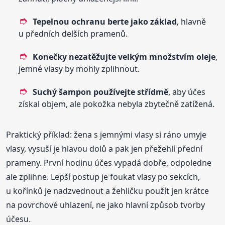
Tepelnou ochranu berte jako základ
, hlavně
u předních delších pramenů.
Konečky nezatěžujte velkým množstvím oleje
,
jemné vlasy by mohly zplihnout.
Suchý šampon používejte střídmě
, aby účes
získal objem, ale pokožka nebyla zbytečně zatížená.
Praktický příklad: žena s jemnými vlasy si ráno umyje
vlasy, vysuší je hlavou dolů a pak jen přežehlí přední
prameny. První hodinu účes vypadá dobře, odpoledne
ale zplihne. Lepší postup je foukat vlasy po sekcích,
u kořínků je nadzvednout a žehličku použít jen krátce
na povrchové uhlazení, ne jako hlavní způsob tvorby
účesu.