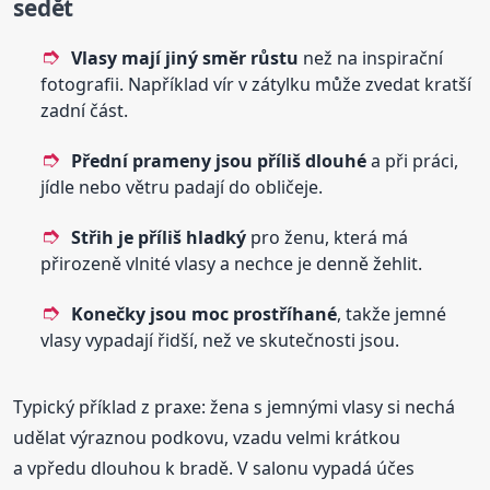
sedět
Vlasy mají jiný směr růstu
než na inspirační
fotografii. Například vír v zátylku může zvedat kratší
zadní část.
Přední prameny jsou příliš dlouhé
a při práci,
jídle nebo větru padají do obličeje.
Střih je příliš hladký
pro ženu, která má
přirozeně vlnité vlasy a nechce je denně žehlit.
Konečky jsou moc prostříhané
, takže jemné
vlasy vypadají řidší, než ve skutečnosti jsou.
Typický příklad z praxe: žena s jemnými vlasy si nechá
udělat výraznou podkovu, vzadu velmi krátkou
a vpředu dlouhou k bradě. V salonu vypadá účes