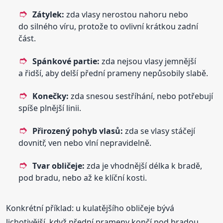
Zátylek:
zda vlasy nerostou nahoru nebo
do silného víru, protože to ovlivní krátkou zadní
část.
Spánkové partie:
zda nejsou vlasy jemnější
a řidší, aby delší přední prameny nepůsobily slabě.
Konečky:
zda snesou sestříhání, nebo potřebují
spíše plnější linii.
Přirozený pohyb vlasů:
zda se vlasy stáčejí
dovnitř, ven nebo vlní nepravidelně.
Tvar obličeje:
zda je vhodnější délka k bradě,
pod bradu, nebo až ke klíční kosti.
Konkrétní příklad: u kulatějšího obličeje bývá
lichotivější, když přední prameny končí pod bradou