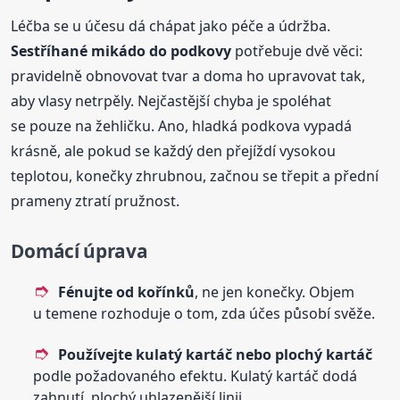
Léčba se u účesu dá chápat jako péče a údržba.
Sestříhané mikádo do podkovy
potřebuje dvě věci:
pravidelně obnovovat tvar a doma ho upravovat tak,
aby vlasy netrpěly. Nejčastější chyba je spoléhat
se pouze na žehličku. Ano, hladká podkova vypadá
krásně, ale pokud se každý den přejíždí vysokou
teplotou, konečky zhrubnou, začnou se třepit a přední
prameny ztratí pružnost.
Domácí úprava
Fénujte od kořínků
, ne jen konečky. Objem
u temene rozhoduje o tom, zda účes působí svěže.
Používejte kulatý kartáč nebo plochý kartáč
podle požadovaného efektu. Kulatý kartáč dodá
zahnutí, plochý uhlazenější linii.