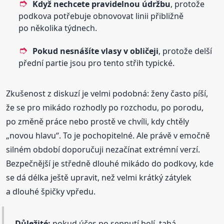
Když nechcete pravidelnou údržbu
, protože
podkova potřebuje obnovovat linii přibližně
po několika týdnech.
Pokud nesnášíte vlasy v obličeji
, protože delší
přední partie jsou pro tento střih typické.
Zkušenost z diskuzí je velmi podobná: ženy často píší,
že se pro mikádo rozhodly po rozchodu, po porodu,
po změně práce nebo prostě ve chvíli, kdy chtěly
„novou hlavu“. To je pochopitelné. Ale právě v emočně
silném období doporučuji nezačínat extrémní verzí.
Bezpečnější je středně dlouhé mikádo do podkovy, kde
se dá délka ještě upravit, než velmi krátký zátylek
a dlouhé špičky vpředu.
Důležité:
pokud účes po sepnutí bolí, tahá