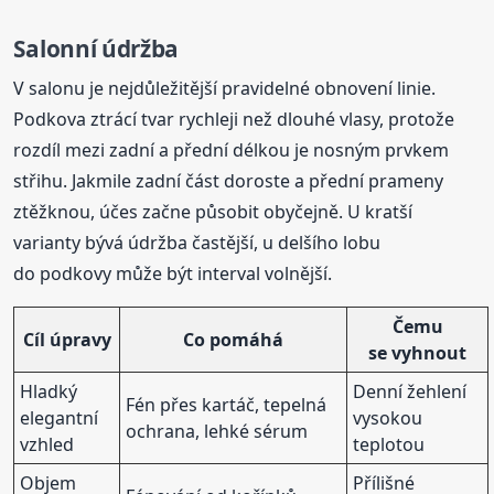
Salonní údržba
V salonu je nejdůležitější pravidelné obnovení linie.
Podkova ztrácí tvar rychleji než dlouhé vlasy, protože
rozdíl mezi zadní a přední délkou je nosným prvkem
střihu. Jakmile zadní část doroste a přední prameny
ztěžknou, účes začne působit obyčejně. U kratší
varianty bývá údržba častější, u delšího lobu
do podkovy může být interval volnější.
Čemu
Cíl úpravy
Co pomáhá
se vyhnout
Hladký
Denní žehlení
Fén přes kartáč, tepelná
elegantní
vysokou
ochrana, lehké sérum
vzhled
teplotou
Objem
Přílišné