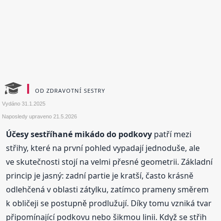
OD ZDRAVOTNÍ SESTRY
Vydáno
31.1.2025
Naposledy upraveno
21.5.2026
Účesy sestříhané mikádo do podkovy
patří mezi
střihy, které na první pohled vypadají jednoduše, ale
ve skutečnosti stojí na velmi přesné geometrii. Základní
princip je jasný: zadní partie je kratší, často krásně
odlehčená v oblasti zátylku, zatímco prameny směrem
k obličeji se postupně prodlužují. Díky tomu vzniká tvar
připomínající podkovu nebo šikmou linii. Když se střih