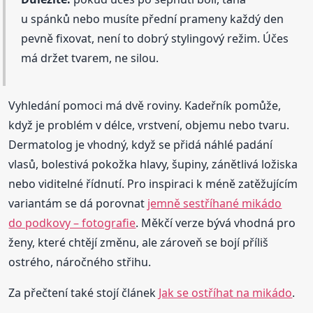
u spánků nebo musíte přední prameny každý den
pevně fixovat, není to dobrý stylingový režim. Účes
má držet tvarem, ne silou.
Vyhledání pomoci má dvě roviny. Kadeřník pomůže,
když je problém v délce, vrstvení, objemu nebo tvaru.
Dermatolog je vhodný, když se přidá náhlé padání
vlasů, bolestivá pokožka hlavy, šupiny, zánětlivá ložiska
nebo viditelné řídnutí. Pro inspiraci k méně zatěžujícím
variantám se dá porovnat
jemně sestříhané mikádo
do podkovy – fotografie
. Měkčí verze bývá vhodná pro
ženy, které chtějí změnu, ale zároveň se bojí příliš
ostrého, náročného střihu.
Za přečtení také stojí článek
Jak se ostříhat na mikádo
.