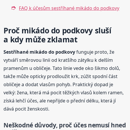
FAQ k účesům sestříhané mikádo do podkovy
Proč mikádo do podkovy sluší
a kdy může zklamat
Sestříhané mikádo do podkovy
funguje proto, že
vytváří směrovou linii od kratšího zátylku k delším
pramenům u obličeje. Tato linie vede oko šikmo dolů,
takže může opticky prodloužit krk, zúžit spodní část
obličeje a dodat vlasům pohyb. Praktický dopad je
velký: žena, která má pocit těžkých vlasů kolem ramen,
získá lehčí účes, ale nepřijde o přední délku, která jí
dává pocit ženskosti.
Neškodné důvody, proč účes nemusí hned