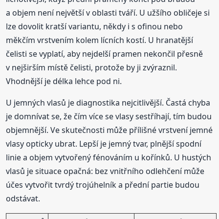
a objem není největší v oblasti tváří. U užšího obličeje si
lze dovolit kratší variantu, někdy i s ofinou nebo
měkčím vrstvením kolem lícních kostí. U hranatější
čelisti se vyplatí, aby nejdelší pramen nekončil přesně
v nejširším místě čelisti, protože by ji zvýraznil.
Vhodnější je délka lehce pod ni.
U jemných vlasů je diagnostika nejcitlivější. Častá chyba
je domnívat se, že čím více se vlasy sestříhají, tím budou
objemnější. Ve skutečnosti může přílišné vrstvení jemné
vlasy opticky ubrat. Lepší je jemný tvar, plnější spodní
linie a objem vytvořený fénováním u kořínků. U hustých
vlasů je situace opačná: bez vnitřního odlehčení může
účes vytvořit tvrdý trojúhelník a přední partie budou
odstávat.