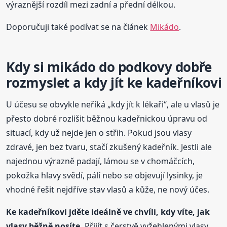
výraznější rozdíl mezi zadní a přední délkou.
Doporučuji také podívat se na článek
Mikádo
.
Kdy si mikádo do podkovy dobře
rozmyslet a kdy jít ke kadeřníkovi
U účesu se obvykle neříká „kdy jít k lékaři“, ale u vlasů je
přesto dobré rozlišit běžnou kadeřnickou úpravu od
situací, kdy už nejde jen o střih. Pokud jsou vlasy
zdravé, jen bez tvaru, stačí zkušený kadeřník. Jestli ale
najednou výrazně padají, lámou se v chomáčcích,
pokožka hlavy svědí, pálí nebo se objevují lysinky, je
vhodné řešit nejdříve stav vlasů a kůže, ne nový účes.
Ke kadeřníkovi jděte ideálně ve chvíli, kdy víte, jak
vlasy běžně nosíte.
Přijít s čerstvě vyžehlenými vlasy