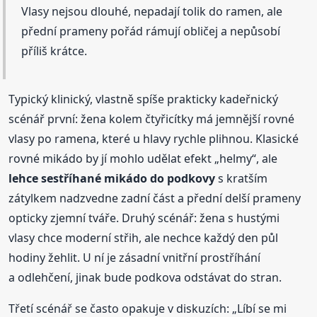
Vlasy nejsou dlouhé, nepadají tolik do ramen, ale
přední prameny pořád rámují obličej a nepůsobí
příliš krátce.
Typický klinický, vlastně spíše prakticky kadeřnický
scénář první: žena kolem čtyřicítky má jemnější rovné
vlasy po ramena, které u hlavy rychle plihnou. Klasické
rovné mikádo by jí mohlo udělat efekt „helmy“, ale
lehce sestříhané mikádo do podkovy
s kratším
zátylkem nadzvedne zadní část a přední delší prameny
opticky zjemní tváře. Druhý scénář: žena s hustými
vlasy chce moderní střih, ale nechce každý den půl
hodiny žehlit. U ní je zásadní vnitřní prostříhání
a odlehčení, jinak bude podkova odstávat do stran.
Třetí scénář se často opakuje v diskuzích: „Líbí se mi