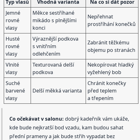
Typ vlasů
Vhodná varianta
Na co si dát pozor
Jemné
Měkce sestříhané
Nepřehnat
rovné
mikádo s plnějšími
prostříhání konečků
vlasy
konci
Husté
Výraznější podkova
Zabránit těžkému
rovné
s vnitřním
objemu po stranách
vlasy
odlehčením
Vlnité
Texturovaná delší
Nekopírovat hladký
vlasy
podkova
vyžehlený bob
Suché
Chránit konečky
barvené
Delší měkká varianta
před teplem
vlasy
a třepením
Co očekávat v salonu:
dobrý kadeřník vám ukáže,
kde bude nejkratší bod vzadu, kam budou sahat
přední prameny a jak bude střih vypadat bez