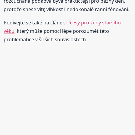
rozcuchaná podkova bývá praktičtější pro běžný den,
protože snese vítr, vlhkost i nedokonalé ranní fénování.
Podívejte se také na článek
Účesy pro ženy staršího
věku
, který může pomoci lépe porozumět této
problematice v širších souvislostech.