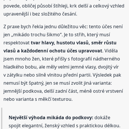
povede, obličej působí štíhleji, krk delší a celkový vzhled
upravenější i bez složitého česání.
Z praxe bych řekla jednu důležitou věc: tento účes není
jen „mikádo trochu šikmo“. Je to střih, který musí
respektovat
tvar hlavy, hustotu vlasů, směr růstu
vlasů a každodenní ochotu účes upravovat
. Viděla
jsem mnoho žen, které přišly s fotografií nádherného
hladkého bobu, ale měly velmi jemné vlasy, dvojitý vír
v zátylku nebo silně vlnitou přední partii. Výsledek pak
nemusí být špatný, jen se musí zvolit jiná varianta:
jemnější podkova, delší zadní část, méně ostré vrstvení
nebo varianta s měkčí texturou.
Největší výhoda mikáda do podkovy:
dokáže
spojit elegantní, ženský vzhled s praktickou délkou.