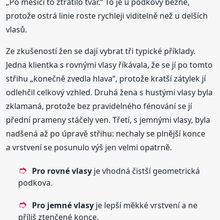
„Po měsíci to ztratilo tvar.“ To je u podkovy běžné,
protože ostrá linie roste rychleji viditelně než u delších
vlasů.
Ze zkušeností žen se dají vybrat tři typické příklady.
Jedna klientka s rovnými vlasy říkávala, že se jí po tomto
střihu „konečně zvedla hlava“, protože kratší zátylek jí
odlehčil celkový vzhled. Druhá žena s hustými vlasy byla
zklamaná, protože bez pravidelného fénování se jí
přední prameny stáčely ven. Třetí, s jemnými vlasy, byla
nadšená až po úpravě střihu: nechaly se plnější konce
a vrstvení se posunulo výš jen velmi opatrně.
Pro rovné vlasy
je vhodná čistší geometrická
podkova.
Pro jemné vlasy
je lepší měkké vrstvení a ne
příliš ztenčené konce.