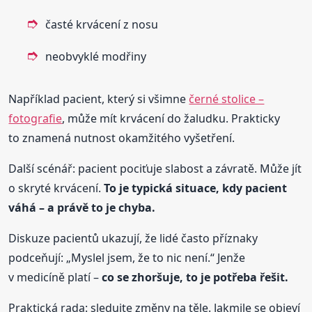
časté krvácení z nosu
neobvyklé modřiny
Například pacient, který si všimne
černé stolice –
fotografie
, může mít krvácení do žaludku. Prakticky
to znamená nutnost okamžitého vyšetření.
Další scénář: pacient pociťuje slabost a závratě. Může jít
o skryté krvácení.
To je typická situace, kdy pacient
váhá – a právě to je chyba.
Diskuze pacientů ukazují, že lidé často příznaky
podceňují: „Myslel jsem, že to nic není.“ Jenže
v medicíně platí –
co se zhoršuje, to je potřeba řešit.
Praktická rada: sledujte změny na těle. Jakmile se objeví