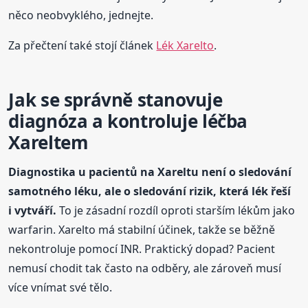
něco neobvyklého, jednejte.
Za přečtení také stojí článek
Lék Xarelto
.
Jak se správně stanovuje
diagnóza a kontroluje léčba
Xareltem
Diagnostika u pacientů na Xareltu není o sledování
samotného léku, ale o sledování rizik, která lék řeší
i vytváří.
To je zásadní rozdíl oproti starším lékům jako
warfarin. Xarelto má stabilní účinek, takže se běžně
nekontroluje pomocí INR. Praktický dopad? Pacient
nemusí chodit tak často na odběry, ale zároveň musí
více vnímat své tělo.