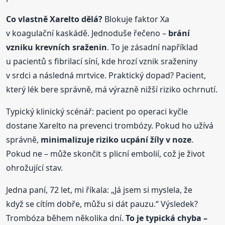
Co vlastně Xarelto dělá?
Blokuje faktor Xa
v koagulační kaskádě. Jednoduše řečeno –
brání
vzniku krevních sraženin
. To je zásadní například
u pacientů s fibrilací síní, kde hrozí vznik sraženiny
v srdci a následná mrtvice. Praktický dopad? Pacient,
který lék bere správně, má výrazně nižší riziko ochrnutí.
Typický klinický scénář: pacient po operaci kyčle
dostane Xarelto na prevenci trombózy. Pokud ho užívá
správně,
minimalizuje riziko ucpání žíly v noze
.
Pokud ne – může skončit s plicní embolií, což je život
ohrožující stav.
Jedna paní, 72 let, mi říkala: „Já jsem si myslela, že
když se cítím dobře, můžu si dát pauzu.“ Výsledek?
Trombóza během několika dní.
To je typická chyba –