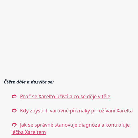
Čtěte dále a dozvíte se:
Proč se Xarelto užívá a co se děje v těle
Kdy zbystřit: varovné příznaky při užívání Xarelta
Jak se správně stanovuje diagnóza a kontroluje
léčba Xareltem