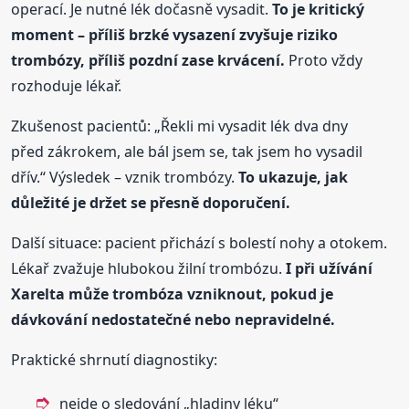
operací. Je nutné lék dočasně vysadit.
To je kritický
moment – příliš brzké vysazení zvyšuje riziko
trombózy, příliš pozdní zase krvácení.
Proto vždy
rozhoduje lékař.
Zkušenost pacientů: „Řekli mi vysadit lék dva dny
před zákrokem, ale bál jsem se, tak jsem ho vysadil
dřív.“ Výsledek – vznik trombózy.
To ukazuje, jak
důležité je držet se přesně doporučení.
Další situace: pacient přichází s bolestí nohy a otokem.
Lékař zvažuje hlubokou žilní trombózu.
I při užívání
Xarelta může trombóza vzniknout, pokud je
dávkování nedostatečné nebo nepravidelné.
Praktické shrnutí diagnostiky:
nejde o sledování „hladiny léku“