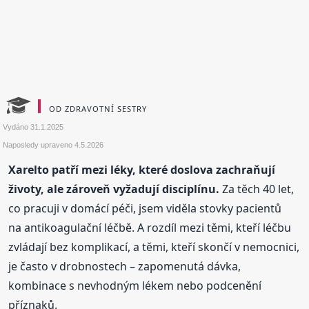
OD ZDRAVOTNÍ SESTRY
Vydáno
31.1.2025
Naposledy upraveno
4.5.2026
Xarelto patří mezi léky, které doslova zachraňují
životy, ale zároveň vyžadují disciplínu.
Za těch 40 let,
co pracuji v domácí péči, jsem viděla stovky pacientů
na antikoagulační léčbě. A rozdíl mezi těmi, kteří léčbu
zvládají bez komplikací, a těmi, kteří skončí v nemocnici,
je často v drobnostech – zapomenutá dávka,
kombinace s nevhodným lékem nebo podcenění
příznaků.