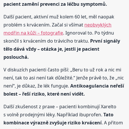
pacient zamění prevenci za léčbu symptomů.
Další pacient, aktivní muž kolem 60 let, měl naopak
problém s krvácením. Začal si všímat
neobvyklých
modřin na kůži – fotografie
. Ignoroval to. Po týdnu
skončil s krvácením do trávicího traktu.
První signály
tělo dává vždy – otázka je, jestli je pacient
poslouchá.
V diskuzích pacienti často píší: „Beru to už rok a nic mi
není, tak to asi není tak důležité.“ Jenže právě to, že „nic
není“, je důkaz, že lék funguje.
Antikoagulancia neřeší
bolest – řeší riziko, které není vidět.
Další zkušenost z praxe – pacienti kombinují Xarelto
s volně prodejnými léky. Například ibuprofen.
Tato
kombinace výrazně zvyšuje riziko krvácení
. A přitom