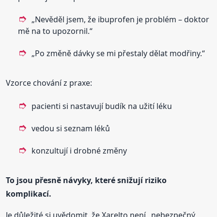
„Nevěděl jsem, že ibuprofen je problém – doktor
mě na to upozornil.“
„Po změně dávky se mi přestaly dělat modřiny.“
Vzorce chování z praxe:
pacienti si nastavují budík na užití léku
vedou si seznam léků
konzultují i drobné změny
To jsou přesně návyky, které snižují riziko
komplikací.
Je důležité si uvědomit, že Xarelto není „nebezpečný