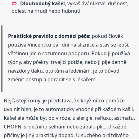
Dlouhodobý kašel
, vykašlávání krve, dušnost,
bolest na hrudi nebo hubnutí.
Praktické pravidlo z domácí péče:
pokud člověk
používá Vincentku pár dní na sliznice a stav se lepší,
většinou jde o rozumnou podporu. Pokud ji používá
týdny, aby překryl trvající potíže, nebo ji pije denně
navzdory tlaku, otokům a ledvinám, je to důvod
změnit postup a poradit se s lékařem.
Nejčastější omyl je představa, že když něco pomůže
uvolnit hlen, je to automaticky vhodné při každém kašli.
Kašel ale může být po viróze, z alergie, refluxu, astmatu,
CHOPN, srdečního selhání nebo zápalu plic. U každé
příčiny je jiný praktický dopad. U suchého dráždivého