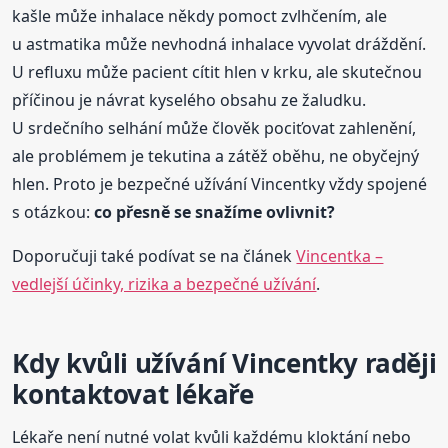
kašle může inhalace někdy pomoct zvlhčením, ale
u astmatika může nevhodná inhalace vyvolat dráždění.
U refluxu může pacient cítit hlen v krku, ale skutečnou
příčinou je návrat kyselého obsahu ze žaludku.
U srdečního selhání může člověk pociťovat zahlenění,
ale problémem je tekutina a zátěž oběhu, ne obyčejný
hlen. Proto je bezpečné užívání Vincentky vždy spojené
s otázkou:
co přesně se snažíme ovlivnit?
Doporučuji také podívat se na článek
Vincentka –
vedlejší účinky, rizika a bezpečné užívání
.
Kdy kvůli užívání Vincentky raději
kontaktovat lékaře
Lékaře není nutné volat kvůli každému kloktání nebo