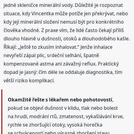
jedné skleničce minerální vody. Důležité je rozpoznat
situace, kdy Vincentka může potíže jen překrývat, nebo
kdy její minerální složení nemusí být pro konkrétního
člověka vhodné. Z praxe vím, že lidé často čekají příliš
dlouho hlavně u dušnosti, otoků a dlouhodobého kašle.
Říkají: „Ještě to zkusím inhalovat.“ Jenže inhalace
nevyřeší zápal plic, srdeční selhání, špatně
kompenzované astma ani závažný reflux. Praktický
dopad je jasný: čím déle se oddaluje diagnostika, tím
větší riziko komplikací.
Okamžitě řešte s lékařem nebo pohotovostí
,
pokud se objeví dušnost v klidu, tlak nebo bolest
na hrudi, modrání rtů, zmatenost, vykašlávání krve,
rychle se zhoršující otoky, vysoká horečka
se schváceností nebo výrazné zhoršení stavu