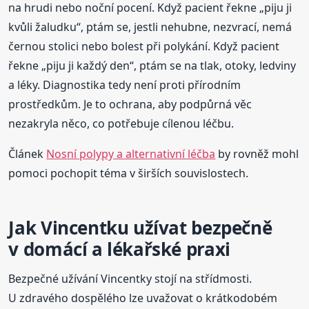
na hrudi nebo noční pocení. Když pacient řekne „piju ji
kvůli žaludku“, ptám se, jestli nehubne, nezvrací, nemá
černou stolici nebo bolest při polykání. Když pacient
řekne „piju ji každý den“, ptám se na tlak, otoky, ledviny
a léky. Diagnostika tedy není proti přírodním
prostředkům. Je to ochrana, aby podpůrná věc
nezakryla něco, co potřebuje cílenou léčbu.
Článek
Nosní polypy a alternativní léčba
by rovněž mohl
pomoci pochopit téma v širších souvislostech.
Jak Vincentku užívat bezpečně
v domácí a lékařské praxi
Bezpečné užívání Vincentky stojí na střídmosti.
U zdravého dospělého lze uvažovat o krátkodobém