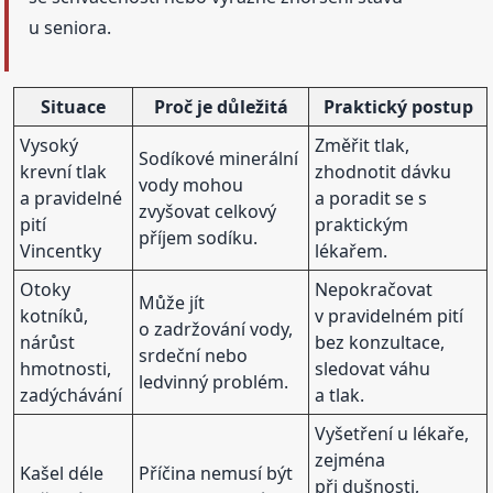
u seniora.
Situace
Proč je důležitá
Praktický postup
Vysoký
Změřit tlak,
Sodíkové minerální
krevní tlak
zhodnotit dávku
vody mohou
a pravidelné
a poradit se s
zvyšovat celkový
pití
praktickým
příjem sodíku.
Vincentky
lékařem.
Otoky
Nepokračovat
Může jít
kotníků,
v pravidelném pití
o zadržování vody,
nárůst
bez konzultace,
srdeční nebo
hmotnosti,
sledovat váhu
ledvinný problém.
zadýchávání
a tlak.
Vyšetření u lékaře,
zejména
Kašel déle
Příčina nemusí být
při dušnosti,