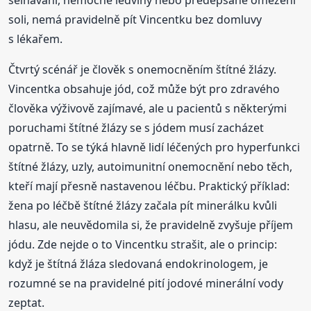
soli, nemá pravidelně pít Vincentku bez domluvy
s lékařem.
Čtvrtý scénář je člověk s onemocněním štítné žlázy.
Vincentka obsahuje jód, což může být pro zdravého
člověka výživově zajímavé, ale u pacientů s některými
poruchami štítné žlázy se s jódem musí zacházet
opatrně. To se týká hlavně lidí léčených pro hyperfunkci
štítné žlázy, uzly, autoimunitní onemocnění nebo těch,
kteří mají přesně nastavenou léčbu. Praktický příklad:
žena po léčbě štítné žlázy začala pít minerálku kvůli
hlasu, ale neuvědomila si, že pravidelně zvyšuje příjem
jódu. Zde nejde o to Vincentku strašit, ale o princip:
když je štítná žláza sledovaná endokrinologem, je
rozumné se na pravidelné pití jodové minerální vody
zeptat.