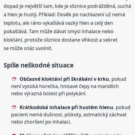
dopad je největší tam, kde je sliznice podrážděná, suchá
a hlen je hustý. Příklad: člověk po nachlazení už nemá
teplotu, ale ráno vykašlává vazký hlen a celý den
pokašlává. Tam může dávat smysl inhalace nebo
kloktání, protože sliznice dostane vlhkost a sekret
se může snáz uvolnit.
Spíše neškodné situace
Občasné kloktání při škrábání v krku
, pokud
není vysoká horečka, hnisavé čepy na mandlích
nebo výrazná bolest při polykání.
Krátkodobá inhalace při hustém hlenu
, pokud
pacient nemá dušnost, pískoty, astmatický záchvat
nebo zhoršení po inhalaci.