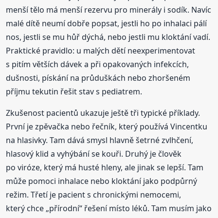
menší tělo má menší rezervu pro minerály i sodík. Navíc
malé dítě neumí dobře popsat, jestli ho po inhalaci pálí
nos, jestli se mu hůř dýchá, nebo jestli mu kloktání vadí.
Praktické pravidlo: u malých dětí neexperimentovat
s pitím větších dávek a při opakovaných infekcích,
dušnosti, pískání na průduškách nebo zhoršeném
příjmu tekutin řešit stav s pediatrem.
Zkušenost pacientů ukazuje ještě tři typické příklady.
První je zpěvačka nebo řečník, který používá Vincentku
na hlasivky. Tam dává smysl hlavně šetrné zvlhčení,
hlasový klid a vyhýbání se kouři. Druhý je člověk
po viróze, který má husté hleny, ale jinak se lepší. Tam
může pomoci inhalace nebo kloktání jako podpůrný
režim. Třetí je pacient s chronickými nemocemi,
který chce „přírodní“ řešení místo léků. Tam musím jako