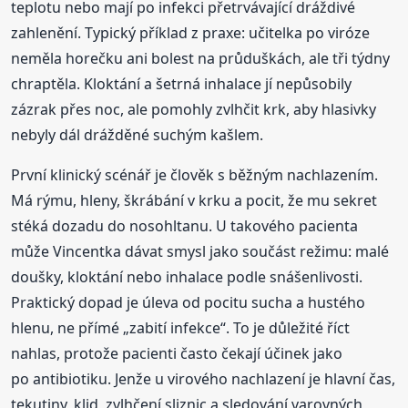
teplotu nebo mají po infekci přetrvávající dráždivé
zahlenění. Typický příklad z praxe: učitelka po viróze
neměla horečku ani bolest na průduškách, ale tři týdny
chraptěla. Kloktání a šetrná inhalace jí nepůsobily
zázrak přes noc, ale pomohly zvlhčit krk, aby hlasivky
nebyly dál drážděné suchým kašlem.
První klinický scénář je člověk s běžným nachlazením.
Má rýmu, hleny, škrábání v krku a pocit, že mu sekret
stéká dozadu do nosohltanu. U takového pacienta
může Vincentka dávat smysl jako součást režimu: malé
doušky, kloktání nebo inhalace podle snášenlivosti.
Praktický dopad je úleva od pocitu sucha a hustého
hlenu, ne přímé „zabití infekce“. To je důležité říct
nahlas, protože pacienti často čekají účinek jako
po antibiotiku. Jenže u virového nachlazení je hlavní čas,
tekutiny, klid, zvlhčení sliznic a sledování varovných