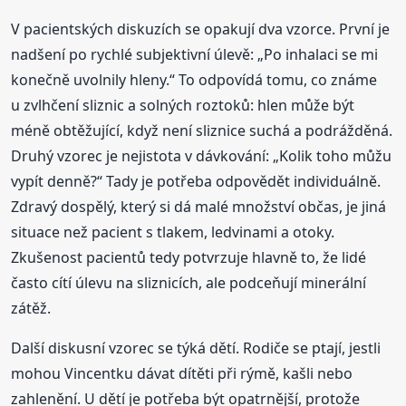
V pacientských diskuzích se opakují dva vzorce. První je
nadšení po rychlé subjektivní úlevě: „Po inhalaci se mi
konečně uvolnily hleny.“ To odpovídá tomu, co známe
u zvlhčení sliznic a solných roztoků: hlen může být
méně obtěžující, když není sliznice suchá a podrážděná.
Druhý vzorec je nejistota v dávkování: „Kolik toho můžu
vypít denně?“ Tady je potřeba odpovědět individuálně.
Zdravý dospělý, který si dá malé množství občas, je jiná
situace než pacient s tlakem, ledvinami a otoky.
Zkušenost pacientů tedy potvrzuje hlavně to, že lidé
často cítí úlevu na sliznicích, ale podceňují minerální
zátěž.
Další diskusní vzorec se týká dětí. Rodiče se ptají, jestli
mohou Vincentku dávat dítěti při rýmě, kašli nebo
zahlenění. U dětí je potřeba být opatrnější, protože