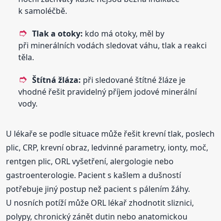
k samoléčbě.
Tlak a otoky:
kdo má otoky, měl by
při minerálních vodách sledovat váhu, tlak a reakci
těla.
Štítná žláza:
při sledované štítné žláze je
vhodné řešit pravidelný příjem jodové minerální
vody.
U lékaře se podle situace může řešit krevní tlak, poslech
plic, CRP, krevní obraz, ledvinné parametry, ionty, moč,
rentgen plic, ORL vyšetření, alergologie nebo
gastroenterologie. Pacient s kašlem a dušností
potřebuje jiný postup než pacient s pálením žáhy.
U nosních potíží může ORL lékař zhodnotit sliznici,
polypy, chronický zánět dutin nebo anatomickou