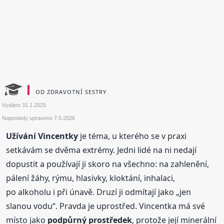
OD ZDRAVOTNÍ SESTRY
Vydáno
31.1.2025
Naposledy upraveno
7.5.2026
Užívání Vincentky
je téma, u kterého se v praxi
setkávám se dvěma extrémy. Jedni lidé na ni nedají
dopustit a používají ji skoro na všechno: na zahlenění,
pálení žáhy, rýmu, hlasivky, kloktání, inhalaci,
po alkoholu i při únavě. Druzí ji odmítají jako „jen
slanou vodu“. Pravda je uprostřed. Vincentka má své
místo jako
podpůrný prostředek
, protože její minerální