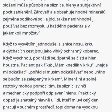
složení může působit na sliznice, hleny a subjektivní
pocit zahlenění. Zároveň ale obsahuje hodně minerálů,
zejména sodíkové soli a jód, takže není vhodné ji
používat bez rozmyslu u každého pacienta a v
jakémkoli množství.
Když to vysvětlím jednoduše: sliznice nosu, krku
a dýchacích cest jsou jako vlhký ochranný koberec.
Když vyschnou, podráždí se, špatně se čistí a hlen
houstne. Pacient pak říká: „Mám knedlík v krku“, „nejde
mi odkašlat“, „pořád si musím odkašlávat“ nebo „ráno
se budím se zalepeným krkem“. Minerální a solné
roztoky mohou pomoci tím, že sliznici zvlhčí
a mechanicky podpoří odplavení hlenu. Praktický
dopad je znatelný hlavně u lidí, kteří mluví celý den,
pracují v suchém prostředí, topí doma na vysokou