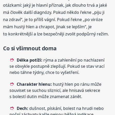
otázkami: jaký je hlavní příznak, jak dlouho trvá a jaké
má člověk další diagnózy. Pokud někdo řekne „piju ji
na zdraví“, je to příliš vágní. Pokud řekne „po viróze
mám hustý hlen a chrapot, jinak se lepším“, je
to konkrétnější a lze bezpečněji zvolit podpůrný režim.
Co si všimnout doma
Délka potíží:
rýma a zahlenění po nachlazení
se obvykle postupně zlepšují. Pokud se stav vrací
nebo táhne týdny, chce to vyšetření.
Charakter hlenu:
hustý hlen po ránu může
souviset se suchou sliznicí, ale hnisavá sekrece
s bolestí dutin může znamenat zánět.
Dech:
dušnost, pískání, bolest na hrudi nebo
noční záchvaty kašle nejsou běžná indikace