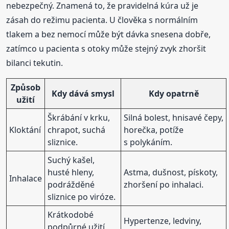
nebezpečný. Znamená to, že pravidelná kúra už je
zásah do režimu pacienta. U člověka s normálním
tlakem a bez nemocí může být dávka snesena dobře,
zatímco u pacienta s otoky může stejný zvyk zhoršit
bilanci tekutin.
Způsob
Kdy dává smysl
Kdy opatrně
užití
Škrábání v krku,
Silná bolest, hnisavé čepy,
Kloktání
chrapot, suchá
horečka, potíže
sliznice.
s polykáním.
Suchý kašel,
husté hleny,
Astma, dušnost, pískoty,
Inhalace
podrážděné
zhoršení po inhalaci.
sliznice po viróze.
Krátkodobé
Hypertenze, ledviny,
podpůrné užití