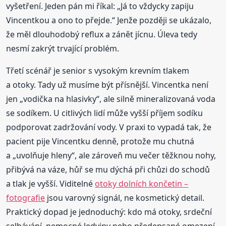
vyšetření. Jeden pán mi říkal: „Já to vždycky zapiju
Vincentkou a ono to přejde.“ Jenže později se ukázalo,
že měl dlouhodobý reflux a zánět jícnu. Úleva tedy
nesmí zakrýt trvající problém.
Třetí scénář je senior s vysokým krevním tlakem
a otoky. Tady už musíme být přísnější. Vincentka není
jen „vodička na hlasivky“, ale silně mineralizovaná voda
se sodíkem. U citlivých lidí může vyšší příjem sodíku
podporovat zadržování vody. V praxi to vypadá tak, že
pacient pije Vincentku denně, protože mu chutná
a „uvolňuje hleny“, ale zároveň mu večer těžknou nohy,
přibývá na váze, hůř se mu dýchá při chůzi do schodů
a tlak je vyšší. Viditelné
otoky dolních končetin –
fotografie
jsou varovný signál, ne kosmetický detail.
Praktický dopad je jednoduchý: kdo má otoky, srdeční
selhávání, nemocné ledviny nebo předepsané omezení