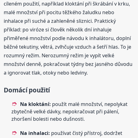
cíleném použití, například kloktání při škrábání v krku,
malé množství při pocitu těžkého žaludku nebo
inhalace při suché a zahleněné sliznici. Praktický
příklad: po viróze si člověk několik dní inhaluje
přiměřené množství podle návodu k inhalátoru, doplní
běžné tekutiny, větrá, zvlhčuje vzduch a šetří hlas. To je
rozumný režim. Nerozumný režim je vypít velké
množství denně, pokračovat týdny bez jasného důvodu
a ignorovat tlak, otoky nebo ledviny.
Domácí použití
Na kloktání:
použít malé množství, nepolykat
zbytečně velké dávky, nepokračovat při pálení,
zhoršení bolesti nebo dušnosti.
Na inhalaci:
používat čistý přístroj, dodržet