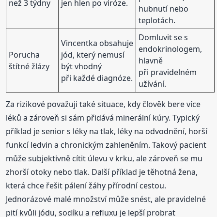
než 3 týdny
jen hlen po viróze.
hubnutí nebo
teplotách.
Domluvit se s
Vincentka obsahuje
endokrinologem,
Porucha
jód, který nemusí
hlavně
štítné žlázy
být vhodný
při pravidelném
při každé diagnóze.
užívání.
Za rizikové považuji také situace, kdy člověk bere více
léků a zároveň si sám přidává minerální kúry. Typický
příklad je senior s léky na tlak, léky na odvodnění, horší
funkcí ledvin a chronickým zahleněním. Takový pacient
může subjektivně cítit úlevu v krku, ale zároveň se mu
zhorší otoky nebo tlak. Další příklad je těhotná žena,
která chce řešit pálení žáhy přírodní cestou.
Jednorázové malé množství může snést, ale pravidelné
pití kvůli jódu, sodíku a refluxu je lepší probrat