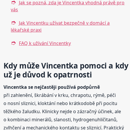
Jak se pozná, zda je Vincentka vhodná právě pro
vás
Jak Vincentku užívat bezpečně v domácí a
lékařské praxi
FAQ k užívání Vincentky
Kdy může Vincentka pomoci a kdy
už je důvod k opatrnosti
Vincentka se nejčastěji používá podpůrně
při zahlenění, škrábání v krku, chrapotu, rýmě, péči
o nosní sliznici, kloktání nebo krátkodobě při pocitu
těžkého žaludku. Klinicky nejde o zázračný účinek, ale
o kombinaci minerálů, slanosti, hydrogenuhličitanů,
zvlhčení a mechanického kontaktu se sliznicí. Praktický