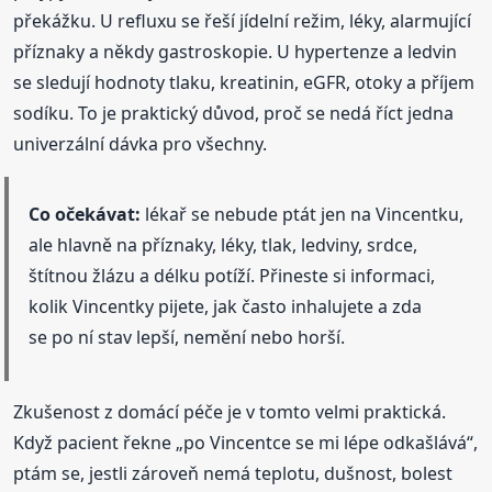
překážku. U refluxu se řeší jídelní režim, léky, alarmující
příznaky a někdy gastroskopie. U hypertenze a ledvin
se sledují hodnoty tlaku, kreatinin, eGFR, otoky a příjem
sodíku. To je praktický důvod, proč se nedá říct jedna
univerzální dávka pro všechny.
Co očekávat:
lékař se nebude ptát jen na Vincentku,
ale hlavně na příznaky, léky, tlak, ledviny, srdce,
štítnou žlázu a délku potíží. Přineste si informaci,
kolik Vincentky pijete, jak často inhalujete a zda
se po ní stav lepší, nemění nebo horší.
Zkušenost z domácí péče je v tomto velmi praktická.
Když pacient řekne „po Vincentce se mi lépe odkašlává“,
ptám se, jestli zároveň nemá teplotu, dušnost, bolest