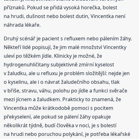
příznaků. Pokud se přidá vysoká horečka, bolest
na hrudi, dušnost nebo bolest dutin, Vincentka není
náhrada lékaře.
Druhý scénář je pacient s refluxem nebo pálením žáhy.
Někteří lidé popisují, že jim malé množství Vincentky
uleví po těžkém jídle. Klinicky je možné, že
hydrogenuhličitany subjektivně zmírní kyselost
v žaludku, ale u refluxu je problém složitější: nejde jen
o kyselinu, ale i o návrat žaludečního obsahu, tlak
v břiše, stravu, váhu, polohu po jídle a funkci svěrače
mezi jícnem a žaludkem. Prakticky to znamená, že
Vincentka může krátkodobě pomoci s pocitem
překyselení, ale pokud se pálení žáhy opakuje
několikrát týdně, budí člověka v noci, je s bolestí
na hrudi nebo poruchou polykání, je potřeba lékařské