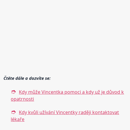
Čtěte dále a dozvíte se:
Kdy může Vincentka pomoci a kdy už je důvod k
opatrnosti
Kdy kvůli užívání Vincentky raději kontaktovat
lékaře