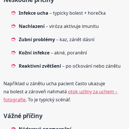
Infekce ucha
– typicky bolest + horečka
Nachlazení
– viróza aktivuje imunitu
Zubní problémy
– kaz, zánět dásní
Kožní infekce
– akné, poranění
Reaktivní zvětšení
– po očkování nebo zánětu
Například u zánětu ucha pacient často ukazuje
na bolest a zároveň nahmatá
otok uzliny za uchem –
fotografie
. To je typický scénář.
Vážné příčiny
Nádorová onemocnění