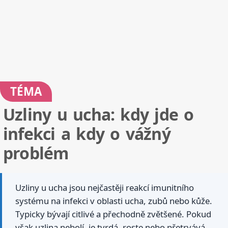
TÉMA
Uzliny u ucha: kdy jde o
infekci a kdy o vážný
problém
Uzliny u ucha jsou nejčastěji reakcí imunitního
systému na infekci v oblasti ucha, zubů nebo kůže.
Typicky bývají citlivé a přechodně zvětšené. Pokud
však uzlina nebolí, je tvrdá, roste nebo přetrvává