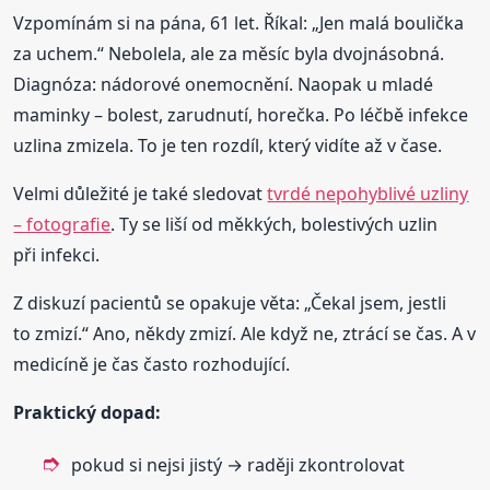
Vzpomínám si na pána, 61 let. Říkal: „Jen malá boulička
za uchem.“ Nebolela, ale za měsíc byla dvojnásobná.
Diagnóza: nádorové onemocnění. Naopak u mladé
maminky – bolest, zarudnutí, horečka. Po léčbě infekce
uzlina zmizela. To je ten rozdíl, který vidíte až v čase.
Velmi důležité je také sledovat
tvrdé nepohyblivé uzliny
– fotografie
. Ty se liší od měkkých, bolestivých uzlin
při infekci.
Z diskuzí pacientů se opakuje věta: „Čekal jsem, jestli
to zmizí.“ Ano, někdy zmizí. Ale když ne, ztrácí se čas. A v
medicíně je čas často rozhodující.
Praktický dopad:
pokud si nejsi jistý → raději zkontrolovat