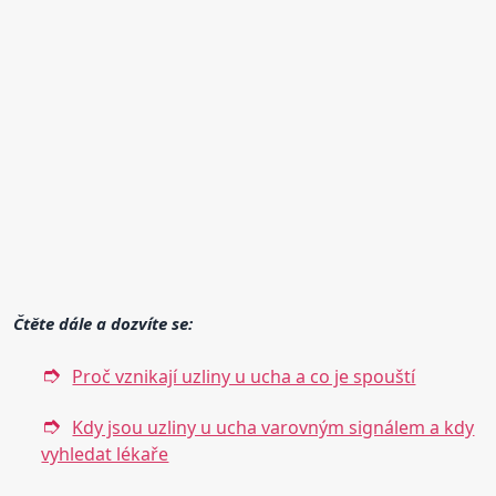
Čtěte dále a dozvíte se:
Proč vznikají uzliny u ucha a co je spouští
Kdy jsou uzliny u ucha varovným signálem a kdy
vyhledat lékaře