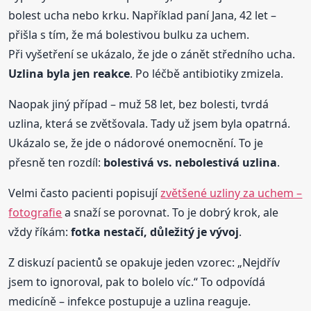
bolest ucha nebo krku. Například paní Jana, 42 let –
přišla s tím, že má bolestivou bulku za uchem.
Při vyšetření se ukázalo, že jde o zánět středního ucha.
Uzlina byla jen reakce
. Po léčbě antibiotiky zmizela.
Naopak jiný případ – muž 58 let, bez bolesti, tvrdá
uzlina, která se zvětšovala. Tady už jsem byla opatrná.
Ukázalo se, že jde o nádorové onemocnění. To je
přesně ten rozdíl:
bolestivá vs. nebolestivá uzlina
.
Velmi často pacienti popisují
zvětšené uzliny za uchem –
fotografie
a snaží se porovnat. To je dobrý krok, ale
vždy říkám:
fotka nestačí, důležitý je vývoj
.
Z diskuzí pacientů se opakuje jeden vzorec: „Nejdřív
jsem to ignoroval, pak to bolelo víc.“ To odpovídá
medicíně – infekce postupuje a uzlina reaguje.