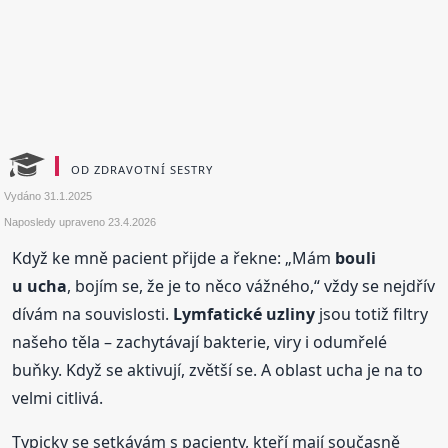
OD ZDRAVOTNÍ SESTRY
Vydáno
31.1.2025
Naposledy upraveno
23.4.2026
Když ke mně pacient přijde a řekne: „Mám
bouli
u ucha
, bojím se, že je to něco vážného,“ vždy se nejdřív
dívám na souvislosti.
Lymfatické uzliny
jsou totiž filtry
našeho těla – zachytávají bakterie, viry i odumřelé
buňky. Když se aktivují, zvětší se. A oblast ucha je na to
velmi citlivá.
Typicky se setkávám s pacienty, kteří mají současně