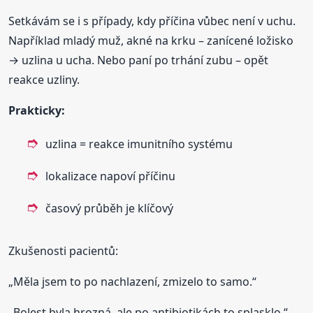
Setkávám se i s případy, kdy příčina vůbec není v uchu.
Například mladý muž, akné na krku – zanícené ložisko
→ uzlina u ucha. Nebo paní po trhání zubu – opět
reakce uzliny.
Prakticky:
uzlina = reakce imunitního systému
lokalizace napoví příčinu
časový průběh je klíčový
Zkušenosti pacientů:
„Měla jsem to po nachlazení, zmizelo to samo.“
„Bolest byla hrozná, ale po antibiotikách to splasklo.“