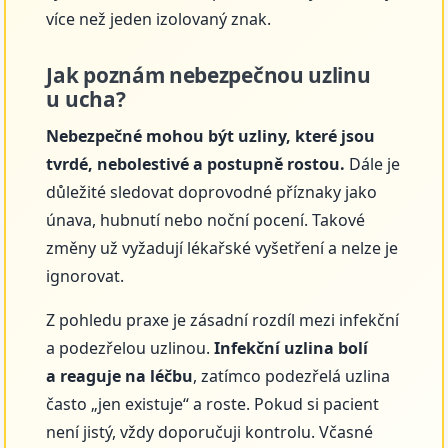
více než jeden izolovaný znak.
Jak poznám nebezpečnou uzlinu
u ucha?
Nebezpečné mohou být uzliny, které jsou
tvrdé, nebolestivé a postupně rostou.
Dále je
důležité sledovat doprovodné příznaky jako
únava, hubnutí nebo noční pocení. Takové
změny už vyžadují lékařské vyšetření a nelze je
ignorovat.
Z pohledu praxe je zásadní rozdíl mezi infekční
a podezřelou uzlinou.
Infekční uzlina bolí
a reaguje na léčbu
, zatímco podezřelá uzlina
často „jen existuje“ a roste. Pokud si pacient
není jistý, vždy doporučuji kontrolu. Včasné