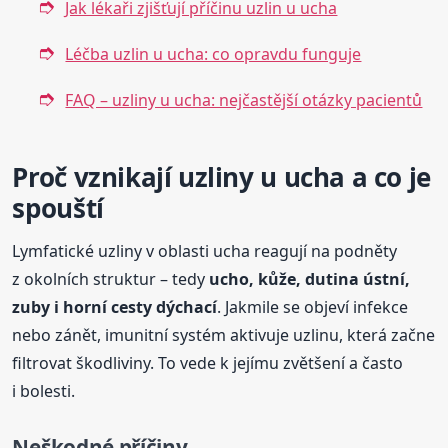
Jak lékaři zjišťují příčinu uzlin u ucha
Léčba uzlin u ucha: co opravdu funguje
FAQ – uzliny u ucha: nejčastější otázky pacientů
Proč vznikají uzliny u ucha a co je
spouští
Lymfatické uzliny v oblasti ucha reagují na podněty
z okolních struktur – tedy
ucho, kůže, dutina ústní,
zuby i horní cesty dýchací
. Jakmile se objeví infekce
nebo zánět, imunitní systém aktivuje uzlinu, která začne
filtrovat škodliviny. To vede k jejímu zvětšení a často
i bolesti.
Neškodné příčiny