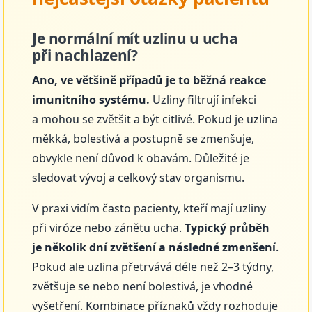
Je normální mít uzlinu u ucha
při nachlazení?
Ano, ve většině případů je to běžná reakce
imunitního systému.
Uzliny filtrují infekci
a mohou se zvětšit a být citlivé. Pokud je uzlina
měkká, bolestivá a postupně se zmenšuje,
obvykle není důvod k obavám. Důležité je
sledovat vývoj a celkový stav organismu.
V praxi vidím často pacienty, kteří mají uzliny
při viróze nebo zánětu ucha.
Typický průběh
je několik dní zvětšení a následné zmenšení
.
Pokud ale uzlina přetrvává déle než 2–3 týdny,
zvětšuje se nebo není bolestivá, je vhodné
vyšetření. Kombinace příznaků vždy rozhoduje