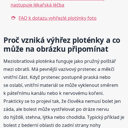
nastupuje lékařská léčba
FAQ k dotazu vyhřezlé plotýnky foto
Proč vzniká výhřez ploténky a co
může na obrázku připomínat
Meziobratlová ploténka funguje jako pružný polštář
mezi obratli. Má pevnější vazivový prstenec a měkčí
vnitřní část. Když prstenec postupně praská nebo
se oslabí, vnitřní materiál se může vyklenout směrem
k páteřnímu kanálu nebo k nervovému kořeni.
Prakticky se to projeví tak, že člověka nemusí bolet jen
záda, ale bolest může vystřelovat po dráze nervu
do hýždě, stehna, lýtka nebo chodidla. Typický příklad je
bolest z bederní oblasti do zadní strany nohy