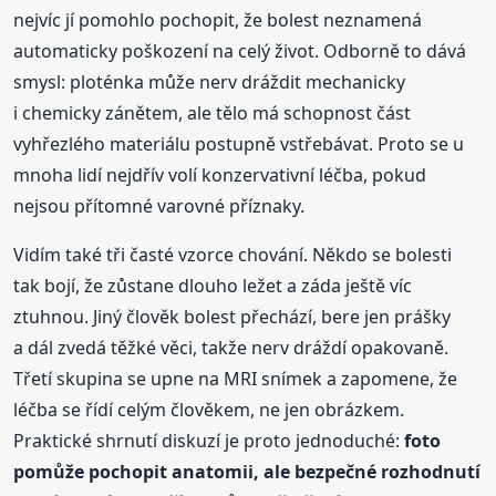
nejvíc jí pomohlo pochopit, že bolest neznamená
automaticky poškození na celý život. Odborně to dává
smysl: ploténka může nerv dráždit mechanicky
i chemicky zánětem, ale tělo má schopnost část
vyhřezlého materiálu postupně vstřebávat. Proto se u
mnoha lidí nejdřív volí konzervativní léčba, pokud
nejsou přítomné varovné příznaky.
Vidím také tři časté vzorce chování. Někdo se bolesti
tak bojí, že zůstane dlouho ležet a záda ještě víc
ztuhnou. Jiný člověk bolest přechází, bere jen prášky
a dál zvedá těžké věci, takže nerv dráždí opakovaně.
Třetí skupina se upne na MRI snímek a zapomene, že
léčba se řídí celým člověkem, ne jen obrázkem.
Praktické shrnutí diskuzí je proto jednoduché:
foto
pomůže pochopit anatomii, ale bezpečné rozhodnutí