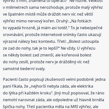
výhřez 5 mm, znamená to operaci?“ Ne nutně. Velikost
v milimetrech sama nerozhoduje, protože malý výhřez
ve špatném místě může dráždit nerv víc než větší
výhřez mimo nervový kořen. Druhý: „Na fotkách
to vypadá hrozně, já mám asi totéž.“ To je nebezpečné
srovnávání, protože internetové snímky často ukazují
výrazné nálezy bez kontextu. Třetí: „Bolest ustoupila
ze zad do nohy, tak je to lepší?“ Ne vždy. U výhřezu
se někdy bolest zad zmenší, ale kořenová bolest
do nohy zesílí, protože nerv je drážděný víc než
samotné bederní svaly.
Pacienti často popisují zkušenosti velmi podobně: jedna
paní říkala, že „nejhorší nebyla záda, ale elektrika
do lýtka při každém kroku“. Jiný muž popisoval, že ráno
nemohl narovnat záda, ale odpoledne už hlavně brněla
špička nohy. Třetí pacientka měla na MRI výhřez, ale