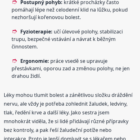
Postupný pohyb:
krátké procházky často
pomáhají lépe než celodenní klid na lůžku, pokud
nezhoršují kořenovou bolest.
Fyzioterapie:
učí úlevové polohy, stabilizaci
trupu, bezpečné vstávání a návrat k běžným
činnostem.
Ergonomie:
práce vsedě se upravuje
přestávkami, oporou zad a změnou polohy, ne jen
drahou židlí.
Léky mohou tlumit bolest a zánětlivou složku dráždění
nervu, ale vždy je potřeba zohlednit žaludek, ledviny,
tlak, ředění krve a další léky. Jako sestra jsem
mnohokrát viděla, že si lidé přidávají různé přípravky
bez kontroly, a pak řeší žaludeční potíže nebo
interakce. Proto je lepší domluvit se s lékařem nebo