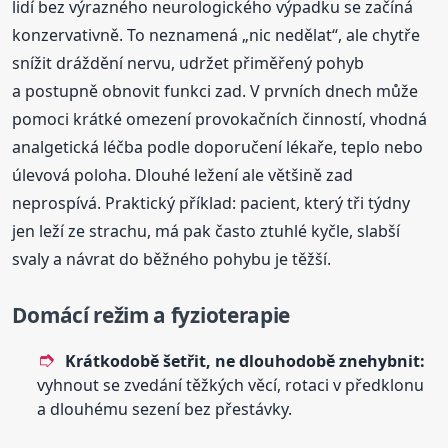
lidí bez výrazného neurologického výpadku se začíná
konzervativně. To neznamená „nic nedělat“, ale chytře
snížit dráždění nervu, udržet přiměřený pohyb
a postupně obnovit funkci zad. V prvních dnech může
pomoci krátké omezení provokačních činností, vhodná
analgetická léčba podle doporučení lékaře, teplo nebo
úlevová poloha. Dlouhé ležení ale většině zad
neprospívá. Praktický příklad: pacient, který tři týdny
jen leží ze strachu, má pak často ztuhlé kyčle, slabší
svaly a návrat do běžného pohybu je těžší.
Domácí režim a fyzioterapie
Krátkodobě šetřit, ne dlouhodobě znehybnit:
vyhnout se zvedání těžkých věcí, rotaci v předklonu
a dlouhému sezení bez přestávky.