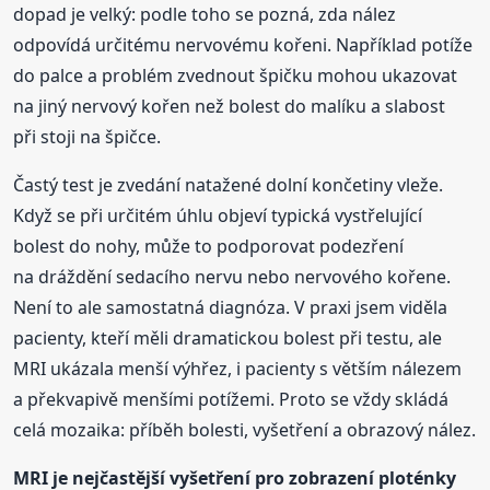
dopad je velký: podle toho se pozná, zda nález
odpovídá určitému nervovému kořeni. Například potíže
do palce a problém zvednout špičku mohou ukazovat
na jiný nervový kořen než bolest do malíku a slabost
při stoji na špičce.
Častý test je zvedání natažené dolní končetiny vleže.
Když se při určitém úhlu objeví typická vystřelující
bolest do nohy, může to podporovat podezření
na dráždění sedacího nervu nebo nervového kořene.
Není to ale samostatná diagnóza. V praxi jsem viděla
pacienty, kteří měli dramatickou bolest při testu, ale
MRI ukázala menší výhřez, i pacienty s větším nálezem
a překvapivě menšími potížemi. Proto se vždy skládá
celá mozaika: příběh bolesti, vyšetření a obrazový nález.
MRI je nejčastější vyšetření pro zobrazení ploténky