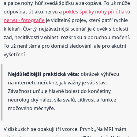
a palce nohy, hůř zvedá špičku a zakopává. To už může
odpovídat útlaku nervu a
pokles špičky nohy při útlaku
nervu - fotografie
je viditelný projev, který patří rychle
k lékaři. Čtvrtý, nejzávažnější scénář, je člověk s bolestí
zad, necitlivostí v oblasti rozkroku a poruchou močení.
To už není téma pro domácí sledování, ale pro akutní
vyšetření.
Nejdůležitější praktická věta:
obrázek výhřezu
na internetu neřekne, jak vážný je váš stav.
Závažnost určuje hlavně bolest do končetiny,
neurologický nález, síla svalů, citlivost a funkce
močového měchýře.
V diskuzích se opakují tři vzorce. První: „Na MRI mám