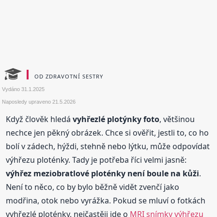
OD ZDRAVOTNÍ SESTRY
Vydáno
31.1.2025
Naposledy upraveno
21.5.2026
Když člověk hledá
vyhřezlé plotýnky foto
, většinou
nechce jen pěkný obrázek. Chce si ověřit, jestli to, co ho
bolí v zádech, hýždi, stehně nebo lýtku, může odpovídat
výhřezu ploténky. Tady je potřeba říci velmi jasně:
výhřez meziobratlové ploténky není boule na kůži
.
Není to něco, co by bylo běžně vidět zvenčí jako
modřina, otok nebo vyrážka. Pokud se mluví o fotkách
vyhřezlé ploténky, nejčastěji jde o
MRI snímky výhřezu