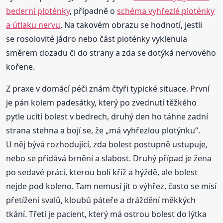
bederní ploténky
, případně o
schéma vyhřezlé ploténky
a útlaku nervu
. Na takovém obrazu se hodnotí, jestli
se rosolovité jádro nebo část ploténky vyklenula
směrem dozadu či do strany a zda se dotýká nervového
kořene.
Z praxe v domácí péči znám čtyři typické situace. První
je pán kolem padesátky, který po zvednutí těžkého
pytle ucítí bolest v bedrech, druhý den ho táhne zadní
strana stehna a bojí se, že „má vyhřezlou plotýnku“.
U něj bývá rozhodující, zda bolest postupně ustupuje,
nebo se přidává brnění a slabost. Druhý případ je žena
po sedavé práci, kterou bolí kříž a hýždě, ale bolest
nejde pod koleno. Tam nemusí jít o výhřez, často se mísí
přetížení svalů, kloubů páteře a dráždění měkkých
tkání. Třetí je pacient, který má ostrou bolest do lýtka