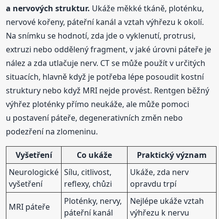
a nervových struktur.
Ukáže měkké tkáně, ploténku,
nervové kořeny, páteřní kanál a vztah výhřezu k okolí.
Na snímku se hodnotí, zda jde o vyklenutí, protrusi,
extruzi nebo oddělený fragment, v jaké úrovni páteře je
nález a zda utlačuje nerv. CT se může použít v určitých
situacích, hlavně když je potřeba lépe posoudit kostní
struktury nebo když MRI nejde provést. Rentgen běžný
výhřez ploténky přímo neukáže, ale může pomoci
u postavení páteře, degenerativních změn nebo
podezření na zlomeninu.
Vyšetření
Co ukáže
Praktický význam
Neurologické
Sílu, citlivost,
Ukáže, zda nerv
vyšetření
reflexy, chůzi
opravdu trpí
Ploténky, nervy,
Nejlépe ukáže vztah
MRI páteře
páteřní kanál
výhřezu k nervu