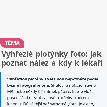
TÉMA
Vyhřezlé plotýnky foto: jak
poznat nález a kdy k lékaři
Vyhřezlou ploténku většinou nepoznáte podle
běžné fotografie těla.
Skutečně ji ukáže hlavně
MRI nebo někdy CT snímek páteře, kde je vidět
posun části meziobratlové ploténky směrem
k nervu. Důležitější než samotné „foto“ je ale to,