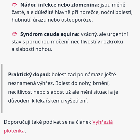
Nádor, infekce nebo zlomenina:
jsou méně
časté, ale důležité hlavně při horečce, noční bolesti,
hubnutí, úrazu nebo osteoporóze.
Syndrom cauda equina:
vzácný, ale urgentní
stav s poruchou močení, necitlivostí v rozkroku
a slabostí nohou.
Praktický dopad:
bolest zad po námaze ještě
neznamená výhřez. Bolest do nohy, brnění,
necitlivost nebo slabost už ale mění situaci a je
důvodem k lékařskému vyšetření.
Doporučuji také podívat se na článek
Vyhřezlá
ploténka
.