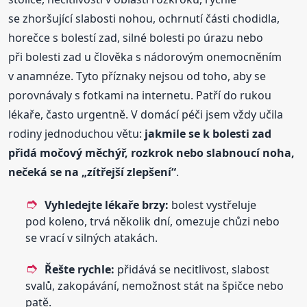
se zhoršující slabosti nohou, ochrnutí části chodidla,
horečce s bolestí zad, silné bolesti po úrazu nebo
při bolesti zad u člověka s nádorovým onemocněním
v anamnéze. Tyto příznaky nejsou od toho, aby se
porovnávaly s fotkami na internetu. Patří do rukou
lékaře, často urgentně. V domácí péči jsem vždy učila
rodiny jednoduchou větu:
jakmile se k bolesti zad
přidá močový měchýř, rozkrok nebo slabnoucí noha,
nečeká se na „zítřejší zlepšení“
.
Vyhledejte lékaře brzy:
bolest vystřeluje
pod koleno, trvá několik dní, omezuje chůzi nebo
se vrací v silných atakách.
Řešte rychle:
přidává se necitlivost, slabost
svalů, zakopávání, nemožnost stát na špičce nebo
patě.