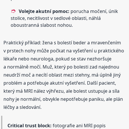
Volejte akutní pomoc:
porucha močení, únik
stolice, necitlivost v sedlové oblasti, náhlá
oboustranná slabost nohou.
Praktický příklad: žena s bolestí beder a mravenčením
v prstech nohy může počkat na vyšetření u praktického
lékaře nebo neurologa, pokud se stav nezhoršuje
a normálně močí. Muž, který po bolesti zad najednou
neudrží moč a necítí oblast mezi stehny, má úplně jiný
problém a potřebuje akutní vyšetření. Další pacient,
který má MRI nález výhřezu, ale bolest ustupuje a síla
nohy je normální, obvykle nepotřebuje paniku, ale plán
léčby a sledování.
Critical trust block:
fotografie ani MRI popis