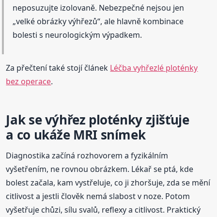
neposuzujte izolovaně. Nebezpečné nejsou jen
„velké obrázky výhřezů“, ale hlavně kombinace
bolesti s neurologickým výpadkem.
Za přečtení také stojí článek
Léčba vyhřezlé ploténky
bez operace
.
Jak se výhřez ploténky zjišťuje
a co ukáže MRI snímek
Diagnostika začíná rozhovorem a fyzikálním
vyšetřením, ne rovnou obrázkem. Lékař se ptá, kde
bolest začala, kam vystřeluje, co ji zhoršuje, zda se mění
citlivost a jestli člověk nemá slabost v noze. Potom
vyšetřuje chůzi, sílu svalů, reflexy a citlivost. Praktický