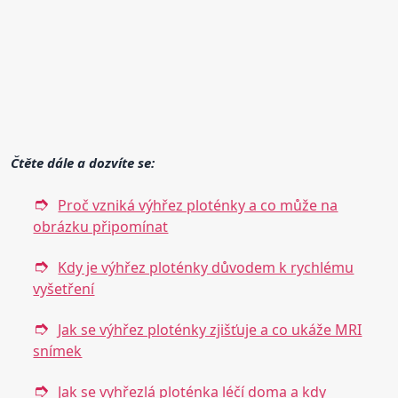
Čtěte dále a dozvíte se:
Proč vzniká výhřez ploténky a co může na
obrázku připomínat
Kdy je výhřez ploténky důvodem k rychlému
vyšetření
Jak se výhřez ploténky zjišťuje a co ukáže MRI
snímek
Jak se vyhřezlá ploténka léčí doma a kdy