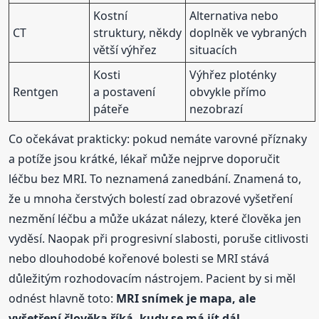
Kostní
Alternativa nebo
CT
struktury, někdy
doplněk ve vybraných
větší výhřez
situacích
Kosti
Výhřez ploténky
Rentgen
a postavení
obvykle přímo
páteře
nezobrazí
Co očekávat prakticky: pokud nemáte varovné příznaky
a potíže jsou krátké, lékař může nejprve doporučit
léčbu bez MRI. To neznamená zanedbání. Znamená to,
že u mnoha čerstvých bolestí zad obrazové vyšetření
nezmění léčbu a může ukázat nálezy, které člověka jen
vyděsí. Naopak při progresivní slabosti, poruše citlivosti
nebo dlouhodobé kořenové bolesti se MRI stává
důležitým rozhodovacím nástrojem. Pacient by si měl
odnést hlavně toto:
MRI snímek je mapa, ale
vyšetření člověka říká, kudy se má jít dál
.