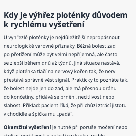
Kdy je výhřez ploténky důvodem
k rychlému vyšetření
U vyhřezlé ploténky je nejdůležitější nepropásnout
neurologické varovné příznaky. Běžná bolest zad
po přetížení může být velmi nepříjemná, ale často
se zlepší během dnů až týdnů. Jiná situace nastává,
když ploténka tlačí na nervový kořen tak, že nerv
přestává správně vést signál. Prakticky to poznáte tak,
že bolest nejde jen do zad, ale má přesnou dráhu
do končetiny, přidává se brnění, necitlivost nebo
slabost. Příklad: pacient říká, že při chůzi ztrácí jistotu
v chodidle a špička mu „padá“.
Okamžité vyšetření
je nutné při poruše močení nebo
stolice, necitlivosti v oblasti rozkroku, rychle