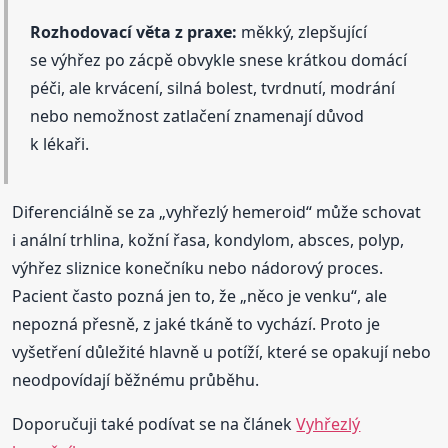
Rozhodovací věta z praxe:
měkký, zlepšující
se výhřez po zácpě obvykle snese krátkou domácí
péči, ale krvácení, silná bolest, tvrdnutí, modrání
nebo nemožnost zatlačení znamenají důvod
k lékaři.
Diferenciálně se za „vyhřezlý hemeroid“ může schovat
i anální trhlina, kožní řasa, kondylom, absces, polyp,
výhřez sliznice konečníku nebo nádorový proces.
Pacient často pozná jen to, že „něco je venku“, ale
nepozná přesně, z jaké tkáně to vychází. Proto je
vyšetření důležité hlavně u potíží, které se opakují nebo
neodpovídají běžnému průběhu.
Doporučuji také podívat se na článek
Vyhřezlý