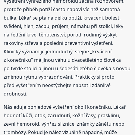
Vyšetření vyhřezlého hemoroidu začíná rozhovorem,
protože příběh potíží často napoví víc než samotná
bulka. Lékař se ptá na délku obtíží, krvácení, bolest,
svědění, hlen, zácpu, průjem, námahu při stolici, léky
na ředění krve, těhotenství, porod, rodinný výskyt
rakoviny střeva a poslední preventivní vyšetření.
Klinický význam je jednoduchý: stejné „krvácení
z konečníku“ má jinou váhu u dvacetiletého člověka
po tvrdé stolici a jinou u šedesátiletého člověka s novou
změnou rytmu vyprazdňování. Prakticky si proto
před vyšetřením neostýchejte napsat i zdánlivé
drobnosti.
Následuje pohledové vyšetření okolí konečníku. Lékař
hodnotí kůži, otok, zarudnutí, kožní řasy, prasklinu,
zevní hemoroid, výhřez sliznice, známky zánětu nebo
trombózy. Pokud je nález vizuálně nápadný, může