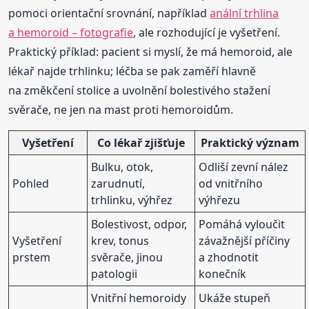
pomoci orientační srovnání, například
anální trhlina
a hemoroid – fotografie
, ale rozhodující je vyšetření.
Praktický příklad: pacient si myslí, že má hemoroid, ale
lékař najde trhlinku; léčba se pak zaměří hlavně
na změkčení stolice a uvolnění bolestivého stažení
svěrače, ne jen na mast proti hemoroidům.
Vyšetření
Co lékař zjišťuje
Praktický význam
Bulku, otok,
Odliší zevní nález
Pohled
zarudnutí,
od vnitřního
trhlinku, výhřez
výhřezu
Bolestivost, odpor,
Pomáhá vyloučit
Vyšetření
krev, tonus
závažnější příčiny
prstem
svěrače, jinou
a zhodnotit
patologii
konečník
Vnitřní hemoroidy
Ukáže stupeň