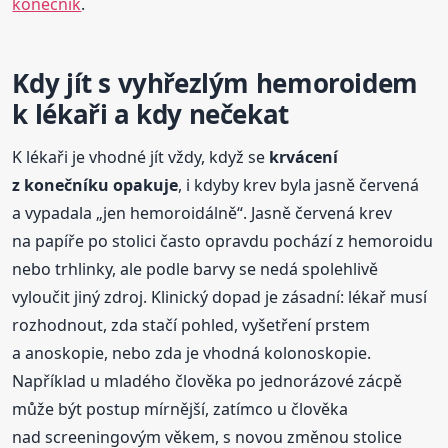
konečník
.
Kdy jít s vyhřezlým hemoroidem
k lékaři a kdy nečekat
K lékaři je vhodné jít vždy, když se
krvácení
z konečníku opakuje
, i kdyby krev byla jasně červená
a vypadala „jen hemoroidálně“. Jasně červená krev
na papíře po stolici často opravdu pochází z hemoroidu
nebo trhlinky, ale podle barvy se nedá spolehlivě
vyloučit jiný zdroj. Klinický dopad je zásadní: lékař musí
rozhodnout, zda stačí pohled, vyšetření prstem
a anoskopie, nebo zda je vhodná kolonoskopie.
Například u mladého člověka po jednorázové zácpě
může být postup mírnější, zatímco u člověka
nad screeningovým věkem, s novou změnou stolice