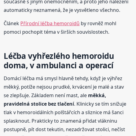
současně s jiným onemocněním, a proto jeho nalezení
automaticky neznamená, že je vysvětleno všechno.
Článek
Přírodní léčba hemoroidů
by rovněž mohl
pomoci pochopit téma v širších souvislostech.
Léčba vyhřezlého hemoroidu
doma, v ambulanci a operací
Domácí léčba má smysl hlavně tehdy, když je výhřez
měkký, potíže nejsou prudké, krvácení je malé a stav
se zlepšuje. Základem není mast, ale
měkká,
pravidelná stolice bez tlačení
. Klinicky se tím snižuje
tlak v hemoroidálních polštářcích a sliznice má šanci
splasknout. Prakticky to znamená přidat vlákninu
postupně, pít dost tekutin, nezadržovat stolici, nečíst