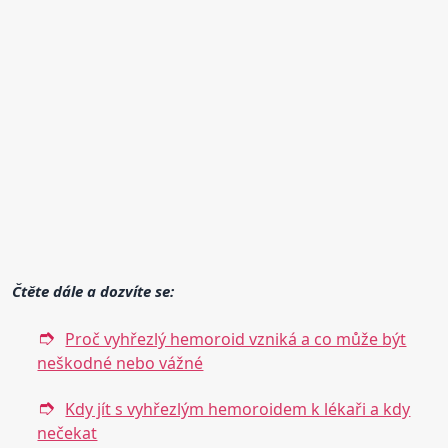
Čtěte dále a dozvíte se:
Proč vyhřezlý hemoroid vzniká a co může být
neškodné nebo vážné
Kdy jít s vyhřezlým hemoroidem k lékaři a kdy
nečekat