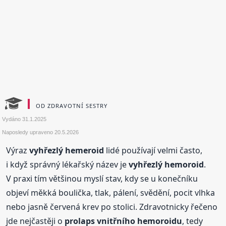
OD ZDRAVOTNÍ SESTRY
Vydáno
31.1.2025
Naposledy upraveno
20.5.2026
Výraz
vyhřezlý hemeroid
lidé používají velmi často,
i když správný lékařský název je
vyhřezlý hemoroid
.
V praxi tím většinou myslí stav, kdy se u konečníku
objeví měkká boulička, tlak, pálení, svědění, pocit vlhka
nebo jasně červená krev po stolici. Zdravotnicky řečeno
jde nejčastěji o
prolaps vnitřního hemoroidu
, tedy