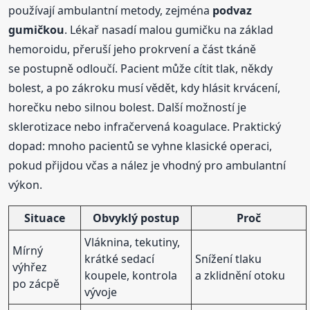
používají ambulantní metody, zejména
podvaz
gumičkou
. Lékař nasadí malou gumičku na základ
hemoroidu, přeruší jeho prokrvení a část tkáně
se postupně odloučí. Pacient může cítit tlak, někdy
bolest, a po zákroku musí vědět, kdy hlásit krvácení,
horečku nebo silnou bolest. Další možností je
sklerotizace nebo infračervená koagulace. Praktický
dopad: mnoho pacientů se vyhne klasické operaci,
pokud přijdou včas a nález je vhodný pro ambulantní
výkon.
Situace
Obvyklý postup
Proč
Vláknina, tekutiny,
Mírný
krátké sedací
Snížení tlaku
výhřez
koupele, kontrola
a zklidnění otoku
po zácpě
vývoje