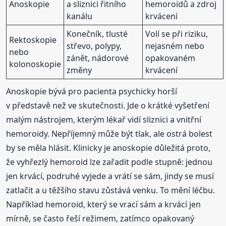
Anoskopie
a sliznici řitního
hemoroidů a zdroj
kanálu
krvácení
Konečník, tlusté
Volí se při riziku,
Rektoskopie
střevo, polypy,
nejasném nebo
nebo
zánět, nádorové
opakovaném
kolonoskopie
změny
krvácení
Anoskopie bývá pro pacienta psychicky horší
v představě než ve skutečnosti. Jde o krátké vyšetření
malým nástrojem, kterým lékař vidí sliznici a vnitřní
hemoroidy. Nepříjemný může být tlak, ale ostrá bolest
by se měla hlásit. Klinicky je anoskopie důležitá proto,
že vyhřezlý hemoroid lze zařadit podle stupně: jednou
jen krvácí, podruhé vyjede a vrátí se sám, jindy se musí
zatlačit a u těžšího stavu zůstává venku. To mění léčbu.
Například hemoroid, který se vrací sám a krvácí jen
mírně, se často řeší režimem, zatímco opakovaný