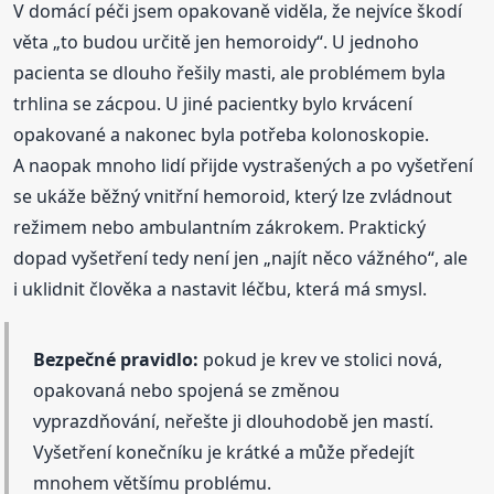
V domácí péči jsem opakovaně viděla, že nejvíce škodí
věta „to budou určitě jen hemoroidy“. U jednoho
pacienta se dlouho řešily masti, ale problémem byla
trhlina se zácpou. U jiné pacientky bylo krvácení
opakované a nakonec byla potřeba kolonoskopie.
A naopak mnoho lidí přijde vystrašených a po vyšetření
se ukáže běžný vnitřní hemoroid, který lze zvládnout
režimem nebo ambulantním zákrokem. Praktický
dopad vyšetření tedy není jen „najít něco vážného“, ale
i uklidnit člověka a nastavit léčbu, která má smysl.
Bezpečné pravidlo:
pokud je krev ve stolici nová,
opakovaná nebo spojená se změnou
vyprazdňování, neřešte ji dlouhodobě jen mastí.
Vyšetření konečníku je krátké a může předejít
mnohem většímu problému.