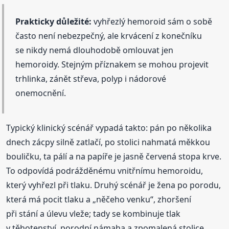
Prakticky důležité:
vyhřezlý hemoroid sám o sobě
často není nebezpečný, ale krvácení z konečníku
se nikdy nemá dlouhodobě omlouvat jen
hemoroidy. Stejným příznakem se mohou projevit
trhlinka, zánět střeva, polyp i nádorové
onemocnění.
Typický klinický scénář vypadá takto: pán po několika
dnech zácpy silně zatlačí, po stolici nahmatá měkkou
bouličku, ta pálí a na papíře je jasně červená stopa krve.
To odpovídá podrážděnému vnitřnímu hemoroidu,
který vyhřezl při tlaku. Druhý scénář je žena po porodu,
která má pocit tlaku a „něčeho venku“, zhoršení
při stání a úlevu vleže; tady se kombinuje tlak
v těhotenství, porodní námaha a zpomalená stolice.