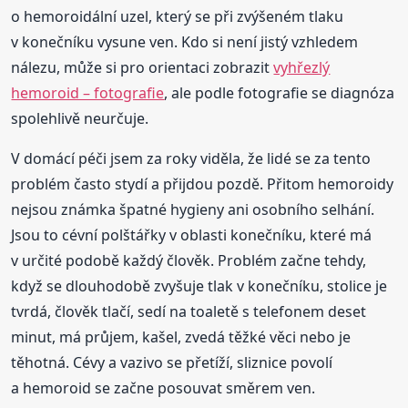
o hemoroidální uzel, který se při zvýšeném tlaku
v konečníku vysune ven. Kdo si není jistý vzhledem
nálezu, může si pro orientaci zobrazit
vyhřezlý
hemoroid – fotografie
, ale podle fotografie se diagnóza
spolehlivě neurčuje.
V domácí péči jsem za roky viděla, že lidé se za tento
problém často stydí a přijdou pozdě. Přitom hemoroidy
nejsou známka špatné hygieny ani osobního selhání.
Jsou to cévní polštářky v oblasti konečníku, které má
v určité podobě každý člověk. Problém začne tehdy,
když se dlouhodobě zvyšuje tlak v konečníku, stolice je
tvrdá, člověk tlačí, sedí na toaletě s telefonem deset
minut, má průjem, kašel, zvedá těžké věci nebo je
těhotná. Cévy a vazivo se přetíží, sliznice povolí
a hemoroid se začne posouvat směrem ven.