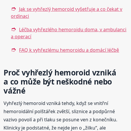
Jak se vyhřezlý hemoroid vyšetřuje a co čekat v
ordinaci
Léčba vyhřezlého hemoroidu doma, v ambulanci
a operací
FAQ k vyhřezlému hemoroidu a domácí léčbě
Proč vyhřezlý hemoroid vzniká
a co může být neškodné nebo
vážné
Vyhřezlý hemoroid vzniká tehdy, když se vnitřní
hemoroidální polštářek zvětší, sliznice a podpůrné
vazivo povolí a při tlaku se posune ven z konečníku.
Klinicky je podstatné, že nejde jen o „žilku“, ale