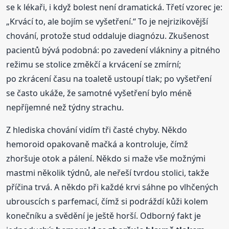
se k lékaři, i když bolest není dramatická. Třetí vzorec je:
„Krvácí to, ale bojím se vyšetření.“ To je nejrizikovější
chování, protože stud oddaluje diagnózu. Zkušenost
pacientů bývá podobná: po zavedení vlákniny a pitného
režimu se stolice změkčí a krvácení se zmírní;
po zkrácení času na toaletě ustoupí tlak; po vyšetření
se často ukáže, že samotné vyšetření bylo méně
nepříjemné než týdny strachu.
Z hlediska chování vidím tři časté chyby. Někdo
hemoroid opakovaně mačká a kontroluje, čímž
zhoršuje otok a pálení. Někdo si maže vše možnými
mastmi několik týdnů, ale neřeší tvrdou stolici, takže
příčina trvá. A někdo při každé krvi sáhne po vlhčených
ubrouscích s parfemací, čímž si podráždí kůži kolem
konečníku a svědění je ještě horší. Odborný fakt je