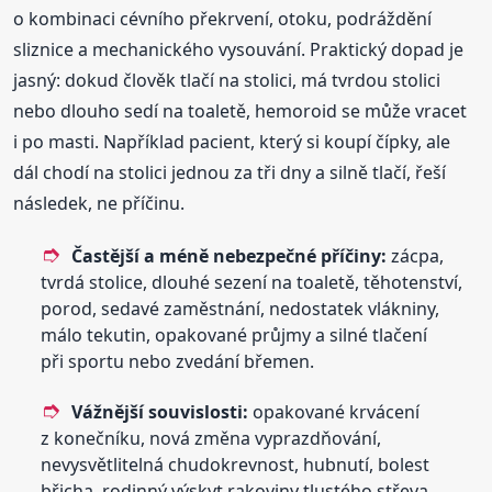
o kombinaci cévního překrvení, otoku, podráždění
sliznice a mechanického vysouvání. Praktický dopad je
jasný: dokud člověk tlačí na stolici, má tvrdou stolici
nebo dlouho sedí na toaletě, hemoroid se může vracet
i po masti. Například pacient, který si koupí čípky, ale
dál chodí na stolici jednou za tři dny a silně tlačí, řeší
následek, ne příčinu.
Častější a méně nebezpečné příčiny:
zácpa,
tvrdá stolice, dlouhé sezení na toaletě, těhotenství,
porod, sedavé zaměstnání, nedostatek vlákniny,
málo tekutin, opakované průjmy a silné tlačení
při sportu nebo zvedání břemen.
Vážnější souvislosti:
opakované krvácení
z konečníku, nová změna vyprazdňování,
nevysvětlitelná chudokrevnost, hubnutí, bolest
břicha, rodinný výskyt rakoviny tlustého střeva,