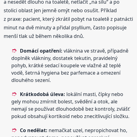
a nesedět dlouho na toaletě, netlačit „na sílu“ a po
stolici oblast jen jemně omýt nebo osušit. Příklad
z praxe: pacient, který zkrátil pobyt na toaletě z patnácti
minut na dvě minuty a přidal psyllium, často popisuje
menší tlak už během několika dnů.
Domácí opatření:
vláknina ve stravě, případně
doplněk vlákniny, dostatek tekutin, pravidelný
pohyb, krátké sedací koupele ve vlažné až teplé
vodě, šetrná hygiena bez parfemace a omezení
dlouhého sezení.
Krátkodobá úleva:
lokální masti, čípky nebo
gely mohou zmírnit bolest, svědění a otok, ale
nemají se používat dlouhodobě bez kontroly, zvlášť
pokud obsahují kortikoid nebo znecitlivující složku.
Co nedělat:
nemačkat uzel, nepropichovat ho,