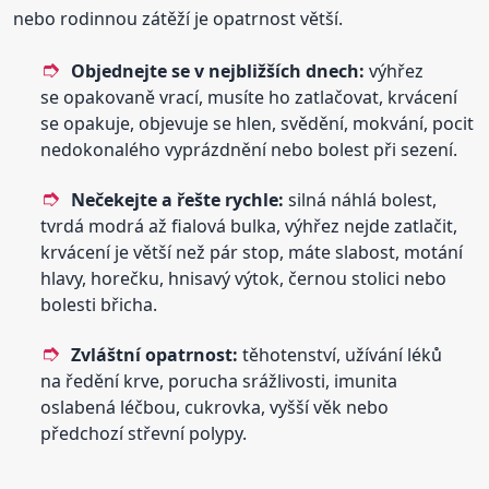
nebo rodinnou zátěží je opatrnost větší.
Objednejte se v nejbližších dnech:
výhřez
se opakovaně vrací, musíte ho zatlačovat, krvácení
se opakuje, objevuje se hlen, svědění, mokvání, pocit
nedokonalého vyprázdnění nebo bolest při sezení.
Nečekejte a řešte rychle:
silná náhlá bolest,
tvrdá modrá až fialová bulka, výhřez nejde zatlačit,
krvácení je větší než pár stop, máte slabost, motání
hlavy, horečku, hnisavý výtok, černou stolici nebo
bolesti břicha.
Zvláštní opatrnost:
těhotenství, užívání léků
na ředění krve, porucha srážlivosti, imunita
oslabená léčbou, cukrovka, vyšší věk nebo
předchozí střevní polypy.