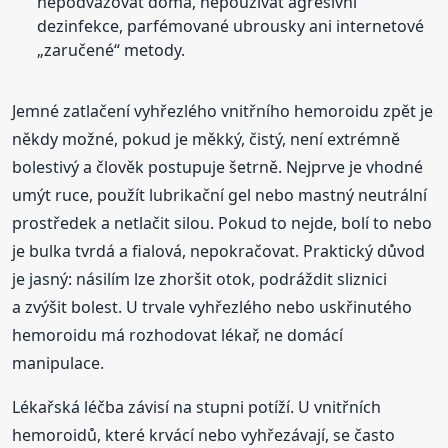
nepodvazovat doma, nepoužívat agresivní
dezinfekce, parfémované ubrousky ani internetové
„zaručené“ metody.
Jemné zatlačení vyhřezlého vnitřního hemoroidu zpět je
někdy možné, pokud je měkký, čistý, není extrémně
bolestivý a člověk postupuje šetrně. Nejprve je vhodné
umýt ruce, použít lubrikační gel nebo mastný neutrální
prostředek a netlačit silou. Pokud to nejde, bolí to nebo
je bulka tvrdá a fialová, nepokračovat. Praktický důvod
je jasný: násilím lze zhoršit otok, podráždit sliznici
a zvýšit bolest. U trvale vyhřezlého nebo uskřinutého
hemoroidu má rozhodovat lékař, ne domácí
manipulace.
Lékařská léčba závisí na stupni potíží. U vnitřních
hemoroidů, které krvácí nebo vyhřezávají, se často