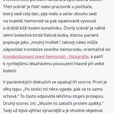
Třetí scénář je řidič nebo pracovník u počítače,
který sedí celý den, pije málo a večer dlouho sedí
na toaletě; hemoroid se pak opakovaně vysouvá
a dráždí kůži kolem konečníku. Čtvrtý scénář je náhlá
velmi bolestivá tvrdá fialová bulka, kterou pacient
popisuje jako „modrý hrášek“; takový nález může
odpovídat trombóze zevního hemoroidu, orientačně viz
trombotizovaný zevní hemoroid – fotografie
, a patří
k rychlejšímu lékařskému posouzení hlavně při velké
bolesti.
V pacientských diskuzích se opakují tři vzorce. První je
věta typu: „Po stolici mi něco vyjede, pak se to samo
schová.“ To často odpovídá lehčímu stupni prolapsu.
Druhý vzorec zní: „Musím to zatlačit prstem zpátky.“
Tady už bývá výhřez výraznější a je vhodné objednat