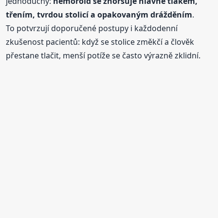
jednoduchý:
hemoroid se zhoršuje hlavně tlakem,
třením, tvrdou stolicí a opakovaným drážděním
.
To potvrzují doporučené postupy i každodenní
zkušenost pacientů: když se stolice změkčí a člověk
přestane tlačit, menší potíže se často výrazně zklidní.