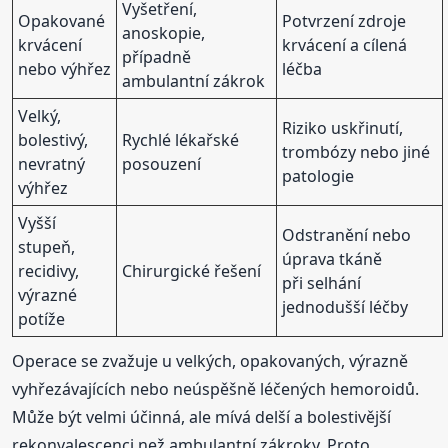
Vyšetření,
Opakované
Potvrzení zdroje
anoskopie,
krvácení
krvácení a cílená
případně
nebo výhřez
léčba
ambulantní zákrok
Velký,
Riziko uskřinutí,
bolestivý,
Rychlé lékařské
trombózy nebo jiné
nevratný
posouzení
patologie
výhřez
Vyšší
Odstranění nebo
stupeň,
úprava tkáně
recidivy,
Chirurgické řešení
při selhání
výrazné
jednodušší léčby
potíže
Operace se zvažuje u velkých, opakovaných, výrazně
vyhřezávajících nebo neúspěšně léčených hemoroidů.
Může být velmi účinná, ale mívá delší a bolestivější
rekonvalescenci než ambulantní zákroky. Proto