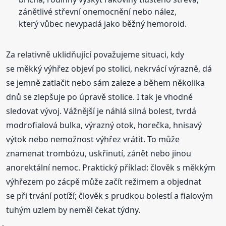
zánětlivé střevní onemocnění nebo nález,
který vůbec nevypadá jako běžný hemoroid.
Za relativně uklidňující považujeme situaci, kdy
se měkký výhřez objeví po stolici, nekrvácí výrazně, dá
se jemně zatlačit nebo sám zaleze a během několika
dnů se zlepšuje po úpravě stolice. I tak je vhodné
sledovat vývoj. Vážnější je náhlá silná bolest, tvrdá
modrofialová bulka, výrazný otok, horečka, hnisavý
výtok nebo nemožnost výhřez vrátit. To může
znamenat trombózu, uskřinutí, zánět nebo jinou
anorektální nemoc. Praktický příklad: člověk s měkkým
výhřezem po zácpě může začít režimem a objednat
se při trvání potíží; člověk s prudkou bolestí a fialovým
tuhým uzlem by neměl čekat týdny.