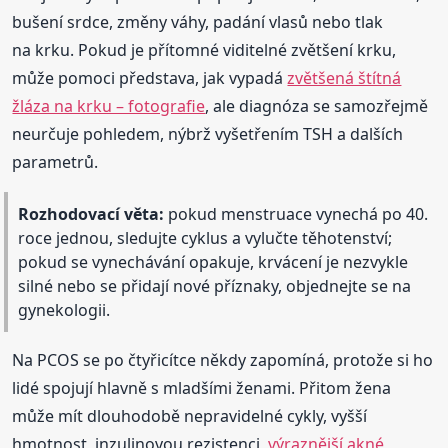
bušení srdce, změny váhy, padání vlasů nebo tlak
na krku. Pokud je přítomné viditelné zvětšení krku,
může pomoci představa, jak vypadá
zvětšená štítná
žláza na krku – fotografie
, ale diagnóza se samozřejmě
neurčuje pohledem, nýbrž vyšetřením TSH a dalších
parametrů.
Rozhodovací věta:
pokud menstruace vynechá po 40.
roce jednou, sledujte cyklus a vylučte těhotenství;
pokud se vynechávání opakuje, krvácení je nezvykle
silné nebo se přidají nové příznaky, objednejte se na
gynekologii.
Na PCOS se po čtyřicítce někdy zapomíná, protože si ho
lidé spojují hlavně s mladšími ženami. Přitom žena
může mít dlouhodobě nepravidelné cykly, vyšší
hmotnost, inzulinovou rezistenci,
výraznější akné