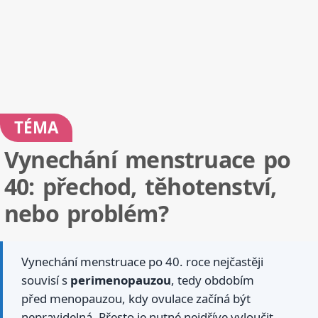
TÉMA
Vynechání menstruace po
40: přechod, těhotenství,
nebo problém?
Vynechání menstruace po 40. roce nejčastěji
souvisí s
perimenopauzou
, tedy obdobím
před menopauzou, kdy ovulace začíná být
nepravidelná. Přesto je nutné nejdříve vyloučit