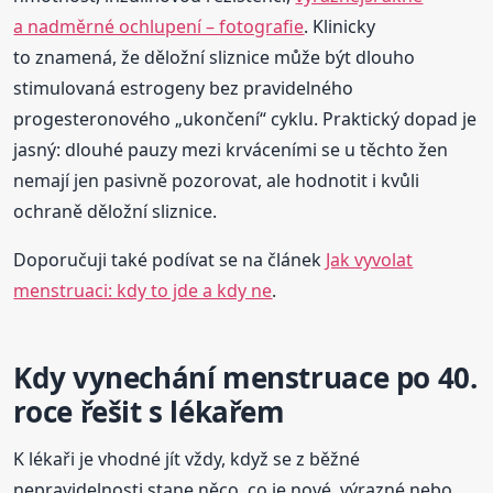
a nadměrné ochlupení – fotografie
. Klinicky
to znamená, že děložní sliznice může být dlouho
stimulovaná estrogeny bez pravidelného
progesteronového „ukončení“ cyklu. Praktický dopad je
jasný: dlouhé pauzy mezi krváceními se u těchto žen
nemají jen pasivně pozorovat, ale hodnotit i kvůli
ochraně děložní sliznice.
Doporučuji také podívat se na článek
Jak vyvolat
menstruaci: kdy to jde a kdy ne
.
Kdy vynechání menstruace po 40.
roce řešit s lékařem
K lékaři je vhodné jít vždy, když se z běžné
nepravidelnosti stane něco, co je nové, výrazné nebo