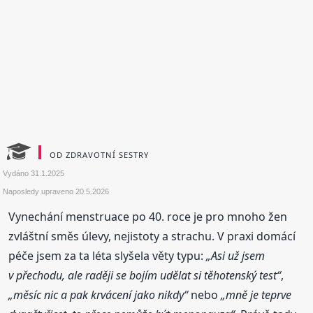
OD ZDRAVOTNÍ SESTRY
Vydáno
31.1.2025
Naposledy upraveno
20.5.2026
Vynechání menstruace po 40. roce je pro mnoho žen
zvláštní směs úlevy, nejistoty a strachu. V praxi domácí
péče jsem za ta léta slyšela věty typu:
„Asi už jsem
v přechodu, ale raději se bojím udělat si těhotenský test“
,
„měsíc nic a pak krvácení jako nikdy“
nebo
„mně je teprve