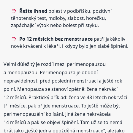
Řešte ihned
bolest v podbřišku, pozitivní
těhotenský test, mdloby, slabost, horečku,
zapáchající výtok nebo bolest při styku.
Po 12 měsících bez menstruace
patří jakékoliv
nové krvácení k lékaři, i kdyby bylo jen slabé špinění.
Velmi důležitý je rozdíl mezi perimenopauzou
a menopauzou. Perimenopauza je období
nepravidelnosti před poslední menstruací a ještě rok
po ní. Menopauza se stanoví zpětně: žena nekrvácí
12 měsíců. Praktický příklad: žena ve 48 letech nekrvácí
tři měsíce, pak přijde menstruace. To ještě může být
perimenopauzální kolísání. Jiná žena nekrvácela
14 měsíců a pak se objeví špinění. Tam už se to nemá
brát jako „ještě jedna opožděná menstruace“, ale jako