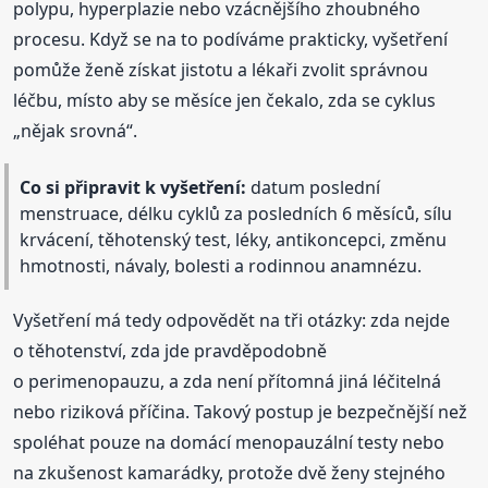
polypu, hyperplazie nebo vzácnějšího zhoubného
procesu. Když se na to podíváme prakticky, vyšetření
pomůže ženě získat jistotu a lékaři zvolit správnou
léčbu, místo aby se měsíce jen čekalo, zda se cyklus
„nějak srovná“.
Co si připravit k vyšetření:
datum poslední
menstruace, délku cyklů za posledních 6 měsíců, sílu
krvácení, těhotenský test, léky, antikoncepci, změnu
hmotnosti, návaly, bolesti a rodinnou anamnézu.
Vyšetření má tedy odpovědět na tři otázky: zda nejde
o těhotenství, zda jde pravděpodobně
o perimenopauzu, a zda není přítomná jiná léčitelná
nebo riziková příčina. Takový postup je bezpečnější než
spoléhat pouze na domácí menopauzální testy nebo
na zkušenost kamarádky, protože dvě ženy stejného