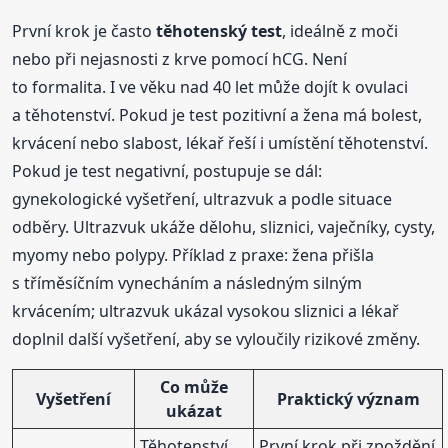
První krok je často
těhotenský test
, ideálně z moči
nebo při nejasnosti z krve pomocí hCG. Není
to formalita. I ve věku nad 40 let může dojít k ovulaci
a těhotenství. Pokud je test pozitivní a žena má bolest,
krvácení nebo slabost, lékař řeší i umístění těhotenství.
Pokud je test negativní, postupuje se dál:
gynekologické vyšetření, ultrazvuk a podle situace
odběry. Ultrazvuk ukáže dělohu, sliznici, vaječníky, cysty,
myomy nebo polypy. Příklad z praxe: žena přišla
s tříměsíčním vynecháním a následným silným
krvácením; ultrazvuk ukázal vysokou sliznici a lékař
doplnil další vyšetření, aby se vyloučily rizikové změny.
Co může
Vyšetření
Praktický význam
ukázat
Těhotenství
První krok při zpoždění