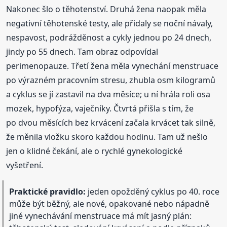
Nakonec šlo o těhotenství. Druhá žena naopak měla
negativní těhotenské testy, ale přidaly se noční návaly,
nespavost, podrážděnost a cykly jednou po 24 dnech,
jindy po 55 dnech. Tam obraz odpovídal
perimenopauze. Třetí žena měla vynechání menstruace
po výrazném pracovním stresu, zhubla osm kilogramů
a cyklus se jí zastavil na dva měsíce; u ní hrála roli osa
mozek, hypofýza, vaječníky. Čtvrtá přišla s tím, že
po dvou měsících bez krvácení začala krvácet tak silně,
že měnila vložku skoro každou hodinu. Tam už nešlo
jen o klidné čekání, ale o rychlé gynekologické
vyšetření.
Praktické pravidlo:
jeden opožděný cyklus po 40. roce
může být běžný, ale nové, opakované nebo nápadně
jiné vynechávání menstruace má mít jasný plán: