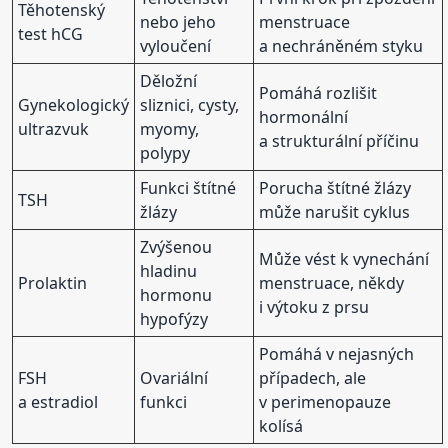
Těhotenský
nebo jeho
menstruace
test hCG
vyloučení
a nechráněném styku
Děložní
Pomáhá rozlišit
Gynekologický
sliznici, cysty,
hormonální
ultrazvuk
myomy,
a strukturální příčinu
polypy
Funkci štítné
Porucha štítné žlázy
TSH
žlázy
může narušit cyklus
Zvýšenou
Může vést k vynechání
hladinu
Prolaktin
menstruace, někdy
hormonu
i výtoku z prsu
hypofýzy
Pomáhá v nejasných
FSH
Ovariální
případech, ale
a estradiol
funkci
v perimenopauze
kolísá