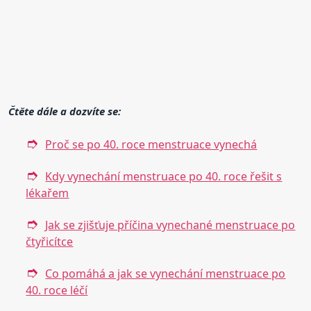
Čtěte dále a dozvíte se:
Proč se po 40. roce menstruace vynechá
Kdy vynechání menstruace po 40. roce řešit s
lékařem
Jak se zjišťuje příčina vynechané menstruace po
čtyřicítce
Co pomáhá a jak se vynechání menstruace po
40. roce léčí