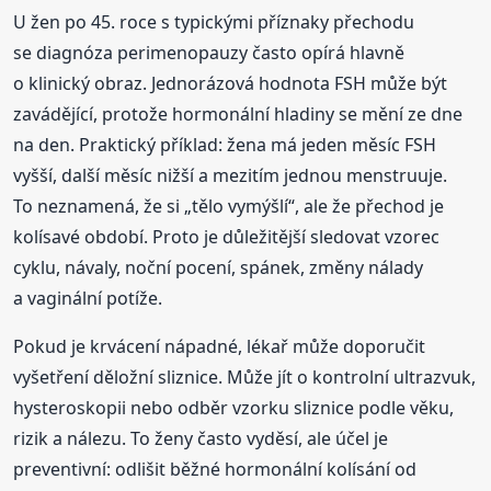
U žen po 45. roce s typickými příznaky přechodu
se diagnóza perimenopauzy často opírá hlavně
o klinický obraz. Jednorázová hodnota FSH může být
zavádějící, protože hormonální hladiny se mění ze dne
na den. Praktický příklad: žena má jeden měsíc FSH
vyšší, další měsíc nižší a mezitím jednou menstruuje.
To neznamená, že si „tělo vymýšlí“, ale že přechod je
kolísavé období. Proto je důležitější sledovat vzorec
cyklu, návaly, noční pocení, spánek, změny nálady
a vaginální potíže.
Pokud je krvácení nápadné, lékař může doporučit
vyšetření děložní sliznice. Může jít o kontrolní ultrazvuk,
hysteroskopii nebo odběr vzorku sliznice podle věku,
rizik a nálezu. To ženy často vyděsí, ale účel je
preventivní: odlišit běžné hormonální kolísání od