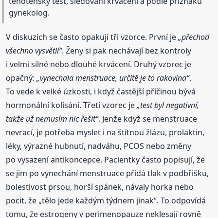
těhotenský test, sledování krvácení a podle příznaků
gynekolog.
V diskuzích se často opakují tři vzorce. První je
„přechod
všechno vysvětlí“
. Ženy si pak nechávají bez kontroly
i velmi silné nebo dlouhé krvácení. Druhý vzorec je
opačný:
„vynechala menstruace, určitě je to rakovina“
.
To vede k velké úzkosti, i když častější příčinou bývá
hormonální kolísání. Třetí vzorec je
„test byl negativní,
takže už nemusím nic řešit“
. Jenže když se menstruace
nevrací, je potřeba myslet i na štítnou žlázu, prolaktin,
léky, výrazné hubnutí, nadváhu, PCOS nebo změny
po vysazení antikoncepce. Pacientky často popisují, že
se jim po vynechání menstruace přidá tlak v podbřišku,
bolestivost prsou, horší spánek, návaly horka nebo
pocit, že „tělo jede každým týdnem jinak“. To odpovídá
tomu, že estrogeny v perimenopauze neklesají rovně