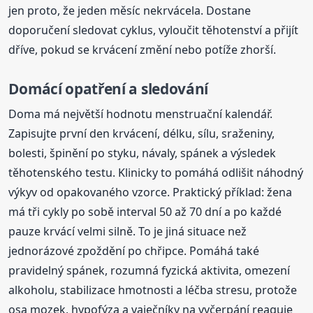
jen proto, že jeden měsíc nekrvácela. Dostane
doporučení sledovat cyklus, vyloučit těhotenství a přijít
dříve, pokud se krvácení změní nebo potíže zhorší.
Domácí opatření a sledování
Doma má největší hodnotu menstruační kalendář.
Zapisujte první den krvácení, délku, sílu, sraženiny,
bolesti, špinění po styku, návaly, spánek a výsledek
těhotenského testu. Klinicky to pomáhá odlišit náhodný
výkyv od opakovaného vzorce. Praktický příklad: žena
má tři cykly po sobě interval 50 až 70 dní a po každé
pauze krvácí velmi silně. To je jiná situace než
jednorázové zpoždění po chřipce. Pomáhá také
pravidelný spánek, rozumná fyzická aktivita, omezení
alkoholu, stabilizace hmotnosti a léčba stresu, protože
osa mozek, hypofýza a vaječníky na vyčerpání reaguje