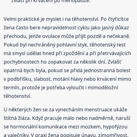
zvlášť při krvácení po menopauze.
Velmi praktické je myslet i na těhotenství. Po čtyřicítce
žena často bere nepravidelnost cyklu jako jasný důkaz
přechodu, jenže ovulace může přijít pozdě a nečekaně.
Pokud byl nechráněný pohlavní styk, těhotenský test
má smysl udělat hned při zpoždění a při přetrvávajících
pochybnostech ho zopakovat za několik dní. Zvlášť
opatrná bych byla, pokud se přidá jednostranná bolest
v podbřišku, slabost, motání hlavy nebo krvácení mimo
termín, protože je potřeba vyloučit i mimoděložní
těhotenství.
U některých žen se za vynecháním menstruace ukáže
štítná žláza. Když pracuje málo nebo nadměrně, naruší
se hormonální komunikace mezi mozkem, hypofýzou
a vaječníky. V praxi žena popisuje únavu, zimomřivost,