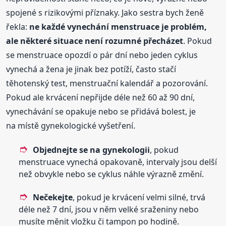
spojené s rizikovými příznaky. Jako sestra bych ženě
řekla:
ne každé vynechání menstruace je problém,
ale některé situace není rozumné přecházet
. Pokud
se menstruace opozdí o pár dní nebo jeden cyklus
vynechá a žena je jinak bez potíží, často stačí
těhotenský test, menstruační kalendář a pozorování.
Pokud ale krvácení nepřijde déle než 60 až 90 dní,
vynechávání se opakuje nebo se přidává bolest, je
na místě gynekologické vyšetření.
Objednejte se na gynekologii
, pokud
menstruace vynechá opakovaně, intervaly jsou delší
než obvykle nebo se cyklus náhle výrazně změní.
Nečekejte
, pokud je krvácení velmi silné, trvá
déle než 7 dní, jsou v něm velké sraženiny nebo
musíte měnit vložku či tampon po hodině.