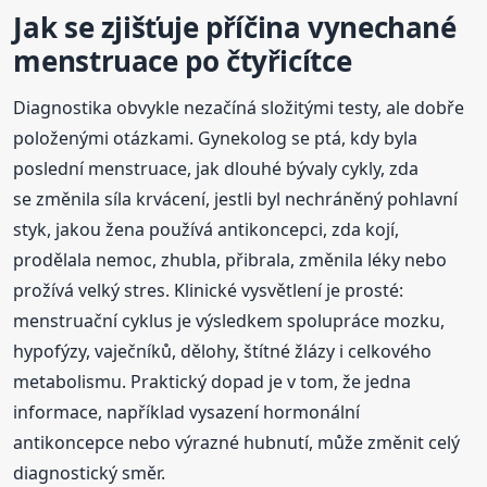
Jak se zjišťuje příčina vynechané
menstruace po čtyřicítce
Diagnostika obvykle nezačíná složitými testy, ale dobře
položenými otázkami. Gynekolog se ptá, kdy byla
poslední menstruace, jak dlouhé bývaly cykly, zda
se změnila síla krvácení, jestli byl nechráněný pohlavní
styk, jakou žena používá antikoncepci, zda kojí,
prodělala nemoc, zhubla, přibrala, změnila léky nebo
prožívá velký stres. Klinické vysvětlení je prosté:
menstruační cyklus je výsledkem spolupráce mozku,
hypofýzy, vaječníků, dělohy, štítné žlázy i celkového
metabolismu. Praktický dopad je v tom, že jedna
informace, například vysazení hormonální
antikoncepce nebo výrazné hubnutí, může změnit celý
diagnostický směr.