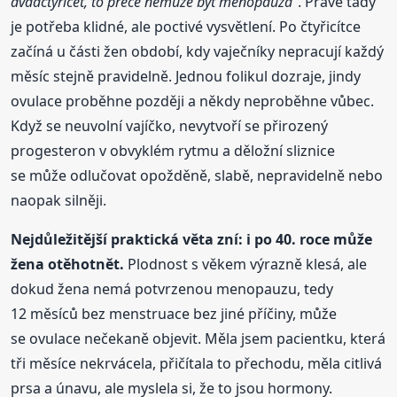
dvaačtyřicet, to přece nemůže být menopauza“
. Právě tady
je potřeba klidné, ale poctivé vysvětlení. Po čtyřicítce
začíná u části žen období, kdy vaječníky nepracují každý
měsíc stejně pravidelně. Jednou folikul dozraje, jindy
ovulace proběhne později a někdy neproběhne vůbec.
Když se neuvolní vajíčko, nevytvoří se přirozený
progesteron v obvyklém rytmu a děložní sliznice
se může odlučovat opožděně, slabě, nepravidelně nebo
naopak silněji.
Nejdůležitější praktická věta zní: i po 40. roce může
žena otěhotnět.
Plodnost s věkem výrazně klesá, ale
dokud žena nemá potvrzenou menopauzu, tedy
12 měsíců bez menstruace bez jiné příčiny, může
se ovulace nečekaně objevit. Měla jsem pacientku, která
tři měsíce nekrvácela, přičítala to přechodu, měla citlivá
prsa a únavu, ale myslela si, že to jsou hormony.