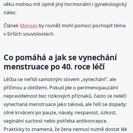
věku mohou mít úplně jiný hormonální i gynekologický
nález.
Článek
Menses
by rovněž mohl pomoci pochopit téma
v širších souvislostech.
Co pomáhá a jak se vynechání
menstruace po 40. roce léčí
Léčba se neřídí samotným slovem „vynechání“, ale
příčinou a obtížemi. Pokud jde o perimenopauzální
nepravidelnost bez rizikových příznaků, často se neléčí
vynechaná menstruace jako taková, ale řeší se dopady:
silné krvácení po pauze, návaly, nespavost, úzkost,
vaginální suchost nebo potřeba antikoncepce.
Prakticky to znamená, že žena nemusí nutně dostat lék