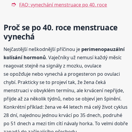
FAQ: vynechání menstruace po 40. roce
Proč se po 40. roce menstruace
vynechá
Nejčastější neškodnější příčinou je
perimenopauzální
kolísání hormonů
. Vaječníky už nemusí každý měsíc
reagovat stejně na signály z mozku, ovulace
se opožďuje nebo vynechá a progesteron po ovulaci
chybí. Prakticky se to projeví tak, že žena čeká
menstruaci v obvyklém termínu, ale krvácení nepřijde,
přijde až za několik týdnů, nebo se objeví jen špinění.
Konkrétní příklad: žena ve 44 letech má celý život cyklus
28 dní, najednou jednou krvácí po 35 dnech, podruhé
po 51 dnech a mezi tím cítí návaly horka. To velmi dobře
zapadá do začínajícího přechodu.