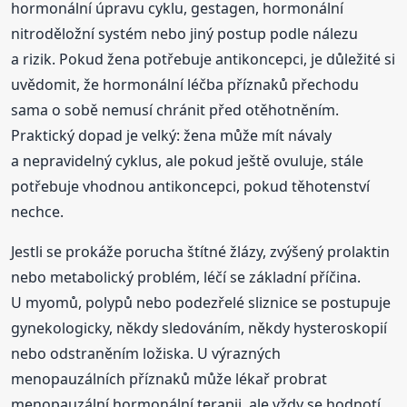
hormonální úpravu cyklu, gestagen, hormonální
nitroděložní systém nebo jiný postup podle nálezu
a rizik. Pokud žena potřebuje antikoncepci, je důležité si
uvědomit, že hormonální léčba příznaků přechodu
sama o sobě nemusí chránit před otěhotněním.
Praktický dopad je velký: žena může mít návaly
a nepravidelný cyklus, ale pokud ještě ovuluje, stále
potřebuje vhodnou antikoncepci, pokud těhotenství
nechce.
Jestli se prokáže porucha štítné žlázy, zvýšený prolaktin
nebo metabolický problém, léčí se základní příčina.
U myomů, polypů nebo podezřelé sliznice se postupuje
gynekologicky, někdy sledováním, někdy hysteroskopií
nebo odstraněním ložiska. U výrazných
menopauzálních příznaků může lékař probrat
menopauzální hormonální terapii, ale vždy se hodnotí