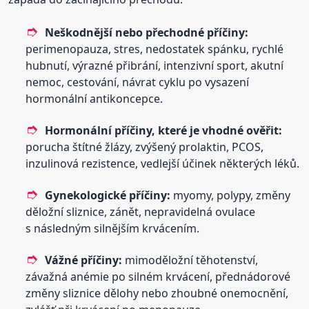
Neškodnější nebo přechodné příčiny:
perimenopauza, stres, nedostatek spánku, rychlé
hubnutí, výrazné přibrání, intenzivní sport, akutní
nemoc, cestování, návrat cyklu po vysazení
hormonální antikoncepce.
Hormonální příčiny, které je vhodné ověřit:
porucha štítné žlázy, zvýšený prolaktin, PCOS,
inzulinová rezistence, vedlejší účinek některých léků.
Gynekologické příčiny:
myomy, polypy, změny
děložní sliznice, zánět, nepravidelná ovulace
s následným silnějším krvácením.
Vážné příčiny:
mimoděložní těhotenství,
závažná anémie po silném krvácení, přednádorové
změny sliznice dělohy nebo zhoubné onemocnění,