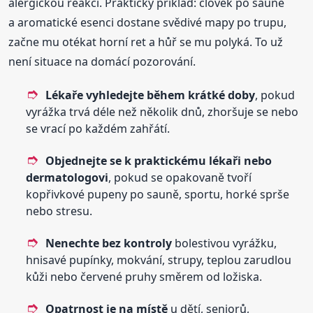
alergickou reakci. Praktický příklad: člověk po sauně
a aromatické esenci dostane svědivé mapy po trupu,
začne mu otékat horní ret a hůř se mu polyká. To už
není situace na domácí pozorování.
Lékaře vyhledejte během krátké doby
, pokud
vyrážka trvá déle než několik dnů, zhoršuje se nebo
se vrací po každém zahřátí.
Objednejte se k praktickému lékaři nebo
dermatologovi
, pokud se opakovaně tvoří
kopřivkové pupeny po sauně, sportu, horké sprše
nebo stresu.
Nenechte bez kontroly
bolestivou vyrážku,
hnisavé pupínky, mokvání, strupy, teplou zarudlou
kůži nebo červené pruhy směrem od ložiska.
Opatrnost je na místě
u dětí, seniorů,