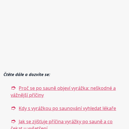
Čtěte dále a dozvíte se:
Proč se po sauně objeví vyrážka: neškodné a
vážnější příčiny
Kdy s vyrážkou po saunování vyhledat lékaře
Jak se zjišťuje příčina vyrážky po sauně a co
čekat u vyšetření