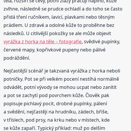
těla, rozšíří se cévy, potní žlázy pracují naplno, kůže
zvlhne, následně se prudce ochladí a do toho se často
přidá tření ručníkem, lavicí, plavkami nebo těsným
prádlem. U zdravé a odolné kůže to proběhne bez
následků. U citlivější pokožky se ale může objevit
vyrážka z horka na těle – fotografie
, svědivé pupínky,
červené mapy, kopřivkové pupeny nebo pálivé
podráždění.
Nejčastější scénář je takzvaná vyrážka z horka neboli
potničky. Pot se při velkém pocení nestíhá normálně
odvádět, potní vývody se mohou ucpat nebo zanítit
a pot se zachytí pod povrchem kůže. Člověk pak
popisuje pichlavý pocit, drobné pupínky, pálení
a svědění, nejčastěji na hrudníku, zádech, břiše,
v tříslech, pod prsy, na krku nebo v místech, kde
se kůže zapaří. Typický příklad: muž po delším