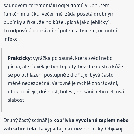
saunovém ceremoniálu odjel domů v upnutém
funkčním tričku, večer měl záda posetá drobnými
pupínky a říkal, že ho kůže „píchá jako jehličky“.
To odpovídá podráždění potem a teplem, ne nutně
infekci.
Prakticky:
vyrážka po sauně, která svědí nebo
píchá, ale člověk je bez teploty, bez dušnosti a kůže
se po ochlazení postupně zklidňuje, bývá často
méně nebezpečná. Varovné je rychlé zhoršování,
otok obličeje, dušnost, bolest, hnisání nebo celková
slabost.
Druhý častý scénář je
kopřivka vyvolaná teplem nebo
zahřátím těla
. Ta vypadá jinak než potničky. Objevují