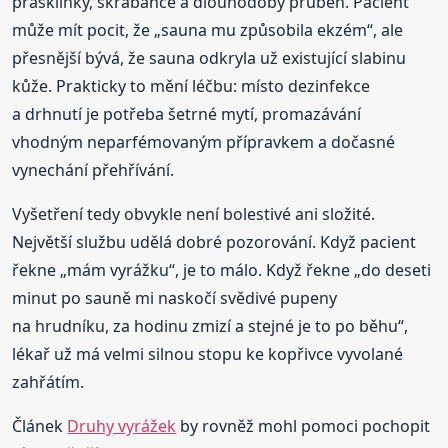
prasklinky, škrábance a dlouhodobý průběh. Pacient
může mít pocit, že „sauna mu způsobila ekzém“, ale
přesnější bývá, že sauna odkryla už existující slabinu
kůže. Prakticky to mění léčbu: místo dezinfekce
a drhnutí je potřeba šetrné mytí, promazávání
vhodným neparfémovaným přípravkem a dočasné
vynechání přehřívání.
Vyšetření tedy obvykle není bolestivé ani složité.
Největší službu udělá dobré pozorování. Když pacient
řekne „mám vyrážku“, je to málo. Když řekne „do deseti
minut po sauně mi naskočí svědivé pupeny
na hrudníku, za hodinu zmizí a stejné je to po běhu“,
lékař už má velmi silnou stopu ke kopřivce vyvolané
zahřátím.
Článek
Druhy vyrážek
by rovněž mohl pomoci pochopit