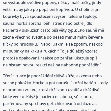
se vystouplé svědivé pupeny, někdy malé tečky, jindy
větší mapy jako po popálení kopřivou. U cholinergní
kopřivky bývá spouštěčem zvýšení tělesné teploty:
sauna, horká sprcha, běh, stres nebo ostré jídlo.
Pacienti v diskuzích často píší věty typu: „Po sauně mě
začne všechno svědit a do deseti minut mám červené
flíčky po hrudníku.“ Nebo: „Jakmile se zpotím, naskočí
mi pupínky na krku a rukách.“ To je důležitý vzorec,
protože opakovaná reakce po zahřátí ukazuje spíš
na histaminovou reakci než na náhodné podráždění.
Třetí situace je podráždění citlivé kůže, ekzému nebo
suché pokožky. Horko a pot narušují kožní bariéru, tedy
ochrannou vrstvu, která drží vodu uvnitř a dráždivé
látky venku. Když je bariéra oslabená, sůl z potu,
parfémovaný sprchový gel, chlorovaná ochlazovací
voda nebo hrubé drhnutí ručníkem vyvolají pálení