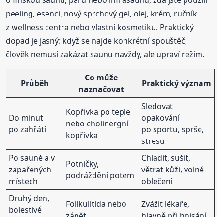
peeling, esenci, nový sprchový gel, olej, krém, ručník
z wellness centra nebo vlastní kosmetiku. Praktický
dopad je jasný: když se najde konkrétní spouštěč,
člověk nemusí zakázat saunu navždy, ale upraví režim.
Co může
Průběh
Praktický význam
naznačovat
Sledovat
Kopřivka po teple
Do minut
opakování
nebo cholinergní
po zahřátí
po sportu, sprše,
kopřivka
stresu
Po sauně a v
Chladit, sušit,
Potničky,
zapařených
větrat kůži, volné
podráždění potem
místech
oblečení
Druhý den,
Folikulitida nebo
Zvážit lékaře,
bolestivé
zánět
hlavně při hnisání