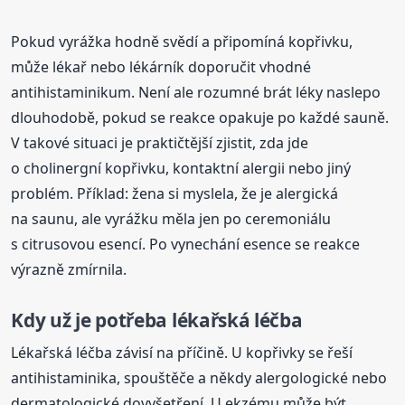
Pokud vyrážka hodně svědí a připomíná kopřivku,
může lékař nebo lékárník doporučit vhodné
antihistaminikum. Není ale rozumné brát léky naslepo
dlouhodobě, pokud se reakce opakuje po každé sauně.
V takové situaci je praktičtější zjistit, zda jde
o cholinergní kopřivku, kontaktní alergii nebo jiný
problém. Příklad: žena si myslela, že je alergická
na saunu, ale vyrážku měla jen po ceremoniálu
s citrusovou esencí. Po vynechání esence se reakce
výrazně zmírnila.
Kdy už je potřeba lékařská léčba
Lékařská léčba závisí na příčině. U kopřivky se řeší
antihistaminika, spouštěče a někdy alergologické nebo
dermatologické dovyšetření. U ekzému může být