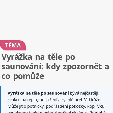
TÉMA
Vyrážka na těle po
saunování: kdy zpozornět a
co pomůže
Vyrážka na těle po saunování
bývá nejčastěji
reakce na teplo, pot, tření a rychlé přehřátí kůže.
Může jít o potničky, podráždění pokožky, kopřivku
vyvolanou teplem nebo zhoršení ekzému. Pomáhá