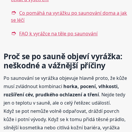
Co pomáhá na vyrážku po saunování doma a jak
se léčí
FAQ k vyrážce na těle po saunování
Proč se po sauně objeví vyrážka:
neškodné a vážnější příčiny
Po saunování se vyrážka objevuje hlavně proto, že kůže
musí zvládnout kombinaci
horka, pocení, vlhkosti,
rozšíření cév, prudkého ochlazení a tření
. Nejde tedy
jen o teplotu v sauně, ale o celý řetězec událostí.
Když se pot nemůže volně odpařovat, dráždí povrch
kůže i potní vývody. Když se k tomu přidá těsné prádlo,
silnější kosmetika nebo citlivá kožní bariéra, vyrážka