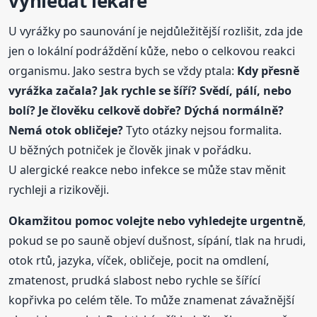
vyhledat lékaře
U vyrážky po saunování je nejdůležitější rozlišit, zda jde
jen o lokální podráždění kůže, nebo o celkovou reakci
organismu. Jako sestra bych se vždy ptala:
Kdy přesně
vyrážka začala? Jak rychle se šíří? Svědí, pálí, nebo
bolí? Je člověku celkově dobře? Dýchá normálně?
Nemá otok obličeje?
Tyto otázky nejsou formalita.
U běžných potniček je člověk jinak v pořádku.
U alergické reakce nebo infekce se může stav měnit
rychleji a rizikověji.
Okamžitou pomoc volejte nebo vyhledejte urgentně
,
pokud se po sauně objeví dušnost, sípání, tlak na hrudi,
otok rtů, jazyka, víček, obličeje, pocit na omdlení,
zmatenost, prudká slabost nebo rychle se šířící
kopřivka po celém těle. To může znamenat závažnější