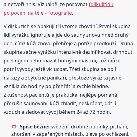
a netvoří hnis. Vizuálně lze porovnat
folikulitidu
po pocení na těle – fotografie
.
V diskuzích se opakují tři vzorce chování. První skupina
lidí vyrážku ignoruje a jde do sauny znovu hned druhý
den, čímž kůži znovu přehřeje a potíže prodlouží. Druhá
skupina začne vyrážku intenzivně dezinfikovat, drhnout
peelingem nebo mazat hutnými mastmi, což může
potní vývody ještě víc ucpat. Třetí skupina se bojí
nákazy a zbytečně panikaří, přestože vyrážka jasně
vznikla do hodiny po přehřátí a rychle bledne.
Zkušenost pacientů je praktická: nejlépe pomáhá
přerušit saunování, kůži chladit, neškrábat, dát jí
vzduch a sledovat vývoj během 24 až 72 hodin.
Spíše běžné:
svědění, drobné pupínky, píchání,
zhoršení v zapařených místech, úleva po ochlazení.