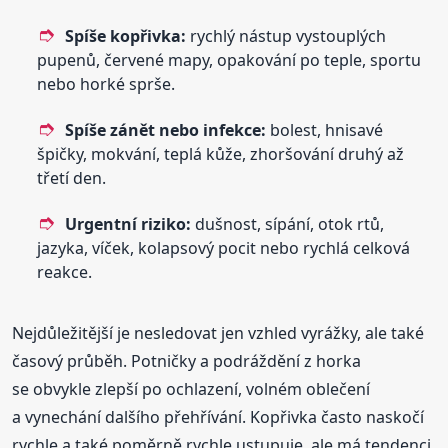
Spíše kopřivka:
rychlý nástup vystouplých
pupenů, červené mapy, opakování po teple, sportu
nebo horké sprše.
Spíše zánět nebo infekce:
bolest, hnisavé
špičky, mokvání, teplá kůže, zhoršování druhý až
třetí den.
Urgentní riziko:
dušnost, sípání, otok rtů,
jazyka, víček, kolapsový pocit nebo rychlá celková
reakce.
Nejdůležitější je nesledovat jen vzhled vyrážky, ale také
časový průběh. Potničky a podráždění z horka
se obvykle zlepší po ochlazení, volném oblečení
a vynechání dalšího přehřívání. Kopřivka často naskočí
rychle a také poměrně rychle ustupuje, ale má tendenci