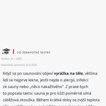
OD ZDRAVOTNÍ SESTRY
Vydáno
31.1.2025
Naposledy upraveno
21.5.2026
Když se po saunování objeví
vyrážka na těle
, většina
lidí se nejprve lekne, jestli nejde o alergii, infekci
ze sauny nebo „něco nakažlivého“. Z praxe bych
to popsala takto: sauna je pro kůži poměrně silná
zátěžová zkouška. Během krátké doby se zvýší teplota