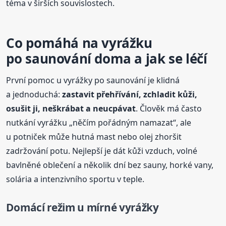
téma v širších souvislostech.
Co pomáhá na vyrážku
po saunování doma a jak se léčí
První pomoc u vyrážky po saunování je klidná
a jednoduchá:
zastavit přehřívání, zchladit kůži,
osušit ji, neškrábat a neucpávat
. Člověk má často
nutkání vyrážku „něčím pořádným namazat“, ale
u potniček může hutná mast nebo olej zhoršit
zadržování potu. Nejlepší je dát kůži vzduch, volné
bavlněné oblečení a několik dní bez sauny, horké vany,
solária a intenzivního sportu v teple.
Domácí režim u mírné vyrážky