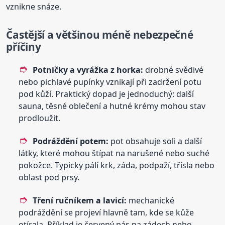
vznikne snáze.
Častější a většinou méně nebezpečné
příčiny
Potničky a vyrážka z horka:
drobné svědivé
nebo pichlavé pupínky vznikají při zadržení potu
pod kůží. Praktický dopad je jednoduchý: další
sauna, těsné oblečení a hutné krémy mohou stav
prodloužit.
Podráždění potem:
pot obsahuje soli a další
látky, které mohou štípat na narušené nebo suché
pokožce. Typicky pálí krk, záda, podpaží, třísla nebo
oblast pod prsy.
Tření ručníkem a lavicí:
mechanické
podráždění se projeví hlavně tam, kde se kůže
otírala. Příklad je červený pás na zádech nebo