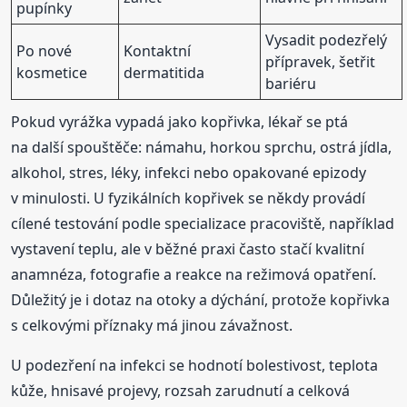
pupínky
Vysadit podezřelý
Po nové
Kontaktní
přípravek, šetřit
kosmetice
dermatitida
bariéru
Pokud vyrážka vypadá jako kopřivka, lékař se ptá
na další spouštěče: námahu, horkou sprchu, ostrá jídla,
alkohol, stres, léky, infekci nebo opakované epizody
v minulosti. U fyzikálních kopřivek se někdy provádí
cílené testování podle specializace pracoviště, například
vystavení teplu, ale v běžné praxi často stačí kvalitní
anamnéza, fotografie a reakce na režimová opatření.
Důležitý je i dotaz na otoky a dýchání, protože kopřivka
s celkovými příznaky má jinou závažnost.
U podezření na infekci se hodnotí bolestivost, teplota
kůže, hnisavé projevy, rozsah zarudnutí a celková