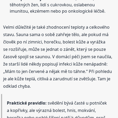
těhotných žen, lidí s cukrovkou, oslabenou
imunitou, ekzémem nebo po onkologické léčbě.
Velmi důležité je také zhodnocení teploty a celkového
stavu. Sauna sama o sobě zahřeje tělo, ale pokud má
člověk po ní zimnici, horečku, bolest kůže a vyrážka
se rozšiřuje, může se jednat o zánět, který se pouze
časově spojil se saunou. V domácí péči jsem se naučila,
že starší lidé někdy popisují infekci kůže nenápadně:
„Mám to jen červené a nějak mě to táhne.“ Při pohledu
je ale kůže teplá, citlivá a zarudnutí se zvětšuje. Tam je
odklad chyba.
Praktické pravidlo:
svědění bývá časté u potniček
a kopřivky, ale výrazná bolest, hnis, mokvání,
horečka nebo rychlé šíření patří k důvodům, proč