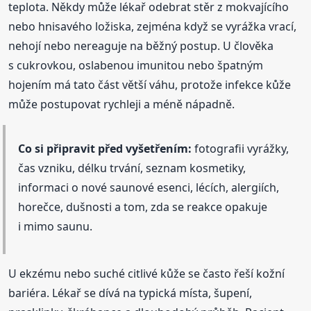
teplota. Někdy může lékař odebrat stěr z mokvajícího
nebo hnisavého ložiska, zejména když se vyrážka vrací,
nehojí nebo nereaguje na běžný postup. U člověka
s cukrovkou, oslabenou imunitou nebo špatným
hojením má tato část větší váhu, protože infekce kůže
může postupovat rychleji a méně nápadně.
Co si připravit před vyšetřením:
fotografii vyrážky,
čas vzniku, délku trvání, seznam kosmetiky,
informaci o nové saunové esenci, lécích, alergiích,
horečce, dušnosti a tom, zda se reakce opakuje
i mimo saunu.
U ekzému nebo suché citlivé kůže se často řeší kožní
bariéra. Lékař se dívá na typická místa, šupení,