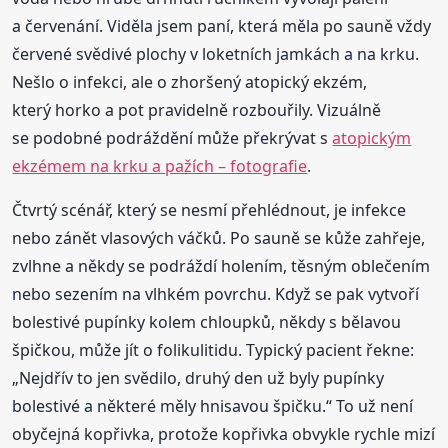
a červenání. Viděla jsem paní, která měla po sauně vždy
červené svědivé plochy v loketních jamkách a na krku.
Nešlo o infekci, ale o zhoršený atopický ekzém,
který horko a pot pravidelně rozbouřily. Vizuálně
se podobné podráždění může překrývat s
atopickým
ekzémem na krku a pažích – fotografie
.
Čtvrtý scénář, který se nesmí přehlédnout, je infekce
nebo zánět vlasových váčků. Po sauně se kůže zahřeje,
zvlhne a někdy se podráždí holením, těsným oblečením
nebo sezením na vlhkém povrchu. Když se pak vytvoří
bolestivé pupínky kolem chloupků, někdy s bělavou
špičkou, může jít o folikulitidu. Typický pacient řekne:
„Nejdřív to jen svědilo, druhý den už byly pupínky
bolestivé a některé měly hnisavou špičku.“ To už není
obyčejná kopřivka, protože kopřivka obvykle rychle mizí