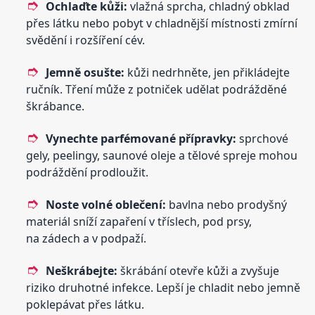
Ochlaďte kůži:
vlažná sprcha, chladný obklad
přes látku nebo pobyt v chladnější místnosti zmírní
svědění i rozšíření cév.
Jemně osušte:
kůži nedrhněte, jen přikládejte
ručník. Tření může z potniček udělat podrážděné
škrábance.
Vynechte parfémované přípravky:
sprchové
gely, peelingy, saunové oleje a tělové spreje mohou
podráždění prodloužit.
Noste volné oblečení:
bavlna nebo prodyšný
materiál sníží zapaření v tříslech, pod prsy,
na zádech a v podpaží.
Neškrábejte:
škrábání otevře kůži a zvyšuje
riziko druhotné infekce. Lepší je chladit nebo jemně
poklepávat přes látku.