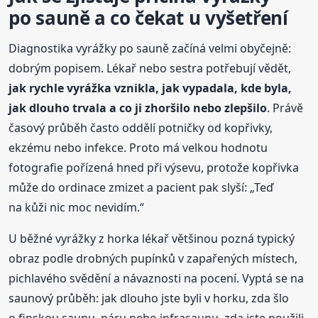
po sauně a co čekat u vyšetření
Diagnostika vyrážky po sauně začíná velmi obyčejně:
dobrým popisem. Lékař nebo sestra potřebují vědět,
jak rychle vyrážka vznikla, jak vypadala, kde byla,
jak dlouho trvala a co ji zhoršilo nebo zlepšilo
. Právě
časový průběh často oddělí potničky od kopřivky,
ekzému nebo infekce. Proto má velkou hodnotu
fotografie pořízená hned při výsevu, protože kopřivka
může do ordinace zmizet a pacient pak slyší: „Teď
na kůži nic moc nevidím.“
U běžné vyrážky z horka lékař většinou pozná typický
obraz podle drobných pupínků v zapařených místech,
pichlavého svědění a návaznosti na pocení. Vyptá se na
saunový průběh: jak dlouho jste byli v horku, zda šlo
o finskou saunu, páru nebo infrasaunu, zda jste použili