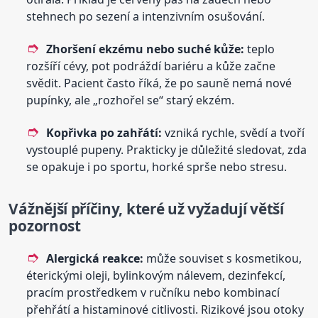
stehnech po sezení a intenzivním osušování.
Zhoršení ekzému nebo suché kůže:
teplo
rozšíří cévy, pot podráždí bariéru a kůže začne
svědit. Pacient často říká, že po sauně nemá nové
pupínky, ale „rozhořel se“ starý ekzém.
Kopřivka po zahřátí:
vzniká rychle, svědí a tvoří
vystouplé pupeny. Prakticky je důležité sledovat, zda
se opakuje i po sportu, horké sprše nebo stresu.
Vážnější příčiny, které už vyžadují větší
pozornost
Alergická reakce:
může souviset s kosmetikou,
éterickými oleji, bylinkovým nálevem, dezinfekcí,
pracím prostředkem v ručníku nebo kombinací
přehřátí a histaminové citlivosti. Rizikové jsou otoky