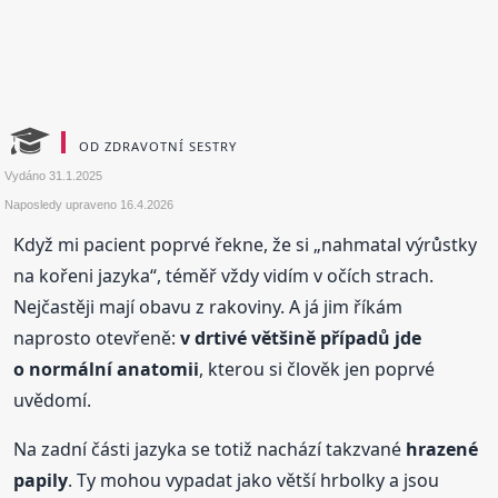
OD ZDRAVOTNÍ SESTRY
Vydáno
31.1.2025
Naposledy upraveno
16.4.2026
Když mi pacient poprvé řekne, že si „nahmatal výrůstky
na kořeni jazyka“, téměř vždy vidím v očích strach.
Nejčastěji mají obavu z rakoviny. A já jim říkám
naprosto otevřeně:
v drtivé většině případů jde
o normální anatomii
, kterou si člověk jen poprvé
uvědomí.
Na zadní části jazyka se totiž nachází takzvané
hrazené
papily
. Ty mohou vypadat jako větší hrbolky a jsou