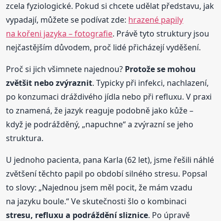
zcela fyziologické. Pokud si chcete udělat představu, jak
vypadají, můžete se podívat zde:
hrazené papily
na kořeni jazyka – fotografie
. Právě tyto struktury jsou
nejčastějším důvodem, proč lidé přicházejí vyděšení.
Proč si jich všimnete najednou?
Protože se mohou
zvětšit nebo zvýraznit
. Typicky při infekci, nachlazení,
po konzumaci dráždivého jídla nebo při refluxu. V praxi
to znamená, že jazyk reaguje podobně jako kůže –
když je podrážděný, „napuchne“ a zvýrazní se jeho
struktura.
U jednoho pacienta, pana Karla (62 let), jsme řešili náhlé
zvětšení těchto papil po období silného stresu. Popsal
to slovy: „Najednou jsem měl pocit, že mám vzadu
na jazyku boule.“ Ve skutečnosti šlo o kombinaci
stresu, refluxu a podráždění sliznice
. Po úpravě