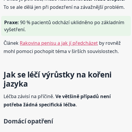
To se ale dělá jen při podezření na závažnější problém.
Praxe:
90 % pacientů odchází uklidněno po základním
vyšetření.
Článek
Rakovina penisu a jak jí předcházet
by rovněž
mohl pomoci pochopit téma v širších souvislostech.
Jak se léčí výrůstky na kořeni
jazyka
Léčba závisí na příčině.
Ve většině případů není
potřeba žádná specifická léčba
.
Domácí opatření