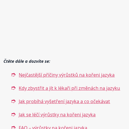
Čtěte dále a dozvíte se:
Nejčastější příčiny výrůstků na kořeni jazyka
Kdy zbystřit a jít k lékaři při změnách na jazyku
Jak probíhá vyšetření jazyka a co očekávat
Jak se léčí výrůstky na kořeni jazyka
FAQ – výrůstky na kořeni jazyka