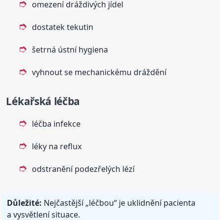
omezení dráždivých jídel
dostatek tekutin
šetrná ústní hygiena
vyhnout se mechanickému dráždění
Lékařská léčba
léčba infekce
léky na reflux
odstranění podezřelých lézí
Důležité:
Nejčastější „léčbou“ je uklidnění pacienta
a vysvětlení situace.