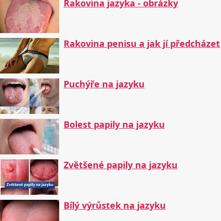
Rakovina jazyka - obrázky
Rakovina penisu a jak jí předcházet
Puchýře na jazyku
Bolest papily na jazyku
Zvětšené papily na jazyku
Bílý výrůstek na jazyku