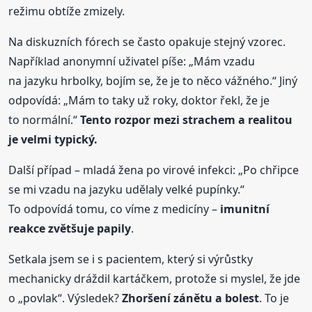
režimu obtíže zmizely.
Na diskuzních fórech se často opakuje stejný vzorec.
Například anonymní uživatel píše: „Mám vzadu
na jazyku hrbolky, bojím se, že je to něco vážného.“ Jiný
odpovídá: „Mám to taky už roky, doktor řekl, že je
to normální.“
Tento rozpor mezi strachem a realitou
je velmi typický.
Další případ – mladá žena po virové infekci: „Po chřipce
se mi vzadu na jazyku udělaly velké pupínky.“
To odpovídá tomu, co víme z medicíny –
imunitní
reakce zvětšuje papily
.
Setkala jsem se i s pacientem, který si výrůstky
mechanicky dráždil kartáčkem, protože si myslel, že jde
o „povlak“. Výsledek?
Zhoršení zánětu a bolest
. To je