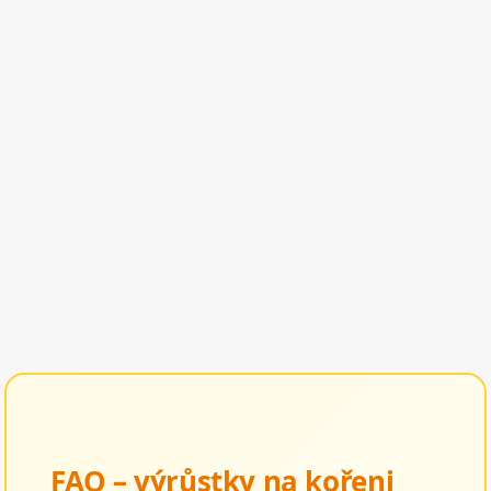
FAQ – výrůstky na kořeni