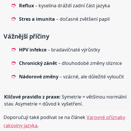
Reflux
– kyselina dráždí zadní část jazyka
Stres a imunita
– dočasné zvětšení papil
Vážnější příčiny
HPV infekce
– bradavičnaté výrůstky
Chronický zánět
– dlouhodobé změny sliznice
Nádorové změny
– vzácné, ale důležité vyloučit
Klíčové pravidlo z praxe:
Symetrie = většinou normální
stav. Asymetrie = důvod k vyšetření.
Doporučuji také podívat se na článek
Varovné příznaky
rakoviny jazyka
.