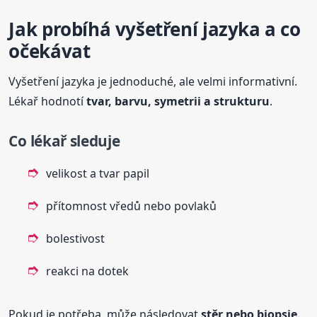
Jak probíhá vyšetření jazyka a co
očekávat
Vyšetření jazyka je jednoduché, ale velmi informativní.
Lékař hodnotí
tvar, barvu, symetrii a strukturu
.
Co lékař sleduje
velikost a tvar papil
přítomnost vředů nebo povlaků
bolestivost
reakci na dotek
Pokud je potřeba, může následovat
stěr nebo biopsie
.