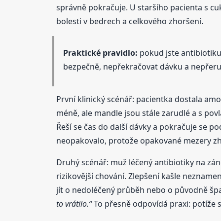
správně pokračuje. U staršího pacienta s cu
bolesti v bedrech a celkového zhoršení.
Praktické pravidlo:
pokud jste antibiotiku
bezpečně, nepřekračovat dávku a nepřeruš
První klinický scénář: pacientka dostala am
méně, ale mandle jsou stále zarudlé a s povl
Řeší se čas do další dávky a pokračuje se po
neopakovalo, protože opakované mezery zhor
Druhý scénář: muž léčený antibiotiky na záně
rizikovější chování. Zlepšení kašle neznamen
jít o nedoléčený průběh nebo o původně špa
to vrátilo.“
To přesně odpovídá praxi: potíže se