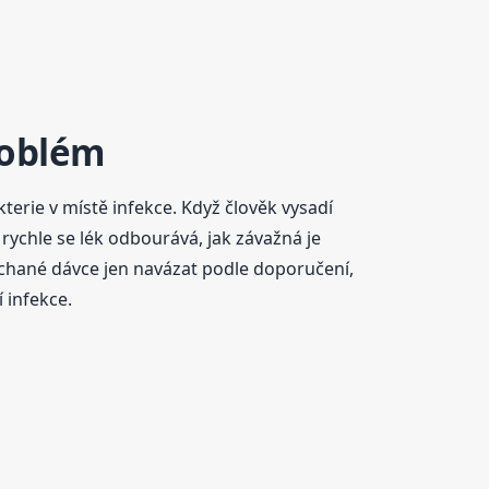
roblém
terie v místě infekce. Když člověk vysadí
 rychle se lék odbourává, jak závažná je
nechané dávce jen navázat podle doporučení,
 infekce.