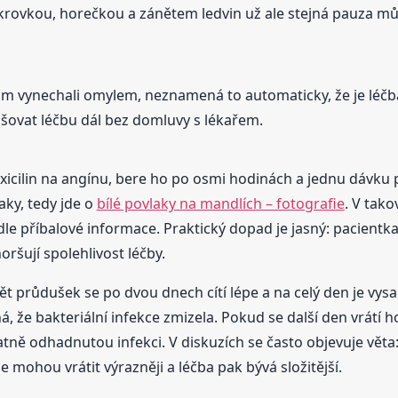
krovkou, horečkou a zánětem ledvin už ale stejná pauza mů
m vynechali omylem, neznamená to automaticky, že je léčba 
ovat léčbu dál bez domluvy s lékařem.
oxicilin na angínu, bere ho po osmi hodinách a jednu dávku
aky, tedy jde o
bílé povlaky na mandlích – fotografie
. V tak
dle příbalové informace. Praktický dopad je jasný: pacientka 
šují spolehlivost léčby.
t průdušek se po dvou dnech cítí lépe a na celý den je vysad
á, že bakteriální infekce zmizela. Pokud se další den vrátí 
tně odhadnutou infekci. V diskuzích se často objevuje věta
 mohou vrátit výrazněji a léčba pak bývá složitější.