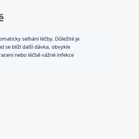
ě
aticky selhání léčby. Důležité je
se blíží další dávka, obvykle
racení nebo léčbě vážné infekce