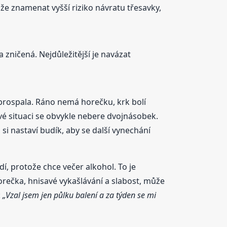
že znamenat vyšší riziko návratu třesavky,
zničená. Nejdůležitější je navázat
 prospala. Ráno nemá horečku, krk bolí
ové situaci se obvykle nebere dvojnásobek.
si nastaví budík, aby se další vynechání
í, protože chce večer alkohol. To je
horečka, hnisavé vykašlávání a slabost, může
:
„Vzal jsem jen půlku balení a za týden se mi