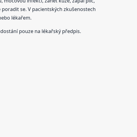
, močovou infekci, zánět kůže, zápal plic,
é poradit se. V pacientských zkušenostech
 nebo lékařem.
 dostání pouze na lékařský předpis.