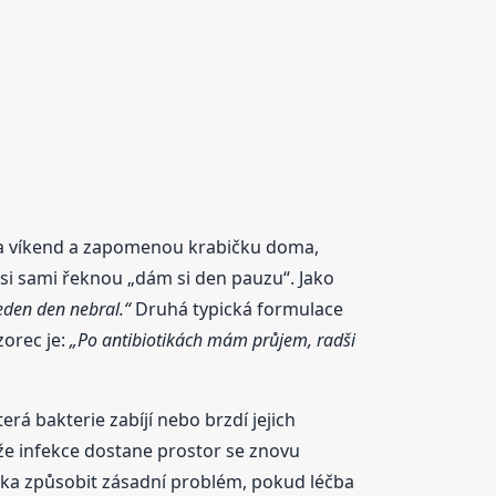
 na víkend a zapomenou krabičku doma,
e si sami řeknou „dám si den pauzu“. Jako
eden den nebral.“
Druhá typická formulace
zorec je:
„Po antibiotikách mám průjem, radši
erá bakterie zabíjí nebo brzdí jejich
že infekce dostane prostor se znovu
vka způsobit zásadní problém, pokud léčba