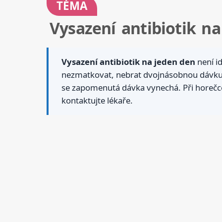
TÉMA
Vysazení antibiotik n
Vysazení antibiotik na jeden den
není i
nezmatkovat, nebrat dvojnásobnou dávku a 
se zapomenutá dávka vynechá. Při horečce,
kontaktujte lékaře.