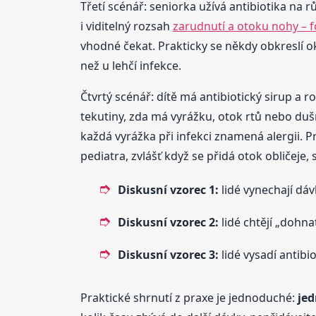
Třetí scénář: seniorka užívá antibiotika na r
i viditelný rozsah
zarudnutí a otoku nohy – f
vhodné čekat. Prakticky se někdy obkreslí ok
než u lehčí infekce.
Čtvrtý scénář: dítě má antibiotický sirup a r
tekutiny, zda má vyrážku, otok rtů nebo duš
každá vyrážka při infekci znamená alergii. 
pediatra, zvlášť když se přidá otok obličeje,
Diskusní vzorec 1:
lidé vynechají dáv
Diskusní vzorec 2:
lidé chtějí „dohna
Diskusní vzorec 3:
lidé vysadí antibi
Praktické shrnutí z praxe je jednoduché:
jed