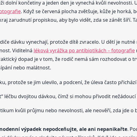
ůži dolní končetiny a jeden den je vynechá kvůli nevolnosti. 
otografie
. Když se červená plocha zvětšuje, kůže je horká, b
raj zarudnutí propiskou, aby bylo vidět, zda se zánět šíří.
odiče dávku vynechají, protože dítě zvracelo. U dětí je nutné 
nost. Viditelná
léková vyrážka po antibiotikách – fotografie
Praktický dopad je v tom, že rodič nemá sám rozhodovat o t
 sípání nebo malátnost.
ku, protože se jim ulevilo, a podcení, že úleva často přichází
t“ léčbu dvojitou dávkou, čímž si mohou přivodit nežádoucí 
otikum kvůli průjmu nebo nevolnosti, ale neověří, zda jde o
nodenní výpadek nepodceňujte, ale ani nepanikařte
. Po