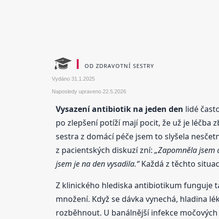
OD ZDRAVOTNÍ SESTRY
Vydáno
31.1.2025
Naposledy upraveno
22.5.2026
Vysazení antibiotik na jeden den
lidé čast
po zlepšení potíží mají pocit, že už je léčba
sestra z domácí péče jsem to slyšela nesčetn
z pacientských diskuzí zní:
„Zapomněla jsem dv
jsem je na den vysadila.“
Každá z těchto situac
Z klinického hlediska antibiotikum funguje ta
množení. Když se dávka vynechá, hladina lé
rozběhnout. U banálnější infekce močových