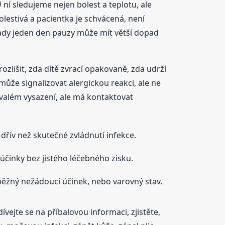
U ní sledujeme nejen bolest a teplotu, ale
olestivá a pacientka je schvácená, není
 Tady jeden den pauzy může mít větší dopad
rozlišit, zda dítě zvrací opakovaně, zda udrží
může signalizovat alergickou reakci, ale ne
rvalém vysazení, ale má kontaktovat
 dřív než skutečné zvládnutí infekce.
účinky bez jistého léčebného zisku.
 běžný nežádoucí účinek, nebo varovný stav.
dívejte se na příbalovou informaci, zjistěte,