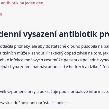
antibiotik na jeden den
en
denní vysazení antibiotik p
potlačila příznaky, ale aby dostatečně dlouho působila na bak
 a tkáních může klesnout. Praktický dopad závisí na tom, jak
d u lehké infekce močových cest může pacientka po jedné vy
jná chyba znamenat návrat bolesti v bedrech a riziko šíření
lověk vzpomene brzy a pokračuje podle příbalové informace.
esavka, dušnost ani narůstající bolest.