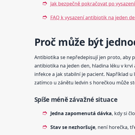
Jak bezpečně pokračovat po vysazení 
FAQ k vysazení antibiotik na jeden d
Proč může být jedno
Antibiotika se nepředepisují jen proto, aby 
antibiotika na jeden den, hladina léku v krvi
infekce a jak stabilní je pacient. Napříkla
zatímco u zánětu ledvin s horečkou může ste
Spíše méně závažné situace
Jedna zapomenutá dávka
, kdy si č
Stav se nezhoršuje
, není horečka, tř