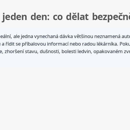
a jeden den: co dělat bezpečn
deální, ale jedna vynechaná dávka většinou neznamená autom
řídit se příbalovou informací nebo radou lékárníka. Pokud 
 zhoršení stavu, dušnosti, bolesti ledvin, opakovaném zv