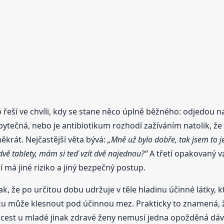
o řeší ve chvíli, kdy se stane něco úplně běžného: odjedou
 zbytečná, nebo je antibiotikum rozhodí zažíváním natolik, ž
ěkrát. Nejčastější věta bývá:
„Mně už bylo dobře, tak jsem to j
ě tablety, mám si teď vzít dvě najednou?“
A třetí opakovaný v
í má jiné riziko a jiný bezpečný postup.
k, že po určitou dobu udržuje v těle hladinu účinné látky, kt
ku může klesnout pod účinnou mez. Prakticky to znamená, 
 cest u mladé jinak zdravé ženy nemusí jedna opožděná dá