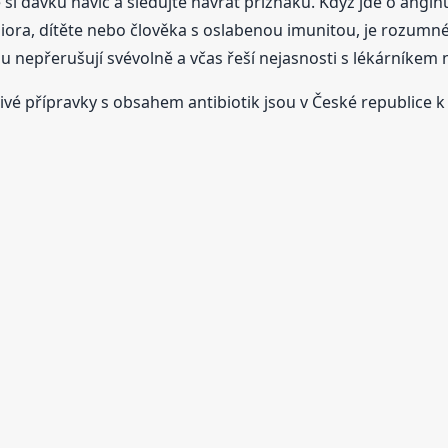
 si dávku navíc a sledujte návrat příznaků. Když jde o angínu
eniora, dítěte nebo člověka s oslabenou imunitou, je rozumn
bu nepřerušují svévolně a včas řeší nejasnosti s lékárníkem
vé přípravky s obsahem antibiotik jsou v České republice k