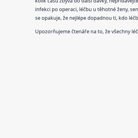
kolik času zbývá do další dávky, nepřidávejte
infekci po operaci, léčbu u těhotné ženy, s
se opakuje, že nejlépe dopadnou ti, kdo léč
Upozorňujeme čtenáře na to, že všechny léči