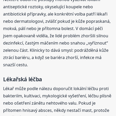
antiseptické roztoky, okyselující koupele nebo
antibiotické přípravky, ale konkrétní volba patří lékaři
nebo dermatologovi, zvlášť pokud je kůže popraskaná,
mokvá, pálí nebo je přítomna bolest. V domácí péči
jsem opakovaně viděla, že lidé problém zhoršili silnou
dezinfekcí, častým máčením nebo snahou „vyříznout“
zelenou část. Klinicky to dává smysl: podrážděná kůže
ztrácí bariéru, a když se bariéra zhorší, infekce má
snazší cestu.
Lékařská léčba
Lékař může podle nálezu doporučit lokální léčbu proti
bakteriím, kultivaci, mykologické vyšetření, léčbu plísně
nebo ošetření zánětu nehtového valu. Pokud je
přítomen hnisavý absces, někdy nestačí mast, protože