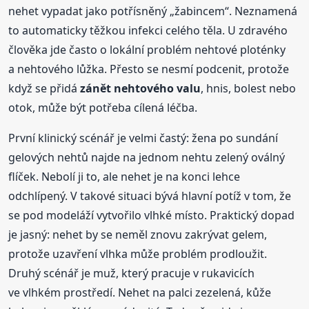
nehet vypadat jako potřísněný „žabincem“. Neznamená
to automaticky těžkou infekci celého těla. U zdravého
člověka jde často o lokální problém nehtové ploténky
a nehtového lůžka. Přesto se nesmí podcenit, protože
když se přidá
zánět nehtového valu
, hnis, bolest nebo
otok, může být potřeba cílená léčba.
První klinický scénář je velmi častý: žena po sundání
gelových nehtů najde na jednom nehtu zelený oválný
flíček. Nebolí ji to, ale nehet je na konci lehce
odchlípený. V takové situaci bývá hlavní potíž v tom, že
se pod modeláží vytvořilo vlhké místo. Praktický dopad
je jasný: nehet by se neměl znovu zakrývat gelem,
protože uzavření vlhka může problém prodloužit.
Druhý scénář je muž, který pracuje v rukavicích
ve vlhkém prostředí. Nehet na palci zezelená, kůže