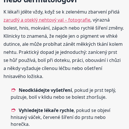
K lékaři jděte vždy, když se k zelenému zbarvení přidá
zarudlý a oteklý nehtový val – fotografie
, výrazná
bolest, hnis, mokvání, zápach nebo rychlé šíření změny.
Klinicky to znamená, že nejde jen o pigment ve vlhké
dutince, ale může probíhat zánět měkkých tkání kolem
nehtu. Praktický dopad je jednoduchý: zanícený prst
se hůř používá, bolí při doteku, práci, obouvání i chůzi
a někdy vyžaduje cílenou léčbu nebo ošetření
hnisavého ložiska.
Neodkládejte vyšetření
, pokud je prst teplý,
pulzuje, bolí v klidu nebo se bolest zhoršuje.
Vyhledejte lékaře rychle
, pokud se objeví
hnisavý váček, červené šíření do prstu nebo
horečka.