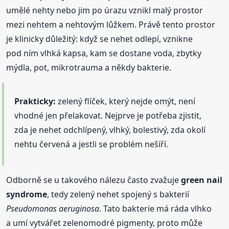
umělé nehty nebo jim po úrazu vznikl malý prostor
mezi nehtem a nehtovým lůžkem. Právě tento prostor
je klinicky důležitý: když se nehet odlepí, vznikne
pod ním vlhká kapsa, kam se dostane voda, zbytky
mýdla, pot, mikrotrauma a někdy bakterie.
Prakticky:
zelený flíček, který nejde omýt, není
vhodné jen přelakovat. Nejprve je potřeba zjistit,
zda je nehet odchlípený, vlhký, bolestivý, zda okolí
nehtu červená a jestli se problém nešíří.
Odborně se u takového nálezu často zvažuje
green nail
syndrome
, tedy zelený nehet spojený s bakterií
Pseudomonas aeruginosa
. Tato bakterie má ráda vlhko
a umí vytvářet zelenomodré pigmenty, proto může