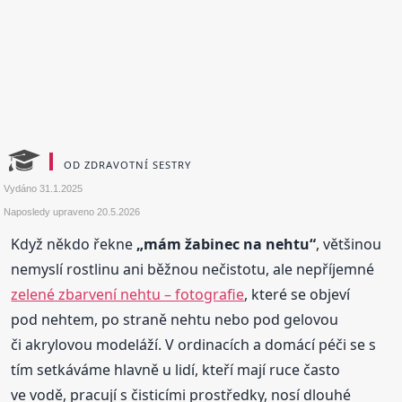
OD ZDRAVOTNÍ SESTRY
Vydáno
31.1.2025
Naposledy upraveno
20.5.2026
Když někdo řekne
„mám žabinec na nehtu“
, většinou
nemyslí rostlinu ani běžnou nečistotu, ale nepříjemné
zelené zbarvení nehtu – fotografie
, které se objeví
pod nehtem, po straně nehtu nebo pod gelovou
či akrylovou modeláží. V ordinacích a domácí péči se s
tím setkáváme hlavně u lidí, kteří mají ruce často
ve vodě, pracují s čisticími prostředky, nosí dlouhé