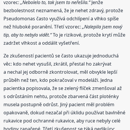
vzorec:
„Nebolelo to, tak jsem to neřešila.“
Jenže
bezbolestnost neznamená, že je nehet zdravý, protože
Pseudomonas často využívá odchlípení a vlhko spíše
než hluboké poranění. Třetí vzorec:
„Nalepila jsem nový
tip, aby to nebylo vidět.“
To je rizikové, protože krytí může
zadržet vlhkost a oddálit vyšetření.
Ze zkušeností pacientů se často ukazuje jednoduchá
věc: kdo nehet vysušil, zkrátil, přestal ho zakrývat
a nechal jej odborně zkontrolovat, měl obvykle lepší
průběh než ten, kdo pokračoval v modeláži. Jedna
pacientka popisovala, že se zelený flíček zmenšoval až
s odrůstáním nehtu, protože zbarvená část ploténky
musela postupně odrůst. Jiný pacient měl problém
opakovaně, dokud nezačal při úklidu používat bavlněné
rukavice pod ochranné rukavice, aby ruce nebyly celé
hodiny zapařené. Třetí zkušenost se týká pedikúry: