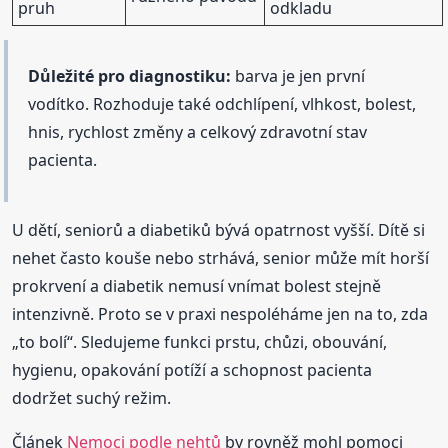
pruh
odkladu
Důležité pro diagnostiku:
barva je jen první
vodítko. Rozhoduje také odchlípení, vlhkost, bolest,
hnis, rychlost změny a celkový zdravotní stav
pacienta.
U dětí, seniorů a diabetiků bývá opatrnost vyšší. Dítě si
nehet často kouše nebo strhává, senior může mít horší
prokrvení a diabetik nemusí vnímat bolest stejně
intenzivně. Proto se v praxi nespoléháme jen na to, zda
„to bolí“. Sledujeme funkci prstu, chůzi, obouvání,
hygienu, opakování potíží a schopnost pacienta
dodržet suchý režim.
Článek
Nemoci podle nehtů
by rovněž mohl pomoci