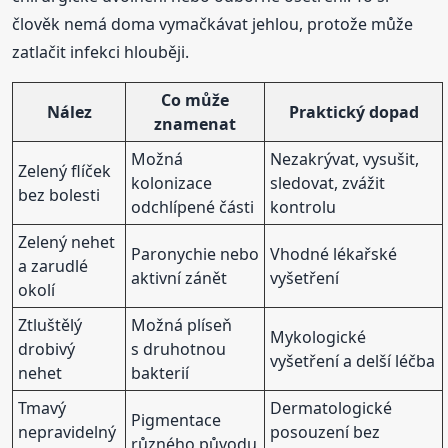
člověk nemá doma vymačkávat jehlou, protože může
zatlačit infekci hlouběji.
Co může
Nález
Praktický dopad
znamenat
Možná
Nezakrývat, vysušit,
Zelený flíček
kolonizace
sledovat, zvážit
bez bolesti
odchlípené části
kontrolu
Zelený nehet
Paronychie nebo
Vhodné lékařské
a zarudlé
aktivní zánět
vyšetření
okolí
Ztluštělý
Možná plíseň
Mykologické
drobivý
s druhotnou
vyšetření a delší léčba
nehet
bakterií
Tmavý
Dermatologické
Pigmentace
nepravidelný
posouzení bez
různého původu