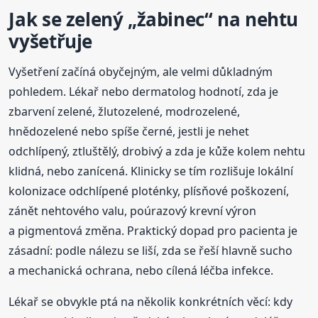
Jak se zelený „žabinec“ na nehtu
vyšetřuje
Vyšetření začíná obyčejným, ale velmi důkladným
pohledem. Lékař nebo dermatolog hodnotí, zda je
zbarvení zelené, žlutozelené, modrozelené,
hnědozelené nebo spíše černé, jestli je nehet
odchlípený, ztluštělý, drobivý a zda je kůže kolem nehtu
klidná, nebo zanícená. Klinicky se tím rozlišuje lokální
kolonizace odchlípené ploténky, plísňové poškození,
zánět nehtového valu, poúrazový krevní výron
a pigmentová změna. Praktický dopad pro pacienta je
zásadní: podle nálezu se liší, zda se řeší hlavně sucho
a mechanická ochrana, nebo cílená léčba infekce.
Lékař se obvykle ptá na několik konkrétních věcí: kdy