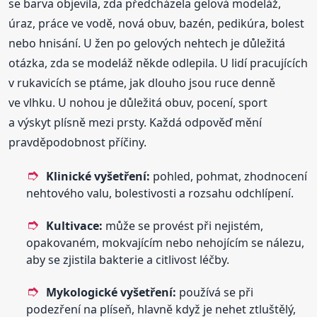
se barva objevila, zda předcházela gelová modeláž,
úraz, práce ve vodě, nová obuv, bazén, pedikúra, bolest
nebo hnisání. U žen po gelových nehtech je důležitá
otázka, zda se modeláž někde odlepila. U lidí pracujících
v rukavicích se ptáme, jak dlouho jsou ruce denně
ve vlhku. U nohou je důležitá obuv, pocení, sport
a výskyt plísně mezi prsty. Každá odpověď mění
pravděpodobnost příčiny.
Klinické vyšetření:
pohled, pohmat, zhodnocení
nehtového valu, bolestivosti a rozsahu odchlípení.
Kultivace:
může se provést při nejistém,
opakovaném, mokvajícím nebo nehojícím se nálezu,
aby se zjistila bakterie a citlivost léčby.
Mykologické vyšetření:
používá se při
podezření na plíseň, hlavně když je nehet ztluštělý,