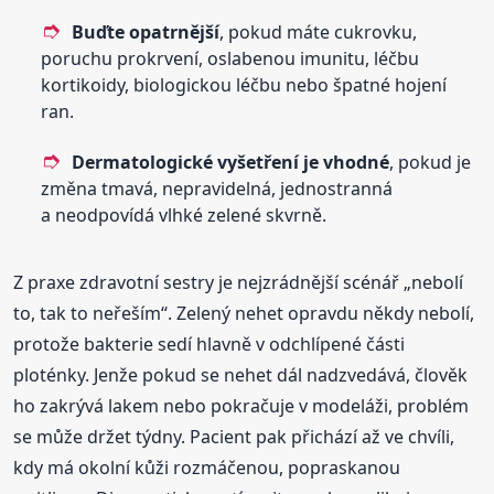
Buďte opatrnější
, pokud máte cukrovku,
poruchu prokrvení, oslabenou imunitu, léčbu
kortikoidy, biologickou léčbu nebo špatné hojení
ran.
Dermatologické vyšetření je vhodné
, pokud je
změna tmavá, nepravidelná, jednostranná
a neodpovídá vlhké zelené skvrně.
Z praxe zdravotní sestry je nejzrádnější scénář „nebolí
to, tak to neřeším“. Zelený nehet opravdu někdy nebolí,
protože bakterie sedí hlavně v odchlípené části
ploténky. Jenže pokud se nehet dál nadzvedává, člověk
ho zakrývá lakem nebo pokračuje v modeláži, problém
se může držet týdny. Pacient pak přichází až ve chvíli,
kdy má okolní kůži rozmáčenou, popraskanou