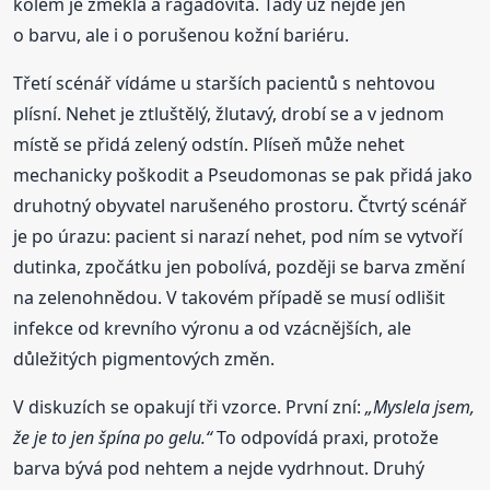
kolem je změklá a ragádovitá. Tady už nejde jen
o barvu, ale i o porušenou kožní bariéru.
Třetí scénář vídáme u starších pacientů s nehtovou
plísní. Nehet je ztluštělý, žlutavý, drobí se a v jednom
místě se přidá zelený odstín. Plíseň může nehet
mechanicky poškodit a Pseudomonas se pak přidá jako
druhotný obyvatel narušeného prostoru. Čtvrtý scénář
je po úrazu: pacient si narazí nehet, pod ním se vytvoří
dutinka, zpočátku jen pobolívá, později se barva změní
na zelenohnědou. V takovém případě se musí odlišit
infekce od krevního výronu a od vzácnějších, ale
důležitých pigmentových změn.
V diskuzích se opakují tři vzorce. První zní:
„Myslela jsem,
že je to jen špína po gelu.“
To odpovídá praxi, protože
barva bývá pod nehtem a nejde vydrhnout. Druhý