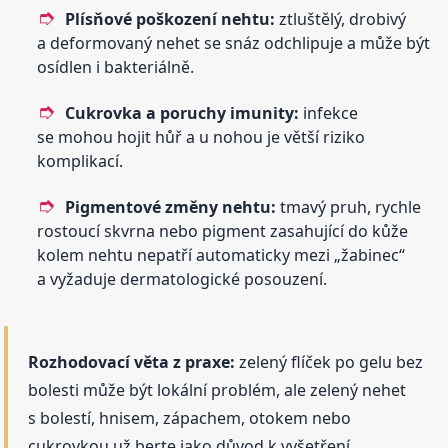
Plísňové poškození nehtu:
ztluštělý, drobivý
a deformovaný nehet se snáz odchlipuje a může být
osídlen i bakteriálně.
Cukrovka a poruchy imunity:
infekce
se mohou hojit hůř a u nohou je větší riziko
komplikací.
Pigmentové změny nehtu:
tmavý pruh, rychle
rostoucí skvrna nebo pigment zasahující do kůže
kolem nehtu nepatří automaticky mezi „žabinec“
a vyžaduje dermatologické posouzení.
Rozhodovací věta z praxe:
zelený flíček po gelu bez
bolesti může být lokální problém, ale zelený nehet
s bolestí, hnisem, zápachem, otokem nebo
cukrovkou už berte jako důvod k vyšetření.