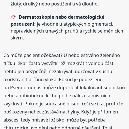
žlutý, drolivý nebo postižení trvá dlouho.
Dermatoskopie nebo dermatologické
posouzení:
je vhodné u atypických pigmentací,
nepravidelných tmavých pruhů a rychle se měnících
skvrn.
Co může pacient očekávat? U nebolestivého zeleného
flíčku lékař často vysvětlí režim: zkrátit volnou část
nehtu jen bezpečně, nezakrývat, udržovat v suchu
a odstranit příčinu vlhka. Pokud je podezření
na Pseudomonas, může doporučit lokální antiseptickou
nebo antibiotickou léčbu podle nálezu a místních
zvyklostí. Pokud je současně plíseň, řeší se i ta, protože
poškozený nehet zůstává náchylný. Když je přítomen
absces, tedy hnisavé ložisko, může být potřeba
chirurgické uvolnění nebo odborné ošetření. To si