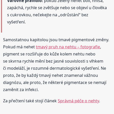
Varovné pravidlo:
pokud zelený nehet bolí, hnisá,
zapáchá, rychle se zvětšuje nebo se objeví u člověka
s cukrovkou, nečekejte na „odrůstání“ bez
vyšetření.
Samostatnou kapitolou jsou tmavé pigmentové změny.
Pokud má nehet
tmavý pruh na nehtu – fotografie
,
pigment se rozšiřuje do kůže kolem nehtu nebo
se skvrna rychle mění bez jasné souvislosti s vlhkem
či modeláží, je rozumné dermatologické vyšetření. Ne
proto, že by každý tmavý nehet znamenal vážnou
diagnózu, ale proto, že některé pigmentace se nemají
zaměnit za infekci.
Za přečtení také stojí článek
Správná péče o nehty
.