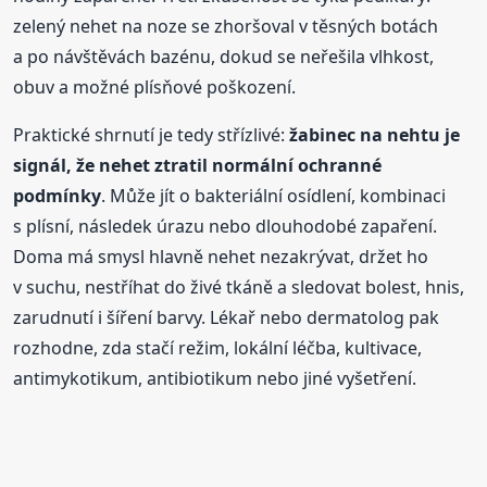
zelený nehet na noze se zhoršoval v těsných botách
a po návštěvách bazénu, dokud se neřešila vlhkost,
obuv a možné plísňové poškození.
Praktické shrnutí je tedy střízlivé:
žabinec na nehtu je
signál, že nehet ztratil normální ochranné
podmínky
. Může jít o bakteriální osídlení, kombinaci
s plísní, následek úrazu nebo dlouhodobé zapaření.
Doma má smysl hlavně nehet nezakrývat, držet ho
v suchu, nestříhat do živé tkáně a sledovat bolest, hnis,
zarudnutí i šíření barvy. Lékař nebo dermatolog pak
rozhodne, zda stačí režim, lokální léčba, kultivace,
antimykotikum, antibiotikum nebo jiné vyšetření.