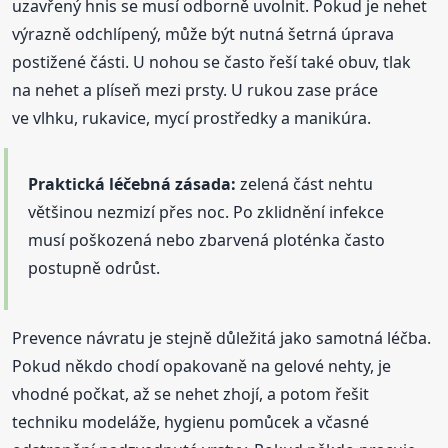
uzavřený hnis se musí odborně uvolnit. Pokud je nehet
výrazně odchlípený, může být nutná šetrná úprava
postižené části. U nohou se často řeší také obuv, tlak
na nehet a plíseň mezi prsty. U rukou zase práce
ve vlhku, rukavice, mycí prostředky a manikúra.
Praktická léčebná zásada:
zelená část nehtu
většinou nezmizí přes noc. Po zklidnění infekce
musí poškozená nebo zbarvená ploténka často
postupně odrůst.
Prevence návratu je stejně důležitá jako samotná léčba.
Pokud někdo chodí opakovaně na gelové nehty, je
vhodné počkat, až se nehet zhojí, a potom řešit
techniku modeláže, hygienu pomůcek a včasné