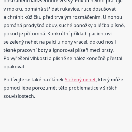
odstranění nadzvednuté vrstvy. Pokud někdo pracuje
v mokru, pomáhá střídat rukavice, ruce dosušovat
a chránit kůžičku před trvalým rozmáčením. U nohou
pomáhá prodyšná obuv, suché ponožky a léčba plísně,
pokud je přítomná. Konkrétní příklad: pacientovi
se zelený nehet na palci u nohy vracel, dokud nosil
těsné pracovní boty a ignoroval plíseň mezi prsty.
Po vyřešení vlhkosti a plísně se nález konečně přestal
opakovat.
Podívejte se také na článek
Stržený nehet
, který může
pomoci lépe porozumět této problematice v širších
souvislostech.