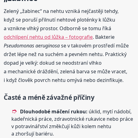
Zelený „žabinec“ na nehtu vzniká nejčastěji tehdy,
když se poruší přilnutí nehtové ploténky k lůžku
a vznikne vlhký prostor. Odborně se tomu říká
odchlípení nehtu od lůžka – fotografie
. Bakterie
Pseudomonas aeruginosa
se v takovém prostředí může
držet lépe než na suchém a pevném nehtu. Praktický
dopad je velký: dokud se neodstraní vlhko
a mechanické dráždění, zelená barva se může vracet,
i když člověk povrch nehtu omývá nebo dezinfikuje.
Časté a méně závažné příčiny
Dlouhodobé máčení rukou:
úklid, mytí nádobí,
kadeřnická práce, zdravotnické rukavice nebo práce
v potravinářství změkčují kůži kolem nehtu
a zhoršují bariéru.