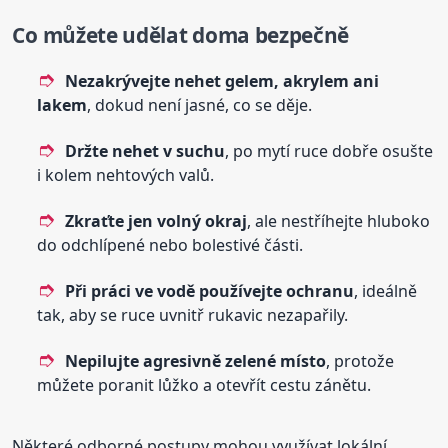
Co můžete udělat doma bezpečně
Nezakrývejte nehet gelem, akrylem ani
lakem
, dokud není jasné, co se děje.
Držte nehet v suchu
, po mytí ruce dobře osušte
i kolem nehtových valů.
Zkraťte jen volný okraj
, ale nestříhejte hluboko
do odchlípené nebo bolestivé části.
Při práci ve vodě používejte ochranu
, ideálně
tak, aby se ruce uvnitř rukavic nezapařily.
Nepilujte agresivně zelené místo
, protože
můžete poranit lůžko a otevřít cestu zánětu.
Některé odborné postupy mohou využívat lokální