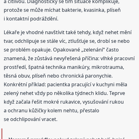
a citlivou. Diagnosticky se tím situace komplikuje,
protože se může míchat bakterie, kvasinka, plíseň
i kontaktní podráždění.
Lékaře je vhodné navštívit také tehdy, když nehet mění
tvar, odchlipuje se stále víc, ztlušťuje se, drobí se nebo
se problém opakuje. Opakované „zelenání“ často
znamená, že zůstává nevyřešená příčina: vlhké pracovní
prostředí, špatná technika manikúry, mikrotrauma,
těsná obuv, plíseň nebo chronická paronychie.
Konkrétní příklad: pacientka pracující v kuchyni měla
zelený nehet vždy po několika týdnech klidu. Teprve
když začala řešit mokré rukavice, vysušování rukou
a ochranu kůžičky kolem nehtu, přestalo
se odchlipování vracet.