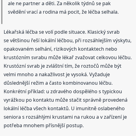
ale ne partner a děti. Za několik týdnů se pak
svědění vrací a rodina má pocit, že léčba selhala.
Lékařská léčba se volí podle situace. Klasický svrab
se většinou řeší lokální léčbou, při rozsáhlejším výskytu,
opakovaném selhání, rizikových kontaktech nebo
krustózním svrabu může lékař zvažovat celkovou léčbu.
Krustózní svrab je zvláštní tím, že roztočů může být
velmi mnoho a nakažlivost je vysoká. Vyžaduje
důslednější režim a často kombinovanou léčbu.
Konkrétní příklad: u zdravého dospělého s typickou
vyrážkou po kontaktu může stačit správně provedená
lokální léčba všech kontaktů. U imunitně oslabeného
seniora s rozsáhlými krustami na rukou a v zařízení je
potřeba mnohem přísnější postup.