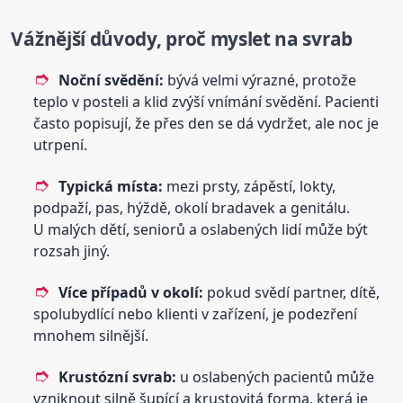
Vážnější důvody, proč myslet na svrab
Noční svědění:
bývá velmi výrazné, protože
teplo v posteli a klid zvýší vnímání svědění. Pacienti
často popisují, že přes den se dá vydržet, ale noc je
utrpení.
Typická místa:
mezi prsty, zápěstí, lokty,
podpaží, pas, hýždě, okolí bradavek a genitálu.
U malých dětí, seniorů a oslabených lidí může být
rozsah jiný.
Více případů v okolí:
pokud svědí partner, dítě,
spolubydlící nebo klienti v zařízení, je podezření
mnohem silnější.
Krustózní svrab:
u oslabených pacientů může
vzniknout silně šupící a krustovitá forma, která je