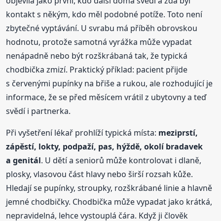
objevila jako první, kdo další doma svědí a zda byl
kontakt s někým, kdo měl podobné potíže. Toto není
zbytečné vyptávání. U svrabu má příběh obrovskou
hodnotu, protože samotná vyrážka může vypadat
nenápadně nebo být rozškrábaná tak, že typická
chodbička zmizí. Praktický příklad: pacient přijde
s červenými pupínky na břiše a rukou, ale rozhodující je
informace, že se před měsícem vrátil z ubytovny a teď
svědí i partnerka.
Při vyšetření lékař prohlíží typická místa:
meziprstí,
zápěstí, lokty, podpaží, pas, hýždě, okolí bradavek
a genitál
. U dětí a seniorů může kontrolovat i dlaně,
plosky, vlasovou část hlavy nebo širší rozsah kůže.
Hledají se pupínky, stroupky, rozškrábané linie a hlavně
jemné chodbičky. Chodbička může vypadat jako krátká,
nepravidelná, lehce vystouplá čára. Když ji člověk