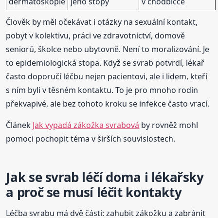
dermatoskopie
jeho stopy
v chodbičce
Člověk by měl očekávat i otázky na sexuální kontakt,
pobyt v kolektivu, práci ve zdravotnictví, domově
seniorů, školce nebo ubytovně. Není to moralizování. Je
to epidemiologická stopa. Když se svrab potvrdí, lékař
často doporučí léčbu nejen pacientovi, ale i lidem, kteří
s ním byli v těsném kontaktu. To je pro mnoho rodin
překvapivé, ale bez tohoto kroku se infekce často vrací.
Článek
Jak vypadá zákožka svrabová
by rovněž mohl
pomoci pochopit téma v širších souvislostech.
Jak se svrab léčí doma i lékařsky
a proč se musí léčit kontakty
Léčba svrabu má dvě části: zahubit zákožku a zabránit