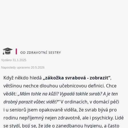
OD ZDRAVOTNÍ SESTRY
Vydáno
31.1.2025
Naposledy upraveno
20.5.2026
Když někdo hledá
„zákožka svrabová - zobrazit“
,
většinou nechce dlouhou učebnicovou definici. Chce
vědět:
„Mám tohle na kůži? Vypadá takhle svrab? A je ten
drobný parazit vůbec vidět?“
V ordinacích, v domácí péči
i u seniorů jsem opakovaně viděla, že svrab bývá pro
rodinu nepříjemný nejen zdravotně, ale i psychicky. Lidé
se stydí, bojí se, že jde o zanedbanou hygienu, a často