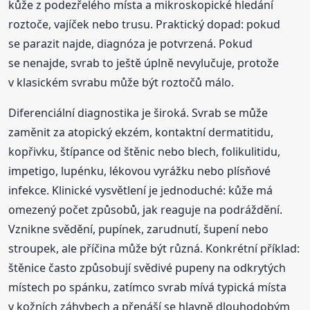
kůže z podezřelého místa a mikroskopické hledání
roztoče, vajíček nebo trusu. Praktický dopad: pokud
se parazit najde, diagnóza je potvrzená. Pokud
se nenajde, svrab to ještě úplně nevylučuje, protože
v klasickém svrabu může být roztočů málo.
Diferenciální diagnostika je široká. Svrab se může
zaměnit za atopický ekzém, kontaktní dermatitidu,
kopřivku, štípance od štěnic nebo blech, folikulitidu,
impetigo, lupénku, lékovou vyrážku nebo plísňové
infekce. Klinické vysvětlení je jednoduché: kůže má
omezený počet způsobů, jak reaguje na podráždění.
Vznikne svědění, pupínek, zarudnutí, šupení nebo
stroupek, ale příčina může být různá. Konkrétní příklad:
štěnice často způsobují svědivé pupeny na odkrytých
místech po spánku, zatímco svrab mívá typická místa
v kožních záhybech a přenáší se hlavně dlouhodobým