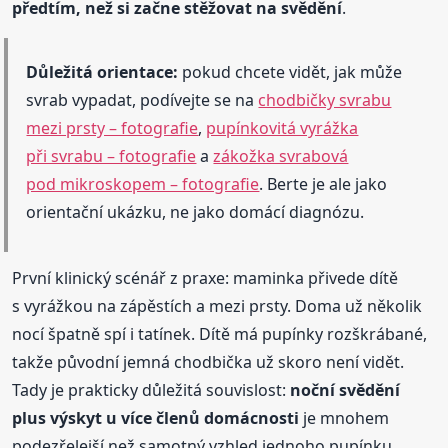
předtím, než si začne stěžovat na svědění
.
Důležitá orientace:
pokud chcete vidět, jak může
svrab vypadat, podívejte se na
chodbičky svrabu
mezi prsty – fotografie
,
pupínkovitá vyrážka
při svrabu – fotografie
a
zákožka svrabová
pod mikroskopem – fotografie
. Berte je ale jako
orientační ukázku, ne jako domácí diagnózu.
První klinický scénář z praxe: maminka přivede dítě
s vyrážkou na zápěstích a mezi prsty. Doma už několik
nocí špatně spí i tatínek. Dítě má pupínky rozškrábané,
takže původní jemná chodbička už skoro není vidět.
Tady je prakticky důležitá souvislost:
noční svědění
plus výskyt u více členů domácnosti
je mnohem
podezřelejší než samotný vzhled jednoho pupínku.