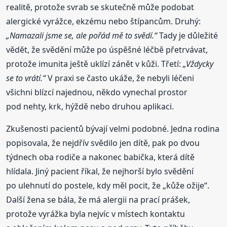
realitě, protože svrab se skutečně může podobat
alergické vyrážce, ekzému nebo štípancům. Druhý:
„Namazali jsme se, ale pořád mě to svědí.“
Tady je důležité
vědět, že svědění může po úspěšné léčbě přetrvávat,
protože imunita ještě uklízí zánět v kůži. Třetí:
„Vždycky
se to vrátí.“
V praxi se často ukáže, že nebyli léčeni
všichni blízcí najednou, někdo vynechal prostor
pod nehty, krk, hýždě nebo druhou aplikaci.
Zkušenosti pacientů bývají velmi podobné. Jedna rodina
popisovala, že nejdřív svědilo jen dítě, pak po dvou
týdnech oba rodiče a nakonec babička, která dítě
hlídala. Jiný pacient říkal, že nejhorší bylo svědění
po ulehnutí do postele, kdy měl pocit, že „kůže ožije“.
Další žena se bála, že má alergii na prací prášek,
protože vyrážka byla nejvíc v místech kontaktu