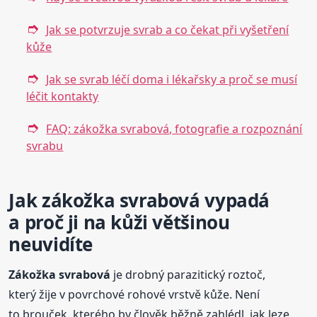
Jak se potvrzuje svrab a co čekat při vyšetření
kůže
Jak se svrab léčí doma i lékařsky a proč se musí
léčit kontakty
FAQ: zákožka svrabová, fotografie a rozpoznání
svrabu
Jak zákožka svrabová vypadá
a proč ji na kůži většinou
neuvidíte
Zákožka svrabová
je drobný parazitický roztoč,
který žije v povrchové rohové vrstvě kůže. Není
to brouček, kterého by člověk běžně zahlédl, jak leze