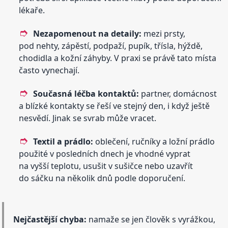
lékaře.
Nezapomenout na detaily:
mezi prsty,
pod nehty, zápěstí, podpaží, pupík, třísla, hýždě,
chodidla a kožní záhyby. V praxi se právě tato místa
často vynechají.
Současná léčba kontaktů:
partner, domácnost
a blízké kontakty se řeší ve stejný den, i když ještě
nesvědí. Jinak se svrab může vracet.
Textil a prádlo:
oblečení, ručníky a ložní prádlo
použité v posledních dnech je vhodné vyprat
na vyšší teplotu, usušit v sušičce nebo uzavřít
do sáčku na několik dnů podle doporučení.
Nejčastější chyba:
namaže se jen člověk s vyrážkou,