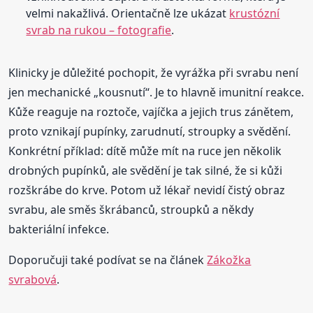
velmi nakažlivá. Orientačně lze ukázat
krustózní
svrab na rukou – fotografie
.
Klinicky je důležité pochopit, že vyrážka při svrabu není
jen mechanické „kousnutí“. Je to hlavně imunitní reakce.
Kůže reaguje na roztoče, vajíčka a jejich trus zánětem,
proto vznikají pupínky, zarudnutí, stroupky a svědění.
Konkrétní příklad: dítě může mít na ruce jen několik
drobných pupínků, ale svědění je tak silné, že si kůži
rozškrábe do krve. Potom už lékař nevidí čistý obraz
svrabu, ale směs škrábanců, stroupků a někdy
bakteriální infekce.
Doporučuji také podívat se na článek
Zákožka
svrabová
.