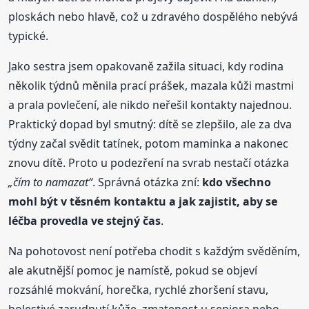
ploskách nebo hlavě, což u zdravého dospělého nebývá
typické.
Jako sestra jsem opakovaně zažila situaci, kdy rodina
několik týdnů měnila prací prášek, mazala kůži mastmi
a prala povlečení, ale nikdo neřešil kontakty najednou.
Praktický dopad byl smutný: dítě se zlepšilo, ale za dva
týdny začal svědit tatínek, potom maminka a nakonec
znovu dítě. Proto u podezření na svrab nestačí otázka
„čím to namazat“
. Správná otázka zní:
kdo všechno
mohl být v těsném kontaktu a jak zajistit, aby se
léčba provedla ve stejný čas
.
Na pohotovost není potřeba chodit s každým svěděním,
ale akutnější pomoc je namístě, pokud se objeví
rozsáhlé mokvání, horečka, rychlé zhoršení stavu,
bolestivé zarudnutí kůže, zmatenost u seniora nebo