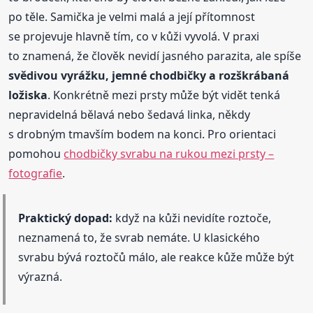
po těle. Samička je velmi malá a její přítomnost
se projevuje hlavně tím, co v kůži vyvolá. V praxi
to znamená, že člověk nevidí jasného parazita, ale spíše
svědivou vyrážku, jemné chodbičky a rozškrábaná
ložiska
. Konkrétně mezi prsty může být vidět tenká
nepravidelná bělavá nebo šedavá linka, někdy
s drobným tmavším bodem na konci. Pro orientaci
pomohou
chodbičky svrabu na rukou mezi prsty –
fotografie
.
Praktický dopad:
když na kůži nevidíte roztoče,
neznamená to, že svrab nemáte. U klasického
svrabu bývá roztočů málo, ale reakce kůže může být
výrazná.