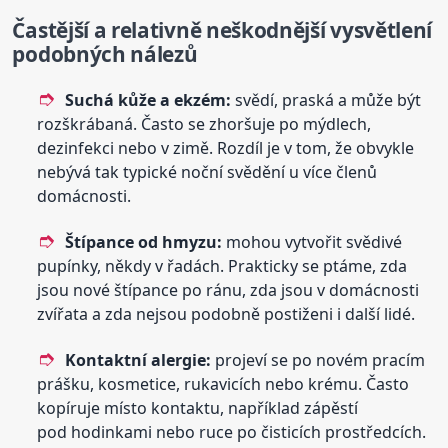
Častější a relativně neškodnější vysvětlení
podobných nálezů
Suchá kůže a ekzém:
svědí, praská a může být
rozškrábaná. Často se zhoršuje po mýdlech,
dezinfekci nebo v zimě. Rozdíl je v tom, že obvykle
nebývá tak typické noční svědění u více členů
domácnosti.
Štípance od hmyzu:
mohou vytvořit svědivé
pupínky, někdy v řadách. Prakticky se ptáme, zda
jsou nové štípance po ránu, zda jsou v domácnosti
zvířata a zda nejsou podobně postiženi i další lidé.
Kontaktní alergie:
projeví se po novém pracím
prášku, kosmetice, rukavicích nebo krému. Často
kopíruje místo kontaktu, například zápěstí
pod hodinkami nebo ruce po čisticích prostředcích.