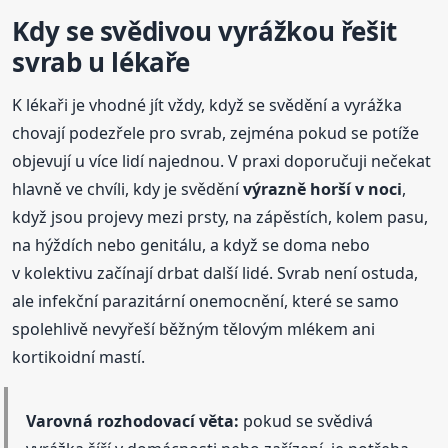
Kdy se svědivou vyrážkou řešit
svrab u lékaře
K lékaři je vhodné jít vždy, když se svědění a vyrážka
chovají podezřele pro svrab, zejména pokud se potíže
objevují u více lidí najednou. V praxi doporučuji nečekat
hlavně ve chvíli, kdy je svědění
výrazně horší v noci
,
když jsou projevy mezi prsty, na zápěstích, kolem pasu,
na hýždích nebo genitálu, a když se doma nebo
v kolektivu začínají drbat další lidé. Svrab není ostuda,
ale infekční parazitární onemocnění, které se samo
spolehlivě nevyřeší běžným tělovým mlékem ani
kortikoidní mastí.
Varovná rozhodovací věta:
pokud se svědivá