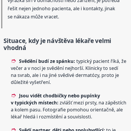
vyrážka šíří v domácnosti nebo zařízení, je potřeba
řešit nejen jednoho pacienta, ale i kontakty, jinak
se nákaza může vracet.
Situace, kdy je návštěva lékaře velmi
vhodná
Svědění budí ze spánku:
typický pacient říká, že
večer a v noci je svědění nejhorší. Klinicky to sedí
na svrab, ale i na jiné svědivé dermatózy, proto je
důležité vyšetření.
Jsou vidět chodbičky nebo pupínky
v typických místech:
zvlášť mezi prsty, na zápěstích
a kolem pasu. Fotografie pomohou orientačně, ale
lékař hledá i rozmístění a souvislosti.
Svědí partner, děti nebo spolubydlící:
to je