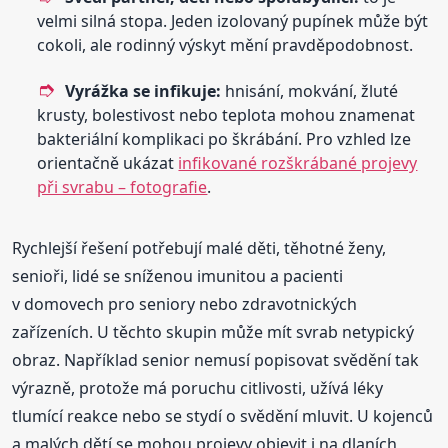
velmi silná stopa. Jeden izolovaný pupínek může být
cokoli, ale rodinný výskyt mění pravděpodobnost.
Vyrážka se infikuje:
hnisání, mokvání, žluté
krusty, bolestivost nebo teplota mohou znamenat
bakteriální komplikaci po škrábání. Pro vzhled lze
orientačně ukázat
infikované rozškrábané projevy
při svrabu – fotografie
.
Rychlejší řešení potřebují malé děti, těhotné ženy,
senioři, lidé se sníženou imunitou a pacienti
v domovech pro seniory nebo zdravotnických
zařízeních. U těchto skupin může mít svrab netypický
obraz. Například senior nemusí popisovat svědění tak
výrazně, protože má poruchu citlivosti, užívá léky
tlumící reakce nebo se stydí o svědění mluvit. U kojenců
a malých dětí se mohou projevy objevit i na dlaních,