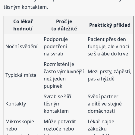
těsným kontaktem.
Co lékař
Proč je
Praktický příklad
hodnotí
to důležité
Podporuje
Pacient přes den
Noční svědění
podezření
funguje, ale v noci
na svrab
se škrábe do krve
Rozmístění je
často výmluvnější
Mezi prsty, zápěstí,
Typická místa
než jeden
pas a hýždě
pupínek
Svrab se šíří
Svědí partner
Kontakty
těsným
a dítě ve stejné
kontaktem
domácnosti
Mikroskopie
Může potvrdit
Lékař najde
nebo
roztoče nebo
zákožku