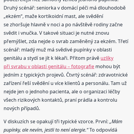
Druhý scénář: seniorka v domácí péči má dlouhodobě
„ekzém“, maže kortikoidní mast, ale svědění
se zhoršuje hlavně v noci a po návštěvě rodiny začne
svědit i vnučka. V takové situaci je nutné znovu
přemýšlet, zda nejde o svrab zaměněný za ekzém. Třetí
scénář: mladý muž má svědivé pupínky v oblasti
genitálu a stydí se jít k lékaři. Přitom právě
uzlíky
při svrabu v oblasti genitálu – fotografie
mohou být
jedním z typických projevů. Čtvrtý scénář: zdravotnické
zařízení řeší svědění u více klientů a personálu. Tam už
nejde jen o jednoho pacienta, ale o organizaci léčby
všech rizikových kontaktů, praní prádla a kontrolu
nových případů.
V diskuzích se opakují tři typické vzorce. První:
„Mám
pupínky, ale nevím, jestli to není alergie.“
To odpovídá