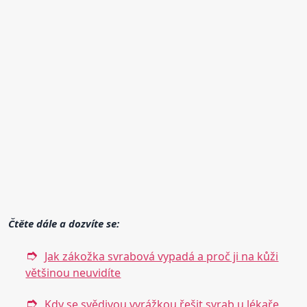
Čtěte dále a dozvíte se:
Jak zákožka svrabová vypadá a proč ji na kůži
většinou neuvidíte
Kdy se svědivou vyrážkou řešit svrab u lékaře