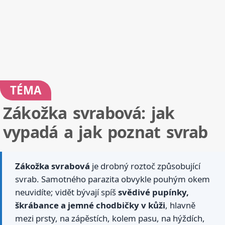
TÉMA
Zákožka svrabová: jak
vypadá a jak poznat svrab
Zákožka svrabová
je drobný roztoč způsobující
svrab. Samotného parazita obvykle pouhým okem
neuvidíte; vidět bývají spíš
svědivé pupínky,
škrábance a jemné chodbičky v kůži
, hlavně
mezi prsty, na zápěstích, kolem pasu, na hýždích,