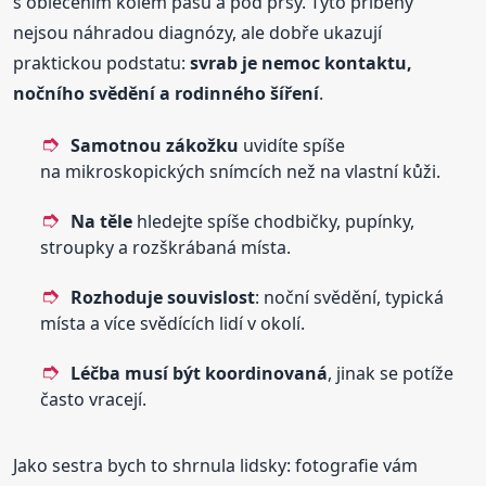
s oblečením kolem pasu a pod prsy. Tyto příběhy
nejsou náhradou diagnózy, ale dobře ukazují
praktickou podstatu:
svrab je nemoc kontaktu,
nočního svědění a rodinného šíření
.
Samotnou zákožku
uvidíte spíše
na mikroskopických snímcích než na vlastní kůži.
Na těle
hledejte spíše chodbičky, pupínky,
stroupky a rozškrábaná místa.
Rozhoduje souvislost
: noční svědění, typická
místa a více svědících lidí v okolí.
Léčba musí být koordinovaná
, jinak se potíže
často vracejí.
Jako sestra bych to shrnula lidsky: fotografie vám