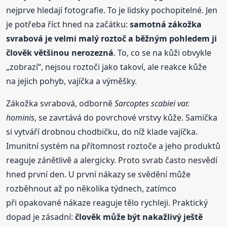
nejprve hledají fotografie. To je lidsky pochopitelné. Jen
je potřeba říct hned na začátku:
samotná zákožka
svrabová je velmi malý roztoč a běžným pohledem ji
člověk většinou nerozezná
. To, co se na kůži obvykle
„zobrazí“, nejsou roztoči jako takoví, ale reakce kůže
na jejich pohyb, vajíčka a výměšky.
Zákožka svrabová, odborně
Sarcoptes scabiei var.
hominis
, se zavrtává do povrchové vrstvy kůže. Samička
si vytváří drobnou chodbičku, do níž klade vajíčka.
Imunitní systém na přítomnost roztoče a jeho produktů
reaguje zánětlivě a alergicky. Proto svrab často nesvědí
hned první den. U první nákazy se svědění může
rozběhnout až po několika týdnech, zatímco
při opakované nákaze reaguje tělo rychleji. Praktický
dopad je zásadní:
člověk může být nakažlivý ještě