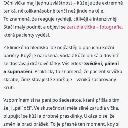
Oční víčka mají jednu zvláštnost – kůže je zde extrémně
tenká, několikanásobně tenčí než jinde na těle.
To znamená, že reaguje rychleji, citlivěji a intenzivněji.
Stačí malý podnět a objeví se
zarudlá víčka – fotografie
,
která pacienty vyděsí.
Z klinického hlediska jde nejčastěji o poruchu kožní
bariéry. Když je narušená, voda z kůže uniká a dovnitř
se dostávají dráždivé látky. Výsledek?
Svědění, pálení
a šupinatění
. Prakticky to znamená, že pacient si víčka
škrábe, čímž stav ještě zhoršuje – vzniká začarovaný
kruh.
Vzpomínám si na paní po šedesátce, která přišla s tím,
že ji „pálí oči“. Ve skutečnosti měla silně zarudlá víčka,
olupující se kůži a drobné prasklinky. Ukázalo se, že
změnila prací prášek. To je přesně ten moment, kdy si