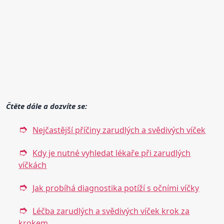
Čtěte dále a dozvíte se:
Nejčastější příčiny zarudlých a svědivých víček
Kdy je nutné vyhledat lékaře při zarudlých
víčkách
Jak probíhá diagnostika potíží s očními víčky
Léčba zarudlých a svědivých víček krok za
krokem