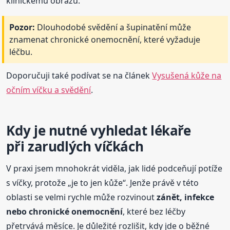
klinickému obrazu.
Pozor:
Dlouhodobé svědění a šupinatění může
znamenat chronické onemocnění, které vyžaduje
léčbu.
Doporučuji také podívat se na článek
Vysušená kůže na
očním víčku a svědění
.
Kdy je nutné vyhledat lékaře
při zarudlých víčkách
V praxi jsem mnohokrát viděla, jak lidé podceňují potíže
s víčky, protože „je to jen kůže“. Jenže právě v této
oblasti se velmi rychle může rozvinout
zánět, infekce
nebo chronické onemocnění
, které bez léčby
přetrvává měsíce. Je důležité rozlišit, kdy jde o běžné