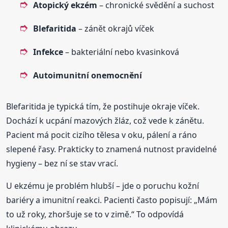
Atopický ekzém
– chronické svědění a suchost
Blefaritida
– zánět okrajů víček
Infekce
– bakteriální nebo kvasinková
Autoimunitní onemocnění
Blefaritida je typická tím, že postihuje okraje víček.
Dochází k ucpání mazových žláz, což vede k zánětu.
Pacient má pocit cizího tělesa v oku, pálení a ráno
slepené řasy. Prakticky to znamená nutnost pravidelné
hygieny – bez ní se stav vrací.
U ekzému je problém hlubší – jde o poruchu kožní
bariéry a imunitní reakci. Pacienti často popisují: „Mám
to už roky, zhoršuje se to v zimě.“ To odpovídá