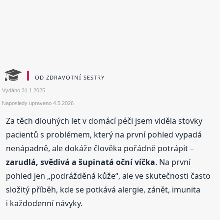
OD ZDRAVOTNÍ SESTRY
Vydáno
31.1.2025
Naposledy upraveno
4.5.2026
Za těch dlouhých let v domácí péči jsem viděla stovky
pacientů s problémem, který na první pohled vypadá
nenápadně, ale dokáže člověka pořádně potrápit –
zarudlá, svědivá a šupinatá oční víčka
. Na první
pohled jen „podrážděná kůže“, ale ve skutečnosti často
složitý příběh, kde se potkává alergie, zánět, imunita
i každodenní návyky.