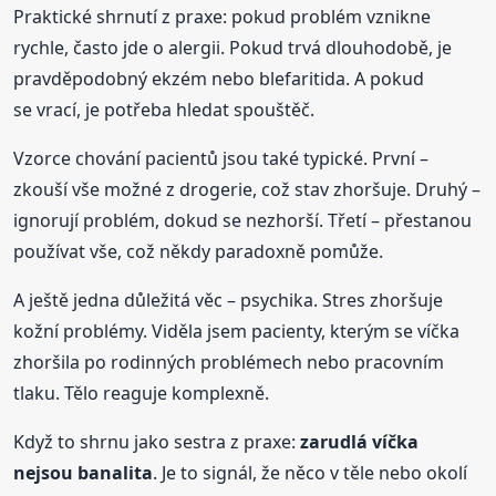
Praktické shrnutí z praxe: pokud problém vznikne
rychle, často jde o alergii. Pokud trvá dlouhodobě, je
pravděpodobný ekzém nebo blefaritida. A pokud
se vrací, je potřeba hledat spouštěč.
Vzorce chování pacientů jsou také typické. První –
zkouší vše možné z drogerie, což stav zhoršuje. Druhý –
ignorují problém, dokud se nezhorší. Třetí – přestanou
používat vše, což někdy paradoxně pomůže.
A ještě jedna důležitá věc – psychika. Stres zhoršuje
kožní problémy. Viděla jsem pacienty, kterým se víčka
zhoršila po rodinných problémech nebo pracovním
tlaku. Tělo reaguje komplexně.
Když to shrnu jako sestra z praxe:
zarudlá víčka
nejsou banalita
. Je to signál, že něco v těle nebo okolí