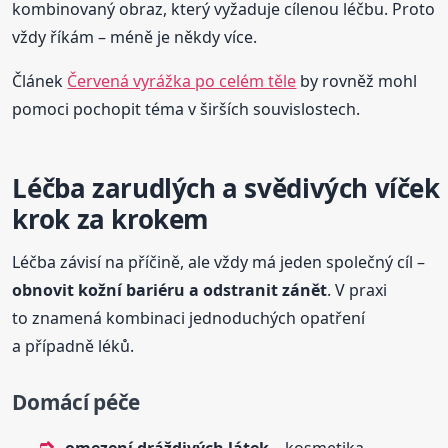
kombinovaný obraz, který vyžaduje cílenou léčbu. Proto
vždy říkám – méně je někdy více.
Článek
Červená vyrážka po celém těle
by rovněž mohl
pomoci pochopit téma v širších souvislostech.
Léčba zarudlých a svědivých víček
krok za krokem
Léčba závisí na příčině, ale vždy má jeden společný cíl –
obnovit kožní bariéru a odstranit zánět
. V praxi
to znamená kombinaci jednoduchých opatření
a případně léků.
Domácí péče