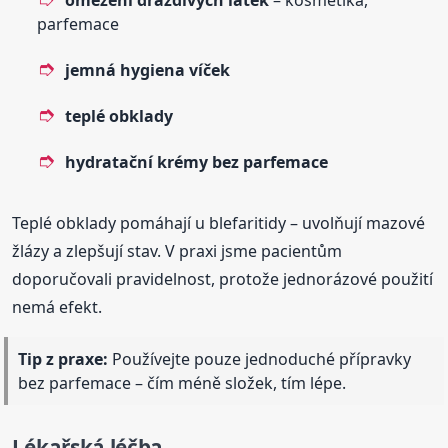
omezení dráždivých látek
– kosmetika,
parfemace
jemná hygiena víček
teplé obklady
hydratační krémy bez parfemace
Teplé obklady pomáhají u blefaritidy – uvolňují mazové
žlázy a zlepšují stav. V praxi jsme pacientům
doporučovali pravidelnost, protože jednorázové použití
nemá efekt.
Tip z praxe:
Používejte pouze jednoduché přípravky
bez parfemace – čím méně složek, tím lépe.
Lékařská léčba