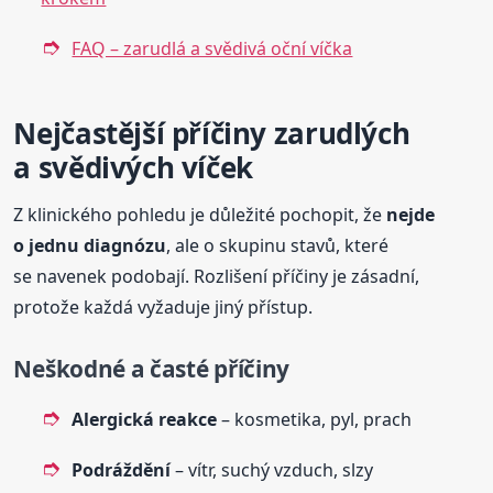
FAQ – zarudlá a svědivá oční víčka
Nejčastější příčiny zarudlých
a svědivých víček
Z klinického pohledu je důležité pochopit, že
nejde
o jednu diagnózu
, ale o skupinu stavů, které
se navenek podobají. Rozlišení příčiny je zásadní,
protože každá vyžaduje jiný přístup.
Neškodné a časté příčiny
Alergická reakce
– kosmetika, pyl, prach
Podráždění
– vítr, suchý vzduch, slzy