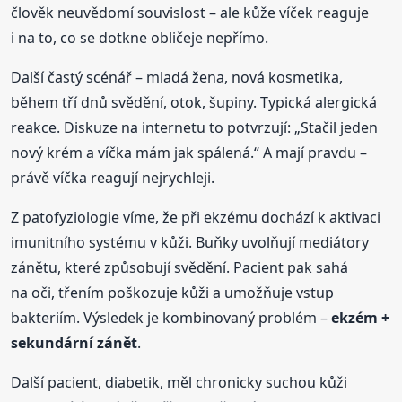
člověk neuvědomí souvislost – ale kůže víček reaguje
i na to, co se dotkne obličeje nepřímo.
Další častý scénář – mladá žena, nová kosmetika,
během tří dnů svědění, otok, šupiny. Typická alergická
reakce. Diskuze na internetu to potvrzují: „Stačil jeden
nový krém a víčka mám jak spálená.“ A mají pravdu –
právě víčka reagují nejrychleji.
Z patofyziologie víme, že při ekzému dochází k aktivaci
imunitního systému v kůži. Buňky uvolňují mediátory
zánětu, které způsobují svědění. Pacient pak sahá
na oči, třením poškozuje kůži a umožňuje vstup
bakteriím. Výsledek je kombinovaný problém –
ekzém +
sekundární zánět
.
Další pacient, diabetik, měl chronicky suchou kůži