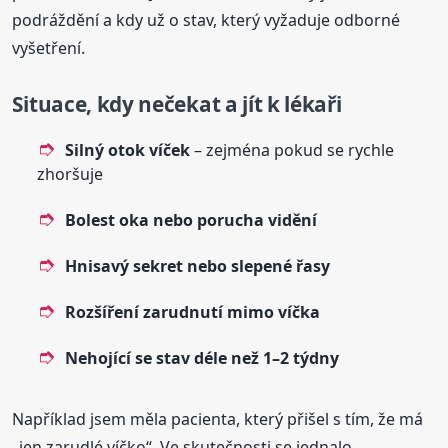
podráždění a kdy už o stav, který vyžaduje odborné
vyšetření.
Situace, kdy nečekat a jít k lékaři
Silný otok víček
– zejména pokud se rychle
zhoršuje
Bolest oka nebo porucha vidění
Hnisavý sekret nebo slepené řasy
Rozšíření zarudnutí mimo víčka
Nehojící se stav déle než 1–2 týdny
Například jsem měla pacienta, který přišel s tím, že má
„jen zarudlé víčko“. Ve skutečnosti se jednalo