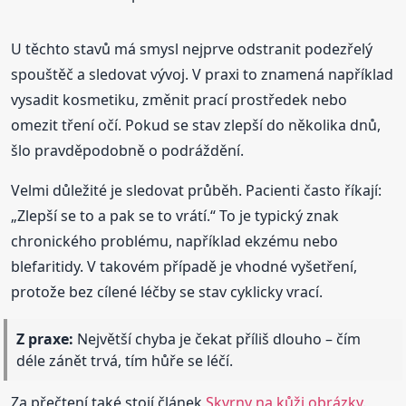
U těchto stavů má smysl nejprve odstranit podezřelý
spouštěč a sledovat vývoj. V praxi to znamená například
vysadit kosmetiku, změnit prací prostředek nebo
omezit tření očí. Pokud se stav zlepší do několika dnů,
šlo pravděpodobně o podráždění.
Velmi důležité je sledovat průběh. Pacienti často říkají:
„Zlepší se to a pak se to vrátí.“ To je typický znak
chronického problému, například ekzému nebo
blefaritidy. V takovém případě je vhodné vyšetření,
protože bez cílené léčby se stav cyklicky vrací.
Z praxe:
Největší chyba je čekat příliš dlouho – čím
déle zánět trvá, tím hůře se léčí.
Za přečtení také stojí článek
Skvrny na kůži obrázky
.