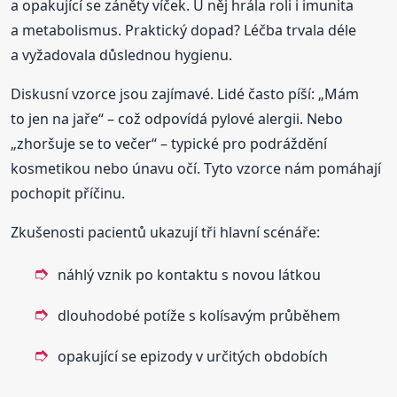
a opakující se záněty víček. U něj hrála roli i imunita
a metabolismus. Praktický dopad? Léčba trvala déle
a vyžadovala důslednou hygienu.
Diskusní vzorce jsou zajímavé. Lidé často píší: „Mám
to jen na jaře“ – což odpovídá pylové alergii. Nebo
„zhoršuje se to večer“ – typické pro podráždění
kosmetikou nebo únavu očí. Tyto vzorce nám pomáhají
pochopit příčinu.
Zkušenosti pacientů ukazují tři hlavní scénáře:
náhlý vznik po kontaktu s novou látkou
dlouhodobé potíže s kolísavým průběhem
opakující se epizody v určitých obdobích