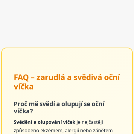
FAQ – zarudlá a svědivá oční
víčka
Proč mě svědí a olupují se oční
víčka?
Svědění a olupování víček
je nejčastěji
způsobeno ekzémem, alergií nebo zánětem