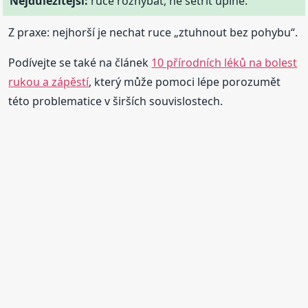
Nejdůležitější:
ruce rozhýbat, ne šetřit úplně.
Z praxe: nejhorší je nechat ruce „ztuhnout bez pohybu“.
Podívejte se také na článek
10 přírodních léků na bolest
rukou a zápěstí
, který může pomoci lépe porozumět
této problematice v širších souvislostech.