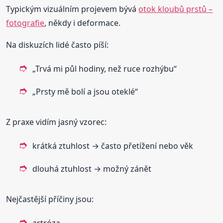
Typickým vizuálním projevem bývá
otok kloubů prstů –
fotografie
, někdy i deformace.
Na diskuzích lidé často píší:
„Trvá mi půl hodiny, než ruce rozhýbu“
„Prsty mě bolí a jsou oteklé“
Z praxe vidím jasný vzorec:
krátká ztuhlost → často přetížení nebo věk
dlouhá ztuhlost → možný zánět
Nejčastější příčiny jsou:
artróza