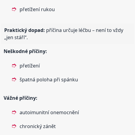
přetížení rukou
Praktický dopad:
příčina určuje léčbu – není to vždy
„jen stáří“.
Neškodné příčiny:
přetížení
špatná poloha při spánku
Vážné příčiny:
autoimunitní onemocnění
chronický zánět