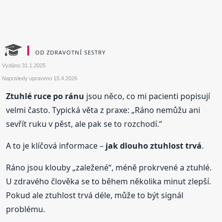
OD ZDRAVOTNÍ SESTRY
Vydáno
31.1.2025
Naposledy upraveno
15.4.2026
Ztuhlé ruce po ránu
jsou něco, co mi pacienti popisují
velmi často. Typická věta z praxe: „Ráno nemůžu ani
sevřít ruku v pěst, ale pak se to rozchodí.“
A to je klíčová informace –
jak dlouho ztuhlost trvá
.
Ráno jsou klouby „zaležené“, méně prokrvené a ztuhlé.
U zdravého člověka se to během několika minut zlepší.
Pokud ale ztuhlost trvá déle, může to být signál
problému.