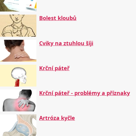
Bolest kloubů
Cviky na ztuhlou šíji
Krční páteř
Krční páteř - problémy a příznaky
Artróza kyčle