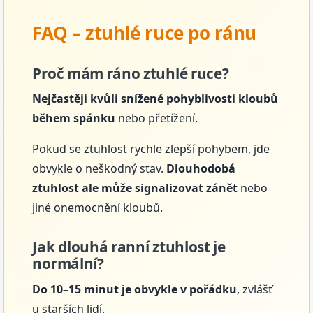
FAQ – ztuhlé ruce po ránu
Proč mám ráno ztuhlé ruce?
Nejčastěji kvůli snížené pohyblivosti kloubů
během spánku
nebo přetížení.
Pokud se ztuhlost rychle zlepší pohybem, jde
obvykle o neškodný stav.
Dlouhodobá
ztuhlost ale může signalizovat zánět
nebo
jiné onemocnění kloubů.
Jak dlouhá ranní ztuhlost je
normální?
Do 10–15 minut je obvykle v pořádku
, zvlášť
u starších lidí.