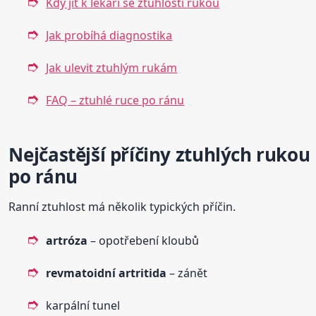
Kdy jít k lékaři se ztuhlostí rukou
Jak probíhá diagnostika
Jak ulevit ztuhlým rukám
FAQ – ztuhlé ruce po ránu
Nejčastější příčiny ztuhlých rukou
po ránu
Ranní ztuhlost má několik typických příčin.
artróza
– opotřebení kloubů
revmatoidní artritida
– zánět
karpální tunel