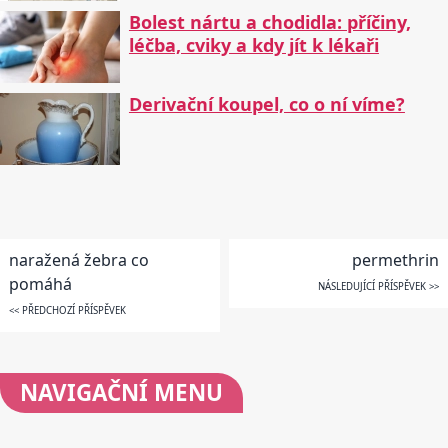
Bolest nártu a chodidla: příčiny,
léčba, cviky a kdy jít k lékaři
Derivační koupel, co o ní víme?
naražená žebra co
permethrin
pomáhá
NÁSLEDUJÍCÍ PŘÍSPĚVEK >>
<< PŘEDCHOZÍ PŘÍSPĚVEK
NAVIGAČNÍ
MENU