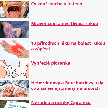
Co značí sucho v ústech
Mravenčení a necitlivost rukou
10 přírodních léků na bolest rukou
a zápěstí
Vyhřezlá ploténka
Heberdenovy a Bouchardovy uzly –
co znamenají změny na prstech
Nežádoucí účinky Cipralexu