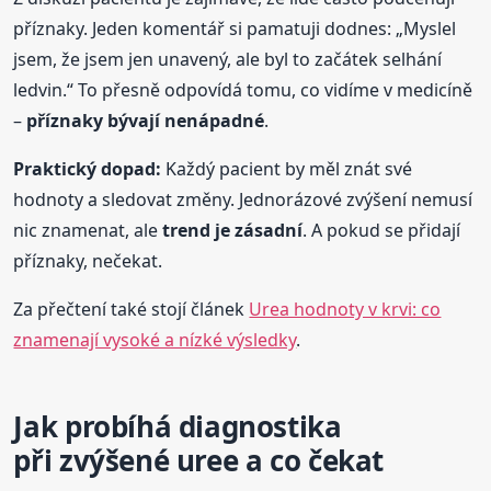
příznaky. Jeden komentář si pamatuji dodnes: „Myslel
jsem, že jsem jen unavený, ale byl to začátek selhání
ledvin.“ To přesně odpovídá tomu, co vidíme v medicíně
–
příznaky bývají nenápadné
.
Praktický dopad:
Každý pacient by měl znát své
hodnoty a sledovat změny. Jednorázové zvýšení nemusí
nic znamenat, ale
trend je zásadní
. A pokud se přidají
příznaky, nečekat.
Za přečtení také stojí článek
Urea hodnoty v krvi: co
znamenají vysoké a nízké výsledky
.
Jak probíhá diagnostika
při zvýšené uree a co čekat