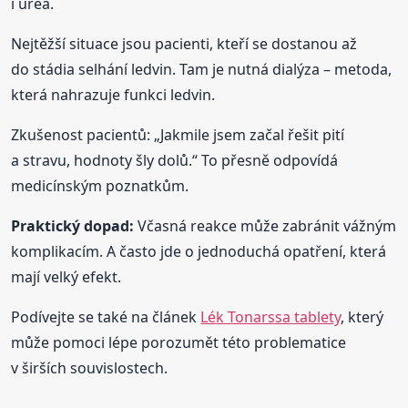
i urea.
Nejtěžší situace jsou pacienti, kteří se dostanou až
do stádia selhání ledvin. Tam je nutná dialýza – metoda,
která nahrazuje funkci ledvin.
Zkušenost pacientů: „Jakmile jsem začal řešit pití
a stravu, hodnoty šly dolů.“ To přesně odpovídá
medicínským poznatkům.
Praktický dopad:
Včasná reakce může zabránit vážným
komplikacím. A často jde o jednoduchá opatření, která
mají velký efekt.
Podívejte se také na článek
Lék Tonarssa tablety
, který
může pomoci lépe porozumět této problematice
v širších souvislostech.