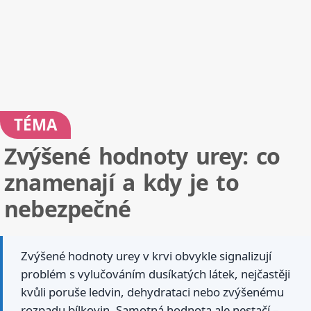
TÉMA
Zvýšené hodnoty urey: co
znamenají a kdy je to
nebezpečné
Zvýšené hodnoty urey v krvi obvykle signalizují
problém s vylučováním dusíkatých látek, nejčastěji
kvůli poruše ledvin, dehydrataci nebo zvýšenému
rozpadu bílkovin. Samotná hodnota ale nestačí –