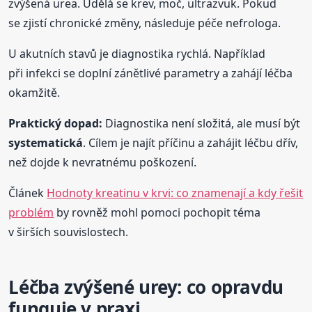
zvýšená urea. Udělá se krev, moč, ultrazvuk. Pokud
se zjistí chronické změny, následuje péče nefrologa.
U akutních stavů je diagnostika rychlá. Například
při infekci se doplní zánětlivé parametry a zahájí léčba
okamžitě.
Praktický dopad:
Diagnostika není složitá, ale musí být
systematická
. Cílem je najít příčinu a zahájit léčbu dřív,
než dojde k nevratnému poškození.
Článek
Hodnoty kreatinu v krvi: co znamenají a kdy řešit
problém
by rovněž mohl pomoci pochopit téma
v širších souvislostech.
Léčba zvýšené urey: co opravdu
funguje v praxi