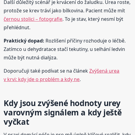
Další důležitý scénář je krvácení do žaludku. Urea roste,
protože se krev tráví jako bílkovina. Pacient může mít
černou stolici – fotografie
. To je stav, který nesmí být
přehlédnut.
Praktický dopad:
Rozlišení příčiny rozhoduje o léčbě.
Zatímco u dehydratace stačí tekutiny, u selhání ledvin
může být nutná dialýza.
Doporučuji také podívat se na článek
Zvýšená urea
v krvi: kdy jde o problém a kdy ne
.
Kdy jsou zvýšené hodnoty urey
varovným signálem a kdy ještě
vyčkat
V praxi domácí péče je pro mě úplně klíčové rozlišit, kdy