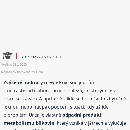
OD ZDRAVOTNÍ SESTRY
Vydáno
31.1.2025
Naposledy upraveno
29.4.2026
Zvýšené hodnoty urey
v krvi jsou jedním
z nejčastějších laboratorních nálezů, se kterým se v
praxi setkávám. A upřímně – lidé se toho často zbytečně
leknou, nebo naopak podcení situaci, kdy už jde
o problém. Urea je vlastně
odpadní produkt
metabolismu bílkovin
, který vzniká v játrech a vylučuje