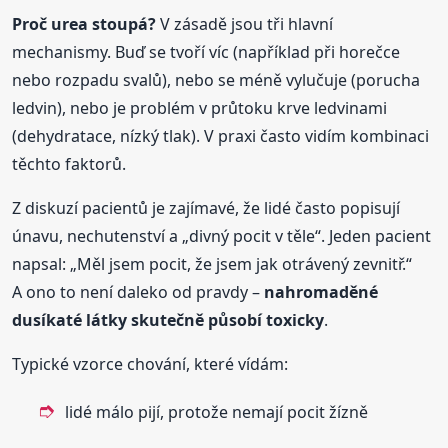
Proč urea stoupá?
V zásadě jsou tři hlavní
mechanismy. Buď se tvoří víc (například při horečce
nebo rozpadu svalů), nebo se méně vylučuje (porucha
ledvin), nebo je problém v průtoku krve ledvinami
(dehydratace, nízký tlak). V praxi často vidím kombinaci
těchto faktorů.
Z diskuzí pacientů je zajímavé, že lidé často popisují
únavu, nechutenství a „divný pocit v těle“. Jeden pacient
napsal: „Měl jsem pocit, že jsem jak otrávený zevnitř.“
A ono to není daleko od pravdy –
nahromaděné
dusíkaté látky skutečně působí toxicky
.
Typické vzorce chování, které vídám:
lidé málo pijí, protože nemají pocit žízně