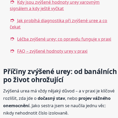
Kdy jsou zvýšené hodnoty urey varovným
signálem a kdy ještě vyčkat
Jak probíhá diagnostika při zvýšené uree a co
čekat
Léčba zvýšené urey: co opravdu funguje v praxi
FAQ – zvýšené hodnoty urey v praxi
Příčiny zvýšené urey: od banálních
po život ohrožující
Zvýšená urea má vždy nějaký důvod – a v praxi je klíčové
rozlišit, zda jde o
dočasný stav
, nebo
projev vážného
onemocnění
. Jako sestra jsem se naučila jednu věc:
nikdy nehodnotit číslo izolovaně.