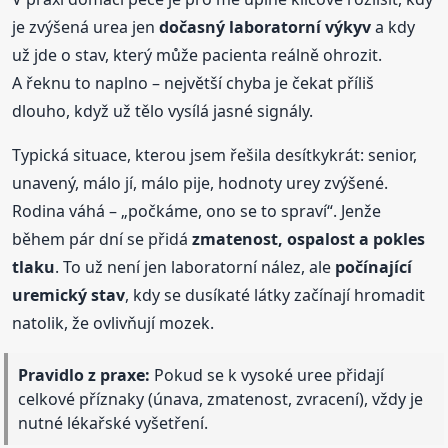
je zvýšená urea jen
dočasný laboratorní výkyv
a kdy
už jde o stav, který může pacienta reálně ohrozit.
A řeknu to naplno – největší chyba je čekat příliš
dlouho, když už tělo vysílá jasné signály.
Typická situace, kterou jsem řešila desítkykrát: senior,
unavený, málo jí, málo pije, hodnoty urey zvýšené.
Rodina váhá – „počkáme, ono se to spraví“. Jenže
během pár dní se přidá
zmatenost, ospalost a pokles
tlaku
. To už není jen laboratorní nález, ale
počínající
uremický stav
, kdy se dusíkaté látky začínají hromadit
natolik, že ovlivňují mozek.
Pravidlo z praxe:
Pokud se k vysoké uree přidají
celkové příznaky (únava, zmatenost, zvracení), vždy je
nutné lékařské vyšetření.