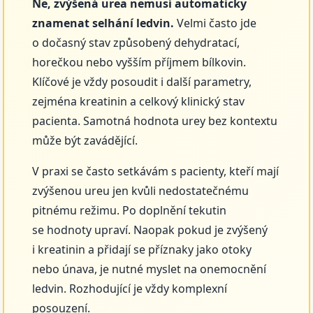
Ne, zvýšená urea nemusí automaticky
znamenat selhání ledvin.
Velmi často jde
o dočasný stav způsobený dehydratací,
horečkou nebo vyšším příjmem bílkovin.
Klíčové je vždy posoudit i další parametry,
zejména kreatinin a celkový klinický stav
pacienta. Samotná hodnota urey bez kontextu
může být zavádějící.
V praxi se často setkávám s pacienty, kteří mají
zvýšenou ureu jen kvůli nedostatečnému
pitnému režimu. Po doplnění tekutin
se hodnoty upraví. Naopak pokud je zvýšený
i kreatinin a přidají se příznaky jako otoky
nebo únava, je nutné myslet na onemocnění
ledvin. Rozhodující je vždy komplexní
posouzení.