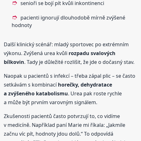
senioři se bojí pít kvůli inkontinenci
pacienti ignorují dlouhodobě mírně zvýšené
hodnoty
Další klinický scénář: mladý sportovec po extrémním
výkonu. Zvýšená urea kvůli
rozpadu svalových
bílkovin
. Tady je důležité rozlišit, že jde o dočasný stav.
Naopak u pacientů s infekcí – třeba zápal plic – se často
setkávám s kombinací
horečky, dehydratace
a zvýšeného katabolismu
. Urea pak roste rychle
a může být prvním varovným signálem.
Zkušenosti pacientů často potvrzují to, co vidíme
v medicíně. Například paní Marie mi říkala: „Jakmile
začnu víc pít, hodnoty jdou dolů.“ To odpovídá