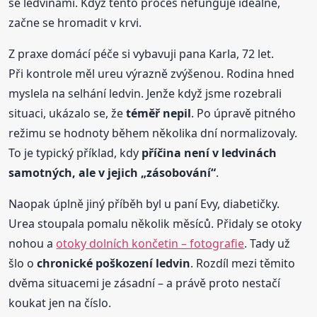
se ledvinami. Když tento proces nefunguje ideálně,
začne se hromadit v krvi.
Z praxe domácí péče si vybavuji pana Karla, 72 let.
Při kontrole měl ureu výrazně zvýšenou. Rodina hned
myslela na selhání ledvin. Jenže když jsme rozebrali
situaci, ukázalo se, že
téměř nepil
. Po úpravě pitného
režimu se hodnoty během několika dní normalizovaly.
To je typický příklad, kdy
příčina není v ledvinách
samotných, ale v jejich „zásobování“
.
Naopak úplně jiný příběh byl u paní Evy, diabetičky.
Urea stoupala pomalu několik měsíců. Přidaly se otoky
nohou a
otoky dolních končetin – fotografie
. Tady už
šlo o
chronické poškození ledvin
. Rozdíl mezi těmito
dvěma situacemi je zásadní – a právě proto nestačí
koukat jen na číslo.