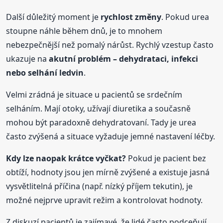
Další důležitý moment je
rychlost změny
. Pokud urea
stoupne náhle během dnů, je to mnohem
nebezpečnější než pomalý nárůst. Rychlý vzestup často
ukazuje na
akutní problém – dehydrataci, infekci
nebo selhání ledvin
.
Velmi zrádná je situace u pacientů se srdečním
selháním. Mají otoky, užívají diuretika a současně
mohou být paradoxně dehydratovaní. Tady je urea
často zvýšená a situace vyžaduje jemné nastavení léčby.
Kdy lze naopak krátce vyčkat?
Pokud je pacient bez
obtíží, hodnoty jsou jen mírně zvýšené a existuje jasná
vysvětlitelná příčina (např. nízký příjem tekutin), je
možné nejprve upravit režim a kontrolovat hodnoty.
Z diskuzí pacientů je zajímavé, že lidé často podceňují