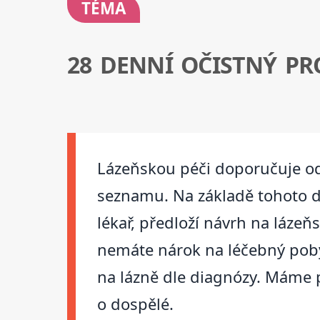
TÉMA
28 DENNÍ OČISTNÝ P
Lázeňskou péči doporučuje od
seznamu. Na základě tohoto do
lékař, předloží návrh na láze
nemáte nárok na léčebný pobyt
na lázně dle diagnózy. Máme p
o dospělé.