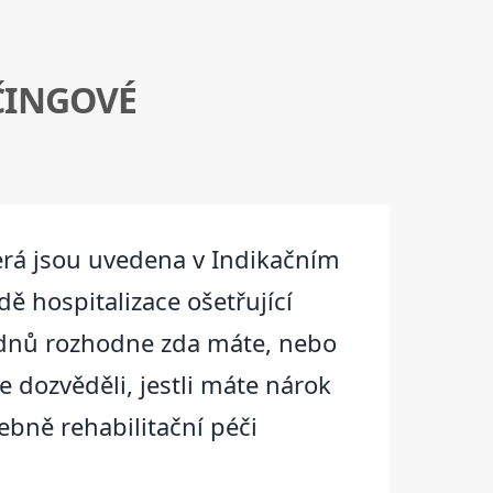
ČINGOVÉ
erá jsou uvedena v Indikačním
ě hospitalizace ošetřující
5 dnů rozhodne zda máte, nebo
 dozvěděli, jestli máte nárok
bně rehabilitační péči