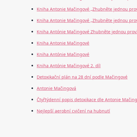
Kniha Antonie Mačingové „Zhubněte jednou pro
Kniha Antonie Mačingové „Zhubněte jednou provž
Kniha Antónie Mačingové Zhubněte jednou prov
Kniha Antonie Mačingové
Kniha Antónie Mačingové
Kniha Antónie Mačingové 2. díl
Detoxikační plán na 28 dní podle Mačingové
Antonie Mačingová
Čtyřtýdenní popis detoxikace dle Antonie Mačin
Nejlepší aerobní cvičení na hubnutí