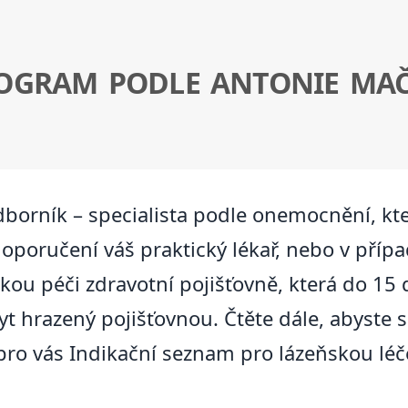
ROGRAM PODLE ANTONIE MA
borník – specialista podle onemocnění, kt
poručení váš praktický lékař, nebo v případ
ňskou péči zdravotní pojišťovně, která do 1
 hrazený pojišťovnou. Čtěte dále, abyste se
ro vás Indikační seznam pro lázeňskou léče