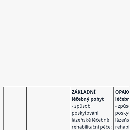
ZÁKLADNÍ
OPAK
léčebný pobyt
léčeb
- způsob
- způs
poskytování
poskyt
lázeňské léčebně
lázeňs
rehabilitační péče:
rehabi