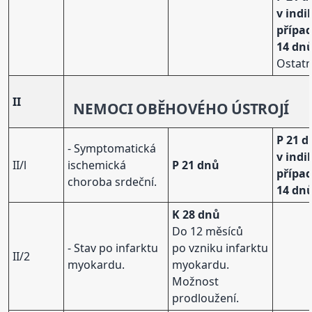
v ind
přípa
14 dn
Ostatn
II
NEMOCI OBĚHOVÉHO ÚSTROJÍ
P 21 d
- Symptomatická
v ind
II/l
ischemická
P 21 dnů
přípa
choroba srdeční.
14 dn
K 28 dnů
Do 12 měsíců
- Stav po infarktu
po vzniku infarktu
II/2
myokardu.
myokardu.
Možnost
prodloužení.