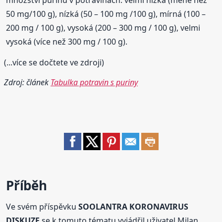
množství purinů v potravinách: velmi nízká (méně než
50 mg/100 g), nízká (50 – 100 mg /100 g), mírná (100 –
200 mg / 100 g), vysoká (200 – 300 mg / 100 g), velmi
vysoká (více než 300 mg / 100 g).
(...více se dočtete ve zdroji)
Zdroj: článek
Tabulka potravin s puriny
Příběh
Ve svém příspěvku
SOOLANTRA KORONAVIRUS
DISKUZE
se k tomuto tématu vyjádřil uživatel Milan.