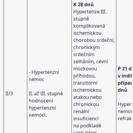
K 28 dnů
Hypertenze III.
stupně
komplikovaná
ischemickou
chorobou srdeční,
chronickým
srdečním
selháním, cévní
mozkovou
P 21 d
- Hypertenzní
příhodou,
v ind
nemoc
tranzitorní
případ
ischemickou
dnů
II/3
II. až III. stupně
atakou nebo
hodnocení
chronickou
Hyper
hypertenzní
renální
nemo
nemoci.
insuficiencí
refrak
na podkladě
vaskulární