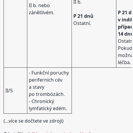
II b.
II b. nebo
zánětlivém.
P 21 d
P 21 dnů
v ind
Ostatní.
přípa
14 dn
Ostatn
Pokud
možná 
léčba.
- Funkční poruchy
periferních cév
a stavy
II/5
po trombózách.
- Chronický
lymfatický edém.
(...více se dočtete ve zdroji)