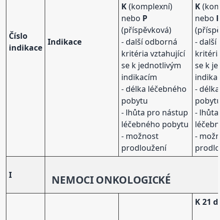
K
(komplexní)
K
(kom
nebo
P
nebo
(příspěvková)
(přísp
Číslo
Indikace
- další odborná
- dalš
indikace
kritéria vztahující
kritéri
se k jednotlivým
se k j
indikacím
indika
- délka léčebného
- délk
pobytu
pobyt
- lhůta pro nástup
- lhůt
léčebného pobytu
léčeb
- možnost
- mož
prodloužení
prodlo
I
NEMOCI ONKOLOGICKÉ
K 21 