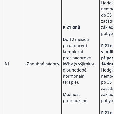
Hodgk
nemo
do 36 
začát
K 21 dnů
základ
pobytu
Do 12 měsíců
po ukončení
P 21 d
komplexní
v ind
protinádorové
přípa
I/1
- Zhoubné nádory.
léčby (s výjimkou
14 dn
dlouhodobé
Hodgk
hormonální
nemo
terapie).
po 36 
začát
Možnost
základ
prodloužení.
pobytu
P 21 d