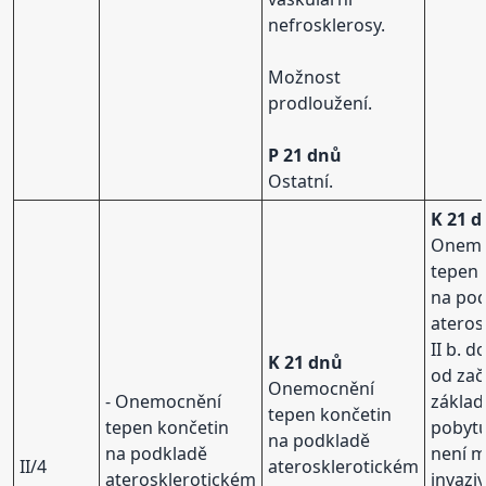
nefrosklerosy.
Možnost
prodloužení.
P 21 dnů
Ostatní.
K 21 
Onemo
tepen 
na po
ateros
II b. 
K 21 dnů
od zač
Onemocnění
- Onemocnění
základ
tepen končetin
tepen končetin
pobyt
na podkladě
na podkladě
není 
II/4
aterosklerotickém
aterosklerotickém
invaziv