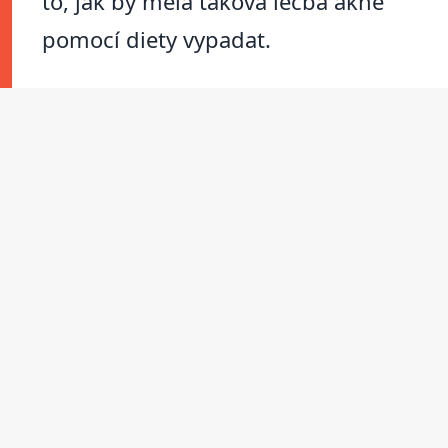
to, jak by měla taková léčba akné
pomocí diety vypadat.