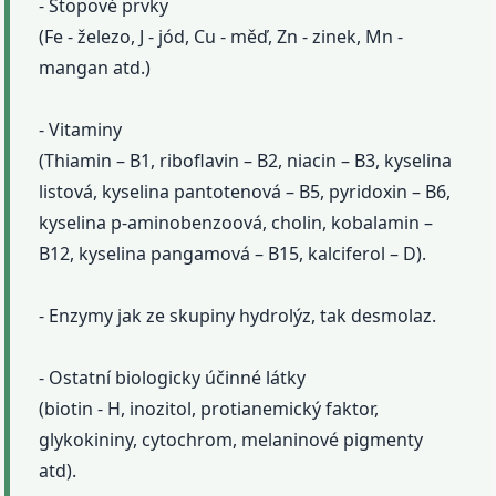
- Stopové prvky
(Fe - železo, J - jód, Cu - měď, Zn - zinek, Mn -
mangan atd.)
- Vitaminy
(Thiamin – B1, riboflavin – B2, niacin – B3, kyselina
listová, kyselina pantotenová – B5, pyridoxin – B6,
kyselina p-aminobenzoová, cholin, kobalamin –
B12, kyselina pangamová – B15, kalciferol – D).
- Enzymy jak ze skupiny hydrolýz, tak desmolaz.
- Ostatní biologicky účinné látky
(biotin - H, inozitol, protianemický faktor,
glykokininy, cytochrom, melaninové pigmenty
atd).