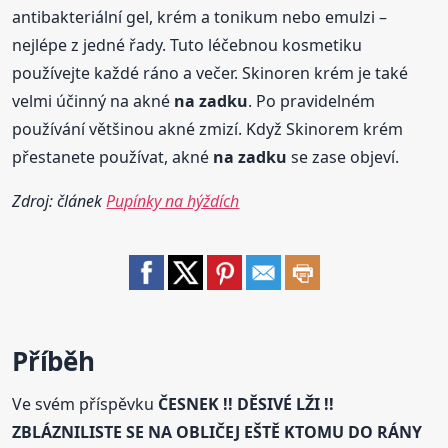
antibakteriální gel, krém a tonikum nebo emulzi –
nejlépe z jedné řady. Tuto léčebnou kosmetiku
používejte každé ráno a večer. Skinoren krém je také
velmi účinný na akné
na zadku
. Po pravidelném
používání většinou akné zmizí. Když Skinorem krém
přestanete používat, akné
na zadku
se zase objeví.
Zdroj: článek
Pupínky na hýždích
Příběh
Ve svém příspěvku
ČESNEK !! DĚSIVÉ LŽI !!
ZBLÁZNILISTE SE NA OBLIČEJ EŠTĚ KTOMU DO RÁNY