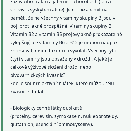
zažívacího traktu a jaterních chorobách (játra
souvisí s výskytem akné). Je nutné ale mít na
paměti, že ne všechny vitamíny skupiny B jsou v
boji proti akné prospěšné. Vitaminy skupiny B
Vitamin B2 a vitamin B5 projevy akné prokazatelně
vylepšují, ale vitaminy B6 a B12 je mohou naopak
zhoršovat, nebo dokonce i vyvolat. Všechny tyto
čtyři vitaminy jsou obsaženy v droždí. A jaké je
celkové výživové složení droždí nebo
pivovarnickcých kvasnic?
Zde je souhrn aktivních látek, které můžou tělu
kvasnice dodat:
- Biologicky cenné látky dusíkaté
(proteiny, cerevisin, zymokasein, nukleoproteidy,
glutathion, esenciální aminokyseliny).