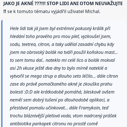
JAKO JE AKNÉ ???!!! STOP LIDI ANI OTOM NEUVAŽUJTE
!!
se k tomuto tématu vyjádřil uživatel Michal.
Hele lidi tak já jsem byl extrémní pokusný králik při
hledání toho pravého pro mou pleť, vyzkoušel jsem,
sodu, teetrea, citron, a taky udělal zasadní chybu kdy
jsem na obrovský bolák na tváři použil koňskou mast...
to sem tomu dal.. nateklo mi celé lico a bolák mokval
asi 2h vkuse ještě dva dny to bylo mírně nateklé a
vytvořil se mega strup a dlouho seto léčilo... dále citron
zase do právě pomačkaného akné je zkouška prahu
bolesti :D:D ale krátkodobě pomáhá, bleskově ovšem
neměl sem dobrý tušení po dlouhodobé aplikaci, a
přestával pomalu učinkovat... dále Framykoin, teď
trochu bláznivější pleťová voda, vtom nadrcený prášek
antibiotika parkapek citronu no prostě comě