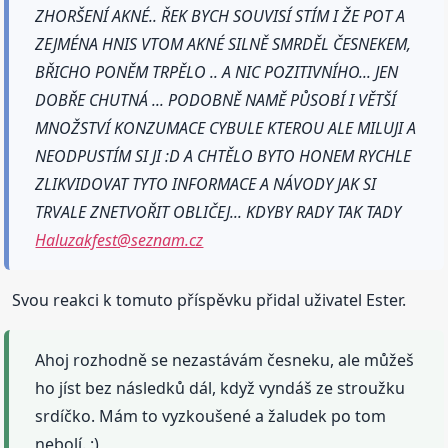
ZHORŠENÍ AKNÉ.. ŘEK BYCH SOUVISÍ STÍM I ŽE POT A
ZEJMÉNA HNIS VTOM AKNÉ SILNĚ SMRDĚL ČESNEKEM,
BŘICHO PONĚM TRPĚLO .. A NIC POZITIVNÍHO... JEN
DOBŘE CHUTNÁ ... PODOBNĚ NAMĚ PŮSOBÍ I VĚTŠÍ
MNOŽSTVÍ KONZUMACE CYBULE KTEROU ALE MILUJI A
NEODPUSTÍM SI JI :D A CHTĚLO BYTO HONEM RYCHLE
ZLIKVIDOVAT TYTO INFORMACE A NÁVODY JAK SI
TRVALE ZNETVOŘIT OBLIČEJ... KDYBY RADY TAK TADY
Haluzakfest@seznam.cz
Svou reakci k tomuto příspěvku přidal uživatel Ester.
Ahoj rozhodně se nezastávám česneku, ale můžeš
ho jíst bez následků dál, když vyndáš ze stroužku
srdíčko. Mám to vyzkoušené a žaludek po tom
nebolí. :)