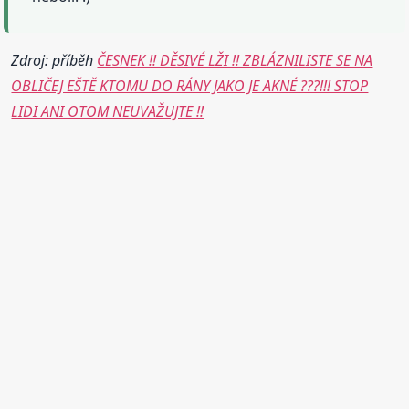
Zdroj: příběh
ČESNEK !! DĚSIVÉ LŽI !! ZBLÁZNILISTE SE NA
OBLIČEJ EŠTĚ KTOMU DO RÁNY JAKO JE AKNÉ ???!!! STOP
LIDI ANI OTOM NEUVAŽUJTE !!