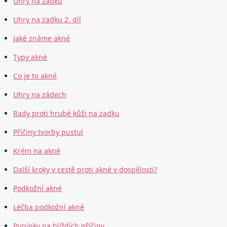
Uhry na zadku
Uhry na zadku 2. díl
Jaké známe akné
Typy akné
Co je to akné
Uhry na zádech
Rady proti hrubé kůži na zadku
Příčiny tvorby pustul
Krém na akné
Další kroky v cestě proti akné v dospělosti?
Podkožní akné
Léčba podkožní akné
Pupínky na hýždích příčiny