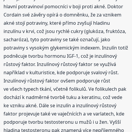
hlavní potravinoví pomocníci v boji proti akné. Doktor
Cordain své závěry opírá o domněnku, že za vznikem
akné stojí potraviny, které přímo zvyšují hladinu
inzulínu v krvi, což jsou rychlé cukry (glukóza, fruktóza,
sacharóza), tyto potraviny se také označují, jako
potraviny s vysokým glykemickým indexem. Inzulín totiž
podněcuje tvorbu hormonu IGF-1, což je inzulínový
růstový faktor. Inzulínový růstový faktor se využívá
například v kulturistice, kde podporuje svalový růst.
Inzulínový růstový faktor ovšem podporuje růst
ve všech typech tkání, včetně folikulů. Ve folikulech pak
dochází k nadměrné tvorbě tuku a keratinu, což vede
ke vzniku akné. Dále se inzulín a inzulínový růstový
faktor projevuje také ve vaječnících a ve varlatech, kde
podporuje tvorbu testosteronu u mužů i u žen. Vyšší
hladina testosteronu pak znamená více nepříjemného