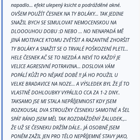
napadlo... efekt ulepený ksicht a podrážděné akné.
OVŠEM POUŽÍT ČESNEK NA TY BOLÁKY... TAK JEDINE
SNAŽIL BYCH SE SIMULOVAT NEMOCENSKOU NA
DLOOOUHOU DOBU :D NEBO ... NO NENAPADÁ MĚ
JINÁ MOTIVACE KTOMU ZVĚTŠIT A RAZANTNĚ ZHORŠIT
TY BOLÁKY A SNAŽIT SE O TRVALÉ POŠKOZENÍ PLETI...
HELE ČESNEK AČ SE TO NEZDÁ A NEVÍ TO KAŽDÝ JE
VELICE AGRESIVNÍ POTRAVINA... DOSLOVA VÁM
POPÁLÍ KŮŽI PO NĚJAKÉ DOBĚ !! JÁ HO POUŽIL U
VELKE BRADAVICE NA NOZE... A VÝSLEDEK BYL ŽE JÍ TO
VLASTNĚ DOHLOUBKY VYPÁLILO CCA ZA 1-2 DNY..
TAKSAMO JSE MI STALA NEPŘÍJEMNOST KDY JSEM
ROZKOUSAL DVA STROUŽKY ČESNEKU SAMOTNÉ A ŠEL
SPÁT RÁNO JSEM MĚL TAK ROZDRÁŽDĚNÝ ŽALUDEK.,..
ŽE UŽ SE ČESNEKU DRŽÍM DÁLE.. JÁ OSOBNĚ JSEM
PONĚM ZAŽIL JEN PRO TĚLO NEPŘÍJEMNÉ STAVY JAKO,