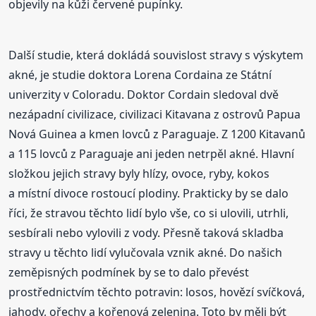
objevily na kůži červené pupínky.
Další studie, která dokládá souvislost stravy s výskytem
akné, je studie doktora Lorena Cordaina ze Státní
univerzity v Coloradu. Doktor Cordain sledoval dvě
nezápadní civilizace, civilizaci Kitavana z ostrovů Papua
Nová Guinea a kmen lovců z Paraguaje. Z 1200 Kitavanů
a 115 lovců z Paraguaje ani jeden netrpěl akné. Hlavní
složkou jejich stravy byly hlízy, ovoce, ryby, kokos
a místní divoce rostoucí plodiny. Prakticky by se dalo
říci, že stravou těchto lidí bylo vše, co si ulovili, utrhli,
sesbírali nebo vylovili z vody. Přesně taková skladba
stravy u těchto lidí vylučovala vznik akné. Do našich
zeměpisných podmínek by se to dalo převést
prostřednictvím těchto potravin: losos, hovězí svíčková,
jahody, ořechy a kořenová zelenina. Toto by měli být