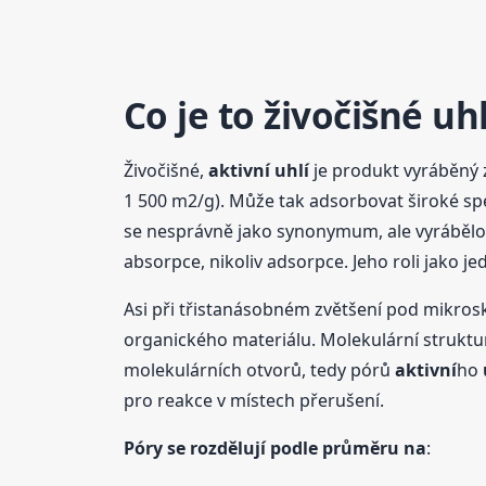
Co je to živočišné
uhl
Živočišné,
aktivní
uhlí
je produkt vyráběný
1 500 m2/g). Může tak adsorbovat široké spe
se nesprávně jako synonymum, ale vyrábělo s
absorpce, nikoliv adsorpce. Jeho roli jako j
Asi při třistanásobném zvětšení pod mikro
organického materiálu. Molekulární strukt
molekulárních otvorů, tedy pórů
aktivní
ho
pro reakce v místech přerušení.
Póry se rozdělují podle průměru na
: