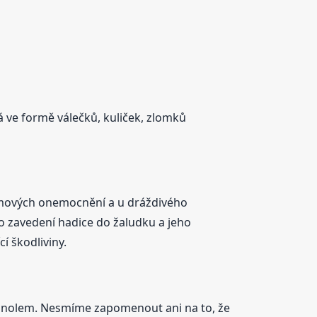
á ve formě válečků, kuliček, zlomků
ůjmových onemocnění a u dráždivého
Po zavedení hadice do žaludku a jeho
í škodliviny.
tanolem. Nesmíme zapomenout ani na to, že