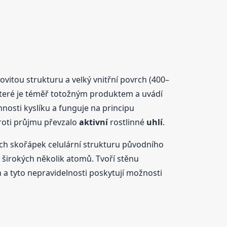
vitou strukturu a velký vnitřní povrch (400–
které je téměř totožným produktem a uvádí
nosti kyslíku a funguje na principu
proti průjmu převzalo
aktivní
rostlinné
uhlí
.
h skořápek celulární strukturu původního
 širokých několik atomů. Tvoří stěnu
 a tyto nepravidelnosti poskytují možnosti