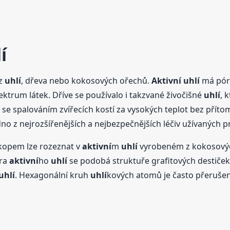
í
 z
uhlí
, dřeva nebo kokosových ořechů.
Aktivní
uhlí
má póro
ktrum látek. Dříve se používalo i takzvané živočišné
uhlí
, 
e spalováním zvířecích kostí za vysokých teplot bez přítom
edno z nejrozšířenějších a nejbezpečnějších léčiv užívaných 
skopem lze rozeznat v
aktivní
m
uhlí
vyrobeném z kokosovýc
ura
aktivní
ho
uhlí
se podobá struktuře grafitových destiček
uhlí
. Hexagonální kruh
uhlí
kových atomů je často přerušen