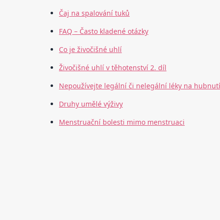
Čaj na spalování tuků
FAQ – Často kladené otázky
Co je živočišné uhlí
Živočišné uhlí v těhotenství 2. díl
Nepoužívejte legální či nelegální léky na hubnut
Druhy umělé výživy
Menstruační bolesti mimo menstruaci