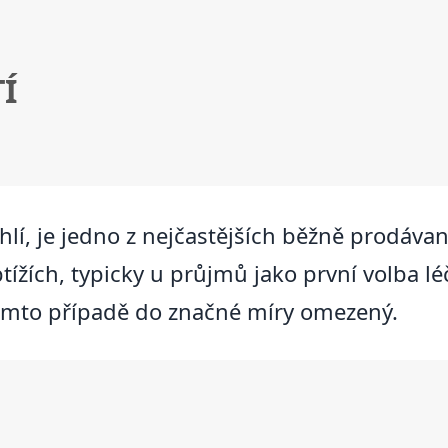
Í
uhlí, je jedno z nejčastějších běžně prodávaný
tížích, typicky u průjmů jako první volba lé
v tomto případě do značné míry omezený.