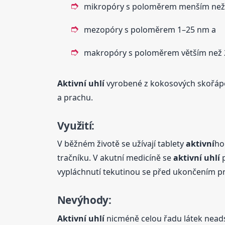
mikropóry s poloměrem menším než
mezopóry s poloměrem 1–25 nm a
makropóry s poloměrem větším než 
Aktivní
uhlí
vyrobené z kokosových skořápe
a prachu.
Využití:
V běžném životě se užívají tablety
aktivní
h
tračníku. V akutní medicíně se
aktivní
uhlí
p
vypláchnutí tekutinou se před ukončením p
Nevýhody
:
Aktivní
uhlí
nicméně celou řadu látek nead