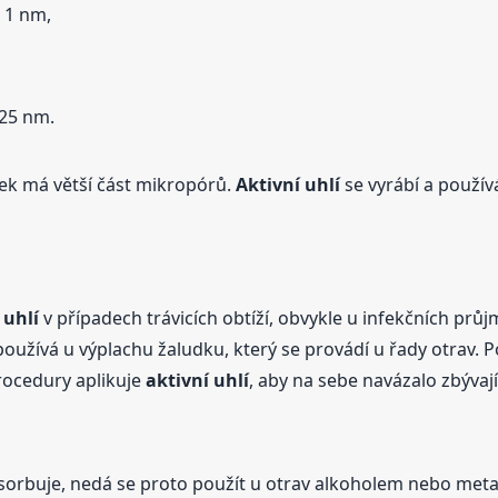
 1 nm,
25 nm.
k má větší část mikropórů.
Aktivní
uhlí
se vyrábí a použív
o
uhlí
v případech trávicích obtíží, obvykle u infekčních pr
oužívá u výplachu žaludku, který se provádí u řady otrav. 
rocedury aplikuje
aktivní
uhlí
, aby na sebe navázalo zbývajíc
sorbuje, nedá se proto použít u otrav alkoholem nebo me