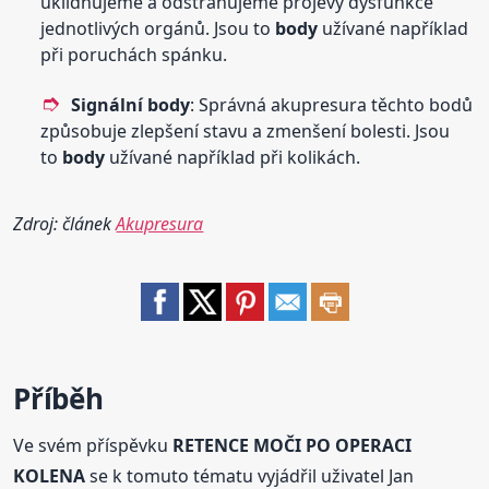
uklidňujeme a odstraňujeme projevy dysfunkce
jednotlivých orgánů. Jsou to
body
užívané například
při poruchách spánku.
Signální
body
: Správná akupresura těchto bodů
způsobuje zlepšení stavu a zmenšení bolesti. Jsou
to
body
užívané například při kolikách.
Zdroj: článek
Akupresura
Příběh
Ve svém příspěvku
RETENCE MOČI PO OPERACI
KOLENA
se k tomuto tématu vyjádřil uživatel Jan