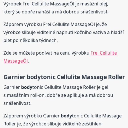
Výrobek Frei Cellulite MassageÖl je masážní olej,
který se dobře nanáší a má dobrou snášenlivost.
Záporem výrobku Frei Cellulite MassageÖl je, že
výrobce slibuje viditelné napnutí kožního vaziva a hladší
pleť po několika týdnech.
Zde se můžete podívat na cenu výrobku
Frei Cellulite
MassageÖl
.
Garnier
body
tonic Cellulite Massage Roller
Garnier
body
tonic Cellulite Massage Roller je gel
s masážním roll-on, dobře se aplikuje a má dobrou
snášenlivost.
Záporem výrobku Garnier
body
tonic Cellulite Massage
Roller je, že výrobce slibuje viditelné zeštíhlení