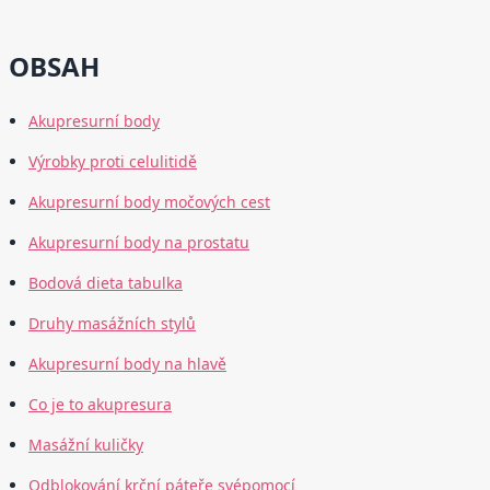
OBSAH
Akupresurní body
Výrobky proti celulitidě
Akupresurní body močových cest
Akupresurní body na prostatu
Bodová dieta tabulka
Druhy masážních stylů
Akupresurní body na hlavě
Co je to akupresura
Masážní kuličky
Odblokování krční páteře svépomocí