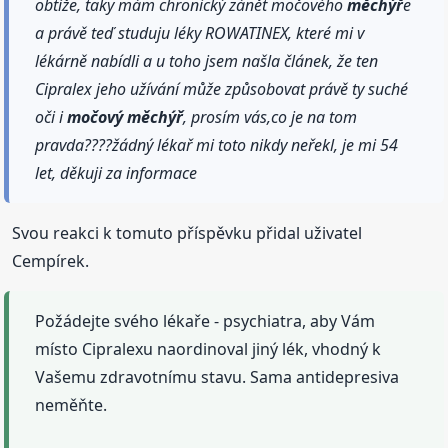
obtíže, taky mám chronický zánět močového
měchýř
e
a právě teď studuju léky ROWATINEX, které mi v
lékárně nabídli a u toho jsem našla článek, že ten
Cipralex jeho užívání může způsobovat právě ty suché
oči i
močový
měchýř
, prosím vás,co je na tom
pravda????žádný lékař mi toto nikdy neřekl, je mi 54
let, děkuji za informace
Svou reakci k tomuto příspěvku přidal uživatel
Cempírek.
Požádejte svého lékaře - psychiatra, aby Vám
místo Cipralexu naordinoval jiný lék, vhodný k
Vašemu zdravotnímu stavu. Sama antidepresiva
neměňte.