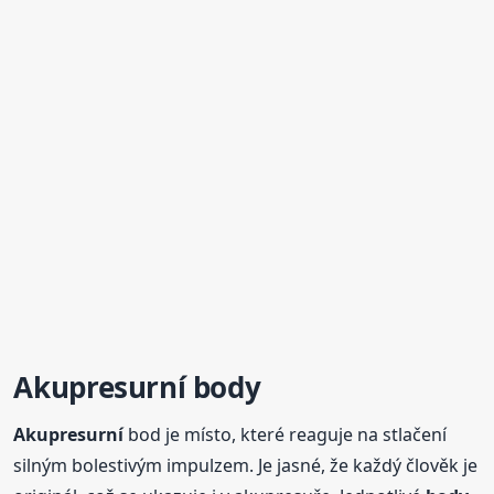
Akupresurní
body
Akupresurní
bod je místo, které reaguje na stlačení
silným bolestivým impulzem. Je jasné, že každý člověk je