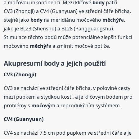
a močovou inkontinencí. Mezi klíčové
body
patří
CV3 (Zhongji) a CV4 (Guanyuan) ve střední čáře břicha,
stejně jako
body
na meridiánu močového
měchýř
e,
jako je BL23 (Shenshu) a BL28 (Pangguangshu).
Stimulace těchto bodů může potenciálně zlepšit funkci
močového
měchýř
e a zmírnit močové potíže.
Akupresurní
body
a jejich použití
CV3 (Zhongji)
CV3 se nachází ve střední čáře břicha, v polovině cesty
mezi pupkem a stydkou kostí, a je klíčovým bodem pro
problémy s
močový
m a reprodukčním systémem.
CV4 (Guanyuan)
CV4 se nachází 7,5 cm pod pupkem ve střední čáře a je