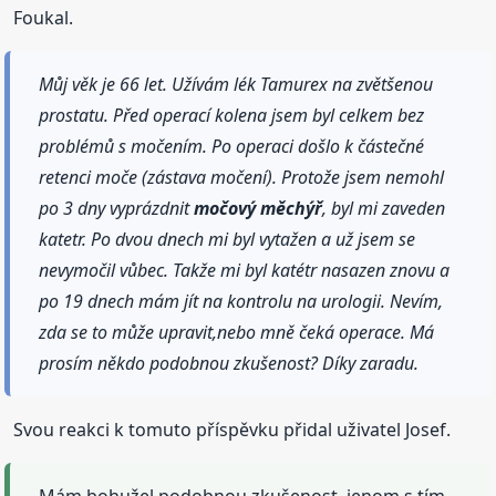
Foukal.
Můj věk je 66 let. Užívám lék Tamurex na zvětšenou
prostatu. Před operací kolena jsem byl celkem bez
problémů s močením. Po operaci došlo k částečné
retenci moče (zástava močení). Protože jsem nemohl
po 3 dny vyprázdnit
močový
měchýř
, byl mi zaveden
katetr. Po dvou dnech mi byl vytažen a už jsem se
nevymočil vůbec. Takže mi byl katétr nasazen znovu a
po 19 dnech mám jít na kontrolu na urologii. Nevím,
zda se to může upravit,nebo mně čeká operace. Má
prosím někdo podobnou zkušenost? Díky zaradu.
Svou reakci k tomuto příspěvku přidal uživatel Josef.