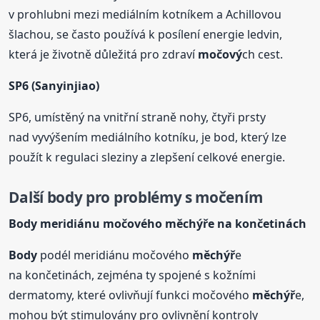
v prohlubni mezi mediálním kotníkem a Achillovou
šlachou, se často používá k posílení energie ledvin,
která je životně důležitá pro zdraví
močový
ch cest.
SP6 (Sanyinjiao)
SP6, umístěný na vnitřní straně nohy, čtyři prsty
nad vyvýšením mediálního kotníku, je bod, který lze
použít k regulaci sleziny a zlepšení celkové energie.
Další
body
pro problémy s močením
Body
meridiánu močového
měchýř
e na končetinách
Body
podél meridiánu močového
měchýř
e
na končetinách, zejména ty spojené s kožními
dermatomy, které ovlivňují funkci močového
měchýř
e,
mohou být stimulovány pro ovlivnění kontroly