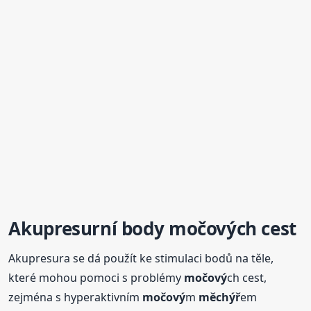
Akupresurní
body
močový
ch cest
Akupresura se dá použít ke stimulaci bodů na těle,
které mohou pomoci s problémy
močový
ch cest,
zejména s hyperaktivním
močový
m
měchýř
em