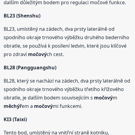
dalším důležitým bodem pro regulaci močové funkce.
BL23 (Shenshu)
BL23, umístěný na zádech, dva prsty laterálně od
spodního okraje trnového výběžku druhého bederního
obratle, se používá k posílení ledvin, které jsou klíčové
pro zdraví
močový
ch cest.
BL28 (Pangguangshu)
BL28, který se nachází na zádech, dva prsty laterálně od
spodního okraje trnového výběžku třetího křížového
obratle, je dalším bodem souvisejícím s
močový
m
měchýř
em a
močový
mi funkcemi.
KI3 (Taixi)
Tento bod, umístěný na vnitřní straně kotníku,