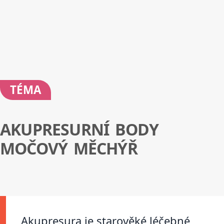
TÉMA
AKUPRESURNÍ BODY
MOČOVÝ MĚCHÝŘ
Akupresura je starověké léčebné