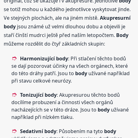
originál, což se ukazuje i v akupresuře. Jednotlivé
body
se totiž mohou u každého jednotlivce vyskytovat jinde.
Ve stejných plochách, ale na jiném místě.
Akupresurní
body
jsou známé už velmi dlouhou dobu a objevili je
staří čínští mudrci ještě před naším letopočtem.
Body
můžeme rozdělit do čtyř základních skupin:
Harmonizující
body
: Při stlačení těchto bodů
se dají pozorovat účinky na všech orgánech, které
do této dráhy patří. Jsou to
body
užívané například
při stavu celkové neurózy.
Tonizující
body
: Akupresurou těchto bodů
docílíme probuzení a činnosti všech orgánů
nacházejících se v této dráze. Jsou to
body
užívané
například při nízkém tlaku.
Sedativní
body
: Působením na tyto
body