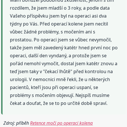
Mám bohužel podobnou zkušenost, jenom s tím
rozdílem, že jsem mladší o 3 roky, a podle data
Vašeho příspěvku jsem byl na operaci asi dva
týdny po Vás. Před operací kolene jsem necítil
vůbec žádné problémy, s močením ani s
prostatou. Po operaci jsem se vůbec nevymočil,
takže jsem měl zavedený katétr hned první noc po
operaci, další den vyndaný, a protože jsem se
pořád nemohl vymočit, dostal jsem katétr znovu a
teď jsem taky v "čekací lhůtě" před kontrolou na
urologii. V nemocnici mně řekli, že u některých
pacientů, kteří jsou při operaci uspaní, se
problémy s močením objevují. Nejspíš musíme
čekat a doufat, že se to po určité době spraví.
Zdroj: příběh
Retence moči po operaci kolena