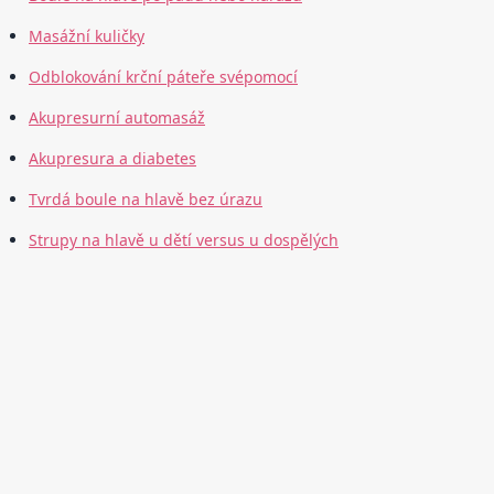
Masážní kuličky
Odblokování krční páteře svépomocí
Akupresurní automasáž
Akupresura a diabetes
Tvrdá boule na hlavě bez úrazu
Strupy na hlavě u dětí versus u dospělých