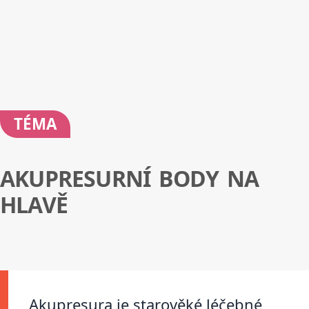
TÉMA
AKUPRESURNÍ BODY NA
HLAVĚ
Akupresura je starověké léčebné