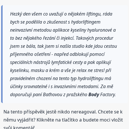
Hezký den všem co uvažují o nějakém liftingu, ráda
bych se podělila o zkušenost s hydorliftingem
neinvazivní metodou aplikace kyseliny hyaluronové a
to bez nějakého řezání či injekcí. Takových procedur
jsem se bála, tak jsem si našla studio kde jdou cestou
příjemného ošetření - napřed odblokují pomocí
speciálních nástrojů lymfatické cesty a pak aplikují
kyselinku, masku a krém a vše je relax ne stres! při
pravidelném chození na tento typ hydroliftingu má
účinky srovnatelné i s invazivními metodami. Za mě
doporučuji paní Baťhovou z pražského
Body
Factory.
Na tento příspěvěk jestě nikdo nereagoval. Chcete se k
němu vyjádřit? Klikněte na tlačítko a budete moci vložit
svůj komentář.