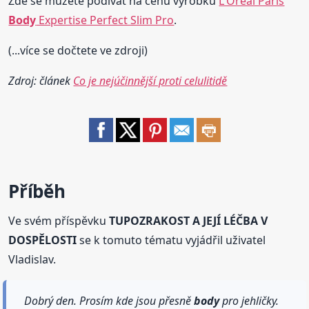
Zde se můžete podívat na cenu výrobku
L'Oréal Paris
Body
Expertise Perfect Slim Pro
.
(...více se dočtete ve zdroji)
Zdroj: článek
Co je nejúčinnější proti celulitidě
Příběh
Ve svém příspěvku
TUPOZRAKOST A JEJÍ LÉČBA V
DOSPĚLOSTI
se k tomuto tématu vyjádřil uživatel
Vladislav.
Dobrý den. Prosím kde jsou přesně
body
pro jehličky.