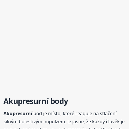
Akupresurní
body
Akupresurní
bod je místo, které reaguje na stlačení
silným bolestivým impulzem. Je jasné, že každý člověk je