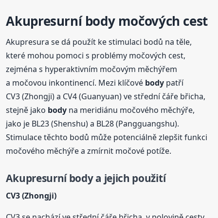
Akupresurní
body
močových cest
Akupresura se dá použít ke stimulaci bodů na těle,
které mohou pomoci s problémy močových cest,
zejména s hyperaktivním močovým měchýřem
a močovou inkontinencí. Mezi klíčové
body
patří
CV3 (Zhongji) a CV4 (Guanyuan) ve střední čáře břicha,
stejně jako
body
na meridiánu močového měchýře,
jako je BL23 (Shenshu) a BL28 (Pangguangshu).
Stimulace těchto bodů může potenciálně zlepšit funkci
močového měchýře a zmírnit močové potíže.
Akupresurní
body
a jejich použití
CV3 (Zhongji)
CV3 se nachází ve střední čáře břicha, v polovině cesty