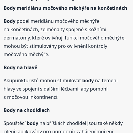
Body
meridiánu močového měchýře na končetinách
Body
podél meridiánu močového měchýře
na končetinách, zejména ty spojené s kožními
dermatomy, které ovlivňují funkci močového měchýře,
mohou být stimulovány pro ovlivnění kontroly
močového měchýře.
Body
na hlavě
Akupunkturisté mohou stimulovat
body
na temeni
hlavy ve spojení s dalšími léčbami, aby pomohli
s močovou inkontinencí.
Body
na chodidlech
Spouštěcí
body
na bříškách chodidel jsou také někdy
cíleně aplikovány pro pomoc při zahájení močení.