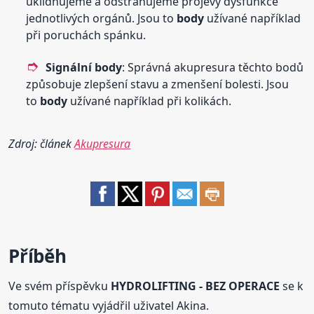
uklidňujeme a odstraňujeme projevy dysfunkce
jednotlivých orgánů. Jsou to
body
užívané například
při poruchách spánku.
Signální
body
: Správná akupresura těchto bodů
způsobuje zlepšení stavu a zmenšení bolesti. Jsou
to
body
užívané například při kolikách.
Zdroj: článek
Akupresura
Příběh
Ve svém příspěvku
HYDROLIFTING - BEZ OPERACE
se k
tomuto tématu vyjádřil uživatel Akina.