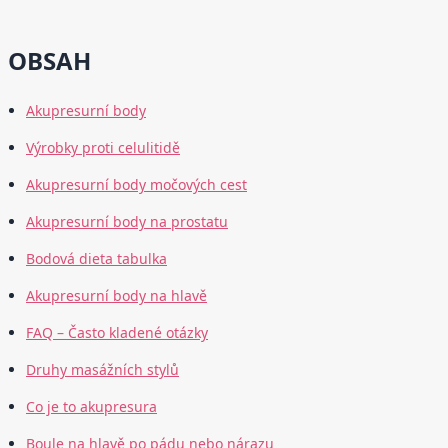
OBSAH
Akupresurní body
Výrobky proti celulitidě
Akupresurní body močových cest
Akupresurní body na prostatu
Bodová dieta tabulka
Akupresurní body na hlavě
FAQ – Často kladené otázky
Druhy masážních stylů
Co je to akupresura
Boule na hlavě po pádu nebo nárazu