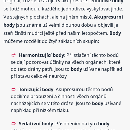
originál, což se ukazuje i v akupresuře. Jednotlivé
body
se totiž mohou u každého jednotlivce vyskytovat jinde.
Ve stejných plochách, ale na jiném místě.
Akupresurní
body
jsou známé už velmi dlouhou dobu a objevili je
staří čínští mudrci ještě před naším letopočtem.
Body
můžeme rozdělit do čtyř základních skupin:
Harmonizující
body
: Při stlačení těchto bodů
se dají pozorovat účinky na všech orgánech, které
do této dráhy patří. Jsou to
body
užívané například
při stavu celkové neurózy.
Tonizující
body
: Akupresurou těchto bodů
docílíme probuzení a činnosti všech orgánů
nacházejících se v této dráze. Jsou to
body
užívané
například při nízkém tlaku.
Sedativní
body
: Působením na tyto
body