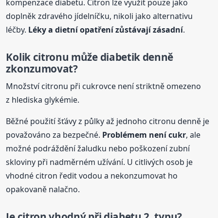
kompenzace diabetu. Citron lze využít pouze jako
doplněk zdravého jídelníčku, nikoli jako alternativu
léčby.
Léky a dietní opatření zůstávají zásadní
.
Kolik citronu může diabetik denně
zkonzumovat?
Množství citronu při cukrovce není striktně omezeno
z hlediska glykémie.
Běžné použití šťávy z půlky až jednoho citronu denně je
považováno za bezpečné.
Problémem není cukr
, ale
možné podráždění žaludku nebo poškození zubní
skloviny při nadměrném užívání. U citlivých osob je
vhodné citron ředit vodou a nekonzumovat ho
opakovaně nalačno.
Je citron vhodný při diabetu 2. typu?