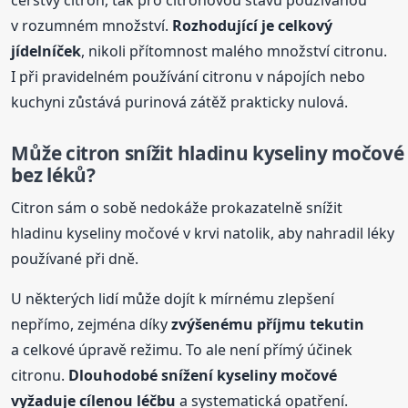
v rozumném množství.
Rozhodující je celkový
jídelníček
, nikoli přítomnost malého množství citronu.
I při pravidelném používání citronu v nápojích nebo
kuchyni zůstává purinová zátěž prakticky nulová.
Může citron snížit hladinu kyseliny močové
bez léků?
Citron sám o sobě nedokáže prokazatelně snížit
hladinu kyseliny močové v krvi natolik, aby nahradil léky
používané při dně.
U některých lidí může dojít k mírnému zlepšení
nepřímo, zejména díky
zvýšenému příjmu tekutin
a celkové úpravě režimu. To ale není přímý účinek
citronu.
Dlouhodobé snížení kyseliny močové
vyžaduje cílenou léčbu
a systematická opatření.