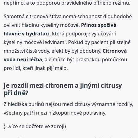
nepřímo, a to podporou pravidelného pitného režimu.
Samotná citronová šťáva nemá schopnost dlouhodobě
ovlivnit hladinu kyseliny močové.
Přínos spočívá
hlavně v hydrataci
, která podporuje vylučování
kyseliny močové ledvinami. Pokud by pacient pil stejné
množství čisté vody, efekt by byl obdobný.
Citronová
voda není léčba
, ale může být praktickou pomůckou
pro lidi, kteří jinak pijí málo.
Je rozdíl mezi citronem a jinými citrusy
při dně?
Z hlediska purinů nejsou mezi citrusy významné rozdíly,
všechny patří mezi nízkopurinové potraviny.
(...více se dočtete ve zdroji)