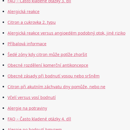
FAQ – Často kladené otázky 3. díl
Alergická reakce
Citron a cukrovka 2. typu
Alergická reakce versus angioedém podobný otok, jiné riziko
Příbalová informace
Šedé zóny kdy citron může potíže zhoršit
Obecné rozdělení komerční antikoncepce
Obecné zásady při bodnutí vosou nebo sršněm
Citron při akutním záchvatu dny pomůže, nebo ne
Včelí versus vosí bodnutí
Alergie na potraviny
FAQ – Často kladené otázky 4. díl
Alergie po bodnutí hmyzem