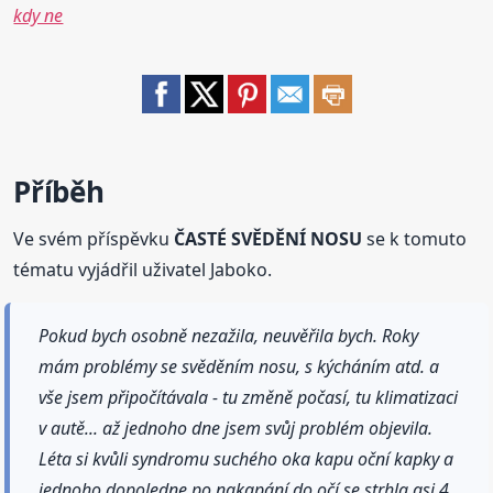
kdy ne
Příběh
Ve svém příspěvku
ČASTÉ SVĚDĚNÍ NOSU
se k tomuto
tématu vyjádřil uživatel Jaboko.
Pokud bych osobně nezažila, neuvěřila bych. Roky
mám problémy se svěděním nosu, s kýcháním atd. a
vše jsem připočítávala - tu změně počasí, tu klimatizaci
v autě... až jednoho dne jsem svůj problém objevila.
Léta si kvůli syndromu suchého oka kapu oční kapky a
jednoho dopoledne po nakapání do očí se strhla asi 4