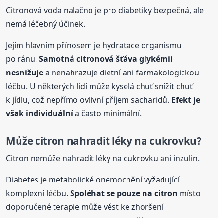
Citronová voda nalačno je pro diabetiky bezpečná, ale
nemá léčebný účinek.
Jejím hlavním přínosem je hydratace organismu
po ránu.
Samotná citronová šťáva glykémii
nesnižuje
a nenahrazuje dietní ani farmakologickou
léčbu. U některých lidí může kyselá chuť snížit chuť
k jídlu, což nepřímo ovlivní příjem sacharidů.
Efekt je
však individuální
a často minimální.
Může citron nahradit léky na cukrovku?
Citron nemůže nahradit léky na cukrovku ani inzulin.
Diabetes je metabolické onemocnění vyžadující
komplexní léčbu.
Spoléhat se pouze
na citron
místo
doporučené terapie může vést ke zhoršení