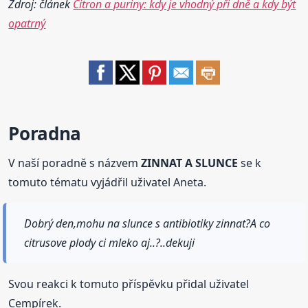
Zdroj: článek
Citron a puriny: kdy je vhodný při dně a kdy být
opatrný
Poradna
V naší poradně s názvem
ZINNAT A SLUNCE
se k
tomuto tématu vyjádřil uživatel Aneta.
Dobrý den,mohu na slunce s antibiotiky zinnat?A co
citrusove plody ci mleko aj..?..dekuji
Svou reakci k tomuto příspěvku přidal uživatel
Cempírek.