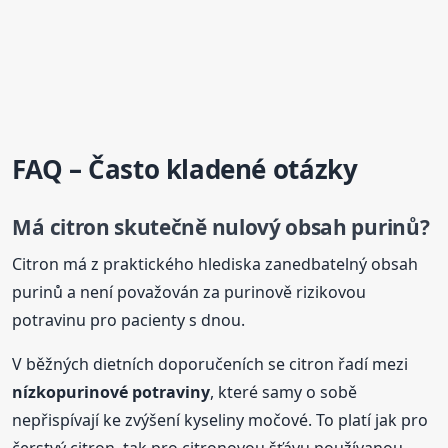
FAQ – Často kladené otázky
Má citron skutečně nulový obsah purinů?
Citron má z praktického hlediska zanedbatelný obsah
purinů a není považován za purinově rizikovou
potravinu pro pacienty s dnou.
V běžných dietních doporučeních se citron řadí mezi
nízkopurinové potraviny
, které samy o sobě
nepřispívají ke zvýšení kyseliny močové. To platí jak pro
čerstvý citron, tak pro citronovou šťávu používanou