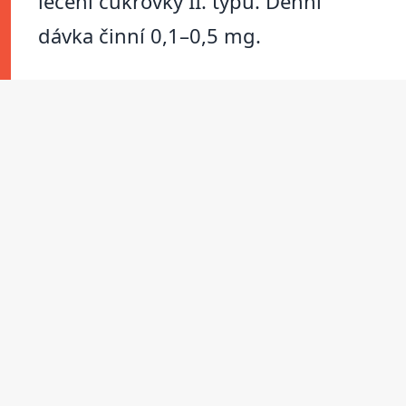
léčení cukrovky II. typu. Denní
dávka činní 0,1–0,5 mg.