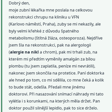
Dobrý den,
moje zubní lékařka mne poslala na celkovou
rekonstrukci chrupu na kliniku u VFN
(Karlovo náměstí, Praha), zuby se mi nekazily, ale
byly velmi křehké z důvodu špatného
metabolismu (štítná žláza, osteoporoza). Nejdříve
jsem šla na rekonstrukci, pak na alergologii
(
alergie
na nikl
a chrom), pak mi trhali zub, na
kterém mi předtím vyměnily amalgán za bílou
plombu (tu jsem zaplatila, peníze mi nevrátili),
nakonec jsem skončila na protetice. Paní doktorka
ale hned po tom, co mi sdělila, co mne čeká a kolik
to bude stát, odešla. Předali mne jinému
doktorovi. Při nasazování snímací náhrady mi tato
vylétla i s korunkami, na kterých měla držet. Pan
doktor použil silnější lepidlo, pak to sice drželo.