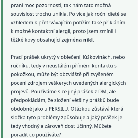
praní moc pozornosti, tak nám tato možná
souvislost trochu unikla. Po více jak roční dietě se
vzhledem k přetrvávajícím potížím také přikláním
k možné kontaktní alergii, proto jsem zmínil i
těžké kovy obsahující zejmé
na nikl
.
Prací prášek ukrytý v oblečení, lůžkovinách, nebo
ručníku, tedy v neustálém přímém kontaktu s
pokožkou, může být obzvláště při zvýšeném
pocení zdrojem veškerých uvedených alergických
projevů. Používáme sice jiný prášek z DM, ale
předpokládám, že složení většiny prášků bude
obdobné jako u PERSILU. Otázkou zůstává která
složka tyto problémy způsobuje a jaký prášek je
tedy vhodný a zároveň dost účinný. Můžete
poradit co používáte?