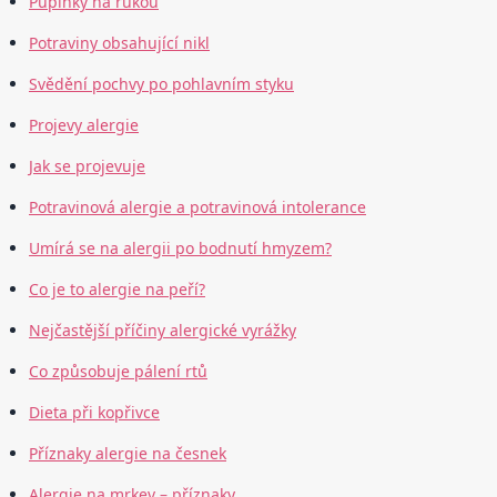
Pupínky na rukou
Potraviny obsahující nikl
Svědění pochvy po pohlavním styku
Projevy alergie
Jak se projevuje
Potravinová alergie a potravinová intolerance
Umírá se na alergii po bodnutí hmyzem?
Co je to alergie na peří?
Nejčastější příčiny alergické vyrážky
Co způsobuje pálení rtů
Dieta při kopřivce
Příznaky alergie na česnek
Alergie na mrkev – příznaky