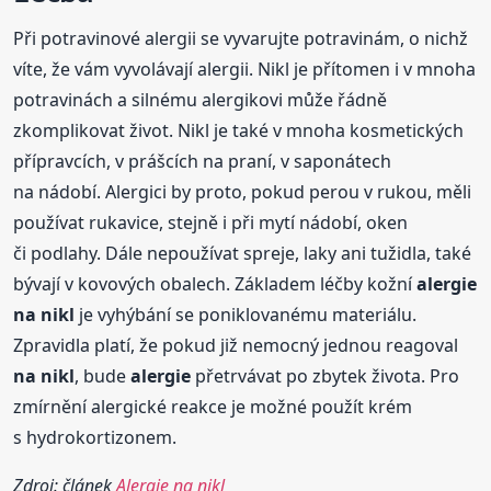
Při potravinové alergii se vyvarujte potravinám, o nichž
víte, že vám vyvolávají alergii. Nikl je přítomen i v mnoha
potravinách a silnému alergikovi může řádně
zkomplikovat život. Nikl je také v mnoha kosmetických
přípravcích, v prášcích na praní, v saponátech
na nádobí. Alergici by proto, pokud perou v rukou, měli
používat rukavice, stejně i při mytí nádobí, oken
či podlahy. Dále nepoužívat spreje, laky ani tužidla, také
bývají v kovových obalech. Základem léčby kožní
alergie
na nikl
je vyhýbání se poniklovanému materiálu.
Zpravidla platí, že pokud již nemocný jednou reagoval
na nikl
, bude
alergie
přetrvávat po zbytek života. Pro
zmírnění alergické reakce je možné použít krém
s hydrokortizonem.
Zdroj: článek
Alergie na nikl