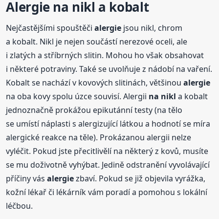
Alergie
na nikl
a kobalt
Nejčastějšími spouštěči
alergie
jsou nikl, chrom
a kobalt. Nikl je nejen součástí nerezové oceli, ale
i zlatých a stříbrných slitin. Mohou ho však obsahovat
i některé potraviny. Také se uvolňuje z nádobí na vaření.
Kobalt se nachází v kovových slitinách, většinou
alergie
na oba kovy spolu úzce souvisí. Alergii
na nikl
a kobalt
jednoznačně prokážou epikutánní testy (na tělo
se umístí náplasti s alergizující látkou a hodnotí se míra
alergické reakce na těle). Prokázanou alergii nelze
vyléčit. Pokud jste přecitlivělí na některý z kovů, musíte
se mu doživotně vyhýbat. Jedině odstranění vyvolávající
příčiny vás
alergie
zbaví. Pokud se již objevila vyrážka,
kožní lékař či lékárník vám poradí a pomohou s lokální
léčbou.