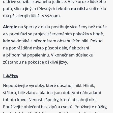
u dříve senzibilizovaného jedince. Vliv koroze lidského
potu, slin a jiných tělesných tekutin
na nikl
a soli niklu
má při alergii důležitý význam.
Alergie
na šperky z niklu postihuje více ženy než muže
a v první fázi se projeví zčervenáním pokožky v bodě,
kde se dotýká s předmětem obsahujícím nikl. Pokud
na podrážděné místo působí déle, flek zdrsní
a připomíná popáleninu. V konečném důsledku
zůstanou na pokožce ošklivé jizvy.
Léčba
Nepoužívejte výrobky, které obsahují nikl. Hliník,
stříbro, bílé zlato a platina jsou dobrými náhradami
tohoto kovu. Nenoste šperky, které obsahují nikl.
Používejte oblečení bez zipů a cvoků. Používejte nůžky,