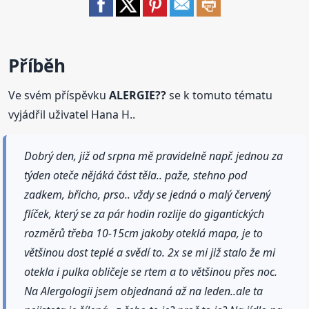
Příběh
Ve svém příspěvku
ALERGIE??
se k tomuto tématu
vyjádřil uživatel Hana H..
Dobrý den, již od srpna mě pravidelně např. jednou za
týden oteče nějáká část těla.. paže, stehno pod
zadkem, břicho, prso.. vždy se jedná o malý červený
flíček, který se za pár hodin rozlije do gigantických
rozměrů třeba 10-15cm jakoby oteklá mapa, je to
většinou dost teplé a svědí to. 2x se mi již stalo že mi
otekla i pulka obličeje se rtem a to většinou přes noc.
Na Alergologii jsem objednaná až na leden..ale ta