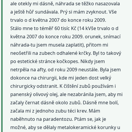
ale otekly mi dásně, náhrada se těžko nasazovala
a ještě hůř sundávala. Prý si mám zvyknout. Vše
trvalo o d května 2007 do konce roku 2009.
Stálo mne to téměř 60 tisíc Kč (14 kVše trvalo o d
května 2007 do konce roku 2009. orunek, snímací
náhrada-tu jsem musela zaplatit), přitom mi
neošetřili na zubech odhalené krčky. Byl to takový
po estetické stránce kočkopes. Nikdy jsem
netrpěla na afty, od roku 2009 neustále. Byla jsem
dokonce na chirurgii, kde mi jeden dost velký
chirurgicky odstranit. K čištění zubů používám i
panenský olivový olej, ale nezabránila jsem, aby mi
začaly černat dásně okolo zubů. Dásně mne bolí,
začala mi z jednoho zubu téci krev. Mám
naběhnuto na paradentozu. Ptám se, jak je
možné, aby se dělaly metalokeramické korunky u