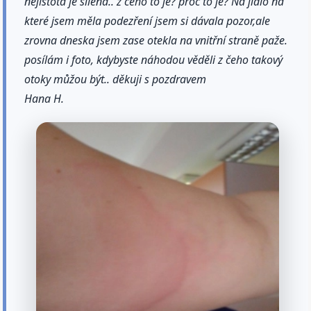
nejistota je šílená.. z čeho to je? proč to je? Na jídlo na
které jsem měla podezření jsem si dávala pozor,ale
zrovna dneska jsem zase otekla na vnitřní straně paže.
posílám i foto, kdybyste náhodou věděli z čeho takový
otoky můžou být.. děkuji s pozdravem
Hana H.