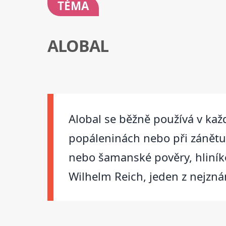
TÉMA
ALOBAL
Alobal se běžně používá v každé
popáleninách nebo při zánětu 
nebo šamanské pověry, hliníko
Wilhelm Reich, jeden z nejzn