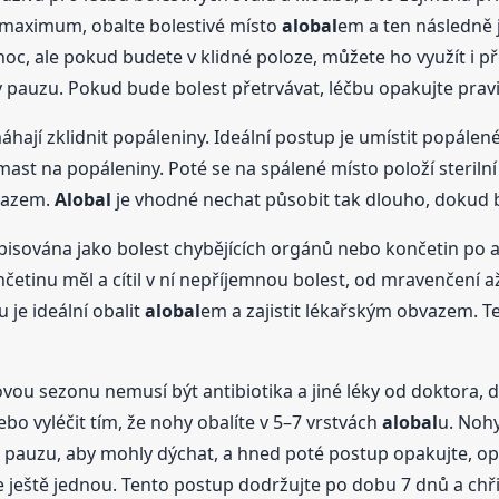
 maximum, obalte bolestivé místo
alobal
em a ten následně
 noc, ale pokud budete v klidné poloze, můžete ho využít i p
 pauzu. Pokud bude bolest přetrvávat, léčbu opakujte pravi
hají zklidnit popáleniny. Ideální postup je umístit popále
st na popáleniny. Poté se na spálené místo položí sterilní 
bvazem.
Alobal
je vhodné nechat působit tak dlouho, dokud 
isována jako bolest chybějících orgánů nebo končetin po a
etinu měl a cítil v ní nepříjemnou bolest, od mravenčení až 
 je ideální obalit
alobal
em a zajistit lékařským obvazem. T
ou sezonu nemusí být antibiotika a jiné léky od doktora, d
nebo vyléčit tím, že nohy obalíte v 5–7 vrstvách
alobal
u. Noh
 pauzu, aby mohly dýchat, a hned poté postup opakujte, op
 ještě jednou. Tento postup dodržujte po dobu 7 dnů a chři