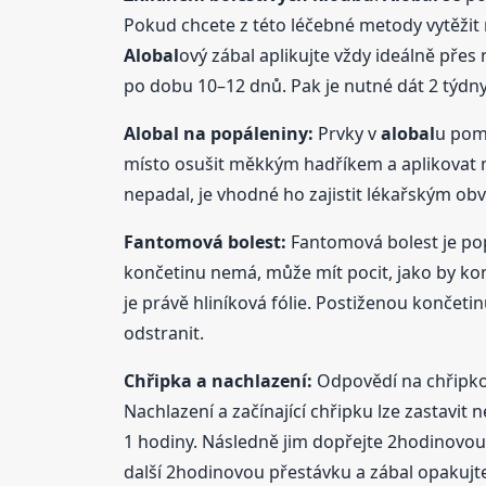
Pokud chcete z této léčebné metody vytěžit
Alobal
ový zábal aplikujte vždy ideálně přes
po dobu 10–12 dnů. Pak je nutné dát 2 týdny
Alobal
na popáleniny:
Prvky v
alobal
u pomá
místo osušit měkkým hadříkem a aplikovat ma
nepadal, je vhodné ho zajistit lékařským o
Fantomová bolest:
Fantomová bolest je pop
končetinu nemá, může mít pocit, jako by konč
je právě hliníková fólie. Postiženou končetinu
odstranit.
Chřipka a nachlazení:
Odpovědí na chřipkov
Nachlazení a začínající chřipku lze zastavit 
1 hodiny. Následně jim dopřejte 2hodinovou
další 2hodinovou přestávku a zábal opakujte