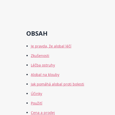
OBSAH
Je pravda, že alobal léčí
Zkušenosti
Léčba ostruhy
Alobal na klouby
Jak pomáhá alobal proti bolesti
Účinky
Použití
Cena a prodej