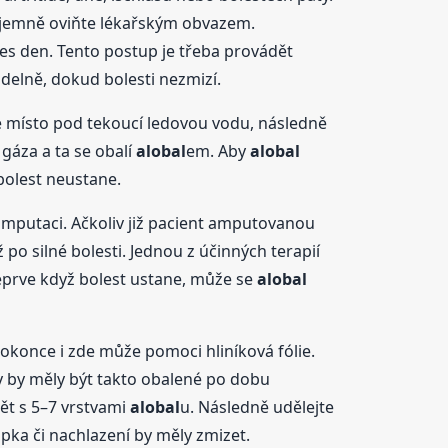
 jemně oviňte lékařským obvazem.
řes den. Tento postup je třeba provádět
delně, dokud bolesti nezmizí.
né místo pod tekoucí ledovou vodu, následně
gáza a ta se obalí
alobal
em. Aby
alobal
bolest neustane.
mputaci. Ačkoliv již pacient amputovanou
po silné bolesti. Jednou z účinných terapií
eprve když bolest ustane, může se
alobal
okonce i zde může pomoci hliníková fólie.
y by měly být takto obalené po dobu
ět s 5–7 vrstvami
alobal
u. Následně udělejte
pka či nachlazení by měly zmizet.