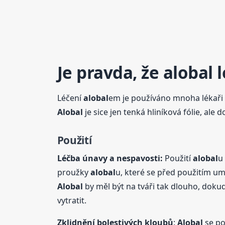
Je pravda, že
alobal
l
Léčení
alobal
em je používáno mnoha lékaři 
Alobal
je sice jen tenká hliníková fólie, al
Použití
Léčba únavy a nespavosti:
Použití
alobal
u
proužky
alobal
u, které se před použitím um
Alobal
by měl být na tváři tak dlouho, dokud
vytratit.
Zklidnění bolestivých kloubů
:
Alobal
se po