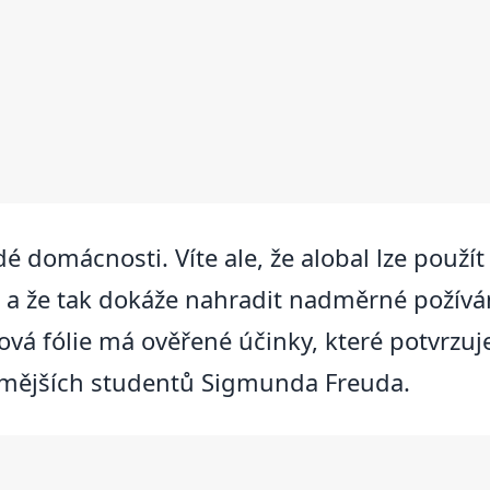
 domácnosti. Víte ale, že alobal lze použít i
a že tak dokáže nahradit nadměrné požívání
vá fólie má ověřené účinky, které potvrzu
ámějších studentů Sigmunda Freuda.