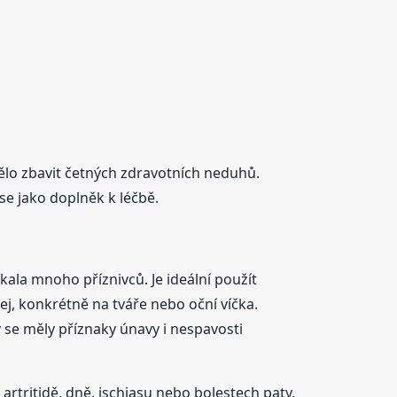
ělo zbavit četných zdravotních neduhů.
se jako doplněk k léčbě.
kala mnoho příznivců. Je ideální použít
ej, konkrétně na tváře nebo oční víčka.
y se měly příznaky únavy i nespavosti
artritidě, dně, ischiasu nebo bolestech paty.