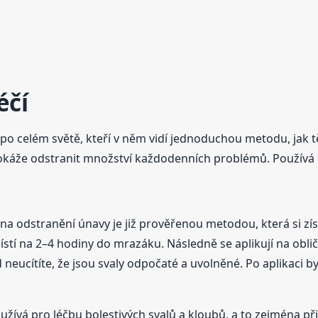
éčí
po celém světě, kteří v něm vidí jednoduchou metodu, jak t
e dokáže odstranit množství každodenních problémů. Používá 
 na odstranění únavy je již prověřenou metodou, která si zís
ístí na 2–4 hodiny do mrazáku. Následně se aplikují na oblič
 neucítíte, že jsou svaly odpočaté a uvolněné. Po aplikaci b
užívá pro léčbu bolestivých svalů a kloubů, a to zejména při 