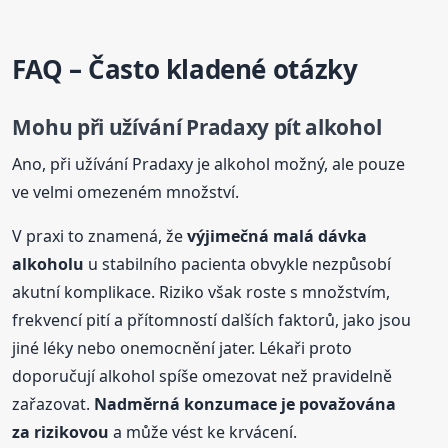
FAQ – Často kladené otázky
Mohu při užívání Pradaxy pít alkohol
Ano, při užívání Pradaxy je alkohol možný, ale pouze
ve velmi omezeném množství.
V praxi to znamená, že
výjimečná malá dávk
a
alkohol
u
u stabilního pacienta obvykle nezpůsobí
akutní komplikace. Riziko však roste s množstvím,
frekvencí pití a přítomností dalších faktorů, jako jsou
jiné léky nebo onemocnění jater. Lékaři proto
doporučují alkohol spíše omezovat než pravidelně
zařazovat.
Nadměrná konzumace je považována
za rizikovou
a může vést ke krvácení.