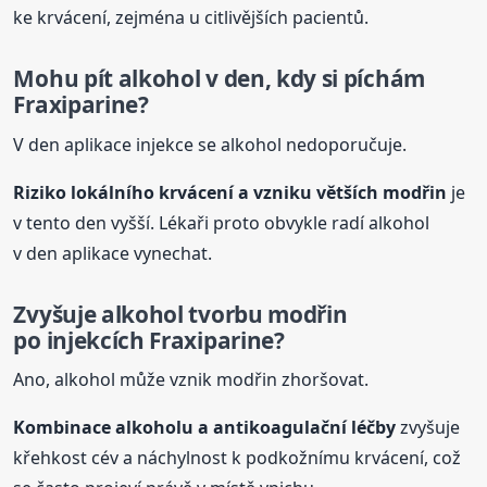
ke krvácení, zejména u citlivějších pacientů.
Mohu pít alkohol v den, kdy si píchám
Fraxiparine?
V den aplikace injekce se alkohol nedoporučuje.
Riziko lokálního krvácení a vzniku větších modřin
je
v tento den vyšší. Lékaři proto obvykle radí alkohol
v den aplikace vynechat.
Zvyšuje alkohol tvorbu modřin
po injekcích Fraxiparine?
Ano, alkohol může vznik modřin zhoršovat.
Kombinace alkoholu a antikoagulační léčby
zvyšuje
křehkost cév a náchylnost k podkožnímu krvácení, což