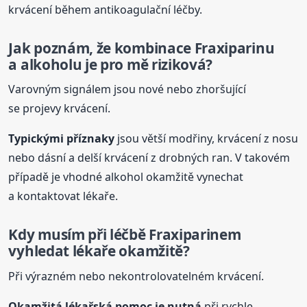
krvácení během antikoagulační léčby.
Jak poznám, že kombinace Fraxiparinu
a alkohol
u je pro mě riziková?
Varovným signálem jsou nové nebo zhoršující
se projevy krvácení.
Typickými příznaky
jsou větší modřiny, krvácení z nosu
nebo dásní a delší krvácení z drobných ran. V takovém
případě je vhodné alkohol okamžitě vynechat
a kontaktovat lékaře.
Kdy musím při léčbě Fraxiparinem
vyhledat lékaře okamžitě?
Při výrazném nebo nekontrolovatelném krvácení.
Okamžitá lékařská pomoc je nutná
při rychle