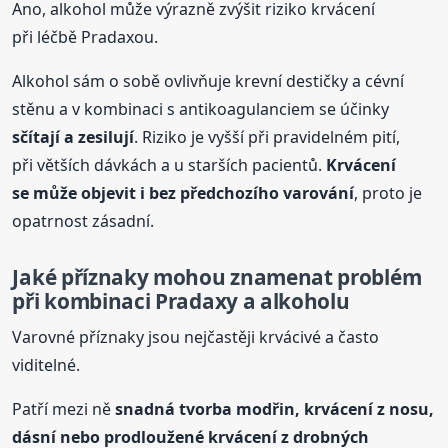
Ano, alkohol může výrazně zvýšit riziko krvácení
při léčbě Pradaxou.
Alkohol sám o sobě ovlivňuje krevní destičky a cévní
stěnu a v kombinaci s antikoagulanciem se účinky
sčítají a zesilují
. Riziko je vyšší při pravidelném pití,
při větších dávkách a u starších pacientů.
Krvácení
se může objevit i bez předchozího varování
, proto je
opatrnost zásadní.
Jaké příznaky mohou znamenat problém
při kombinaci Pradaxy
a alkohol
u
Varovné příznaky jsou nejčastěji krvácivé a často
viditelné.
Patří mezi ně
snadná tvorba modřin, krvácení z nosu,
dásní nebo prodloužené krvácení z drobných