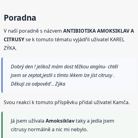
Poradna
V naší poradně s názvem
ANTIBIOTIKA AMOKSIKLAV A
CITRUSY
se k tomuto tématu vyjádřil uživatel KAREL
ZÝKA.
Dobrý den ! jelikož mám dost těžkou angínu- chtěl
jsem se zeptat,jestli s tímto lékem lze jíst citrusy .
Děkuji za odpověd'.. Zýka
Svou reakci k tomuto příspěvku přidal uživatel Kamča.
Já jsem užívala
Amoksiklav
taky a jedla jsem
citrusy normálně a nic mi nebylo.