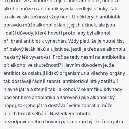
to proto, že alkohol snižuje účinek antibiotik, nebo že
alkohol může u antibiotik vyvolat vedlejší účinky. Tak
to ale ve skutečnosti vždy není. U některých antibiotik
opravdu může alkohol oslabit jejich účinek, ale jsou
i další důvody, které hovoří proto, aby byl alkohol
při braní antibiotik vynechán. Vždy platí, že je nutné číst
příbalový leták léků a ujistit se, jestli je třeba se alkoholu
na daný lék vyvarovat. Proč se tedy nesmí na antibiotika
pít alkohol ve skutečnosti? Hlavním důvodem je, že
antibiotika oslabují lidský organismus a všechny orgány
tak dostávají řádně zabrat, antibiotické látky zatěžují
hlavně játra a stejně tak i alkohol. V okamžiku kdy tedy
pacient bere antibiotika a zároveň i pije alkoholický
nápoj, tak jeho játra dostávají velmi zabrat a může
u nich hrozit selhání. Následkem tohoto
nezodpovědného chování pak mohou být zničená játra.