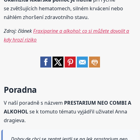
se zvětšujících hematomech, silném krvácení nebo
náhlém zhoršení zdravotního stavu.
Zdroj: článek
Fraxiparine a alkohol: co si můžete dovolit a
kdy hrozí riziko
Poradna
V naší poradně s názvem
PRESTARIUM NEO COMBI A
ALKOHOL
se k tomuto tématu vyjádřil uživatel Anna
dragieva.
Dobry de,chci se zeptat,jestli se na lek prostarium neo