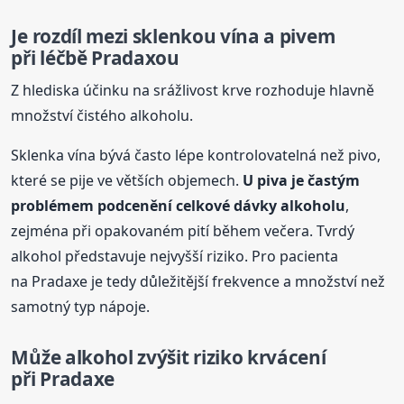
Je rozdíl mezi sklenkou vína a pivem
při léčbě Pradaxou
Z hlediska účinku na srážlivost krve rozhoduje hlavně
množství čistého alkoholu.
Sklenka vína bývá často lépe kontrolovatelná než pivo,
které se pije ve větších objemech.
U piva je častým
problémem podcenění celkové dávky alkoholu
,
zejména při opakovaném pití během večera. Tvrdý
alkohol představuje nejvyšší riziko. Pro pacienta
na Pradaxe je tedy důležitější frekvence a množství než
samotný typ nápoje.
Může alkohol zvýšit riziko krvácení
při Pradaxe