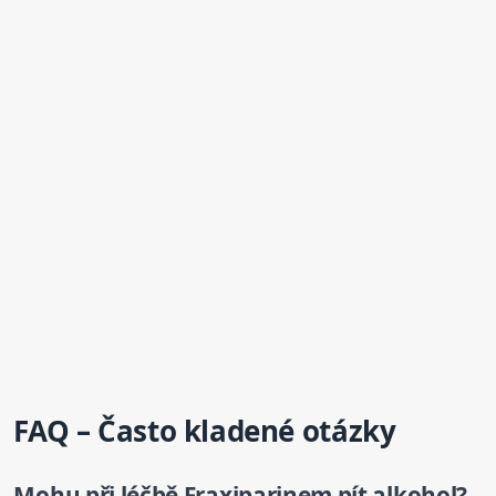
FAQ – Často kladené otázky
Mohu při léčbě Fraxiparinem pít alkohol?