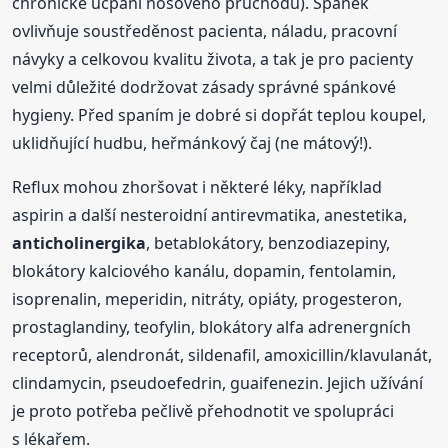
chronické ucpání nosového průchodu). Spánek
ovlivňuje soustředěnost pacienta, náladu, pracovní
návyky a celkovou kvalitu života, a tak je pro pacienty
velmi důležité dodržovat zásady správné spánkové
hygieny. Před spaním je dobré si dopřát teplou koupel,
uklidňující hudbu, heřmánkový čaj (ne mátový!).
Reflux mohou zhoršovat i některé léky, například
aspirin a další nesteroidní antirevmatika, anestetika,
anticholinergika
, betablokátory, benzodiazepiny,
blokátory kalciového kanálu, dopamin, fentolamin,
isoprenalin, meperidin, nitráty, opiáty, progesteron,
prostaglandiny, teofylin, blokátory alfa adrenergních
receptorů, alendronát, sildenafil, amoxicillin/klavulanát,
clindamycin, pseudoefedrin, guaifenezin. Jejich užívání
je proto potřeba pečlivě přehodnotit ve spolupráci
s lékařem.