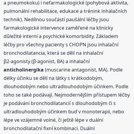
a pneumokoku) i nefarmakologické (pohybová aktivita,
pulmonální rehabilitace, edukace a trénink inhalačních
technik). Nedílnou součástí paušální léčby jsou
farmakologické intervence zaměřené na klinicky
důležité interní a psychické komorbidity. Základem
léčby pro všechny pacienty s CHOPN jsou inhalační
bronchodilatancia, která se dělí na inhalační
β2‑agonisty (β‑agonist, BA) a inhalační
anticholinergika
(muscarine antagonist, MA). Podle
délky účinku se dělí na látky s krátkodobým,
dlouhodobým nebo ultradlouhodobým účinkem. Podle
toho se také podávají. Nejmodernějším přístupem léčby
je podávání bronchodilatancií s dlouhodobým či s
ultradlouhodobým účinkem buď v monoterapii, nebo
lépe ve vzájemné volné, či ještě lépe v duální
bronchodilatační fixní kombinaci. Duální