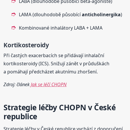
LABA (dlouhodobě působící beta-agonisté)
LAMA (dlouhodobě působící
anticholinergika
)
Kombinované inhalátory LABA + LAMA
Kortikosteroidy
Při častých exacerbacích se přidávají inhalační
kortikosteroidy (ICS). Snižují zánět v průduškách
a pomáhají předcházet akutnímu zhoršení.
Zdroj: článek
Jak se léčí CHOPN
Strategie léčby CHOPN v České
republice
Strategie léčby v České republice vychází z doporučení