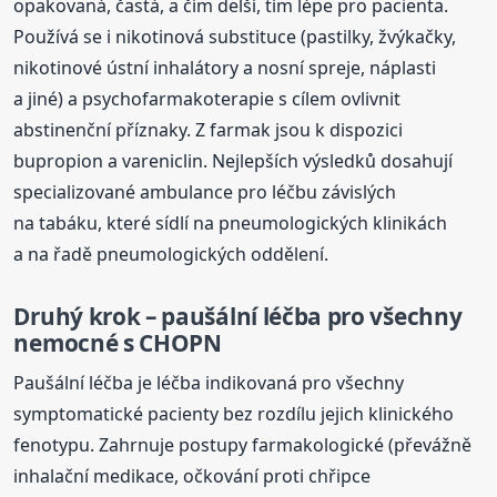
opakovaná, častá, a čím delší, tím lépe pro pacienta.
Používá se i nikotinová substituce (pastilky, žvýkačky,
nikotinové ústní inhalátory a nosní spreje, náplasti
a jiné) a psychofarmakoterapie s cílem ovlivnit
abstinenční příznaky. Z farmak jsou k dispozici
bupropion a vareniclin. Nejlepších výsledků dosahují
specializované ambulance pro léčbu závislých
na tabáku, které sídlí na pneumologických klinikách
a na řadě pneumologických oddělení.
Druhý krok – paušální léčba pro všechny
nemocné s CHOPN
Paušální léčba je léčba indikovaná pro všechny
symptomatické pacienty bez rozdílu jejich klinického
fenotypu. Zahrnuje postupy farmakologické (převážně
inhalační medikace, očkování proti chřipce