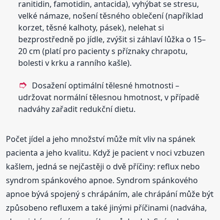
ranitidin, famotidin, antacida), vyhýbat se stresu,
velké námaze, nošení těsného oblečení (například
korzet, těsné kalhoty, pásek), nelehat si
bezprostředně po jídle, zvýšit si záhlaví lůžka o 15–
20 cm (platí pro pacienty s příznaky chrapotu,
bolesti v krku a ranního kašle).
Dosažení optimální tělesné hmotnosti –
udržovat normální tělesnou hmotnost, v případě
nadváhy zařadit redukční dietu.
Počet jídel a jeho množství může mít vliv na spánek
pacienta a jeho kvalitu. Když je pacient v noci vzbuzen
kašlem, jedná se nejčastěji o dvě příčiny: reflux nebo
syndrom spánkového apnoe. Syndrom spánkového
apnoe bývá spojený s chrápáním, ale chrápání může být
způsobeno refluxem a také jinými příčinami (nadváha,