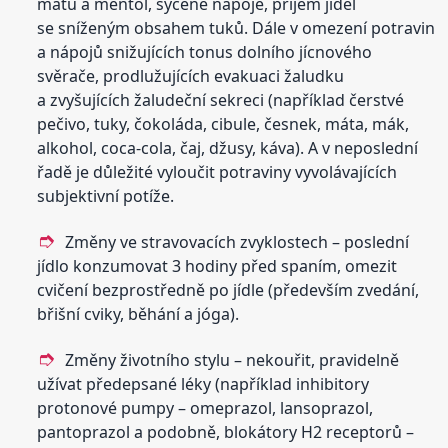
mátu a mentol, sycené nápoje, příjem jídel
se sníženým obsahem tuků. Dále v omezení potravin
a nápojů snižujících tonus dolního jícnového
svěrače, prodlužujících evakuaci žaludku
a zvyšujících žaludeční sekreci (například čerstvé
pečivo, tuky, čokoláda, cibule, česnek, máta, mák,
alkohol, coca-cola, čaj, džusy, káva). A v neposlední
řadě je důležité vyloučit potraviny vyvolávajících
subjektivní potíže.
Změny ve stravovacích zvyklostech – poslední
jídlo konzumovat 3 hodiny před spaním, omezit
cvičení bezprostředně po jídle (především zvedání,
břišní cviky, běhání a jóga).
Změny životního stylu – nekouřit, pravidelně
užívat předepsané léky (například inhibitory
protonové pumpy – omeprazol, lansoprazol,
pantoprazol a podobně, blokátory H2 receptorů –