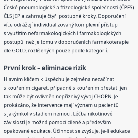
České pneumologické a ftizeologické společnosti (ČPFS)
ČLS JEP a zahrnuje čtyři postupné kroky. Doporučení
více odrážejí individualizovaný komplexní přístup
s využitím nefarmakologických i farmakologických
postupů, než je tomu v doporučeních farmakoterapie
dle GOLD, rozlišených pouze podle kategorií.
První krok – eliminace rizik
Hlavním klíčem k úspěchu je zejména nezačínat
s kouřením cigaret, případně s kouřením přestat, jen
tak může být ovlivněn nepříznivý vývoj CHOPN. Je
prokázáno, že intervence mají význam u pacientů
s jakýmkoliv stadiem nemoci. Léčba nikotinové
závislosti je možná pomocí cílené a především
opakované edukace. Účinnost se zvyšuje, je-li edukace