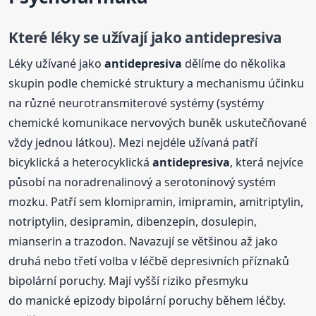
Které léky se užívají jako
antidepresiva
Léky užívané jako
antidepresiva
dělíme do několika
skupin podle chemické struktury a mechanismu účinku
na různé neurotransmiterové systémy (systémy
chemické komunikace nervových buněk uskutečňované
vždy jednou látkou). Mezi nejdéle užívaná patří
bicyklická a heterocyklická
antidepresiva
, která nejvíce
působí na noradrenalinový a serotoninový systém
mozku. Patří sem klomipramin, imipramin, amitriptylin,
notriptylin, desipramin, dibenzepin, dosulepin,
mianserin a trazodon. Navazují se většinou až jako
druhá nebo třetí volba v léčbě depresivních příznaků
bipolární poruchy. Mají vyšší riziko přesmyku
do manické epizody bipolární poruchy během léčby.