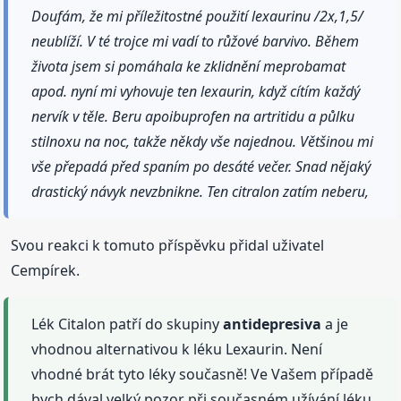
Doufám, že mi příležitostné použití lexaurinu /2x,1,5/
neublíží. V té trojce mi vadí to růžové barvivo. Během
života jsem si pomáhala ke zklidnění meprobamat
apod. nyní mi vyhovuje ten lexaurin, když cítím každý
nervík v těle. Beru apoibuprofen na artritidu a půlku
stilnoxu na noc, takže někdy vše najednou. Většinou mi
vše přepadá před spaním po desáté večer. Snad nějaký
drastický návyk nevzbnikne. Ten citralon zatím neberu,
Svou reakci k tomuto příspěvku přidal uživatel
Cempírek.
Lék Citalon patří do skupiny
antidepresiva
a je
vhodnou alternativou k léku Lexaurin. Není
vhodné brát tyto léky současně! Ve Vašem případě
bych dával velký pozor při současném užívání léku