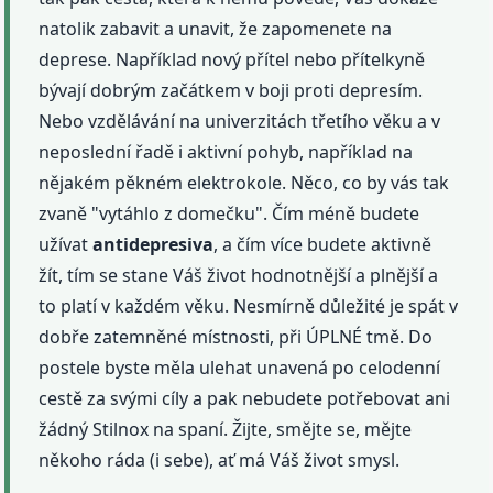
natolik zabavit a unavit, že zapomenete na
deprese. Například nový přítel nebo přítelkyně
bývají dobrým začátkem v boji proti depresím.
Nebo vzdělávání na univerzitách třetího věku a v
neposlední řadě i aktivní pohyb, například na
nějakém pěkném elektrokole. Něco, co by vás tak
zvaně "vytáhlo z domečku". Čím méně budete
užívat
antidepresiva
, a čím více budete aktivně
žít, tím se stane Váš život hodnotnější a plnější a
to platí v každém věku. Nesmírně důležité je spát v
dobře zatemněné místnosti, při ÚPLNÉ tmě. Do
postele byste měla ulehat unavená po celodenní
cestě za svými cíly a pak nebudete potřebovat ani
žádný Stilnox na spaní. Žijte, smějte se, mějte
někoho ráda (i sebe), ať má Váš život smysl.