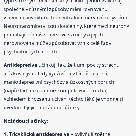
typů s různými mechanismy účinku, jedno však mají
společné – různými způsoby mění rovnováhu
v neurotransmiterech v centrálním nervovém systému.
Neurotransmitery jsou sloučeniny, které mezi neurony
pomáhají přenášet nervové vzruchy a jejich
nerovnováha může způsobovat vznik celé řady
psychiatrických poruch.
Antidepresiva
účinkují tak, že tlumí pocity strachu
a úzkosti, jsou tedy využívána v léčbě depresí,
maniodepresivní psychózy a úzkostných poruch
(například obsedantně-kompulzivní porucha).
Vzhledem k rozsahu užívání těchto léků je vhodné si
uvědomit jejich nežádoucí účinky.
Nežádoucí účinky
:
1. Tricyklická
antidepresiva
– ovlivňují zpětné