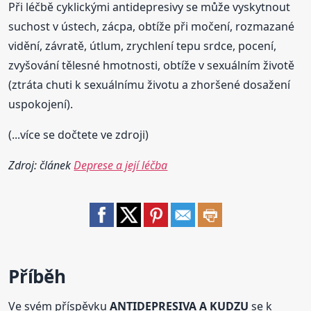
Při léčbě cyklickými antidepresivy se může vyskytnout
suchost v ústech, zácpa, obtíže při močení, rozmazané
vidění, závratě, útlum, zrychlení tepu srdce, pocení,
zvyšování tělesné hmotnosti, obtíže v sexuálním životě
(ztráta chuti k sexuálnímu životu a zhoršené dosažení
uspokojení).
(...více se dočtete ve zdroji)
Zdroj: článek
Deprese a její léčba
Příběh
Ve svém příspěvku
ANTIDEPRESIVA A KUDZU
se k