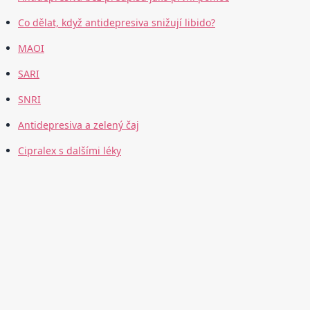
Co dělat, když antidepresiva snižují libido?
MAOI
SARI
SNRI
Antidepresiva a zelený čaj
Cipralex s dalšími léky