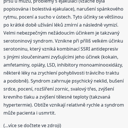
prsů u mužů, problémy s ejakulací (vzácně byla
popisována i bolestivá ejakulace), narušení spánkového
rytmu, pocení a sucho v ústech. Tyto účinky se většinou
po krátké době užívání léků zmírní a následně vymizí.
Velmi nebezpečným nežádoucím účinkem je takzvaný
serotoninový syndrom. Vznikne při příliš velkém účinku
serotoninu, který vzniká kombinací SSRI antidepresiv
s jinými sloučeninami zvyšujícími jeho účinek (kokain,
amfetaminy, opiáty, LSD, inhibitory monoaminooxidázy,
některé léky na zrychlení pohyblivosti trávicího traktu
a podobně). Syndrom zahrnuje psychický neklid, bušení
srdce, pocení, rozšíření zornic, svalový třes, zvýšení
krevního tlaku a zvýšení tělesné teploty (takzvaná
hypertermie). Obtíže vznikají relativně rychle a syndrom
může pacienta i usmrtit.
(...více se dočtete ve zdroji)