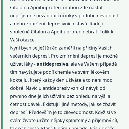
Citalon a Apoibuprofen, mohou zde nastat
nepříjemné nežádoucí účinky v podobě nevolnosti
a nebo zhoršení depresívních stavů. Raději
společně Citalon a Apoibuprofen nebrat! Tolik k
Vaší otázce.
Nyní bych se ještě rád zaměřil na příčiny Vašich
večerních depresí. Pro zmírnění depresí je možné
užívat léky -
antidepresiva
, ale ve Vašem případě
tím navyšujete podíl chemie ve svém lékovém
koktejlu, který každý den užíváte a to není moc
dobré. Navíc u antidepresiv vzniká návyk od
prvního dne jejich užívání bez ohledu na výši a
četnost dávek. Existují i jiné metody, jak se zbavit
depresí. Především je to cílevědomost. Když si ve
svém životě určíte nějaký splnitelný a přijemný cíl,
tak pak cesta, která k němu povede, Vás dokáže