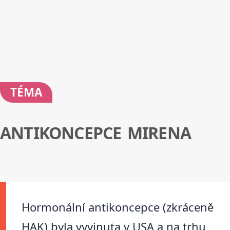
TÉMA
ANTIKONCEPCE MIRENA
Hormonální antikoncepce (zkráceně
HAK) byla vyvinuta v USA a na trhu