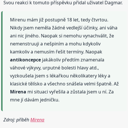
Svou reakci k tomuto příspěvku přidal uživatel Dagmar.
Mirenu mám již postupně 18 let, tedy čtvrtou.
Nikdy jsem neměla žádné vedlejší účinky, ani váha
ani nic jiného. Naopak si nemohu vynachválit, že
nemenstruuji a nešpiním a mohu kdykoliv
kamkoliv a nemusím řešit termíny. Naopak
antikoncepce
jakákoliv předtím znamenala
váhové výkyvy, urputné bolesti hlavy atd.,
vyzkoušela jsem s lékařkou několikatery léky a
klasické tělísko a všechno snášela velmi špatně. Až
Mirena
mi situaci vyřešila a zůstala jsem u ní. Za
mne jí dávám jedničku.
Zdroj: příběh
Mirena