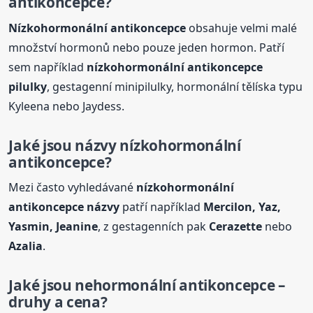
antikoncepce
?
Nízkohormonální
antikoncepce
obsahuje velmi malé
množství hormonů nebo pouze jeden hormon. Patří
sem například
nízkohormonální
antikoncepce
pilulky
, gestagenní minipilulky, hormonální tělíska typu
Kyleena nebo Jaydess.
Jaké jsou názvy nízkohormonální
antikoncepce
?
Mezi často vyhledávané
nízkohormonální
antikoncepce
názvy
patří například
Mercilon, Yaz,
Yasmin, Jeanine
, z gestagenních pak
Cerazette
nebo
Azalia
.
Jaké jsou nehormonální
antikoncepce
–
druhy a cena?