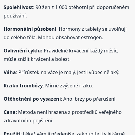
Spolehlivost
: 90 žen z 1 000 otěhotní při doporučeném
používání.
Hormonální působení
: Hormony z tablety se uvolňují
do celého těla. Mohou obsahovat estrogen.
Ovlivnění cyklu:
Pravidelné krvácení každý měsíc,
může snížit krvácení a bolest.
Váha
: Přírůstek na váze je malý, jestli vůbec nějaký.
Riziko trombózy
: Mírně zvýšené riziko.
Otěhotnění po vysazení
: Ano, brzy po přerušení.
Cena
: Metoda není hrazena z prostředků veřejného
zdravotního pojištění.
Použití
: Lékař vám ji předepíše, zakoupíte ji v lékárně