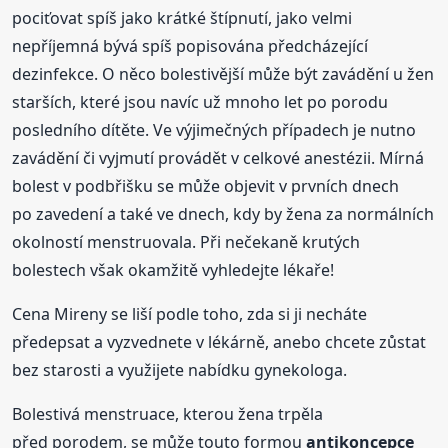
pociťovat spíš jako krátké štípnutí, jako velmi
nepříjemná bývá spíš popisována předcházející
dezinfekce. O něco bolestivější může být zavádění u žen
starších, které jsou navíc už mnoho let po porodu
posledního dítěte. Ve výjimečných případech je nutno
zavádění či vyjmutí provádět v celkové anestézii. Mírná
bolest v podbřišku se může objevit v prvních dnech
po zavedení a také ve dnech, kdy by žena za normálních
okolností menstruovala. Při nečekaně krutých
bolestech však okamžitě vyhledejte lékaře!
Cena Mireny se liší podle toho, zda si ji necháte
předepsat a vyzvednete v lékárně, anebo chcete zůstat
bez starosti a využijete nabídku gynekologa.
Bolestivá menstruace, kterou žena trpěla
před porodem, se může touto formou
antikoncepce