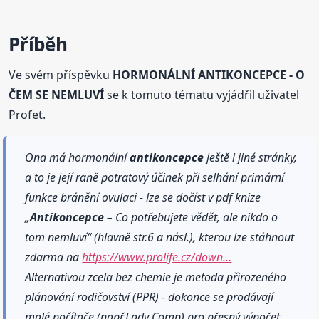
Příběh
Ve svém příspěvku
HORMONÁLNÍ ANTIKONCEPCE - O
ČEM SE NEMLUVÍ
se k tomuto tématu vyjádřil uživatel
Profet.
Ona má hormonální
antikoncepce
ještě i jiné stránky,
a to je její raně potratový účinek při selhání primární
funkce bránění ovulaci - lze se dočíst v pdf knize
„
Antikoncepce
– Co potřebujete vědět, ale nikdo o
tom nemluví“ (hlavně str.6 a násl.), kterou lze stáhnout
zdarma na
https://www.prolife.cz/down…
Alternativou zcela bez chemie je metoda přirozeného
plánování rodičovství (PPR) - dokonce se prodávají
malé počítače (např.Lady Comp) pro přesný výpočet