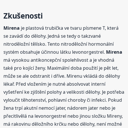
Zkušenosti
Mirena
je plastová trubička ve tvaru písmene T, která
se zavádí do dělohy. Jedná se tedy o takzvané
nitroděložní tělísko. Tento nitroděložní hormonální
systém obsahuje účinnou látku levonorgestrel.
Mirena
má vysokou antikoncepční spolehlivost a je vhodná
také pro kojící ženy. Maximální doba použití je pět let,
může se ale odstranit i dříve. Mirenu vkládá do dělohy
lékař. Před vložením je nutné absolvovat interní
vyšetření ke zjištění polohy a velikosti dělohy. Je potřeba
vyloučit těhotenství, pohlavní choroby či infekci. Pokud
žena trpí akutní nemocí jater, nádorem jater nebo je
přecitlivělá na levonorgestrel nebo jinou složku Mireny,
má rakovinu děložního krčku nebo dělohy, není možné