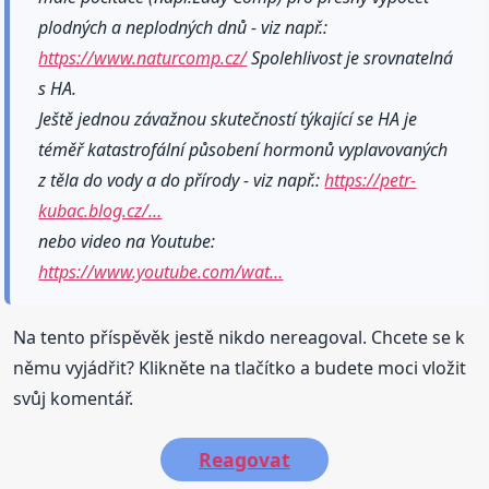
plodných a neplodných dnů - viz např.:
https://www.naturcomp.cz/
Spolehlivost je srovnatelná
s HA.
Ještě jednou závažnou skutečností týkající se HA je
téměř katastrofální působení hormonů vyplavovaných
z těla do vody a do přírody - viz např.:
https://petr-
kubac.blog.cz/…
nebo video na Youtube:
https://www.youtube.com/wat…
Na tento příspěvěk jestě nikdo nereagoval. Chcete se k
němu vyjádřit? Klikněte na tlačítko a budete moci vložit
svůj komentář.
Reagovat