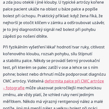
a zda jsou oteklé i jiné klouby. U typické artrózy kořene
palce pacient ukáže na oblast u báze palce a popíše
bolest při úchopu. Praktický příklad: když žena říká, že
nejhorší je otočit klíčem v zámku a odšroubovat uzávěr,
je to jiný diagnostický signál než bolest při pohybu
zápěstí po nošení dítěte.
Při fyzikálním vyšetření lékař hodnotí tvar ruky, citlivost
kořenového kloubu, rozsah pohybu, sílu štípnutí
a stabilitu palce. Někdy se provádí šetrný provokační
test, při kterém se palec zatíží v ose a lehce se s ním
pohne; bolest nebo drhnutí může podporovat diagnózu
CMC artrózy. Viditelná
deformita palce při CMC artróze
– fotografie
může ukazovat pokročilejší mechanickou
změnu, ale vždy platí, že vzhled ruky není jediným
měřítkem. Někdo má výrazný rentgenový nález a malé
potíže, jiný má menší nález a velkou bolest při práci.