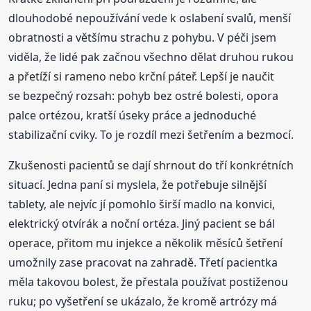
dlouhodobé nepoužívání vede k oslabení svalů, menší
obratnosti a většímu strachu z pohybu. V péči jsem
viděla, že lidé pak začnou všechno dělat druhou rukou
a přetíží si rameno nebo krční páteř. Lepší je naučit
se bezpečný rozsah: pohyb bez ostré bolesti, opora
palce ortézou, kratší úseky práce a jednoduché
stabilizační cviky. To je rozdíl mezi šetřením a bezmocí.
Zkušenosti pacientů se dají shrnout do tří konkrétních
situací. Jedna paní si myslela, že potřebuje silnější
tablety, ale nejvíc jí pomohlo širší madlo na konvici,
elektrický otvírák a noční ortéza. Jiný pacient se bál
operace, přitom mu injekce a několik měsíců šetření
umožnily zase pracovat na zahradě. Třetí pacientka
měla takovou bolest, že přestala používat postiženou
ruku; po vyšetření se ukázalo, že kromě artrózy má