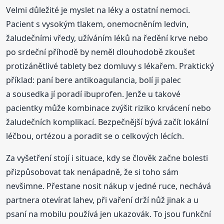
Velmi důležité je myslet na léky a ostatní nemoci.
Pacient s vysokým tlakem, onemocněním ledvin,
žaludečními vředy, užíváním léků na ředění krve nebo
po srdeční příhodě by neměl dlouhodobě zkoušet
protizánětlivé tablety bez domluvy s lékařem. Praktický
příklad: paní bere antikoagulancia, bolí ji palec
a sousedka jí poradí ibuprofen. Jenže u takové
pacientky může kombinace zvýšit riziko krvácení nebo
žaludečních komplikací. Bezpečnější bývá začít lokální
léčbou, ortézou a poradit se o celkových lécích.
Za vyšetření stojí i situace, kdy se člověk začne bolesti
přizpůsobovat tak nenápadně, že si toho sám
nevšimne. Přestane nosit nákup v jedné ruce, nechává
partnera otevírat lahev, při vaření drží nůž jinak a u
psaní na mobilu používá jen ukazovák. To jsou funkční