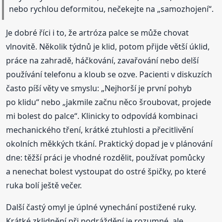
nebo rychlou deformitou, nečekejte na „samozhojení“.
Je dobré říci i to, že artróza palce se může chovat
vlnovitě. Několik týdnů je klid, potom přijde větší úklid,
práce na zahradě, háčkování, zavařování nebo delší
používání telefonu a kloub se ozve. Pacienti v diskuzích
často píší věty ve smyslu: „Nejhorší je první pohyb
po klidu“ nebo „jakmile začnu něco šroubovat, projede
mi bolest do palce“. Klinicky to odpovídá kombinaci
mechanického tření, krátké ztuhlosti a přecitlivění
okolních měkkých tkání. Praktický dopad je v plánování
dne: těžší práci je vhodné rozdělit, používat pomůcky
a nenechat bolest vystoupat do ostré špičky, po které
ruka bolí ještě večer.
Další častý omyl je úplné vynechání postižené ruky.
Krátké zklidnění při podráždění je rozumné, ale