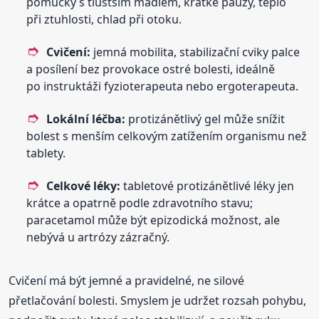
pomůcky s tlustším madlem, krátké pauzy, teplo
při ztuhlosti, chlad při otoku.
Cvičení:
jemná mobilita, stabilizační cviky palce
a posílení bez provokace ostré bolesti, ideálně
po instruktáži fyzioterapeuta nebo ergoterapeuta.
Lokální léčba:
protizánětlivý gel může snížit
bolest s menším celkovým zatížením organismu než
tablety.
Celkové léky:
tabletové protizánětlivé léky jen
krátce a opatrně podle zdravotního stavu;
paracetamol může být epizodická možnost, ale
nebývá u artrózy zázračný.
Cvičení má být jemné a pravidelné, ne silové
přetlačování bolesti. Smyslem je udržet rozsah pohybu,