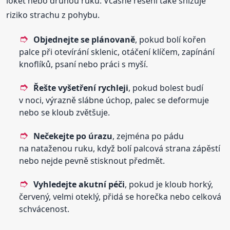
loket nebo druhou ruku. Včasné řešení také snižuje
riziko strachu z pohybu.
Objednejte se plánovaně
, pokud bolí kořen
palce při otevírání sklenic, otáčení klíčem, zapínání
knoflíků, psaní nebo práci s myší.
Řešte vyšetření rychleji
, pokud bolest budí
v noci, výrazně slábne úchop, palec se deformuje
nebo se kloub zvětšuje.
Nečekejte po úrazu
, zejména po pádu
na nataženou ruku, když bolí palcová strana zápěstí
nebo nejde pevně stisknout předmět.
Vyhledejte akutní péči
, pokud je kloub horký,
červený, velmi oteklý, přidá se horečka nebo celková
schvácenost.