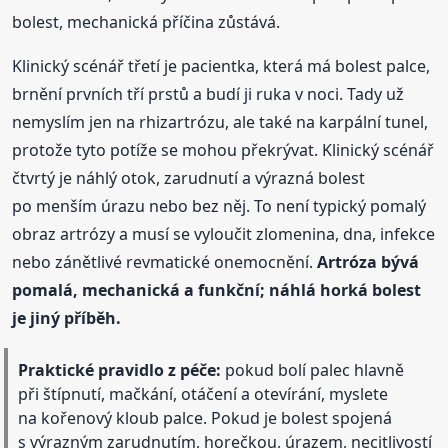
bolest, mechanická příčina zůstává.
Klinický scénář třetí je pacientka, která má bolest palce,
brnění prvních tří prstů a budí ji ruka v noci. Tady už
nemyslím jen na rhizartrózu, ale také na karpální tunel,
protože tyto potíže se mohou překrývat. Klinický scénář
čtvrtý je náhlý otok, zarudnutí a výrazná bolest
po menším úrazu nebo bez něj. To není typický pomalý
obraz artrózy a musí se vyloučit zlomenina, dna, infekce
nebo zánětlivé revmatické onemocnění.
Artróza bývá
pomalá, mechanická a funkční; náhlá horká bolest
je jiný příběh.
Praktické pravidlo z péče:
pokud bolí palec hlavně
při štípnutí, mačkání, otáčení a otevírání, myslete
na kořenový kloub palce. Pokud je bolest spojená
s výrazným zarudnutím, horečkou, úrazem, necitlivostí