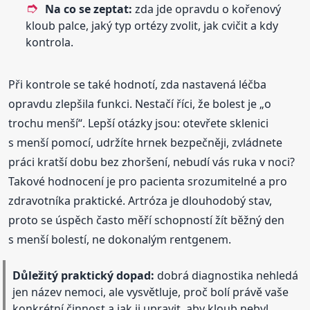
Na co se zeptat:
zda jde opravdu o kořenový
kloub palce, jaký typ ortézy zvolit, jak cvičit a kdy
kontrola.
Při kontrole se také hodnotí, zda nastavená léčba
opravdu zlepšila funkci. Nestačí říci, že bolest je „o
trochu menší“. Lepší otázky jsou: otevřete sklenici
s menší pomocí, udržíte hrnek bezpečněji, zvládnete
práci kratší dobu bez zhoršení, nebudí vás ruka v noci?
Takové hodnocení je pro pacienta srozumitelné a pro
zdravotníka praktické. Artróza je dlouhodobý stav,
proto se úspěch často měří schopností žít běžný den
s menší bolestí, ne dokonalým rentgenem.
Důležitý praktický dopad:
dobrá diagnostika nehledá
jen název nemoci, ale vysvětluje, proč bolí právě vaše
konkrétní činnost a jak ji upravit, aby kloub nebyl