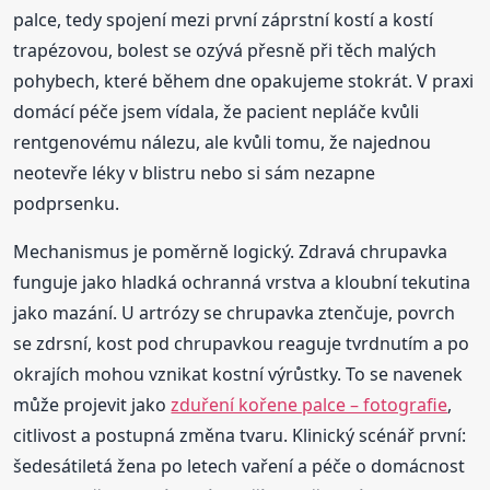
palce, tedy spojení mezi první záprstní kostí a kostí
trapézovou, bolest se ozývá přesně při těch malých
pohybech, které během dne opakujeme stokrát. V praxi
domácí péče jsem vídala, že pacient nepláče kvůli
rentgenovému nálezu, ale kvůli tomu, že najednou
neotevře léky v blistru nebo si sám nezapne
podprsenku.
Mechanismus je poměrně logický. Zdravá chrupavka
funguje jako hladká ochranná vrstva a kloubní tekutina
jako mazání. U artrózy se chrupavka ztenčuje, povrch
se zdrsní, kost pod chrupavkou reaguje tvrdnutím a po
okrajích mohou vznikat kostní výrůstky. To se navenek
může projevit jako
zduření kořene palce – fotografie
,
citlivost a postupná změna tvaru. Klinický scénář první:
šedesátiletá žena po letech vaření a péče o domácnost