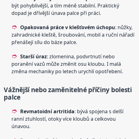
být pohyblivější, a tím méně stabilní. Praktický
dopad je dřívější únava palce při práci.
Opakovaná práce v klešťovém úchopu
: nůžky,
zahradnické kleště, šroubování, mobil a ruční nářadí
přenášejí sílu do báze palce.
Starší úraz
: zlomenina, podvrtnutí nebo
poranění vazů může změnit osu kloubu. I malá
změna mechaniky po letech urychlí opotřebení.
Vážnější nebo zaměnitelné příčiny bolesti
palce
Revmatoidní artritida
: bývá spojena s delší
ranní ztuhlostí, otoky více kloubů a celkovou
únavou.