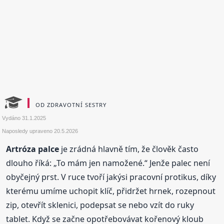
OD ZDRAVOTNÍ SESTRY
Vydáno
31.1.2025
Naposledy upraveno
20.5.2026
Artróza palce
je zrádná hlavně tím, že člověk často
dlouho říká: „To mám jen namožené.“ Jenže palec není
obyčejný prst. V ruce tvoří jakýsi pracovní protikus, díky
kterému umíme uchopit klíč, přidržet hrnek, rozepnout
zip, otevřít sklenici, podepsat se nebo vzít do ruky
tablet. Když se začne opotřebovávat kořenový kloub