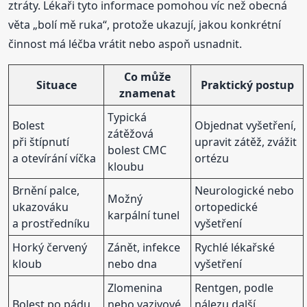
ztráty. Lékaři tyto informace pomohou víc než obecná
věta „bolí mě ruka“, protože ukazují, jakou konkrétní
činnost má léčba vrátit nebo aspoň usnadnit.
Co může
Situace
Praktický postup
znamenat
Typická
Bolest
Objednat vyšetření,
zátěžová
při štípnutí
upravit zátěž, zvážit
bolest CMC
a otevírání víčka
ortézu
kloubu
Brnění palce,
Neurologické nebo
Možný
ukazováku
ortopedické
karpální tunel
a prostředníku
vyšetření
Horký červený
Zánět, infekce
Rychlé lékařské
kloub
nebo dna
vyšetření
Zlomenina
Rentgen, podle
Bolest po pádu
nebo vazivové
nálezu další