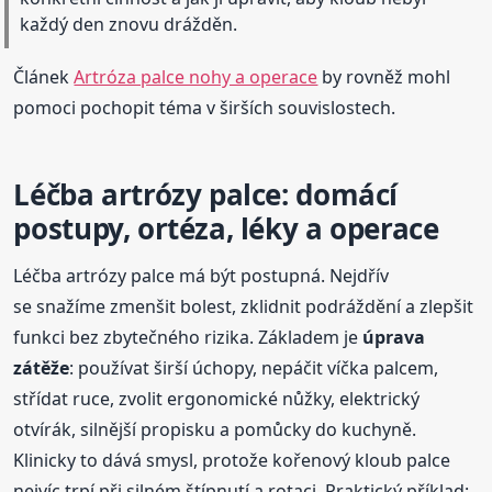
každý den znovu drážděn.
Článek
Artróza palce nohy a operace
by rovněž mohl
pomoci pochopit téma v širších souvislostech.
Léčba artrózy palce: domácí
postupy, ortéza, léky a operace
Léčba artrózy palce má být postupná. Nejdřív
se snažíme zmenšit bolest, zklidnit podráždění a zlepšit
funkci bez zbytečného rizika. Základem je
úprava
zátěže
: používat širší úchopy, nepáčit víčka palcem,
střídat ruce, zvolit ergonomické nůžky, elektrický
otvírák, silnější propisku a pomůcky do kuchyně.
Klinicky to dává smysl, protože kořenový kloub palce
nejvíc trpí při silném štípnutí a rotaci. Praktický příklad: