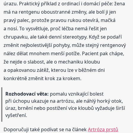
úrazu. Praktický příklad z ordinací i domácí péče: žena
má na rentgenu oboustranné změny, ale bolí ji jen
pravý palec, protože pravou rukou otevírá, mačká
a nosí. To vysvětluje, proč léčba nemá řešit jen
chrupavku, ale také denní stereotypy. Když se podaří
změnit nejbolestivější pohyby, může stejný rentgenový
nález dělat mnohem menší potíže. Pacient pak chápe,
že nejde o slabost, ale o mechaniku kloubu
a opakovanou zátěž, kterou lze v běžném dni
konkrétně změnit krok za krokem.
Rozhodovací věta:
pomalu vznikající bolest
při úchopu ukazuje na artrózu, ale náhlý horký otok,
úraz, brnění nebo postižení více kloubů vyžaduje širší
vyšetření.
Doporučuji také podívat se na článek
Artróza prstů