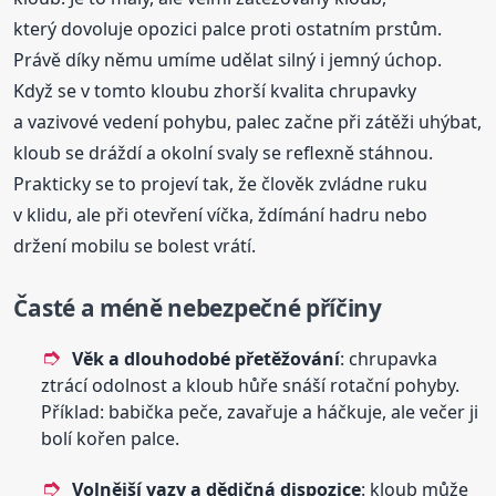
který dovoluje opozici palce proti ostatním prstům.
Právě díky němu umíme udělat silný i jemný úchop.
Když se v tomto kloubu zhorší kvalita chrupavky
a vazivové vedení pohybu, palec začne při zátěži uhýbat,
kloub se dráždí a okolní svaly se reflexně stáhnou.
Prakticky se to projeví tak, že člověk zvládne ruku
v klidu, ale při otevření víčka, ždímání hadru nebo
držení mobilu se bolest vrátí.
Časté a méně nebezpečné příčiny
Věk a dlouhodobé přetěžování
: chrupavka
ztrácí odolnost a kloub hůře snáší rotační pohyby.
Příklad: babička peče, zavařuje a háčkuje, ale večer ji
bolí kořen palce.
Volnější vazy a dědičná dispozice
: kloub může