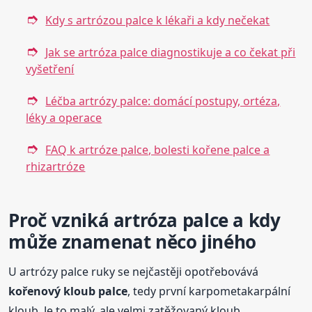
Kdy s artrózou palce k lékaři a kdy nečekat
Jak se artróza palce diagnostikuje a co čekat při
vyšetření
Léčba artrózy palce: domácí postupy, ortéza,
léky a operace
FAQ k artróze palce, bolesti kořene palce a
rhizartróze
Proč vzniká artróza palce a kdy
může znamenat něco jiného
U artrózy palce ruky se nejčastěji opotřebovává
kořenový kloub palce
, tedy první karpometakarpální
kloub. Je to malý, ale velmi zatěžovaný kloub,