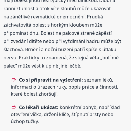
mají bolest jinou než typicky mechanickou. Dlouhá
ranní ztuhlost a otok více kloubů může ukazovat
na zánětlivé revmatické onemocnění. Prudká
záchvatovitá bolest s horkým kloubem může
připomínat dnu. Bolest na palcové straně zápěstí
při zvedání dítěte nebo při vyždímání hadru může být
šlachová. Brnění a noční buzení patří spíše k útlaku
nervu. Prakticky to znamená, že stejná věta „bolí mě
palec“ může vést k úplně jiné léčbě.
Co si připravit na vyšetření:
seznam léků,
informaci o úrazech ruky, popis práce a činností,
které bolest zhoršují.
Co lékaři ukázat:
konkrétní pohyb, například
otevření víčka, držení klíče, štípnutí prsty nebo
úchop tužky.