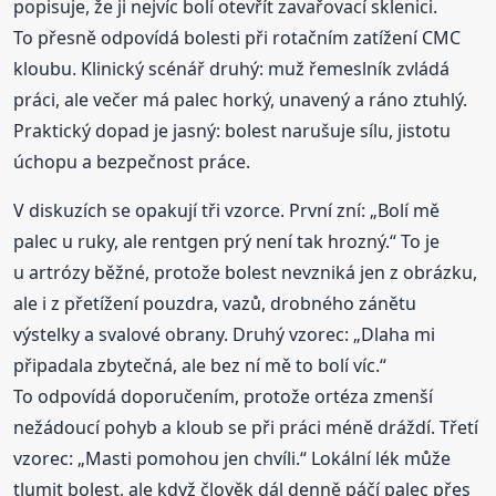
popisuje, že ji nejvíc bolí otevřít zavařovací sklenici.
To přesně odpovídá bolesti při rotačním zatížení CMC
kloubu. Klinický scénář druhý: muž řemeslník zvládá
práci, ale večer má palec horký, unavený a ráno ztuhlý.
Praktický dopad je jasný: bolest narušuje sílu, jistotu
úchopu a bezpečnost práce.
V diskuzích se opakují tři vzorce. První zní: „Bolí mě
palec u ruky, ale rentgen prý není tak hrozný.“ To je
u artrózy běžné, protože bolest nevzniká jen z obrázku,
ale i z přetížení pouzdra, vazů, drobného zánětu
výstelky a svalové obrany. Druhý vzorec: „Dlaha mi
připadala zbytečná, ale bez ní mě to bolí víc.“
To odpovídá doporučením, protože ortéza zmenší
nežádoucí pohyb a kloub se při práci méně dráždí. Třetí
vzorec: „Masti pomohou jen chvíli.“ Lokální lék může
tlumit bolest, ale když člověk dál denně páčí palec přes