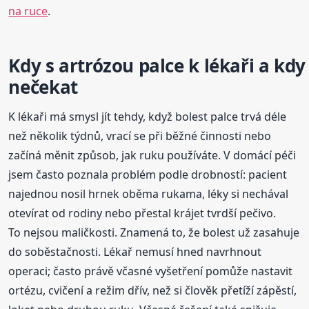
na ruce
.
Kdy s artrózou palce k lékaři a kdy
nečekat
K lékaři má smysl jít tehdy, když bolest palce trvá déle
než několik týdnů, vrací se při běžné činnosti nebo
začíná měnit způsob, jak ruku používáte. V domácí péči
jsem často poznala problém podle drobností: pacient
najednou nosil hrnek oběma rukama, léky si nechával
otevírat od rodiny nebo přestal krájet tvrdší pečivo.
To nejsou maličkosti. Znamená to, že bolest už zasahuje
do soběstačnosti. Lékař nemusí hned navrhnout
operaci; často právě včasné vyšetření pomůže nastavit
ortézu, cvičení a režim dřív, než si člověk přetíží zápěstí,