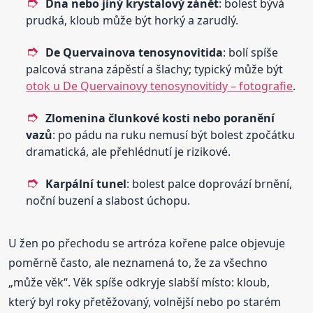
Dna nebo jiný krystalový zánět
: bolest bývá
prudká, kloub může být horký a zarudlý.
De Quervainova tenosynovitida
: bolí spíše
palcová strana zápěstí a šlachy; typický může být
otok u De Quervainovy tenosynovitidy – fotografie
.
Zlomenina člunkové kosti nebo poranění
vazů
: po pádu na ruku nemusí být bolest zpočátku
dramatická, ale přehlédnutí je rizikové.
Karpální tunel
: bolest palce doprovází brnění,
noční buzení a slabost úchopu.
U žen po přechodu se artróza kořene palce objevuje
poměrně často, ale neznamená to, že za všechno
„může věk“. Věk spíše odkryje slabší místo: kloub,
který byl roky přetěžovaný, volnější nebo po starém