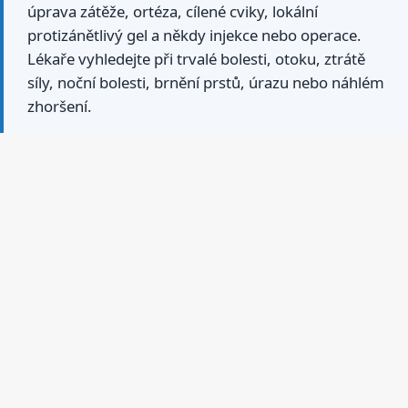
úprava zátěže, ortéza, cílené cviky, lokální
protizánětlivý gel a někdy injekce nebo operace.
Lékaře vyhledejte při trvalé bolesti, otoku, ztrátě
síly, noční bolesti, brnění prstů, úrazu nebo náhlém
zhoršení.