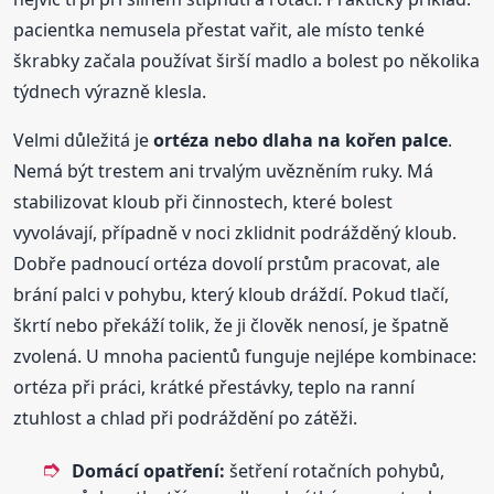
pacientka nemusela přestat vařit, ale místo tenké
škrabky začala používat širší madlo a bolest po několika
týdnech výrazně klesla.
Velmi důležitá je
ortéza nebo dlaha na kořen palce
.
Nemá být trestem ani trvalým uvězněním ruky. Má
stabilizovat kloub při činnostech, které bolest
vyvolávají, případně v noci zklidnit podrážděný kloub.
Dobře padnoucí ortéza dovolí prstům pracovat, ale
brání palci v pohybu, který kloub dráždí. Pokud tlačí,
škrtí nebo překáží tolik, že ji člověk nenosí, je špatně
zvolená. U mnoha pacientů funguje nejlépe kombinace:
ortéza při práci, krátké přestávky, teplo na ranní
ztuhlost a chlad při podráždění po zátěži.
Domácí opatření:
šetření rotačních pohybů,