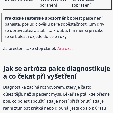
poranění
zobrazení
Praktické sesterské upozornění:
bolest palce není
banalita, pokud člověku bere soběstačnost. Čím dřív
se upraví zátěž a stabilita kloubu, tím menší je riziko,
že se bolest rozjede do celé ruky.
Za přečtení také stojí článek
Artróza
.
Jak se artróza palce diagnostikuje
a co čekat při vyšetření
Diagnostika začíná rozhovorem, který je často
důležitější, než si pacient myslí. Lékař se ptá, kde přesně
bolí, co bolest spouští, zda je horší při štípnutí, zda je
ranní ztuhlost krátká nebo dlouhá, jestli došlo k úrazu