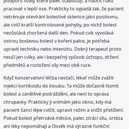
podpořit svaly, které palec stabilizují, a naučit ruku
pracovat v lepší ose. Prakticky to vypadá tak, že pacient
netrénuje otevírání bolestivé sklenice jako posilovnu,
ale cvičí kratší kontrolované pohyby, po nichž bolest
nezůstává zhoršená další den. Pokud cvik vyvolává
ostrou bodavou bolest v kořeni palce, je potřeba
upravit techniku nebo intenzitu. Dobrý terapeut proto
neučí jen cviky, ale i bezpečný způsob úchopu, držení
předmětů a rozložení síly mezi obě ruce.
Když konzervativní léčba nestačí, lékař může zvážit
injekci kortikoidu do kloubu. Ta může dočasně tlumit
bolest a zánětlivé podráždění, ale není to oprava
chrupavky. Prakticky ji vnímám jako okno, kdy má
pacient šanci lépe cvičit, upravit režim a snížit přetížení.
Pokud bolest přetrvává měsíce, palec ztrácí sílu, ortéza
ani léky nepomáhají a člověk má výrazné funkční