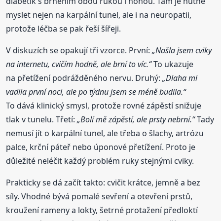
diabetik s brněním obou rukou i nohou. Tam je nutné
myslet nejen na karpální tunel, ale i na neuropatii,
protože léčba se pak řeší šířeji.
V diskuzích se opakují tři vzorce. První:
„Našla jsem cviky
na internetu, cvičím hodně, ale brní to víc.“
To ukazuje
na přetížení podrážděného nervu. Druhý:
„Dlaha mi
vadila první noci, ale po týdnu jsem se méně budila.“
To dává klinický smysl, protože rovné zápěstí snižuje
tlak v tunelu. Třetí:
„Bolí mě zápěstí, ale prsty nebrní.“
Tady
nemusí jít o karpální tunel, ale třeba o šlachy, artrózu
palce, krční páteř nebo úponové přetížení. Proto je
důležité neléčit každý problém ruky stejnými cviky.
Prakticky se dá začít takto: cvičit krátce, jemně a bez
síly. Vhodné bývá pomalé sevření a otevření prstů,
kroužení rameny a lokty, šetrné protažení předloktí