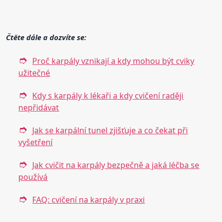
Čtěte dále a dozvíte se:
Proč karpály vznikají a kdy mohou být cviky
užitečné
Kdy s karpály k lékaři a kdy cvičení raději
nepřidávat
Jak se karpální tunel zjišťuje a co čekat při
vyšetření
Jak cvičit na karpály bezpečně a jaká léčba se
používá
FAQ: cvičení na karpály v praxi