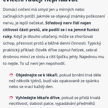
Domácí cvičení má smysl jen u mírných nebo
začínajících potíží. Jakmile se objevují známky poškození
nervu, je lepší nečekat.
Středový nerv řídí nejen
citlivost části prstů, ale podílí se i na jemné funkci
ruky
. Když je dlouho utlačený, může se zhoršovat
úchop, přesnost prstů a běžné denní činnosti. Typický
praktický příklad: člověk dříve zapnul řetízek, sebral
drobnou minci ze stolu a cítil špičku jehly. Najednou mu
to nejde. To už není jen nepohodlí.
Objednejte se k lékaři
, pokud brnění trvá déle
než několik týdnů, budí vás opakovaně ze spánku
nebo se vrací každý den.
Vyhledejte lékaře dříve
, pokud se přidá trvalá
necitlivost, slabost palce, vypadávání předmětů