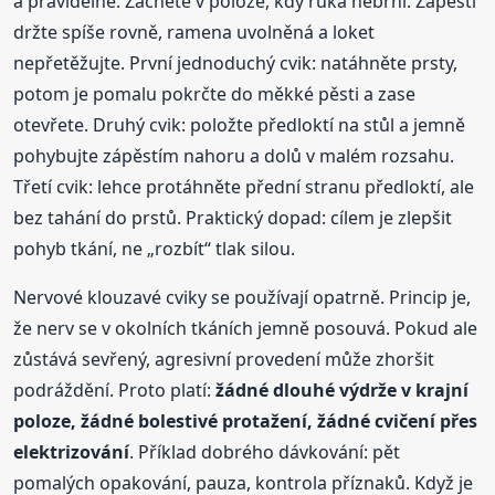
a pravidelné. Začněte v poloze, kdy ruka nebrní. Zápěstí
držte spíše rovně, ramena uvolněná a loket
nepřetěžujte. První jednoduchý cvik: natáhněte prsty,
potom je pomalu pokrčte do měkké pěsti a zase
otevřete. Druhý cvik: položte předloktí na stůl a jemně
pohybujte zápěstím nahoru a dolů v malém rozsahu.
Třetí cvik: lehce protáhněte přední stranu předloktí, ale
bez tahání do prstů. Praktický dopad: cílem je zlepšit
pohyb tkání, ne „rozbít“ tlak silou.
Nervové klouzavé cviky se používají opatrně. Princip je,
že nerv se v okolních tkáních jemně posouvá. Pokud ale
zůstává sevřený, agresivní provedení může zhoršit
podráždění. Proto platí:
žádné dlouhé výdrže v krajní
poloze, žádné bolestivé protažení, žádné cvičení přes
elektrizování
. Příklad dobrého dávkování: pět
pomalých opakování, pauza, kontrola příznaků. Když je