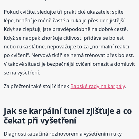
Pokud cvičíte, sledujte tři praktické ukazatele: spíte
lépe, brnění je méně časté a ruka je přes den jistější.
Když se zlepšují, jste pravděpodobně na dobré cestě.
Když se naopak zhoršuje citlivost, přidává se bolest
nebo ruka slábne, nepovažujte to za „normální reakci
po cvičení“. Nervová tkáň se nemá trénovat přes bolest.
V takové situaci je bezpečnější cvičení omezit a domluvit
se na vyšetření.
Za přečtení také stojí článek
Babské rady na karpály
.
Jak se karpální tunel zjišťuje a co
čekat při vyšetření
Diagnostika začíná rozhovorem a vyšetřením ruky.