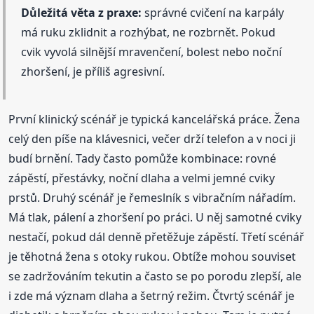
Důležitá věta z praxe:
správné cvičení na karpály
má ruku zklidnit a rozhýbat, ne rozbrnět. Pokud
cvik vyvolá silnější mravenčení, bolest nebo noční
zhoršení, je příliš agresivní.
První klinický scénář je typická kancelářská práce. Žena
celý den píše na klávesnici, večer drží telefon a v noci ji
budí brnění. Tady často pomůže kombinace: rovné
zápěstí, přestávky, noční dlaha a velmi jemné cviky
prstů. Druhý scénář je řemeslník s vibračním nářadím.
Má tlak, pálení a zhoršení po práci. U něj samotné cviky
nestačí, pokud dál denně přetěžuje zápěstí. Třetí scénář
je těhotná žena s otoky rukou. Obtíže mohou souviset
se zadržováním tekutin a často se po porodu zlepší, ale
i zde má význam dlaha a šetrný režim. Čtvrtý scénář je