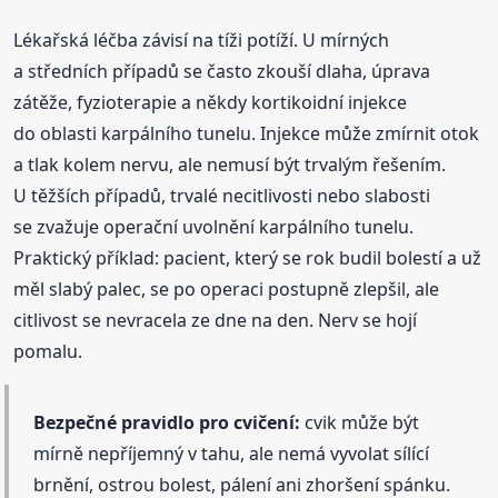
Lékařská léčba závisí na tíži potíží. U mírných
a středních případů se často zkouší dlaha, úprava
zátěže, fyzioterapie a někdy kortikoidní injekce
do oblasti karpálního tunelu. Injekce může zmírnit otok
a tlak kolem nervu, ale nemusí být trvalým řešením.
U těžších případů, trvalé necitlivosti nebo slabosti
se zvažuje operační uvolnění karpálního tunelu.
Praktický příklad: pacient, který se rok budil bolestí a už
měl slabý palec, se po operaci postupně zlepšil, ale
citlivost se nevracela ze dne na den. Nerv se hojí
pomalu.
Bezpečné pravidlo pro cvičení:
cvik může být
mírně nepříjemný v tahu, ale nemá vyvolat sílící
brnění, ostrou bolest, pálení ani zhoršení spánku.