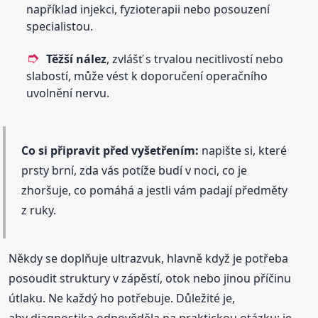
například injekci, fyzioterapii nebo posouzení
specialistou.
Těžší nález
, zvlášť s trvalou necitlivostí nebo
slabostí, může vést k doporučení operačního
uvolnění nervu.
Co si připravit před vyšetřením:
napište si, které
prsty brní, zda vás potíže budí v noci, co je
zhoršuje, co pomáhá a jestli vám padají předměty
z ruky.
Někdy se doplňuje ultrazvuk, hlavně když je potřeba
posoudit struktury v zápěstí, otok nebo jinou příčinu
útlaku. Ne každý ho potřebuje. Důležité je,
aby diagnostika odpověděla na praktickou otázku: je