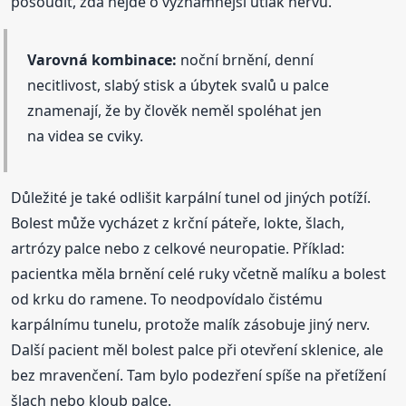
posoudit, zda nejde o významnější útlak nervu.
Varovná kombinace:
noční brnění, denní
necitlivost, slabý stisk a úbytek svalů u palce
znamenají, že by člověk neměl spoléhat jen
na videa se cviky.
Důležité je také odlišit karpální tunel od jiných potíží.
Bolest může vycházet z krční páteře, lokte, šlach,
artrózy palce nebo z celkové neuropatie. Příklad:
pacientka měla brnění celé ruky včetně malíku a bolest
od krku do ramene. To neodpovídalo čistému
karpálnímu tunelu, protože malík zásobuje jiný nerv.
Další pacient měl bolest palce při otevření sklenice, ale
bez mravenčení. Tam bylo podezření spíše na přetížení
šlach nebo kloub palce.