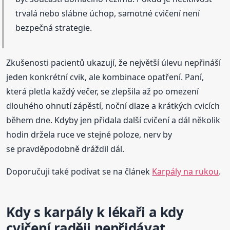
trvalá nebo slábne úchop, samotné cvičení není
bezpečná strategie.
Zkušenosti pacientů ukazují, že největší úlevu nepřináší
jeden konkrétní cvik, ale kombinace opatření. Paní,
která pletla každý večer, se zlepšila až po omezení
dlouhého ohnutí zápěstí, noční dlaze a krátkých cvicích
během dne. Kdyby jen přidala další cvičení a dál několik
hodin držela ruce ve stejné poloze, nerv by
se pravděpodobně dráždil dál.
Doporučuji také podívat se na článek
Karpály na rukou
.
Kdy s karpály k lékaři a kdy
cvičení raději nepřidávat