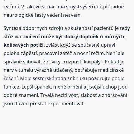
cvičení. V takové situaci má smysl vyšetření, případně
neurologické testy vedení nervem.
Syntéza odborných zdrojů a zkušeností pacientů je tedy
střízlivá:
cvičení může být dobrý doplněk u mírných,
kolísavých potíží
, zvlášť když se současně upraví
poloha zápěstí, pracovní zátěž a noční režim. Není ale
správné slibovat, že cviky „rozpustí karpály“. Pokud je
nerv v tunelu výrazně utlačený, potřebuje medicínské
řešení. Moje sesterská rada zní: ruku pozorujte podle
funkce. Lepší spánek, méně brnění a jistější úchop jsou
dobré znamení. Trvalá necitlivost, slabost a zhoršování
jsou důvod přestat experimentovat.