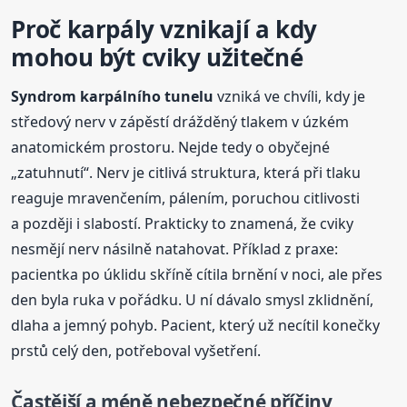
Proč karpály vznikají a kdy
mohou být cviky užitečné
Syndrom karpálního tunelu
vzniká ve chvíli, kdy je
středový nerv v zápěstí drážděný tlakem v úzkém
anatomickém prostoru. Nejde tedy o obyčejné
„zatuhnutí“. Nerv je citlivá struktura, která při tlaku
reaguje mravenčením, pálením, poruchou citlivosti
a později i slabostí. Prakticky to znamená, že cviky
nesmějí nerv násilně natahovat. Příklad z praxe:
pacientka po úklidu skříně cítila brnění v noci, ale přes
den byla ruka v pořádku. U ní dávalo smysl zklidnění,
dlaha a jemný pohyb. Pacient, který už necítil konečky
prstů celý den, potřeboval vyšetření.
Častější a méně nebezpečné příčiny