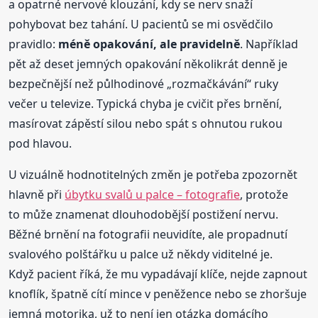
a opatrné nervové klouzání, kdy se nerv snaží
pohybovat bez tahání. U pacientů se mi osvědčilo
pravidlo:
méně opakování, ale pravidelně
. Například
pět až deset jemných opakování několikrát denně je
bezpečnější než půlhodinové „rozmačkávání“ ruky
večer u televize. Typická chyba je cvičit přes brnění,
masírovat zápěstí silou nebo spát s ohnutou rukou
pod hlavou.
U vizuálně hodnotitelných změn je potřeba zpozornět
hlavně při
úbytku svalů u palce – fotografie
, protože
to může znamenat dlouhodobější postižení nervu.
Běžné brnění na fotografii neuvidíte, ale propadnutí
svalového polštářku u palce už někdy viditelné je.
Když pacient říká, že mu vypadávají klíče, nejde zapnout
knoflík, špatně cítí mince v peněžence nebo se zhoršuje
jemná motorika, už to není jen otázka domácího