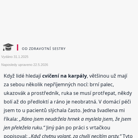
OD ZDRAVOTNÍ SESTRY
Vydáno
31.1.2025
Naposledy upraveno
22.5.2026
Když lidé hledají
cvičení na karpály
, většinou už mají
za sebou několik nepříjemných nocí: brní palec,
ukazovák a prostředník, ruka se musí protřepat, někdy
bolí až do předloktí a ráno je neobratná. V domácí péči
jsem to u pacientů slýchala často. Jedna švadlena mi
říkala:
„Ráno jsem neudržela hrnek a myslela jsem, že jsem
jen přeležela ruku.“
Jiný pán po práci s vrtačkou
popisoval:
„Když chytnu volant, za chvíli necítím prsty.“
Tyto