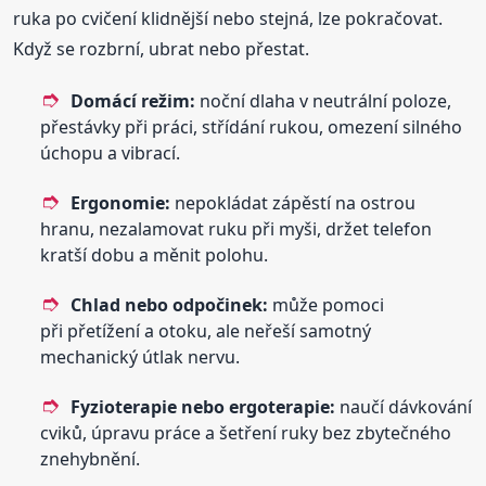
ruka po cvičení klidnější nebo stejná, lze pokračovat.
Když se rozbrní, ubrat nebo přestat.
Domácí režim:
noční dlaha v neutrální poloze,
přestávky při práci, střídání rukou, omezení silného
úchopu a vibrací.
Ergonomie:
nepokládat zápěstí na ostrou
hranu, nezalamovat ruku při myši, držet telefon
kratší dobu a měnit polohu.
Chlad nebo odpočinek:
může pomoci
při přetížení a otoku, ale neřeší samotný
mechanický útlak nervu.
Fyzioterapie nebo ergoterapie:
naučí dávkování
cviků, úpravu práce a šetření ruky bez zbytečného
znehybnění.