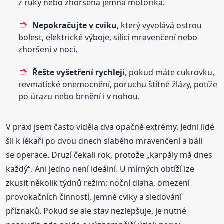
z ruky nebo zhoršená jemná motorika.
Nepokračujte v cviku
, který vyvolává ostrou
bolest, elektrické výboje, sílící mravenčení nebo
zhoršení v noci.
Řešte vyšetření rychleji
, pokud máte cukrovku,
revmatické onemocnění, poruchu štítné žlázy, potíže
po úrazu nebo brnění i v nohou.
V praxi jsem často viděla dva opačné extrémy. Jedni lidé
šli k lékaři po dvou dnech slabého mravenčení a báli
se operace. Druzí čekali rok, protože „karpály má dnes
každý“. Ani jedno není ideální. U mírných obtíží lze
zkusit několik týdnů režim: noční dlaha, omezení
provokačních činností, jemné cviky a sledování
příznaků. Pokud se ale stav nezlepšuje, je nutné