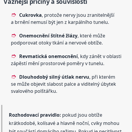
Vážnější příčiny a souvislosti
Cukrovka
, protože nervy jsou zranitelnější
a brnění nemusí být jen z karpálního tunelu.
Onemocnění štítné žlázy
, které může
podporovat otoky tkání a nervové obtíže.
Revmatická onemocnění
, kdy zánět v oblasti
zápěstí mění prostorové poměry v tunelu.
Dlouhodobý silný útlak nervu
, při kterém
se může objevit slabost palce a viditelný úbytek
svalového polštářku.
Rozhodovací pravidlo:
pokud jsou obtíže
krátkodobé, kolísavé a hlavně noční, cviky mohou
být součástí domácího režimu. Pokud je necitlivost