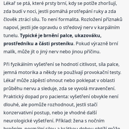
Lékař se ptá, které prsty brní, kdy se potíže zhoršují,
zda budí v noci, jestli pomáhá protřepání ruky a zda
člověk ztrácí sílu. To není formalita. Rozložení příznaků
napoví, jestli jde opravdu o středový nerv v karpálním
tunelu.
Typické je brnění palce, ukazováku,
prostředníku a části prsteníku
. Pokud výrazně brní
malík, může jít o jiný nerv nebo jinou příčinu.
Při fyzikálním vyšetření se hodnotí citlivost, síla palce,
jemná motorika a někdy se používají provokační testy.
Lékař může zápěstí ohnout nebo poklepat v oblasti
průběhu nervu a sleduje, zda se vyvolá mravenčení.
Praktický dopad pro pacienta: vyšetření obvykle není
dlouhé, ale pomůže rozhodnout, jestli stačí
konzervativní postup, nebo je vhodné další
neurologické vyšetření. Příklad: žena s nočním
brněním, normální silou a krátkou dobou obtíží může