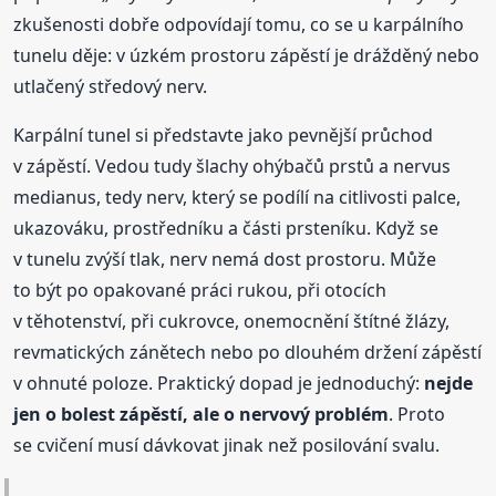
zkušenosti dobře odpovídají tomu, co se u karpálního
tunelu děje: v úzkém prostoru zápěstí je drážděný nebo
utlačený středový nerv.
Karpální tunel si představte jako pevnější průchod
v zápěstí. Vedou tudy šlachy ohýbačů prstů a nervus
medianus, tedy nerv, který se podílí na citlivosti palce,
ukazováku, prostředníku a části prsteníku. Když se
v tunelu zvýší tlak, nerv nemá dost prostoru. Může
to být po opakované práci rukou, při otocích
v těhotenství, při cukrovce, onemocnění štítné žlázy,
revmatických zánětech nebo po dlouhém držení zápěstí
v ohnuté poloze. Praktický dopad je jednoduchý:
nejde
jen o bolest zápěstí, ale o nervový problém
. Proto
se cvičení musí dávkovat jinak než posilování svalu.