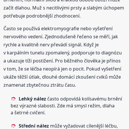
začít dlahou. Muž s necitlivými prsty a slabým úchopem
potřebuje podrobnější zhodnocení.
Často se používá elektromyografie nebo vyšetření
nervového vedení. Zjednodušeně řečeno se měří, jak
rychle a kvalitně nerv převádí signál. Když je
v karpálním tunelu zpomalený, podporuje to diagnózu
a ukazuje tíži postižení. Pro běžného člověka je přínos
v tom, že se léčba neopírá jen o pocit. Pokud vyšetření
ukáže těžší útlak, dlouhé domácí zkoušení cviků může
znamenat zbytečnou ztrátu času.
Lehký nález
často odpovídá kolísavému brnění
bez výrazné slabosti. Zde má smysl režim, dlaha
a šetrné cvičení.
Střední nález
může vyžadovat cílenější léčbu,