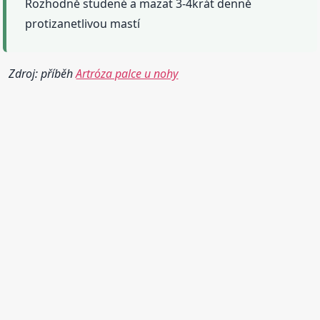
Rozhodně studené a mazat 3-4krát denně
protizanetlivou mastí
Zdroj: příběh
Artróza palce u nohy