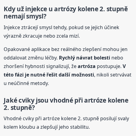
Kdy už injekce u artrózy kolene 2. stupně
nemají smysl?
Injekce ztrácejí smysl tehdy, pokud se jejich účinek
výrazně zkracuje nebo zcela mizí.
Opakované aplikace bez reálného zlepšení mohou jen
oddalovat změnu léčby.
Rychlý návrat bolesti
nebo
zhoršení hybnosti signalizují, že
artróza
postupuje.
V
této fázi je nutné řešit další možnosti
, nikoli setrvávat
u neúčinné metody.
Jaké cviky jsou vhodné při artróze kolene
2. stupně?
Vhodné cviky při artróze kolene 2. stupně posilují svaly
kolem kloubu a zlepšují jeho stabilitu.