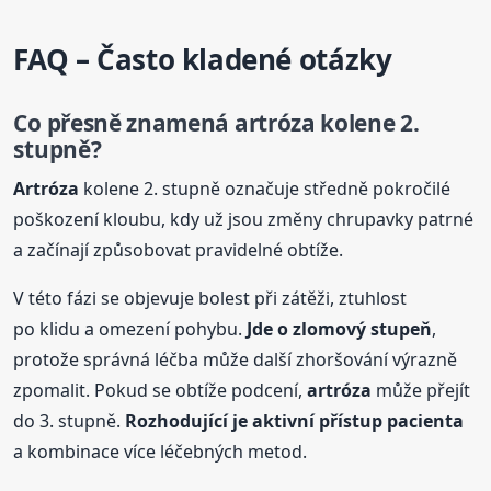
FAQ – Často kladené otázky
Co přesně znamená
artróza
kolene 2.
stupně?
Artróza
kolene 2. stupně označuje středně pokročilé
poškození kloubu, kdy už jsou změny chrupavky patrné
a začínají způsobovat pravidelné obtíže.
V této fázi se objevuje bolest při zátěži, ztuhlost
po klidu a omezení pohybu.
Jde o zlomový stupeň
,
protože správná léčba může další zhoršování výrazně
zpomalit. Pokud se obtíže podcení,
artróza
může přejít
do 3. stupně.
Rozhodující je aktivní přístup pacienta
a kombinace více léčebných metod.