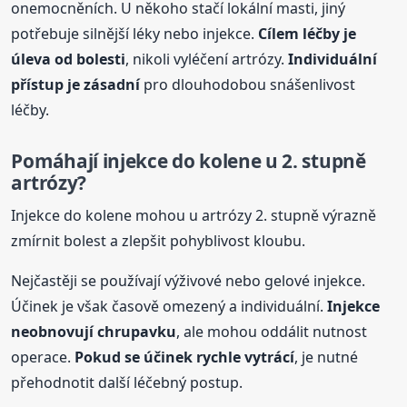
onemocněních. U někoho stačí lokální masti, jiný
potřebuje silnější léky nebo injekce.
Cílem léčby je
úleva od bolesti
, nikoli vyléčení artrózy.
Individuální
přístup je zásadní
pro dlouhodobou snášenlivost
léčby.
Pomáhají injekce do kolene u 2. stupně
artrózy?
Injekce do kolene mohou u artrózy 2. stupně výrazně
zmírnit bolest a zlepšit pohyblivost kloubu.
Nejčastěji se používají výživové nebo gelové injekce.
Účinek je však časově omezený a individuální.
Injekce
neobnovují chrupavku
, ale mohou oddálit nutnost
operace.
Pokud se účinek rychle vytrácí
, je nutné
přehodnotit další léčebný postup.