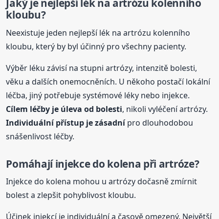
Jaký je nejlepší lék na artrózu kolenního
kloubu?
Neexistuje jeden nejlepší lék na artrózu kolenního
kloubu, který by byl účinný pro všechny pacienty.
Výběr léku závisí na stupni artrózy, intenzitě bolesti,
věku a dalších onemocněních. U někoho postačí lokální
léčba, jiný potřebuje systémové léky nebo injekce.
Cílem léčby je úleva od bolesti
, nikoli vyléčení artrózy.
Individuální přístup je zásadní
pro dlouhodobou
snášenlivost léčby.
Pomáhají injekce do kolena při artróze?
Injekce do kolena mohou u artrózy dočasně zmírnit
bolest a zlepšit pohyblivost kloubu.
Účinek injekcí je individuální a časově omezený. Největší