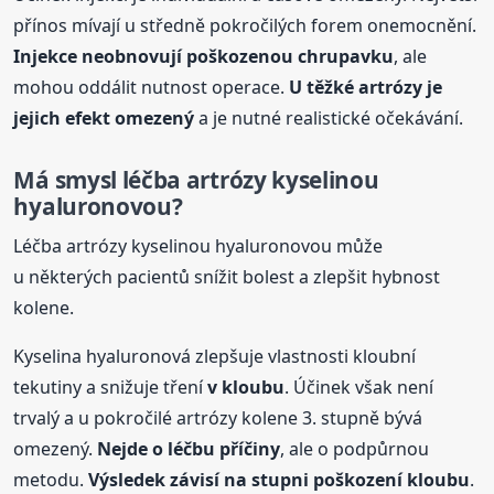
přínos mívají u středně pokročilých forem onemocnění.
Injekce neobnovují poškozenou chrupavku
, ale
mohou oddálit nutnost operace.
U těžké artrózy je
jejich efekt omezený
a je nutné realistické očekávání.
Má smysl léčba artrózy kyselinou
hyaluronovou?
Léčba artrózy kyselinou hyaluronovou může
u některých pacientů snížit bolest a zlepšit hybnost
kolene.
Kyselina hyaluronová zlepšuje vlastnosti kloubní
tekutiny a snižuje tření
v kloubu
. Účinek však není
trvalý a u pokročilé artrózy kolene 3. stupně bývá
omezený.
Nejde o léčbu příčiny
, ale o podpůrnou
metodu.
Výsledek závisí na stupni poškození kloubu
.