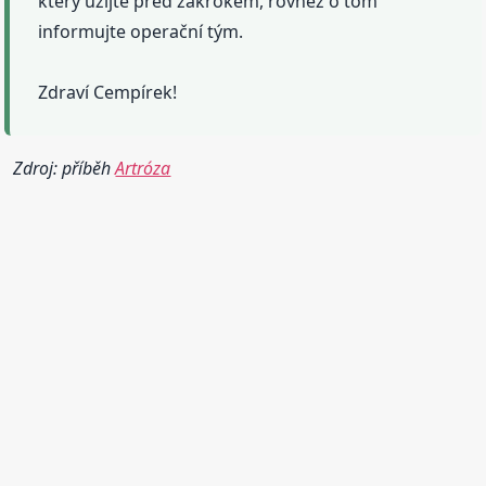
který užijte před zákrokem, rovněž o tom
informujte operační tým.
Zdraví Cempírek!
Zdroj: příběh
Artróza