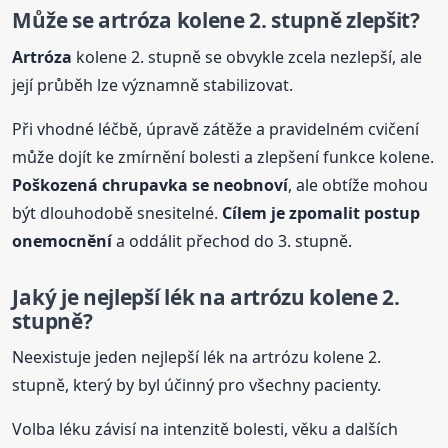
Může se
artróza
kolene 2. stupně zlepšit?
Artróza
kolene 2. stupně se obvykle zcela nezlepší, ale
její průběh lze významně stabilizovat.
Při vhodné léčbě, úpravě zátěže a pravidelném cvičení
může dojít ke zmírnění bolesti a zlepšení funkce kolene.
Poškozená chrupavka se neobnoví
, ale obtíže mohou
být dlouhodobě snesitelné.
Cílem je zpomalit postup
onemocnění
a oddálit přechod do 3. stupně.
Jaký je nejlepší lék na artrózu kolene 2.
stupně?
Neexistuje jeden nejlepší lék na artrózu kolene 2.
stupně, který by byl účinný pro všechny pacienty.
Volba léku závisí na intenzitě bolesti, věku a dalších