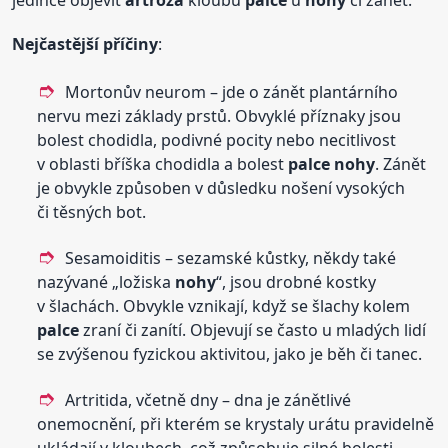
jedince objevit
artróza
kloubu
palce
u
nohy
či zánět.
Nejčastější příčiny
:
Mortonův neurom – jde o zánět plantárního
nervu mezi základy prstů. Obvyklé příznaky jsou
bolest chodidla, podivné pocity nebo necitlivost
v oblasti bříška chodidla a bolest
palce
nohy
. Zánět
je obvykle způsoben v důsledku nošení vysokých
či těsných bot.
Sesamoiditis – sezamské kůstky, někdy také
nazývané „ložiska
nohy
“, jsou drobné kostky
v šlachách. Obvykle vznikají, když se šlachy kolem
palce
zraní či zanítí. Objevují se často u mladých lidí
se zvýšenou fyzickou aktivitou, jako je běh či tanec.
Artritida, včetně dny – dna je zánětlivé
onemocnění, při kterém se krystaly urátu pravidelně