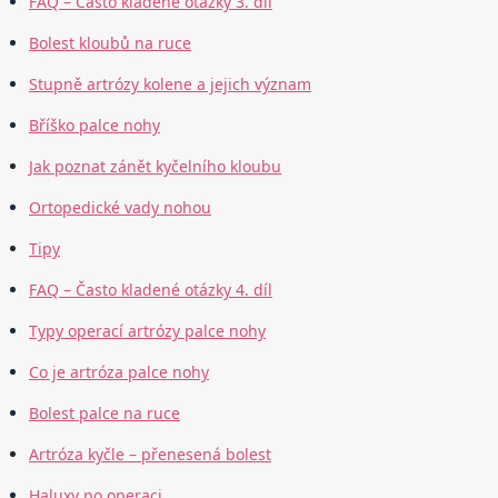
FAQ – Často kladené otázky 3. díl
Bolest kloubů na ruce
Stupně artrózy kolene a jejich význam
Bříško palce nohy
Jak poznat zánět kyčelního kloubu
Ortopedické vady nohou
Tipy
FAQ – Často kladené otázky 4. díl
Typy operací artrózy palce nohy
Co je artróza palce nohy
Bolest palce na ruce
Artróza kyčle – přenesená bolest
Haluxy po operaci