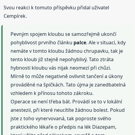
Svou reakci k tomuto příspěvku přidal uživatel
Cempírek.
Pevným spojem kloubu se samozřejmě ukončí
pohyblivost prvního článku
palce
. Ale v situaci, kdy
nemáte v tomto kloubu žádnou chrupavku, tak je
tento kloub již stejně nepohyblivý. Tato ztráta
hybnosti kloubu vás nijak neomezí při chůzi.
Mírně to může negativně ovlivnit tančení a úkony
prováděné na špičkách. Tato újma je zanedbatelná
vzhledem k přínosu tohoto zákroku.
Operace se není třeba bát. Provádí se to v lokální
anestezii, při které neucítíte žádnou bolest. Pokud
jste z toho vynervovaná, tak poproste svého
praktického lékaře o předpis na lék Diazepam,