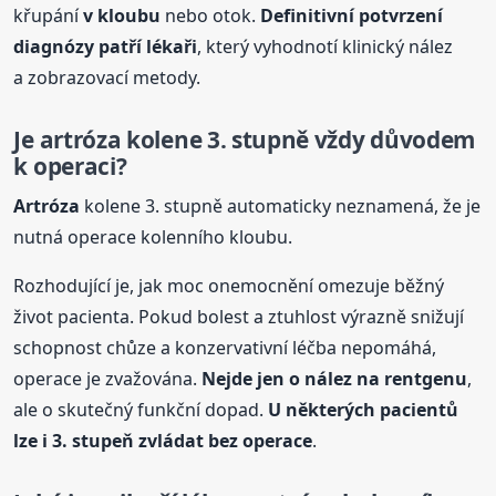
křupání
v kloubu
nebo otok.
Definitivní potvrzení
diagnózy patří lékaři
, který vyhodnotí klinický nález
a zobrazovací metody.
Je
artróza
kolene 3. stupně vždy důvodem
k operaci?
Artróza
kolene 3. stupně automaticky neznamená, že je
nutná operace kolenního kloubu.
Rozhodující je, jak moc onemocnění omezuje běžný
život pacienta. Pokud bolest a ztuhlost výrazně snižují
schopnost chůze a konzervativní léčba nepomáhá,
operace je zvažována.
Nejde jen o nález na rentgenu
,
ale o skutečný funkční dopad.
U některých pacientů
lze i 3. stupeň zvládat bez operace
.