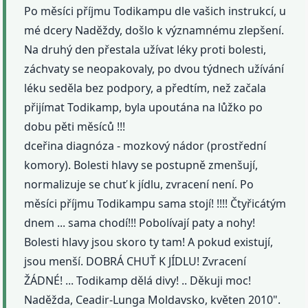
Po měsíci příjmu Todikampu dle vašich instrukcí, u
mé dcery Naděždy, došlo k významnému zlepšení.
Na druhý den přestala užívat léky proti bolesti,
záchvaty se neopakovaly, po dvou týdnech užívání
léku seděla bez podpory, a předtím, než začala
přijímat Todikamp, byla upoutána na lůžko po
dobu pěti měsíců !!!
dceřina diagnóza - mozkový nádor (prostřední
komory). Bolesti hlavy se postupně zmenšují,
normalizuje se chuť k jídlu, zvracení není. Po
měsíci příjmu Todikampu sama stojí! !!!! Čtyřicátým
dnem ... sama chodí!!! Pobolívají paty a nohy!
Bolesti hlavy jsou skoro ty tam! A pokud existují,
jsou menší. DOBRÁ CHUŤ K JÍDLU! Zvracení
ŽÁDNÉ! ... Todikamp dělá divy! .. Děkuji moc!
Naděžda, Ceadir-Lunga Moldavsko, květen 2010".