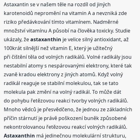
Astaxantin se v našem těle na rozdíl od jiných
karotenoidů nepromění na vitamin A a nevzniká zde
riziko předávkování tímto vitamínem. Nadměrné
množství vitamínu A působí na člověka toxicky. Studie
ukázaly, že
astaxanthin
je velice silný antioxidant, až
100krát silnější než vitamin E, který je užitečný
při čištění těla od volných radikálů. Volné radikály jsou
nestabilní atomy s nespárovanými elektrony, které tak
zvaně kradou elektrony z jiných atomů. Když volný
radikál reaguje se stabilní molekulou, tak se tato
molekula pak změní na volný radikál. To může dát
do pohybu řetězovou reakci tvorby volných radikálů.
Mnoho vědců je přesvědčeno, že jednou ze základních
příčin stárnutí je právě poškození buněk způsobené
nekontrolovanou řetězovou reakcí volných radikálů.
Astaxanthin
má jedinečnou molekulární strukturu,