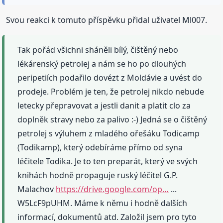
Svou reakci k tomuto příspěvku přidal uživatel Ml007.
Tak pořád všichni sháněli bílý, čištěný nebo
lékárenský petrolej a nám se ho po dlouhých
peripetiích podařilo dovézt z Moldávie a uvést do
prodeje. Problém je ten, že petrolej nikdo nebude
letecky přepravovat a jestli danit a platit clo za
doplněk stravy nebo za palivo :-) Jedná se o čištěný
petrolej s výluhem z mladého ořešáku Todicamp
(Todikamp), který odebíráme přímo od syna
léčitele Todika. Je to ten preparát, který ve svých
knihách hodně propaguje ruský léčitel G.P.
Malachov
https://drive.google.com/op…
...
W5LcF9pUHM. Máme k němu i hodně dalších
informací, dokumentů atd. Založil jsem pro tyto