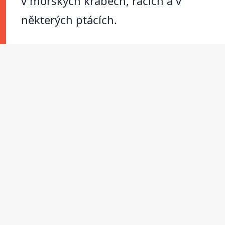
v mořských krabech, racích a v
některých ptácích.