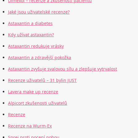
Dimexol – recenze a zkušenosti pacientů
Jaké jsou uživatelské recenze?
Astaxantin a diabetes
Kdy užívat astaxantin?
Astaxantin redukuje vrásky
Astaxantin a zdravější pokožka
Astaxantin zvyšuje svalovou sílu a zlepšuje vytrvalost
Recenze uživatelů – 31 bylin JUST
Lavera make up recenze
Alpicort zkušenosti uživatelů
Recenze
Recenze na Wurm-Ex
Sprej proti pocení nohou