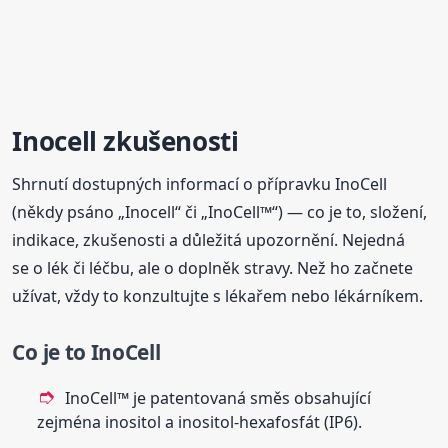
Inocell zkušenosti
Shrnutí dostupných informací o přípravku InoCell
(někdy psáno „Inocell“ či „InoCell™“) — co je to, složení,
indikace, zkušenosti a důležitá upozornění. Nejedná
se o lék či léčbu, ale o doplněk stravy. Než ho začnete
užívat, vždy to konzultujte s lékařem nebo lékárníkem.
Co je to InoCell
InoCell™ je patentovaná směs obsahující
zejména inositol a inositol-hexafosfát (IP6).