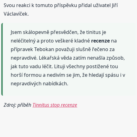
Svou reakci k tomuto příspěvku přidal uživatel Jiří
Václavíček.
Jsem skálopevně přesvědčen, že tinitus je
neléčitelný a proto veškeré kladné
recenze
na
přípravek Tebokan považuji slušně řečeno za
nepravdivé. Lékařská věda zatím nenašla způsob,
jak tuto vadu léčit. Lituji všechny postižené tou
horší formou a nedivím se jim, že hledají spásu i v
nepravdivých nabídkách.
Zdroj: příběh
Tinnitus stop recenze