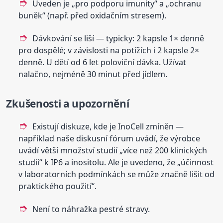
Uveden je „pro podporu imunity“ a „ochranu
buněk“ (např. před oxidačním stresem).
Dávkování se liší — typicky: 2 kapsle 1× denně
pro dospělé; v závislosti na potížích i 2 kapsle 2×
denně. U dětí od 6 let poloviční dávka. Užívat
nalačno, nejméně 30 minut před jídlem.
Zkušenosti a upozornění
Existují diskuze, kde je InoCell zmíněn —
například naše diskusní fórum uvádí, že výrobce
uvádí větší množství studií „více než 200 klinických
studií“ k IP6 a inositolu. Ale je uvedeno, že „účinnost
v laboratorních podmínkách se může značně lišit od
praktického použití“.
Není to náhražka pestré stravy.