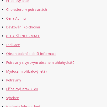
Příbalový leták
Cholesterol v potravinách
Cena Aulinu
Dávkování Kolchicinu
6. DALŠÍ INFORMACE
Indikace
Obsah balení a další informace
Potraviny s vysokým obsahem uhlohydrátů
Mydocalm příbalový leták
Potraviny
Příbalový leták 2. díl
Výrobce
Hodnoty železa v krvi