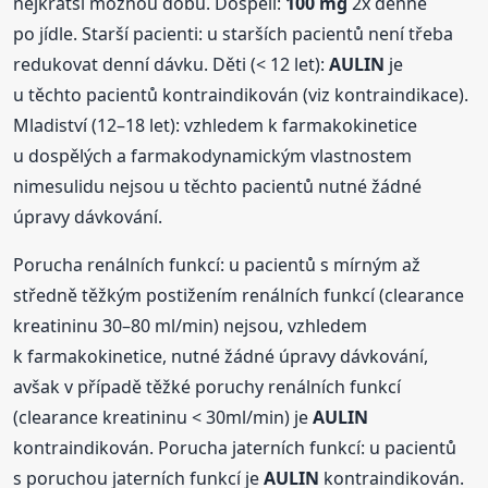
nejkratší možnou dobu. Dospělí:
100 mg
2x denně
po jídle. Starší pacienti: u starších pacientů není třeba
redukovat denní dávku. Děti (< 12 let):
AULIN
je
u těchto pacientů kontraindikován (viz kontraindikace).
Mladiství (12–18 let): vzhledem k farmakokinetice
u dospělých a farmakodynamickým vlastnostem
nimesulidu nejsou u těchto pacientů nutné žádné
úpravy dávkování.
Porucha renálních funkcí: u pacientů s mírným až
středně těžkým postižením renálních funkcí (clearance
kreatininu 30–80 ml/min) nejsou, vzhledem
k farmakokinetice, nutné žádné úpravy dávkování,
avšak v případě těžké poruchy renálních funkcí
(clearance kreatininu < 30ml/min) je
AULIN
kontraindikován. Porucha jaterních funkcí: u pacientů
s poruchou jaterních funkcí je
AULIN
kontraindikován.