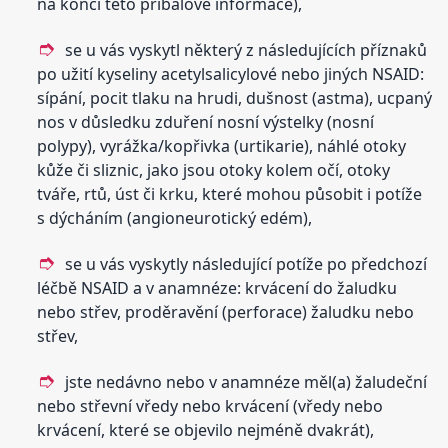
na konci této příbalové informace),
se u vás vyskytl některý z následujících příznaků
po užití kyseliny acetylsalicylové nebo jiných NSAID:
sípání, pocit tlaku na hrudi, dušnost (astma), ucpaný
nos v důsledku zduření nosní výstelky (nosní
polypy), vyrážka/kopřivka (urtikarie), náhlé otoky
kůže či sliznic, jako jsou otoky kolem očí, otoky
tváře, rtů, úst či krku, které mohou působit i potíže
s dýcháním (angioneurotický edém),
se u vás vyskytly následující potíže po předchozí
léčbě NSAID a v anamnéze: krvácení do žaludku
nebo střev, proděravění (perforace) žaludku nebo
střev,
jste nedávno nebo v anamnéze měl(a) žaludeční
nebo střevní vředy nebo krvácení (vředy nebo
krvácení, které se objevilo nejméně dvakrát),