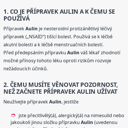
1. CO JE PŘÍPRAVEK
AULIN
A K ČEMU SE
POUŽÍVÁ
Přípravek
Aulin
je nesteroidní protizánětlivý léčivý
přípravek („NSAID“) tišící bolest. Používá se k léčbě
akutní bolesti a k léčbě menstruačních bolestí.
Před předepsáním přípravku
Aulin
váš lékař zhodnotí
možné přínosy tohoto léku oproti rizikům rozvoje
nežádoucích účinků.
2. ČEMU MUSÍTE VĚNOVAT POZORNOST,
NEŽ ZAČNETE PŘÍPRAVEK
AULIN
UŽÍVAT
Neužívejte přípravek
Aulin
, jestliže
jste přecitlivělý(á), alergický(á) na nimesulid nebo
jakoukoli jinou složku přípravku
Aulin
(uvedenou