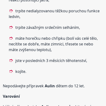
reakci postihující játra,
trpíte nedialyzovanou těžkou poruchou funkce
ledvin,
trpíte závažným srdečním selháním,
máte horečku nebo chřipku (bolí vás celé tělo,
necítíte se dobře, máte zimnici, třesete se nebo
máte zvýšenou teplotu),
jste v posledních 3 měsících těhotenství,
kojíte.
Nepodávejte přípravek
Aulin
dětem do 12 let.
Varování