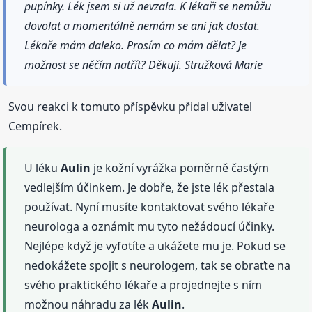
pupínky. Lék jsem si už nevzala. K lékaři se nemůžu
dovolat a momentálně nemám se ani jak dostat.
Lékaře mám daleko. Prosím co mám dělat? Je
možnost se něčím natřít? Děkuji. Stružková Marie
Svou reakci k tomuto příspěvku přidal uživatel
Cempírek.
U léku
Aulin
je kožní vyrážka poměrně častým
vedlejším účinkem. Je dobře, že jste lék přestala
používat. Nyní musíte kontaktovat svého lékaře
neurologa a oznámit mu tyto nežádoucí účinky.
Nejlépe když je vyfotíte a ukážete mu je. Pokud se
nedokážete spojit s neurologem, tak se obraťte na
svého praktického lékaře a projednejte s ním
možnou náhradu za lék
Aulin
.