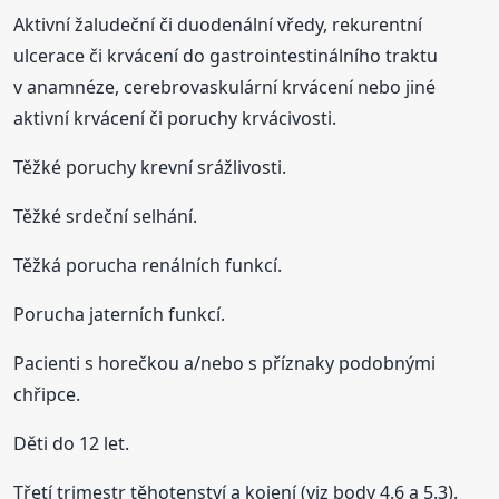
Aktivní žaludeční či duodenální vředy, rekurentní
ulcerace či krvácení do gastrointestinálního traktu
v anamnéze, cerebrovaskulární krvácení nebo jiné
aktivní krvácení či poruchy krvácivosti.
Těžké poruchy krevní srážlivosti.
Těžké srdeční selhání.
Těžká porucha renálních funkcí.
Porucha jaterních funkcí.
Pacienti s horečkou a/nebo s příznaky podobnými
chřipce.
Děti do 12 let.
Třetí trimestr těhotenství a kojení (viz body 4.6 a 5.3).