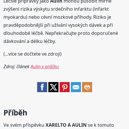
Léčivé přípravky jako
Aulin
mohou působit mírné
zvýšení rizika výskytu srdečního infarktu (infarkt
myokardu) nebo cévní mozkové příhody. Riziko je
pravděpodobnější při užívání vysokých dávek a při
dlouhodobé léčbě. Nepřekračujte proto doporučené
dávkování a délku léčby.
(...více se dočtete ve zdroji)
Zdroj: článek
Aulin v prášku
Příběh
Ve svém příspěvku
XARELTO A AULIN
se k tomuto