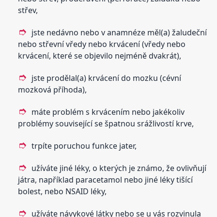
střev,
jste nedávno nebo v anamnéze měl(a) žaludeční
nebo střevní vředy nebo krvácení (vředy nebo
krvácení, které se objevilo nejméně dvakrát),
jste prodělal(a) krvácení do mozku (cévní
mozková příhoda),
máte problém s krvácením nebo jakékoliv
problémy související se špatnou srážlivostí krve,
trpíte poruchou funkce jater,
užíváte jiné léky, o kterých je známo, že ovlivňují
játra, například paracetamol nebo jiné léky tišící
bolest, nebo NSAID léky,
užíváte návykové látky nebo se u vás rozvinula