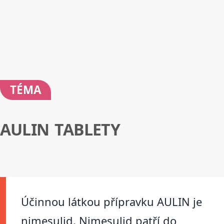
TÉMA
AULIN TABLETY
Účinnou látkou přípravku AULIN je
nimesulid. Nimesulid patří do