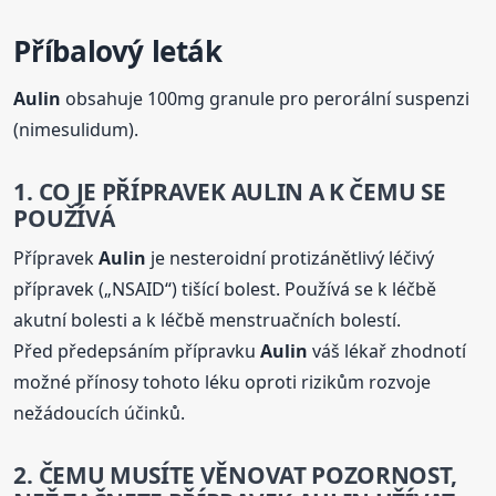
Příbalový leták
Aulin
obsahuje 100mg granule pro perorální suspenzi
(nimesulidum).
1. CO JE PŘÍPRAVEK
AULIN
A K ČEMU SE
POUŽÍVÁ
Přípravek
Aulin
je nesteroidní protizánětlivý léčivý
přípravek („NSAID“) tišící bolest. Používá se k léčbě
akutní bolesti a k léčbě menstruačních bolestí.
Před předepsáním přípravku
Aulin
váš lékař zhodnotí
možné přínosy tohoto léku oproti rizikům rozvoje
nežádoucích účinků.
2. ČEMU MUSÍTE VĚNOVAT POZORNOST,