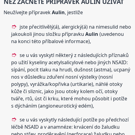
NEŽ ZAČNETE PŘÍPRAVEK
AULIN
UŽÍVAT
Neužívejte přípravek
Aulin
, jestliže
jste přecitlivělý(á), alergický(á) na nimesulid nebo
jakoukoli jinou složku přípravku
Aulin
(uvedenou
na konci této příbalové informace),
se u vás vyskytl některý z následujících příznaků
po užití kyseliny acetylsalicylové nebo jiných NSAID:
sípání, pocit tlaku na hrudi, dušnost (astma), ucpaný
nos v důsledku zduření nosní výstelky (nosní
polypy), vyrážka/kopřivka (urtikarie), náhlé otoky
kůže či sliznic, jako jsou otoky kolem očí, otoky
tváře, rtů, úst či krku, které mohou působit i potíže
s dýcháním (angioneurotický edém),
se u vás vyskytly následující potíže po předchozí
léčbě NSAID a v anamnéze: krvácení do žaludku
nebo střev, proděravění (perforace) žaludku nebo