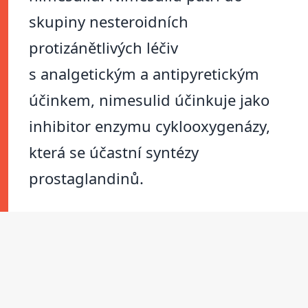
skupiny nesteroidních
protizánětlivých léčiv
s analgetickým a antipyretickým
účinkem, nimesulid účinkuje jako
inhibitor enzymu cyklooxygenázy,
která se účastní syntézy
prostaglandinů.