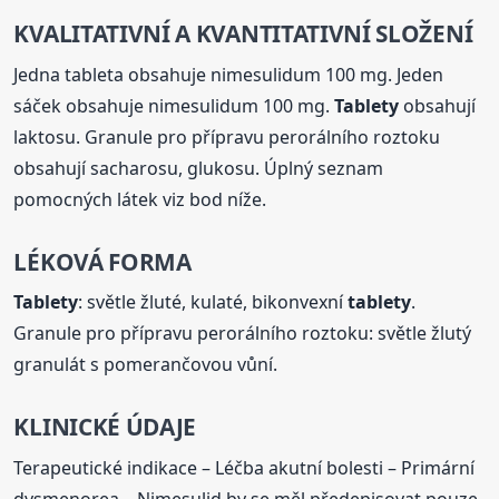
KVALITATIVNÍ A KVANTITATIVNÍ SLOŽENÍ
Jedna tableta obsahuje nimesulidum 100 mg. Jeden
sáček obsahuje nimesulidum 100 mg.
Tablety
obsahují
laktosu. Granule pro přípravu perorálního roztoku
obsahují sacharosu, glukosu. Úplný seznam
pomocných látek viz bod níže.
LÉKOVÁ FORMA
Tablety
: světle žluté, kulaté, bikonvexní
tablety
.
Granule pro přípravu perorálního roztoku: světle žlutý
granulát s pomerančovou vůní.
KLINICKÉ ÚDAJE
Terapeutické indikace – Léčba akutní bolesti – Primární
dysmenorea – Nimesulid by se měl předepisovat pouze