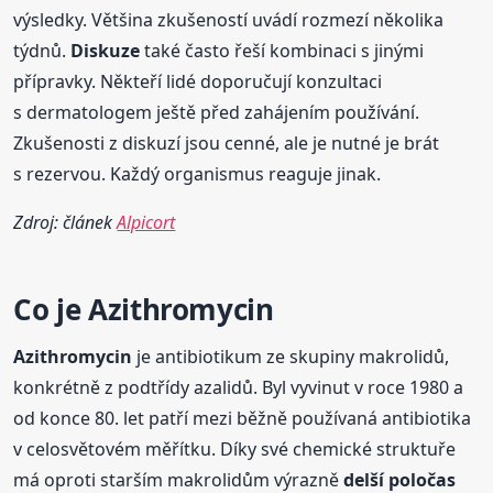
výsledky. Většina zkušeností uvádí rozmezí několika
týdnů.
Diskuze
také často řeší kombinaci s jinými
přípravky. Někteří lidé doporučují konzultaci
s dermatologem ještě před zahájením používání.
Zkušenosti z diskuzí jsou cenné, ale je nutné je brát
s rezervou. Každý organismus reaguje jinak.
Zdroj: článek
Alpicort
Co je
Azithromycin
Azithromycin
je antibiotikum ze skupiny makrolidů,
konkrétně z podtřídy azalidů. Byl vyvinut v roce 1980 a
od konce 80. let patří mezi běžně používaná antibiotika
v celosvětovém měřítku. Díky své chemické struktuře
má oproti starším makrolidům výrazně
delší poločas