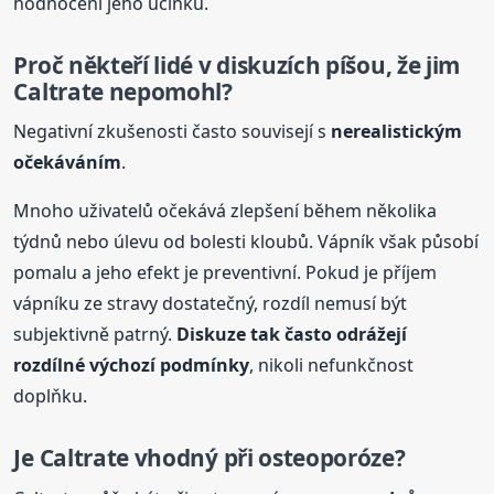
hodnocení jeho účinku.
Proč někteří lidé v diskuzích píšou, že jim
Caltrate nepomohl?
Negativní zkušenosti často souvisejí s
nerealistickým
očekáváním
.
Mnoho uživatelů očekává zlepšení během několika
týdnů nebo úlevu od bolesti kloubů. Vápník však působí
pomalu a jeho efekt je preventivní. Pokud je příjem
vápníku ze stravy dostatečný, rozdíl nemusí být
subjektivně patrný.
Diskuze
tak často odrážejí
rozdílné výchozí podmínky
, nikoli nefunkčnost
doplňku.
Je Caltrate vhodný při osteoporóze?