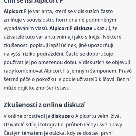
Čím se liší Alpicort F
Alpicort F
je varianta, která se v diskuzích často
zmiňuje v souvislosti s hormonálně podmíněným
vypadáváním vlasů.
Alpicort F
diskuze
ukazují, že
uživatelé tuto variantu vnímají jako silnější. Některé
zkušenosti popisují lepší účinek, jiné upozorňují
na vyšší riziko podráždění. Často se doporučuje
používat jej po omezenou dobu. V diskuzích se objevují
rady kombinovat Alpicort F s jemným šamponem. Právě
šetrná péče o pokožku je podle uživatelů klíčová. Bez ní
může dojít ke zhoršení stavu.
Zkušenosti z online diskuzí
V online prostředí je
diskuze
o Alpicortu velmi živá.
Uživatelé sdílejí fotografie, průběh léčby i své obavy.
Častým tématem je otázka, kdy se dostaví první