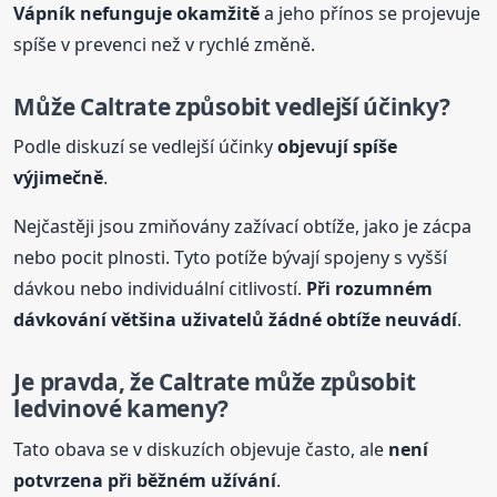
Vápník nefunguje okamžitě
a jeho přínos se projevuje
spíše v prevenci než v rychlé změně.
Může Caltrate způsobit vedlejší účinky?
Podle diskuzí se vedlejší účinky
objevují spíše
výjimečně
.
Nejčastěji jsou zmiňovány zažívací obtíže, jako je zácpa
nebo pocit plnosti. Tyto potíže bývají spojeny s vyšší
dávkou nebo individuální citlivostí.
Při rozumném
dávkování většina uživatelů žádné obtíže neuvádí
.
Je pravda, že Caltrate může způsobit
ledvinové kameny?
Tato obava se v diskuzích objevuje často, ale
není
potvrzena při běžném užívání
.