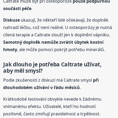
Caltrate může být při osteoporóze
pouze podpůrnou
součástí péče
.
Diskuze
ukazují, že někteří lidé očekávají, že doplněk
nahradí léčbu, což není reálné. U osteoporózy je nutná
cílená terapie a Caltrate slouží jen k doplnění vápníku.
Samotný doplněk nemůže zvrátit úbytek kostní
hmoty
, ale může pomoci pokrýt potřebu minerálů.
Jak dlouho je potřeba Caltrate užívat,
aby měl smysl?
Podle zkušeností z diskuzí má Caltrate smysl
při
dlouhodobém užívání v řádu měsíců
.
Krátkodobé testování obvykle nevede k žádnému
vnímanému efektu. Uživatelé, kteří ho hodnotí
pozitivně, často zmiňují pravidelnost a trpělivost.