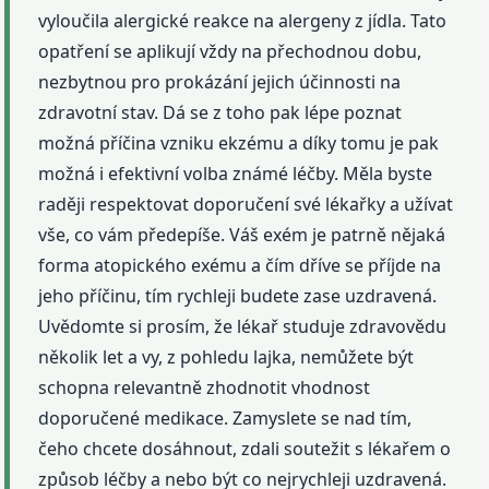
vyloučila alergické reakce na alergeny z jídla. Tato
opatření se aplikují vždy na přechodnou dobu,
nezbytnou pro prokázání jejich účinnosti na
zdravotní stav. Dá se z toho pak lépe poznat
možná příčina vzniku ekzému a díky tomu je pak
možná i efektivní volba známé léčby. Měla byste
raději respektovat doporučení své lékařky a užívat
vše, co vám předepíše. Váš exém je patrně nějaká
forma atopického exému a čím dříve se příjde na
jeho příčinu, tím rychleji budete zase uzdravená.
Uvědomte si prosím, že lékař studuje zdravovědu
několik let a vy, z pohledu lajka, nemůžete být
schopna relevantně zhodnotit vhodnost
doporučené medikace. Zamyslete se nad tím,
čeho chcete dosáhnout, zdali soutežit s lékařem o
způsob léčby a nebo být co nejrychleji uzdravená.