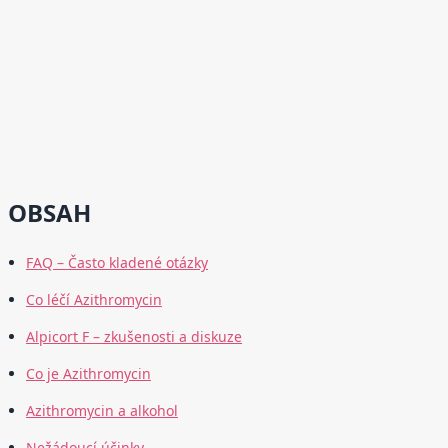
OBSAH
FAQ – Často kladené otázky
Co léčí Azithromycin
Alpicort F – zkušenosti a diskuze
Co je Azithromycin
Azithromycin a alkohol
Nežádoucí účinky