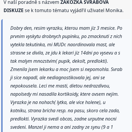
V naší poradně s názvem
ZÁKOŽKA SVRABOVÁ
DISKUZE
se k tomuto tématu vyjádřil uživatel Monika.
Dobry den, resim vyrazku, kterou mam jiz 3 mesice. Po
prvnim vyskytu drobnych pupinku, po zmacknuti z nich
vytekla tekutinka, mi MUDr. naordinovala mast, ale
strasne se divila, ze jdu k lekari jiz 14dni po vysevu a s
tak malym mnozstvim( pupik, dekolt, predlokti).
Zmenila jsem lekarku a moc jsem si nepomohla. Svrab
ji sice napadl, ale nediagnostikovala jej, ani se
nepokousela. Leci me masti, dietou nedrazdivou,
napolsedy mi nasadila kortikoidy, ktere ovsem nejim.
Vyrazka je na nohach( lytka, ale vice holene), u
kotniku, strana bricha resp. na pasu, skoro cela zada,
predlokti. Vyrazka svedi obcas, zadne urputne nocni
svedeni. Manzel ji nema a ani zadny ze synu (9 a 1