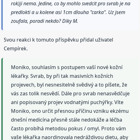
rok)ji nema. Jedine, co by mohlo svedcit pro svrab je na
predlokti a u kolene asi 1cm dlouha "carka". Uz jsem
zoufala, poradi nekdo? Diky M.
Svou reakci k tomuto příspěvku přidal uživatel
Cempírek.
Moniko, souhlasím s postupem vaší nové kožní
lékařky. Svrab, by při tak masivních kožních
projevech, byl nesnesitelně svědivý a to píšete, že
vás zas tolik nesvědí. Dále pro svrab nenasvědčuje
ani popisovaný projev vodnatými puchýřky. Víte
Moniko, ono určit přesnou příčinu vzniku ekzému
dnešní medicína přesně stále nedokáže a léčba
často probíhá metodou pokus / omyl. Proto vám
vaše lékařka naordinovala nedráždivou dietu, aby