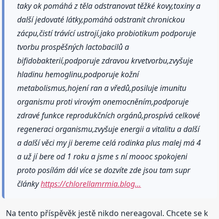
taky ok pomáhá z těla odstranovat těžké kovy,toxiny a
další jedovaté látky,pomáhá odstranit chronickou
zácpu,čistí trávící ustrojí,jako probiotikum podporuje
tvorbu prospěšných lactobacilů a
bifidobakterií,podporuje zdravou krvetvorbu,zvyšuje
hladinu hemoglinu,podporuje kožní
metabolismus,hojení ran a vředů,posiluje imunitu
organismu proti virovým onemocněním,podporuje
zdravé funkce reprodukčních orgánů,prospívá celkové
regeneraci organismu,zvyšuje energii a vitalitu a další
a další věci my ji bereme celá rodinka plus malej má 4
a už jí bere od 1 roku a jsme s ní moooc spokojeni
proto posílám dál více se dozvíte zde jsou tam supr
články
https://chlorellamrmia.blog…
Na tento příspěvěk jestě nikdo nereagoval. Chcete se k