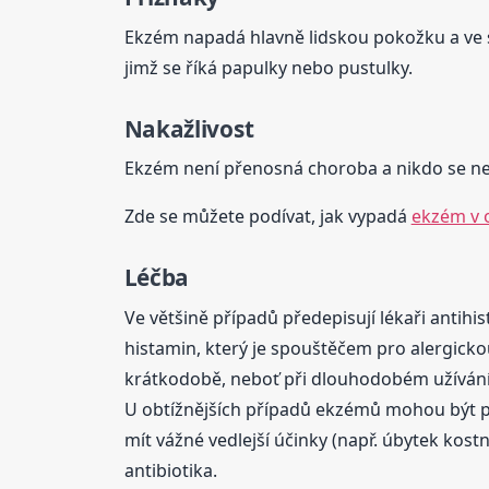
Ekzém napadá hlavně lidskou pokožku a ve své
jimž se říká papulky nebo pustulky.
Nakažlivost
Ekzém není přenosná choroba a nikdo se n
Zde se můžete podívat, jak vypadá
ekzém v 
Léčba
Ve většině případů předepisují lékaři antihi
histamin, který je spouštěčem pro alergicko
krátkodobě, neboť při dlouhodobém užívání 
U obtížnějších případů ekzémů mohou být pa
mít vážné vedlejší účinky (např. úbytek kost
antibiotika.