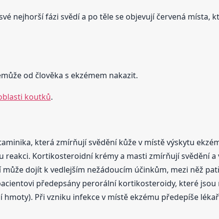
 nejhorší fázi svědí a po těle se objevují červená místa, k
emůže od člověka s ekzémem nakazit.
oblasti koutků
.
staminika, která zmírňují svědění kůže v místě výskytu ekzém
u reakci. Kortikosteroidní krémy a masti zmírňují svědění a
může dojít k vedlejším nežádoucím účinkům, mezi něž patří
cientovi předepsány perorální kortikosteroidy, které jsou
ní hmoty). Při vzniku infekce v místě ekzému předepíše léka