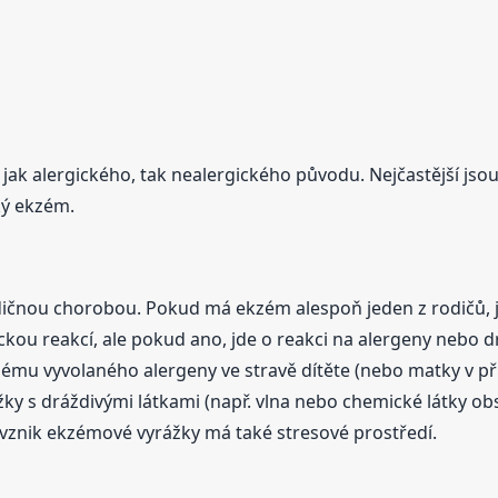
jak alergického, tak nealergického původu. Nejčastější jso
ký ekzém.
ědičnou chorobou. Pokud má ekzém alespoň jeden z rodičů,
ckou reakcí, ale pokud ano, jde o reakci na alergeny nebo drá
ému vyvolaného alergeny ve stravě dítěte (nebo matky v pří
ožky s dráždivými látkami (např. vlna nebo chemické látky 
a vznik ekzémové vyrážky má také stresové prostředí.