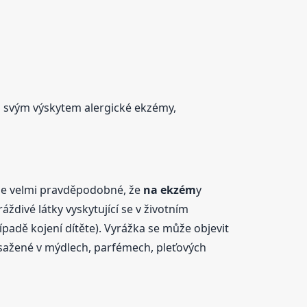
u svým výskytem alergické ekzémy,
 je velmi pravděpodobné, že
na ekzém
y
ždivé látky vyskytující se v životním
padě kojení dítěte). Vyrážka se může objevit
obsažené v mýdlech, parfémech, pleťových