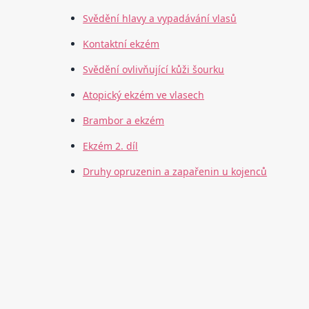
Svědění hlavy a vypadávání vlasů
Kontaktní ekzém
Svědění ovlivňující kůži šourku
Atopický ekzém ve vlasech
Brambor a ekzém
Ekzém 2. díl
Druhy opruzenin a zapařenin u kojenců