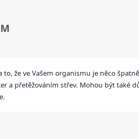
ÉM
na to, že ve Vašem organismu je něco špatn
ater a přetěžováním střev. Mohou být také 
e.