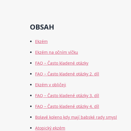
OBSAH
Ekzém
Ekzém na očním víčku
FAQ – Často kladené otázky
FAQ – Často kladené otázky 2. díl
Ekzém v obličeji
FAQ – Často kladené otázky 3. díl
FAQ – Často kladené otázky 4. díl
Bolavé koleno kdy mají babské rady smysl
Atopický ekzém