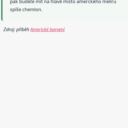
pak budete mít na hlavě místo amerckého melíru
spíše chemlon.
Zdroj: příběh
Americké barvení