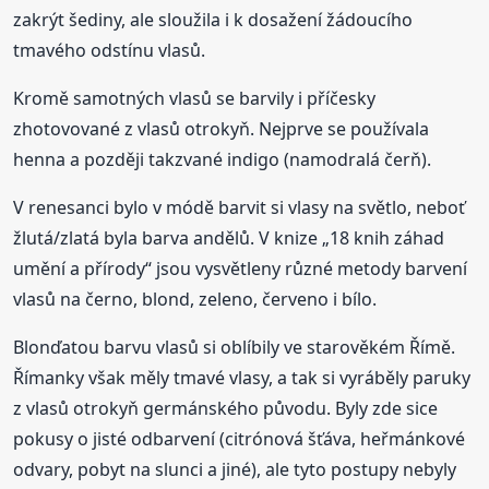
zakrýt šediny, ale sloužila i k dosažení žádoucího
tmavého odstínu vlasů.
Kromě samotných vlasů se barvily i příčesky
zhotovované z vlasů otrokyň. Nejprve se používala
henna a později takzvané indigo (namodralá čerň).
V renesanci bylo v módě barvit si vlasy na světlo, neboť
žlutá/zlatá byla barva andělů. V knize „18 knih záhad
umění a přírody“ jsou vysvětleny různé metody barvení
vlasů na černo, blond, zeleno, červeno i bílo.
Blonďatou barvu vlasů si oblíbily ve starověkém Římě.
Římanky však měly tmavé vlasy, a tak si vyráběly paruky
z vlasů otrokyň germánského původu. Byly zde sice
pokusy o jisté odbarvení (citrónová šťáva, heřmánkové
odvary, pobyt na slunci a jiné), ale tyto postupy nebyly