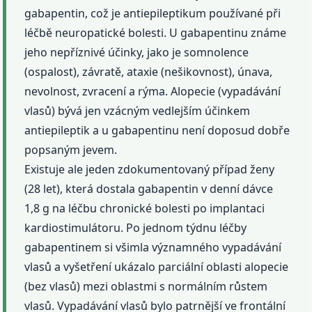
gabapentin, což je antiepileptikum používané při
léčbě neuropatické bolesti. U gabapentinu známe
jeho nepříznivé účinky, jako je somnolence
(ospalost), závratě, ataxie (nešikovnost), únava,
nevolnost, zvracení a rýma. Alopecie (vypadávání
vlasů) bývá jen vzácným vedlejším účinkem
antiepileptik a u gabapentinu není doposud dobře
popsaným jevem.
Existuje ale jeden zdokumentovaný případ ženy
(28 let), která dostala gabapentin v denní dávce
1,8 g na léčbu chronické bolesti po implantaci
kardiostimulátoru. Po jednom týdnu léčby
gabapentinem si všimla významného vypadávání
vlasů a vyšetření ukázalo parciální oblasti alopecie
(bez vlasů) mezi oblastmi s normálním růstem
vlasů. Vypadávání vlasů bylo patrnější ve frontální