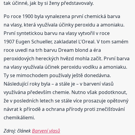
tak účinné, jak by si ženy představovaly.
Po roce 1900 byla vynalezena první chemická barva
na vlasy, která využívala účinky peroxidu a amoniaku.
První syntetickou barvu na vlasy vytvořil v roce
1907 Eugen Schueller, zakladatel L'Oreal. V tom samém
roce uvedl na trh barvu Dream blond a éra
peroxidových hereckých hvězd mohla začít. První barva
na vlasy využívala účinek peroxidu vodíku a amoniaku.
Ty se mimochodem používaly ještě donedávna.
Následující roky byla – a stále je – v barvení vlasů
využívána především chemie. Nutno však podotknout,
že v posledních letech se stále více prosazuje opětovný
návrat k přírodě a ochrana přírody proti znečišťování
chemikáliemi.
Zdroj: článek
Barvení vlasů