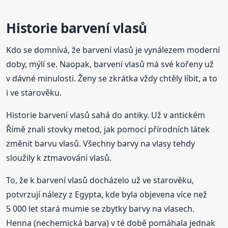
Historie barvení vlasů
Kdo se domnívá, že barvení vlasů je vynálezem moderní
doby, mýlí se. Naopak, barvení vlasů má své kořeny už
v dávné minulosti. Ženy se zkrátka vždy chtěly líbit, a to
i ve starověku.
Historie barvení vlasů sahá do antiky. Už v antickém
Římě znali stovky metod, jak pomocí přírodních látek
změnit barvu vlasů. Všechny barvy na vlasy tehdy
sloužily k ztmavování vlasů.
To, že k barvení vlasů docházelo už ve starověku,
potvrzují nálezy z Egypta, kde byla objevena více než
5 000 let stará mumie se zbytky barvy na vlasech.
Henna (nechemická barva) v té době pomáhala jednak