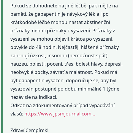
Pokud se dohodnete na jiné léčbě, pak mějte na
paměti, že gabapentin je návykový lék a i po
krátkodobé léčbě mohou nastat abstinenční
příznaky, neboli příznaky z vysazení. Příznaky z
vysazení se mohou objevit krátce po vysazení,
obvykle do 48 hodin. Nejčastěji hlášené příznaky
zahrnují úzkost, insomnii (nemožnost spát),
nauzeu, bolesti, pocení, třes, bolest hlavy, depresi,
neobvyklé pocity, závrať a malátnost. Pokud má
být gabapentin vysazen, doporučuje se, aby byl
vysazován postupně po dobu minimálně 1 týdne
nezávisle na indikaci.
Odkaz na zdokumentovaný případ vypadávání
vlasů:
https://www.jpsmjournal.com…
Zdraví Cempírek!