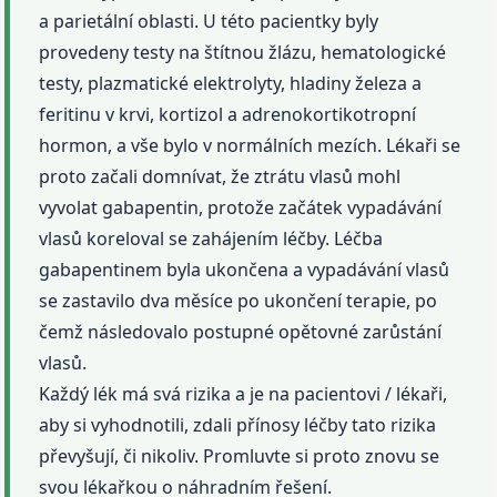
a parietální oblasti. U této pacientky byly
provedeny testy na štítnou žlázu, hematologické
testy, plazmatické elektrolyty, hladiny železa a
feritinu v krvi, kortizol a adrenokortikotropní
hormon, a vše bylo v normálních mezích. Lékaři se
proto začali domnívat, že ztrátu vlasů mohl
vyvolat gabapentin, protože začátek vypadávání
vlasů koreloval se zahájením léčby. Léčba
gabapentinem byla ukončena a vypadávání vlasů
se zastavilo dva měsíce po ukončení terapie, po
čemž následovalo postupné opětovné zarůstání
vlasů.
Každý lék má svá rizika a je na pacientovi / lékaři,
aby si vyhodnotili, zdali přínosy léčby tato rizika
převyšují, či nikoliv. Promluvte si proto znovu se
svou lékařkou o náhradním řešení.