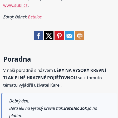
www.sukl.cz
.
Zdroj: článek
Betaloc
Poradna
V naší poradně s názvem
LÉKY NA VYSOKÝ KREVNÍ
TLAK PLNĚ HRAZENÉ POJIŠŤOVNOU
se k tomuto
tématu vyjádřil uživatel Karel.
Dobrý den.
Beru lék na vysoký krevni tlak,
Betaloc
zok
,já ho
platím.