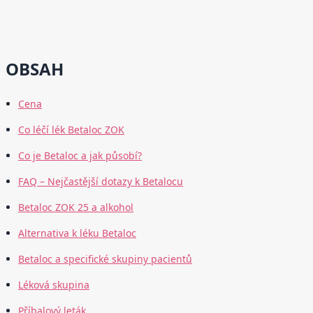
OBSAH
Cena
Co léčí lék Betaloc ZOK
Co je Betaloc a jak působí?
FAQ – Nejčastější dotazy k Betalocu
Betaloc ZOK 25 a alkohol
Alternativa k léku Betaloc
Betaloc a specifické skupiny pacientů
Léková skupina
Příbalový leták