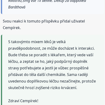
Rivotril0,5mg vše 1x denně. Děkuji za odppověď
Baráthová
Svou reakci k tomuto příspěvku přidal uživatel
Cempírek.
S takovýmto mixem léků je velká
pravděpodobnost, ze může docházet k interakci.
Bude třeba se poradit s lékařem, který vede vaší
léčbu, a zeptat se ho, jaký podpůrný doplněk
stravy potřebujete a jestli je vůbec prospěšné
přidávat do těla další chemikálie. Sama raději
uvedenou doplňkovou léčbu nezačínejte, protože
skutečně hrozí zvýšené riziko krvácení.
Zdraví Cempírek!