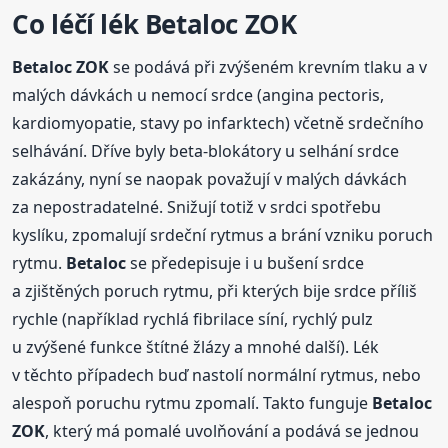
Co léčí lék
Betaloc
ZOK
Betaloc
ZOK
se podává při zvýšeném krevním tlaku a v
malých dávkách u nemocí srdce (angina pectoris,
kardiomyopatie, stavy po infarktech) včetně srdečního
selhávání. Dříve byly beta-blokátory u selhání srdce
zakázány, nyní se naopak považují v malých dávkách
za nepostradatelné. Snižují totiž v srdci spotřebu
kyslíku, zpomalují srdeční rytmus a brání vzniku poruch
rytmu.
Betaloc
se předepisuje i u bušení srdce
a zjištěných poruch rytmu, při kterých bije srdce příliš
rychle (například rychlá fibrilace síní, rychlý pulz
u zvýšené funkce štítné žlázy a mnohé další). Lék
v těchto případech buď nastolí normální rytmus, nebo
alespoň poruchu rytmu zpomalí. Takto funguje
Betaloc
ZOK
, který má pomalé uvolňování a podává se jednou