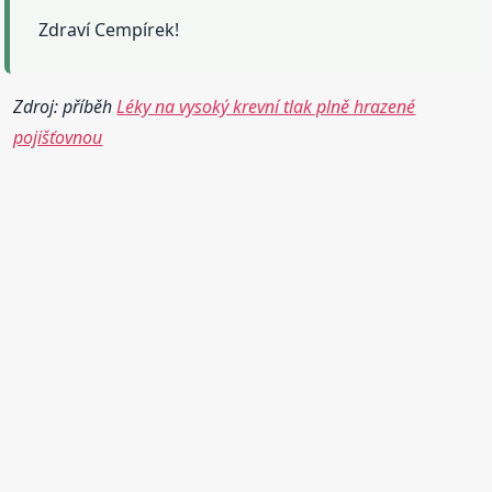
Zdraví Cempírek!
Zdroj: příběh
Léky na vysoký krevní tlak plně hrazené
pojišťovnou