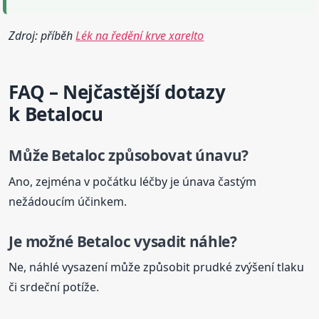
Zdroj: příběh
Lék na ředění krve xarelto
FAQ – Nejčastější dotazy
k
Betaloc
u
Může
Betaloc
způsobovat únavu?
Ano, zejména v počátku léčby je únava častým
nežádoucím účinkem.
Je možné
Betaloc
vysadit náhle?
Ne, náhlé vysazení může způsobit prudké zvýšení tlaku
či srdeční potíže.