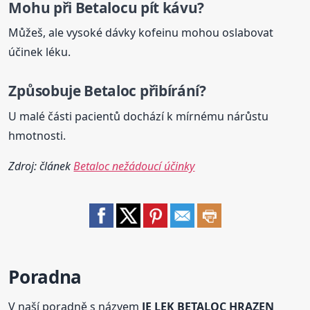
Mohu při
Betaloc
u pít kávu?
Můžeš, ale vysoké dávky kofeinu mohou oslabovat
účinek léku.
Způsobuje
Betaloc
přibírání?
U malé části pacientů dochází k mírnému nárůstu
hmotnosti.
Zdroj: článek
Betaloc nežádoucí účinky
Poradna
V naší poradně s názvem
JE LEK BETALOC HRAZEN