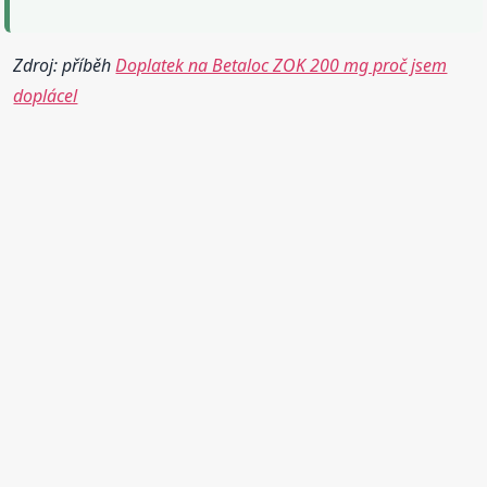
Zdroj: příběh
Doplatek na Betaloc ZOK 200 mg proč jsem
doplácel