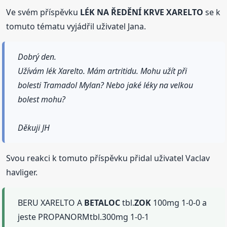
Ve svém příspěvku
LÉK NA ŘEDĚNÍ KRVE XARELTO
se k
tomuto tématu vyjádřil uživatel Jana.
Dobrý den.
Užívám lék Xarelto. Mám artritidu. Mohu užít při
bolesti Tramadol Mylan? Nebo jaké léky na velkou
bolest mohu?
Děkuji JH
Svou reakci k tomuto příspěvku přidal uživatel Vaclav
havliger.
BERU XARELTO A
BETALOC
tbl.
ZOK
100mg 1-0-0 a
jeste PROPANORMtbl.300mg 1-0-1