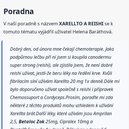
Poradna
V naší poradně s názvem
XARELLTO A REISHI
se k
tomuto tématu vyjádřil uživatel Helena Baráthová.
Dobrý den, od února mne čekají chemoterapie. Jako
podpůrnou lečbu při ní jsem si koupila canodermu
super strong (reishi), ale zjistila jsem, že není dobré
reishi užívat, jestli-že beru léky na ředění krve. Kvůli
fibrilacím síní užívám Xarellto 20 mg 1x denně.Dále mi
bylo doporučeno užívat společně s reishi i přípravek
Chemossuport a Cordyceps.Prosím, poraďte mi zda
některé z těchto produktů mohu vzhledem k užívání
Xarellta brát.Další léky, které užívám jsou Amprilan
2,5,
Betaloc
Zok
25mg, Cipralex 10mg a