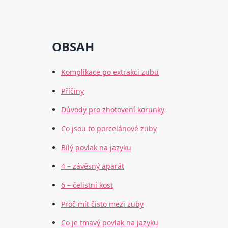
OBSAH
Komplikace po extrakci zubu
Příčiny
Důvody pro zhotovení korunky
Co jsou to porcelánové zuby
Bílý povlak na jazyku
4 – závěsný aparát
6 – čelistní kost
Proč mít čisto mezi zuby
Co je tmavý povlak na jazyku