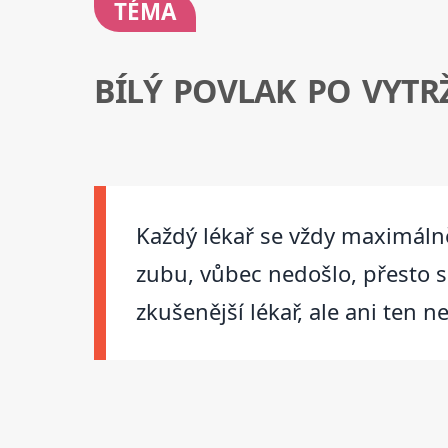
TÉMA
BÍLÝ POVLAK PO VYTR
Každý lékař se vždy maximálně
zubu, vůbec nedošlo, přesto s
zkušenější lékař, ale ani ten n