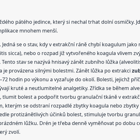
aždého pátého jedince, který si nechal trhat dolní osmičky. Jd
 komplikace mnohem menší.
. Jedná se o stav, kdy v extrakční ráně chybí koagulum jako
tis sicca), nebo o rozpad již vytvořeného koagula vlivem zv
 Tento stav se nazývá hnisavý zánět zubního lůžka (alveolit
da je provázena silnými bolestmi. Zánět lůžka po extrakci
zu
8–72 hodin po výkonu a vyzařuje do okolí. Bolesti, jejichž př
ývají kruté a neutlumitelné analgetiky. Zřídka se během alve
i, tlumit bolest a podpořit tvorbu granulační tkáně v extrak
, kterým se odstraní rozpadlé zbytky koagula nebo zbytky 
e protizánětlivých účinků bolest, stimuluje tvorbu granulač
 v prázdném lůžku. Drén je třeba denně vyměňovat po dobu c
erý zvolí.