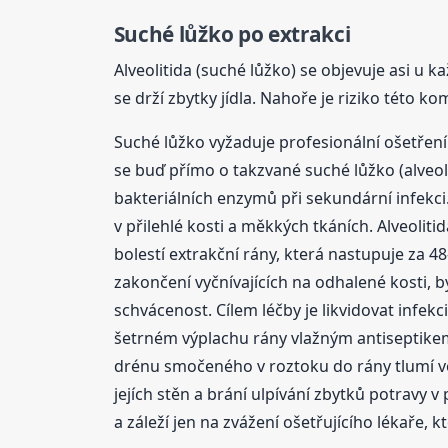
Suché lůžko po extrakci
Alveolitida (suché lůžko) se objevuje asi u k
se drží zbytky jídla. Nahoře je riziko této
Suché lůžko vyžaduje profesionální ošetření
se buď přímo o takzvané suché lůžko (alveoli
bakteriálních enzymů při sekundární infekci.
v přilehlé kosti a měkkých tkáních. Alveoliti
bolestí extrakční rány, která nastupuje za 4
zakončení vyčnívajících na odhalené kosti, b
schvácenost. Cílem léčby je likvidovat infekc
šetrném výplachu rány vlažným antiseptikem
drénu smočeného v roztoku do rány tlumí vedl
jejích stěn a brání ulpívání zbytků potravy
a záleží jen na zvážení ošetřujícího lékaře, kt