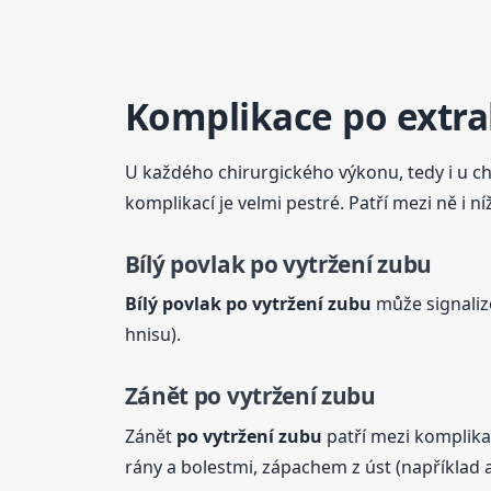
Komplikace po extra
U každého chirurgického výkonu, tedy i u c
komplikací je velmi pestré. Patří mezi ně i n
Bílý
povlak
po vytržení
zubu
Bílý
povlak
po vytržení
zubu
může signalizo
hnisu).
Zánět
po vytržení
zubu
Zánět
po vytržení
zubu
patří mezi komplikac
rány a bolestmi, zápachem z úst (například a