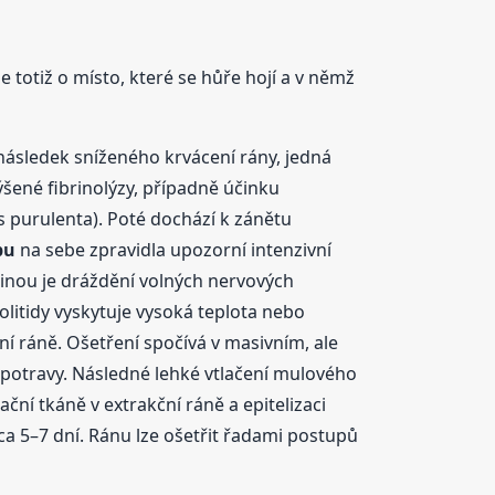
e totiž o místo, které se hůře hojí a v němž
 následek sníženého krvácení rány, jedná
ýšené fibrinolýzy, případně účinku
is purulenta). Poté dochází k zánětu
bu
na sebe zpravidla upozorní intenzivní
íčinou je dráždění volných nervových
olitidy vyskytuje vysoká teplota nebo
ční ráně. Ošetření spočívá v masivním, ale
potravy. Následné lehké vtlačení mulového
ní tkáně v extrakční ráně a epitelizaci
ca 5–7 dní. Ránu lze ošetřit řadami postupů