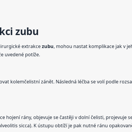
kci
zubu
hirurgické extrakce
zubu
, mohou nastat komplikace jak v j
íže uvedené potíže.
vat kolemčelistní zánět. Následná léčba se volí podle rozsa
e hojení rány, objevuje se častěji v dolní čelisti, projevuj
lveolitis sicca). K ústupu obtíží je pak nutné ránu opakova