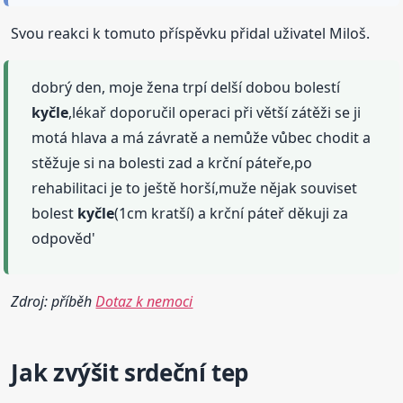
Svou reakci k tomuto příspěvku přidal uživatel Miloš.
dobrý den, moje žena trpí delší dobou bolestí
kyčle
,lékař doporučil operaci při větší zátěži se ji
motá hlava a má závratě a nemůže vůbec chodit a
stěžuje si na bolesti zad a krční páteře,po
rehabilitaci je to ještě horší,muže nějak souviset
bolest
kyčle
(1cm kratší) a krční páteř děkuji za
odpověd'
Zdroj: příběh
Dotaz k nemoci
Jak zvýšit srdeční tep