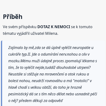
Příběh
Ve svém příspěvku
DOTAZ K NEMOCI
se k tomuto
tématu vyjádřil uživatel Milena.
Zajímalo by mě,zda se dá úplně vyléčit neuropatie u
cukráře typ.II. Jde o odumírání nerv.nohou a cév v
mozku.Mému muži údajně proces zpomalují lékama s
tím, že to vyléčit nejde,tuddíž dlouhodobé utrpení?
Neustále si stěžuje na mravenčení a otok rukou a
bolest nohou, neudrží rovnováhu a má "motolici" v
hlavě chodí s velkou obtíží, do toho je hrozně
pesimistický dá se s tím něco dělat nebo usnadnit péči
o něj? předem děkuji za odpověď