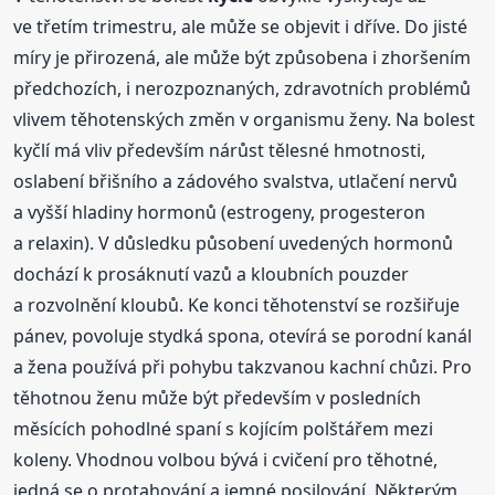
ve třetím trimestru, ale může se objevit i dříve. Do jisté
míry je přirozená, ale může být způsobena i zhoršením
předchozích, i nerozpoznaných, zdravotních problémů
vlivem těhotenských změn v organismu ženy. Na bolest
kyčlí má vliv především nárůst tělesné hmotnosti,
oslabení břišního a zádového svalstva, utlačení nervů
a vyšší hladiny hormonů (estrogeny, progesteron
a relaxin). V důsledku působení uvedených hormonů
dochází k prosáknutí vazů a kloubních pouzder
a rozvolnění kloubů. Ke konci těhotenství se rozšiřuje
pánev, povoluje stydká spona, otevírá se porodní kanál
a žena používá při pohybu takzvanou kachní chůzi. Pro
těhotnou ženu může být především v posledních
měsících pohodlné spaní s kojícím polštářem mezi
koleny. Vhodnou volbou bývá i cvičení pro těhotné,
jedná se o protahování a jemné posilování. Některým