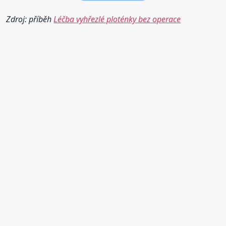
Zdroj: příběh
Léčba vyhřezlé ploténky bez operace