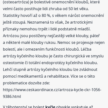
(osteoartróza) je bolestivé onemocnění kloubů, které
velmi často postihuje lidi zhruba od 50 let věku.
Statistiky hovoří až o 80 %, s věkem nárůst onemocnění
ještě stoupá. Neznamená to však, že artrotickými
příznaky nemohou trpět i lidé podstatně mladší.
Artrózou jsou postiženy nejčastěji velké klouby, páteř
a některé malé klouby rukou. Nemoc se projevuje nejen
bolestí, ale i omezením funkčnosti kloubů. Léčba
artrózy kyčelního kloubu je často chirurgická ve smyslu
osteotomie či totální endoprotézy kyčelního kloubu.
Lehčí stupně artrózy kyčelního kloubu lze zvládnout
pomocí medikamentů a rehabilitace. Více se o této
problematice dozvíte zde:
https://www.ceskaordinace.cz/artroza-kycle-ckr-1056-
9386.html
V těhotenství se bolest
kyčle
obvykle vyskytuje až