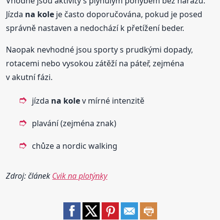
Vhodné jsou aktivity s plynulým pohybem bez nárazů.
Jízda
na kole
je často doporučována, pokud je posed
správně nastaven a nedochází k přetížení beder.
Naopak nevhodné jsou sporty s prudkými dopady,
rotacemi nebo vysokou zátěží na páteř, zejména
v akutní fázi.
jízda
na kole
v mírné intenzitě
plavání (zejména znak)
chůze a nordic walking
Zdroj: článek
Cvik na plotýnky