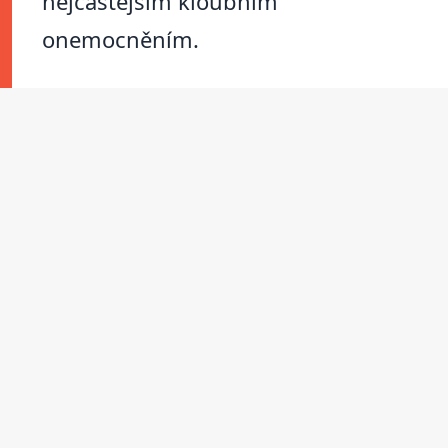
nejčastějším kloubním
onemocněním.