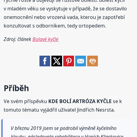
rychle roste a objevují se růstové bolesti. Bolest kyčlí
v mladém věku se vyskytuje v případě, že se dostavilo
onemocnění nebo vrozená vada, kterou je zapotřebí
konzultovat s odborníkem, tedy ortopedem.
Zdroj: článek
Bolavé kyčle
Příběh
Ve svém příspěvku
KDE BOLÍ ARTRÓZA KYČLE
se k
tomuto tématu vyjádřil uživatel Jindřich Nesrsta.
V březnu 2019 jsem se podrobil výměně kyčelního
kloubu, následovala rehabilitace v lázních Klimkovice.