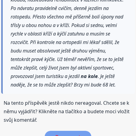
Po návratu pravidelně cvičím, denně jezdím na
rotopedu. Přesto všechno mě příšerně bolí úpony nad
třísly u obou nohou a v kříži. Pokud si sednu, velmi
rychle v oblasti kříží a kýčlí zatuhnu a musím se
rozcvičit. Při kontrole na ortopedii mi lékař sdělil, že
budu muset absolvovat ještě druhou výměnu,
tentokrát pravé kýčle. Už téměř nevěřím, že se to ještě
může zlepšit, celý život jsem byl aktivní sportovec,
provozoval jsem turistiku a jezdil
na kole
. Je ještě
naděje, že se to může zlepšit? Brzy mi bude 68 let.
Na tento příspěvěk jestě nikdo nereagoval. Chcete se k
němu vyjádřit? Klikněte na tlačítko a budete moci vložit
svůj komentář.