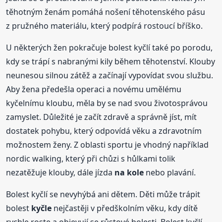
těhotným ženám pomáhá nošení těhotenského pásu
z pružného materiálu, který podpírá rostoucí bříško.
U některých žen pokračuje bolest kyčlí také po porodu,
kdy se trápí s nabranými kily během těhotenství. Klouby
neunesou silnou zátěž a začínají vypovídat svou službu.
Aby žena předešla operaci a novému umělému
kyčelnímu kloubu, měla by se nad svou životosprávou
zamyslet. Důležité je začít zdravě a správně jíst, mít
dostatek pohybu, který odpovídá věku a zdravotním
možnostem ženy. Z oblasti sportu je vhodný například
nordic walking, který při chůzi s hůlkami tolik
nezatěžuje klouby, dále jízda
na kole
nebo plavání.
Bolest kyčlí se nevyhýbá ani dětem. Děti může trápit
bolest
kyčle
nejčastěji v předškolním věku, kdy dítě