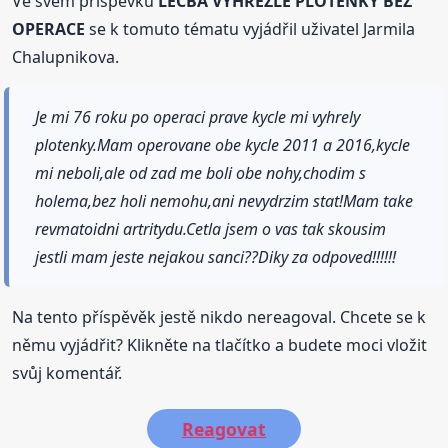
Ve svém příspěvku
LÉČBA VYHŘEZLÉ PLOTÉNKY BEZ
OPERACE
se k tomuto tématu vyjádřil uživatel Jarmila
Chalupnikova.
Je mi 76 roku po operaci prave kycle mi vyhrely
plotenky.Mam operovane obe kycle 2011 a 2016,kycle
mi neboli,ale od zad me boli obe nohy,chodim s
holema,bez holi nemohu,ani nevydrzim stat!Mam take
revmatoidni artritydu.Cetla jsem o vas tak skousim
jestli mam jeste nejakou sanci??Diky za odpoved!!!!!!
Na tento příspěvěk jestě nikdo nereagoval. Chcete se k
němu vyjádřit? Klikněte na tlačítko a budete moci vložit
svůj komentář.
Reagovat